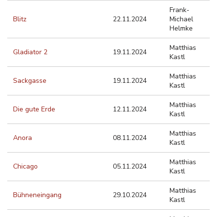
Frank-
Blitz
22.11.2024
Michael
Helmke
Matthias
Gladiator 2
19.11.2024
Kastl
Matthias
Sackgasse
19.11.2024
Kastl
Matthias
Die gute Erde
12.11.2024
Kastl
Matthias
Anora
08.11.2024
Kastl
Matthias
Chicago
05.11.2024
Kastl
Matthias
Bühneneingang
29.10.2024
Kastl