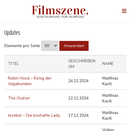
Direkt
Filmszene.
zum
Togg
Inhalt
navi
VON FILMFANS, FÜR FILMFANS
Updates
Elemente pro Seite
GESCHRIEBEN
TITEL
NAME
AM
Robin Hood – König der
Matthias
24.12.2024
Vagabunden
Kastl
Matthias
The Outrun
22.12.2024
Kastl
Matthias
Jezebel – Die boshafte Lady
17.12.2024
Kastl
Volker