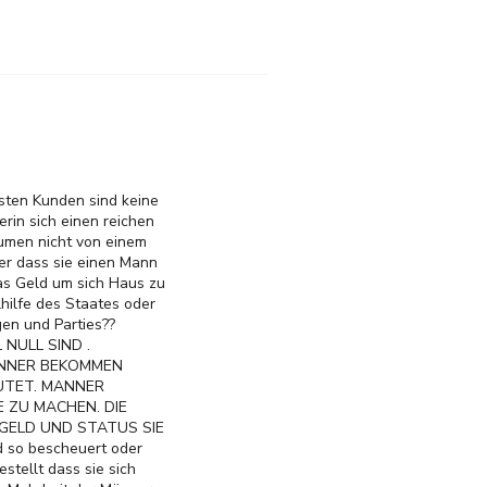
eisten Kunden sind keine
rin sich einen reichen
äumen nicht von einem
der dass sie einen Mann
das Geld um sich Haus zu
hilfe des Staates oder
gen und Parties??
NULL SIND .
ANNER BEKOMMEN
UTET. MANNER
 ZU MACHEN. DIE
 GELD UND STATUS SIE
d so bescheuert oder
stellt dass sie sich