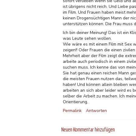
sofort verlieben wenn sie Geld und a
ist übrigens nicht reich. Und Liebe p
im Film. Und Frauen haben meist mehr
keinen Drogensüchtigen Mann der nicht
unterstützen können. Die Frau muss d
Ich bin deiner Meinung! Das ist ein K
was Leute sehen wollen.
Wie wäre es mit einem Film mit Sex w
zeigen!! Oder Frauen die einen zivil
Mehrheit aber der Film zeigt die extr
arbeite auch periodisch in einem zivi
suchen muss. Ich kenne das von meine
Sie hat genau einen reichen Mann ges
die meisten Frauen nutzen das, teil
haben! Und können allein bleiben we
arbeiten an sich aber leider wird es
selber die Arbeit zu machen. Ich meine
Orientierung.
Permalink
Antworten
Neuen Kommentar hinzufügen