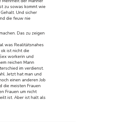
e Mehrheit der Männer
sonst zu sowas kommt wie
Gehalt. Und sicher
und die feuw nie
t machen. Das zu zeigen
Mal was Realitätsnahes
k ist nicht die
 Sex workerin und
einem reichen Mann
erschied im verdienst.
hl. Jetzt hat man und
 noch einen anderen Job
d die meisten Frauen
en Frauen um nicht
t ist. Aber ist halt als