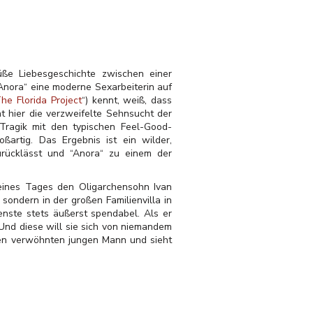
ße Liebesgeschichte zwischen einer
“Anora“ eine moderne Sexarbeiterin auf
he Florida Project
“) kennt, weiß, dass
ht hier die verzweifelte Sehnsucht der
Tragik mit den typischen Feel-Good-
ßartig. Das Ergebnis ist ein wilder,
zurücklässt und “Anora“ zu einem der
e eines Tages den Oligarchensohn Ivan
sondern in der großen Familienvilla in
enste stets äußerst spendabel. Als er
 Und diese will sie sich von niemandem
den verwöhnten jungen Mann und sieht