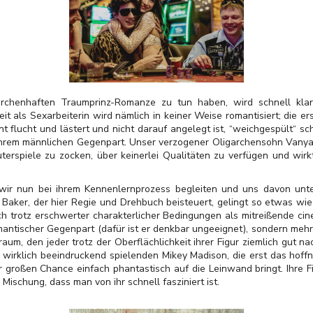
ärchenhaften Traumprinz-Romanze zu tun haben, wird schnell kla
it als Sexarbeiterin wird nämlich in keiner Weise romantisiert; die er
önt flucht und lästert und nicht darauf angelegt ist, “weichgespült“ s
ihrem männlichen Gegenpart. Unser verzogener Oligarchensohn Vanya s
rspiele zu zocken, über keinerlei Qualitäten zu verfügen und wirkt 
ir nun bei ihrem Kennenlernprozess begleiten und uns davon unte
 Baker, der hier Regie und Drehbuch beisteuert, gelingt so etwas wie
h trotz erschwerter charakterlicher Bedingungen als mitreißende cin
omantischer Gegenpart (dafür ist er denkbar ungeeignet), sondern meh
raum, den jeder trotz der Oberflächlichkeit ihrer Figur ziemlich gut n
r wirklich beeindruckend spielenden Mikey Madison, die erst das hof
r großen Chance einfach phantastisch auf die Leinwand bringt. Ihre Fi
Mischung, dass man von ihr schnell fasziniert ist.