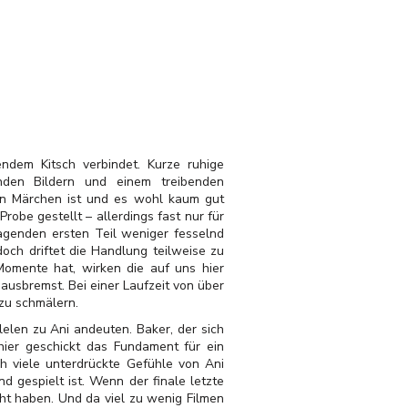
sendem Kitsch verbindet. Kurze ruhige
nden Bildern und einem treibenden
ein Märchen ist und es wohl kaum gut
obe gestellt – allerdings fast nur für
ragenden ersten Teil weniger fesselnd
och driftet die Handlung teilweise zu
omente hat, wirken die auf uns hier
usbremst. Bei einer Laufzeit von über
zu schmälern.
lelen zu Ani andeuten. Baker, der sich
hier geschickt das Fundament für ein
ich viele unterdrückte Gefühle von Ani
d gespielt ist. Wenn der finale letzte
ht haben. Und da viel zu wenig Filmen