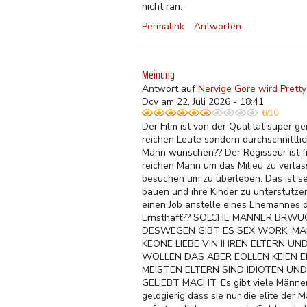
nicht ran.
Permalink
Antworten
Meinung
Antwort auf
Nervige Göre wird Pret
Dcv am 22. Juli 2026 - 18:41
6/10
Der Film ist von der Qualität super ge
reichen Leute sondern durchschnittlic
Mann wünschen?? Der Regisseur ist fr
reichen Mann um das Milieu zu verlas
besuchen um zu überleben. Das ist se
bauen und ihre Kinder zu unterstütze
einen Job anstelle eines Ehemannes d
Ernsthaft?? SOLCHE MANNER BRWUC
DESWEGEN GIBT ES SEX WORK. MA
KEONE LIEBE VIN IHREN ELTERN 
WOLLEN DAS ABER EOLLEN KEIEN E
MEISTEN ELTERN SIND IDIOTEN UN
GELIEBT MACHT. Es gibt viele Männer
geldgierig dass sie nur die elite der