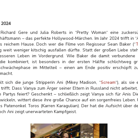
r 2024
Richard Gere und Julia Roberts in “Pretty Woman“ eine zuckersü
häftsmann – das perfekte Hollywood-Märchen. Im Jahr 2024 trifft in 
us reichem Hause. Doch wer die Filme von Regisseur Sean Baker (“
T
 weit weniger kitschig ausfallen dürfte. Statt der großen Liebe ste
esseren Leben im Vordergrund. Wie Baker die damit verbundene 
 kombiniert, ist besonders in der ersten Hälfte schlichtweg gro
 Schwächephase im Mittelteil – einen am Ende positiv erschöpft 
 macht.
t sich die junge Stripperin Ani (Mikey Madison, “
Scream
“), als si
rifft. Dass Vanya zum Ärger seiner Eltern in Russland nicht arbeitet, 
Partys feiert? Geschenkt – schließlich zeigt Vanya sich für Anis Di
twickeln, wittert diese ihre große Chance auf ein sorgenfreies Leben.
s Patenonkel Toros (Karren Karagulian). Der hat die Aufsicht über 
och Ani zeigt unerwarteten Kampfgeist.