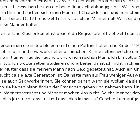
breisen bekommen. Ernsthaft?? Wie frauenfeindlich kann man sein? Di
assiert oft zwischen Leuten die beide finanziell abhängig sind!! Weil 
 im Hirn und suchen sich einen Mann mit Charakter aus und normalem 
 arbeitet. Da hilft das Geld nichts da solche Männer null Wert sind 
iese Männer halten.
lischee. Und Klassenkampf ist beliebt da Regisseure oft viel Geld dami
orkerinnen die im Job bleiben und einen Partner haben und Kinder?? 
en Job haben und sew work nebenbei machen! Kenne selber welche und o
eme mit arme Frau die raus will und einem reichen Mann. Ich bin selber
len Job. Ich wollte selber studieren und arbeiten damit ich nicht nach 
r Mutter dass sie meinem Mann nach Geld gebettelt hat. Auch ein Unt
ucht da sie alte Generation ist. Da hätte man als Frau weniger Auswa
weise auch Sex workerinnen. Sie können gehen wann sie wollen da sie
nn sie keinen Mann finden der Emotionen geben und nehmen kann. Un
 bei Männern verpönt und Männer machen das nicht. Solche manner dat
 dies jetzt nicht absolut und dass dies immer auf Geschlechter aufgeteil