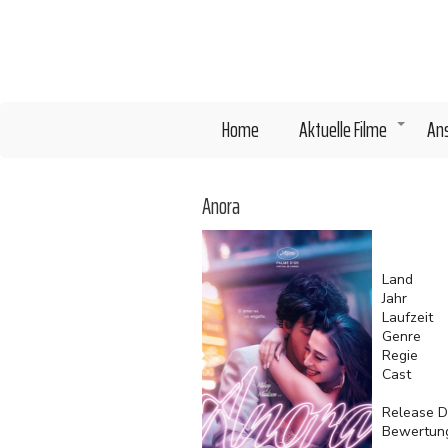
Direkt
zum
Inhalt
Home
Aktuelle Filme
An
+
Anora
Land
Jahr
Laufzeit
Genre
Regie
Cast
Release D
Bewertun