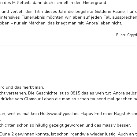
n des Mittelteils dann doch schnell in den Hintergrund.
und verlieh dem Film dieses Jahr die begehrte Goldene Palme. Für 
ch intensives Filmerlebnis möchten wir aber auf jeden Fall aussprech
oben – nur ein Märchen, das kriegt man mit “Anora“ eben nicht.
Bilder: Copyr
mpro und das merkt man.
cht verstehen. Die Geschichte ist so 0815 das es weh tut, Anora selbst
Eindrücke vom Glamour Leben die man so schon tausend mal gesehen h
 an, weil es mal kein Hollywoodtypisches Happy End einer RagstoRich
.
chichten schon so häufig gezeigt geworden und das massiv besser.
Dune 2 gewinnen konnte, ist schon irgendwie wieder lustig. Auch an t