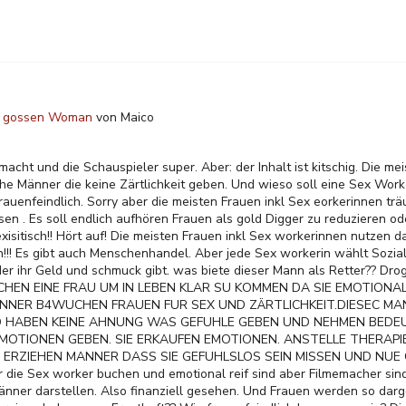
ty gossen Woman
von
Maico
macht und die Schauspieler super. Aber: der Inhalt ist kitschig. Die m
he Männer die keine Zärtlichkeit geben. Und wieso soll eine Sex Worke
auenfeindlich. Sorry aber die meisten Frauen inkl Sex eorkerinnen tr
sen . Es soll endlich aufhören Frauen als gold Digger zu reduzieren o
xisitisch!! Hört auf! Die meisten Frauen inkl Sex workerinnen nutzen 
n!!! Es gibt auch Menschenhandel. Aber jede Sex workerin wählt Sozial
er ihr Geld und schmuck gibt. was biete dieser Mann als Retter?? Dro
HEN EINE FRAU UM IN LEBEN KLAR SU KOMMEN DA SIE EMOTIONAL 
NNER B4WUCHEN FRAUEN FUR SEX UND ZÄRTLICHKEIT.DIESEC M
UND HABEN KEINE AHNUNG WAS GEFUHLE GEBEN UND NEHMEN BEDE
MOTIONEN GEBEN. SIE ERKAUFEN EMOTIONEN. ANSTELLE THERAPIE
D ERZIEHEN MANNER DASS SIE GEFUHLSLOS SEIN MISSEN UND NUE
 die Sex worker buchen und emotional reif sind aber Filmemacher sin
 Männer darstellen. Also finanziell gesehen. Und Frauen werden so darge