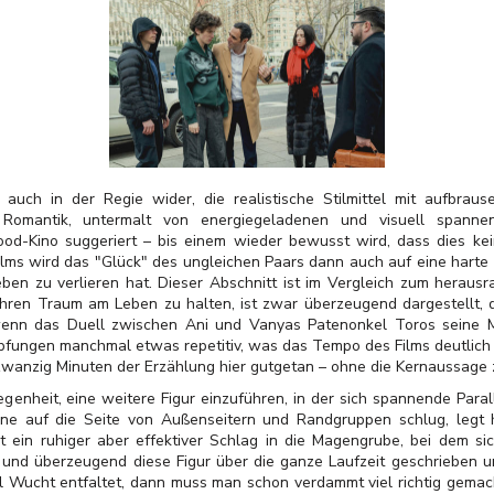
 auch in der Regie wider, die realistische Stilmittel mit aufbrau
Romantik, untermalt von energiegeladenen und visuell spanne
ood-Kino suggeriert – bis einem wieder bewusst wird, dass dies k
lms wird das "Glück" des ungleichen Paars dann auch auf eine harte Pr
Leben zu verlieren hat. Dieser Abschnitt ist im Vergleich zum heraus
 ihren Traum am Leben zu halten, ist zwar überzeugend dargestellt, d
wenn das Duell zwischen Ani und Vanyas Patenonkel Toros seine M
pfungen manchmal etwas repetitiv, was das Tempo des Films deutlich a
wanzig Minuten der Erzählung hier gutgetan – ohne die Kernaussage 
egenheit, eine weitere Figur einzuführen, in der sich spannende Paral
rne auf die Seite von Außenseitern und Randgruppen schlug, legt 
ist ein ruhiger aber effektiver Schlag in die Magengrube, bei dem s
 und überzeugend diese Figur über die ganze Laufzeit geschrieben un
el Wucht entfaltet, dann muss man schon verdammt viel richtig gemac