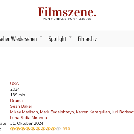
Filmszene.
VON FILMFANS, FÜR FILMFANS
sehen/Wiedersehen
Spotlight
Filmarchiv
+
+
USA
2024
139 min
Drama
Sean Baker
Mikey Madison
Mark Eydelshteyn
Karren Karagulian
Juri Boriss
Luna Sofía Miranda
ate
31. Oktober 2024
g
9/10