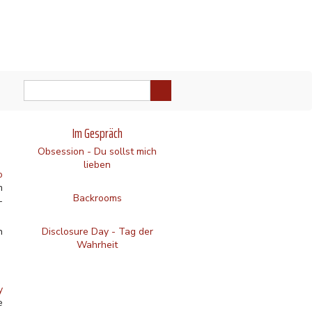
Im Gespräch
Obsession - Du sollst mich
lieben
o
m
Backrooms
-
n
Disclosure Day - Tag der
Wahrheit
y
e