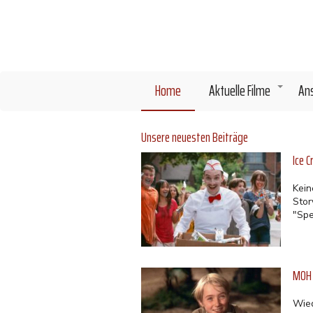
Direkt
zum
Inhalt
Home
Aktuelle Filme
An
+
Unsere neuesten Beiträge
Ice 
Kein
Stor
"Spe
MOH (
Wied