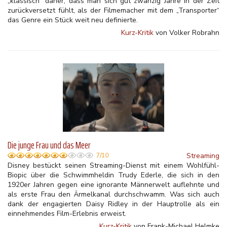
„klassisch“ daher, dass man sich gut zwanzig Jahre in der Zeit
zurückversetzt fühlt, als der Filmemacher mit dem „Transporter“
das Genre ein Stück weit neu definierte.
Kurz-Kritik
von Volker Robrahn
Die junge Frau und das Meer
Streaming
7/10
Disney bestückt seinen Streaming-Dienst mit einem Wohlfühl-
Biopic über die Schwimmheldin Trudy Ederle, die sich in den
1920er Jahren gegen eine ignorante Männerwelt auflehnte und
als erste Frau den Ärmelkanal durchschwamm. Was sich auch
dank der engagierten Daisy Ridley in der Hauptrolle als ein
einnehmendes Film-Erlebnis erweist.
Kurz-Kritik
von Frank-Michael Helmke