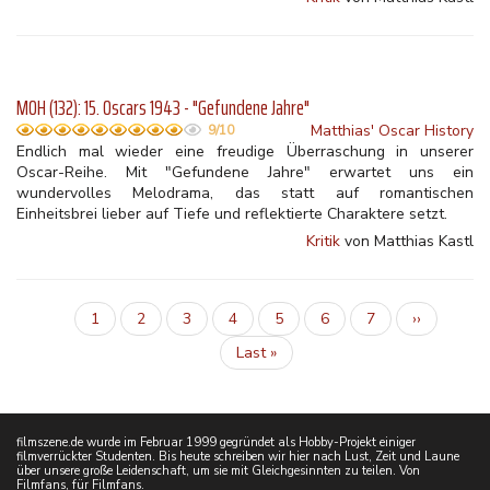
MOH (132): 15. Oscars 1943 - "Gefundene Jahre"
Matthias' Oscar History
9/10
Endlich mal wieder eine freudige Überraschung in unserer
Oscar-Reihe. Mit "Gefundene Jahre" erwartet uns ein
wundervolles Melodrama, das statt auf romantischen
Einheitsbrei lieber auf Tiefe und reflektierte Charaktere setzt.
Kritik
von Matthias Kastl
Aktuelle
1
Inhalt
2
Inhalt
3
Inhalt
4
Inhalt
5
Inhalt
6
Inhalt
7
Nächste
››
Seitennummerierung
Seite
Seite
Letzte
Last »
Seite
filmszene.de wurde im Februar 1999 gegründet als Hobby-Projekt einiger
filmverrückter Studenten. Bis heute schreiben wir hier nach Lust, Zeit und Laune
über unsere große Leidenschaft, um sie mit Gleichgesinnten zu teilen. Von
Filmfans, für Filmfans.