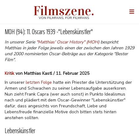
Direkt
Filmszene.
zum
Togg
Inhalt
navi
VON FILMFANS, FÜR FILMFANS
MOH (94): 11. Oscars 1939 -"Lebenskünstler"
In unserer Serie
"Matthias' Oscar History" (MOH)
bespricht
Matthias in jeder Folge jeweils einen der zwischen den Jahren 1929
und 2000 nominierten Oscar-Beiträge aus der Kategorie "Bester
Film".
Kritik
von Matthias Kastl / 11. Februar 2025
In unserer
letzten Folge
hatte ein Priester die Unterstützung der
Armen und Schwachen zu seiner Lebensaufgabe auserkoren.
Nun zieht Frank Capra (wer auch sonst) in Punkto Idealismus
nach und plädiert mit dem Oscar-Gewinner "Lebenskünstler"
dafür, dass angesichts von Freundschaft, Liebe und
Lebensfreude finanzielle Motive doch bitten stets hinten
anstehen sollten.
Lebenskünstler