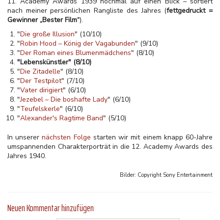
11. Academy Awards 1939 nochmal auf einen Blick – sortiert
nach meiner persönlichen Rangliste des Jahres (
fettgedruckt =
Gewinner „Bester Film“
).
"
Die große Illusion
" (10/10)
"
Robin Hood – König der Vagabunden
" (9/10)
"
Der Roman eines Blumenmädchens
" (8/10)
"Lebenskünstler" (8/10)
"
Die Zitadelle
" (8/10)
"
Der Testpilot
" (7/10)
"
Vater dirigiert
" (6/10)
"
Jezebel – Die boshafte Lady
" (6/10)
"
Teufelskerle
" (6/10)
"
Alexander's Ragtime Band
" (5/10)
In unserer
nächsten Folge
starten wir mit einem knapp 60-Jahre
umspannenden Charakterporträt in die 12. Academy Awards des
Jahres 1940.
Bilder: Copyright
Sony Entertainment
Neuen Kommentar hinzufügen