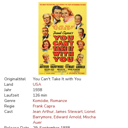
Originaltitel
You Can't Take It with You
Land
USA
Jahr
1938
Laufzeit
126 min
Genre
Komödie
Romanze
Regie
Frank Capra
Cast
Jean Arthur
James Stewart
Lionel
Barrymore
Edward Arnold
Mischa
Auer
Release Date
29. September 1938