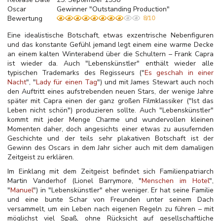
Oscar
Gewinner "Outstanding Production"
Bewertung
8/10
Eine idealistische Botschaft, etwas exzentrische Nebenfiguren
und das konstante Gefühl jemand legt einem eine warme Decke
an einem kalten Winterabend über die Schultern – Frank Capra
ist wieder da. Auch "Lebenskünstler" enthält wieder alle
typischen Trademarks des Regisseurs ("
Es geschah in einer
Nacht
", "
Lady für einen Tag
") und mit James Stewart auch noch
den Auftritt eines aufstrebenden neuen Stars, der wenige Jahre
später mit Capra einen der ganz großen Filmklassiker ("Ist das
Leben nicht schön") produzieren sollte. Auch "Lebenskünstler"
kommt mit jeder Menge Charme und wundervollen kleinen
Momenten daher, doch angesichts einer etwas zu ausufernden
Geschichte und der teils sehr plakativen Botschaft ist der
Gewinn des Oscars in dem Jahr sicher auch mit dem damaligen
Zeitgeist zu erklären.
Im Einklang mit dem Zeitgeist befindet sich Familienpatriarch
Martin Vanderhof (Lionel Barrymore, "
Menschen im Hotel
",
"
Manuel
") in "Lebenskünstler" eher weniger. Er hat seine Familie
und eine bunte Schar von Freunden unter seinem Dach
versammelt, um ein Leben nach eigenen Regeln zu führen – mit
möglichst viel Spaß, ohne Rücksicht auf gesellschaftliche