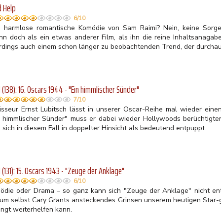
 Help
6/10
e harmlose romantische Komödie von Sam Raimi? Nein, keine Sorge
nn doch als ein etwas anderer Film, als ihn die reine Inhaltsanagabe
erdings auch einem schon länger zu beobachtenden Trend, der durchaus
(138): 16. Oscars 1944 - "Ein himmlischer Sünder"
7/10
isseur Ernst Lubitsch lässt in unserer Oscar-Reihe mal wieder eine
n himmlischer Sünder" muss er dabei wieder Hollywoods berüchtigte
sich in diesem Fall in doppelter Hinsicht als bedeutend entpuppt.
(131): 15. Oscars 1943 - "Zeuge der Anklage"
6/10
ödie oder Drama – so ganz kann sich "Zeuge der Anklage" nicht ent
um selbst Cary Grants ansteckendes Grinsen unserem heutigen Star-g
ingt weiterhelfen kann.