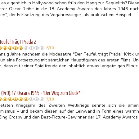
 es eigentlich in Hollywood schon früh den Hang zur Sequelitis? Diese
erer Oscar-Reihe in die 18. Academy Awards des Jahres 1946 nach
en", der Fortsetzung des Vorjahressieger, als praktischem Beispiel.
Teufel trägt Prada 2
6/10
nzig Jahre nachdem die Modesatire "Der Teufel trägt Prada" Kritik un
nun eine Fortsetzung mit sämtlichen Hauptfiguren des ersten Films. Un
h, dass mit seiner Spielfreude den inhaltlich etwas langatmigen Film 
(149): 17. Oscars 1945 - "Der Weg zum Glück"
7/10
letzten Kriegsjahr des Zweiten Weltkriegs sehnte sich die amer
imismus – und bekam diesen auf der Leinwand in Form eines warmher
 Bing Crosby und den Best-Picture-Gewinner der 17. Academy Awards