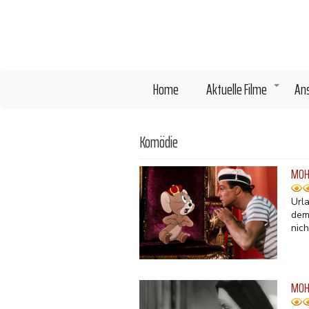
Direkt
zum
Inhalt
Home
Aktuelle Filme
An
+
Komödie
MOH 
Url
dem
nic
MOH 