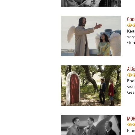
Good
Kea
sor
Gen
A Bi
End
vis
Ges
MOH 
Ein