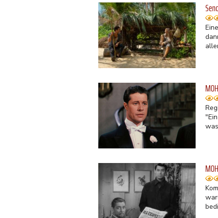
Send
Ein
dan
all
MOH 
Reg
"Ei
was 
MOH 
Kom
war
bed