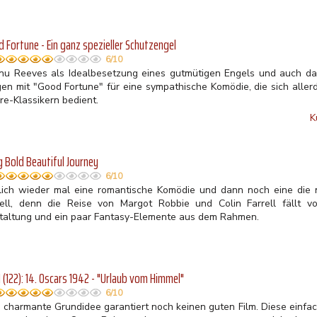
 Fortune - Ein ganz spezieller Schutzengel
6/10
nu Reeves als Idealbesetzung eines gutmütigen Engels und auch da
gen mit "Good Fortune" für eine sympathische Komödie, die sich allerd
re-Klassikern bedient.
K
g Bold Beautiful Journey
6/10
lich wieder mal eine romantische Komödie und dann noch eine die
uell, denn die Reise von Margot Robbie und Colin Farrell fällt vo
taltung und ein paar Fantasy-Elemente aus dem Rahmen.
(122): 14. Oscars 1942 - "Urlaub vom Himmel"
6/10
e charmante Grundidee garantiert noch keinen guten Film. Diese einfac