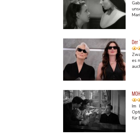
Gab
uns
Mari
Der 
Zwa
es 
auc
MOH 
Im 
Opt
für