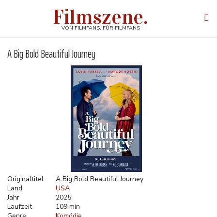
Direkt
Filmszene.
zum
Tog
Inhalt
navi
VON FILMFANS, FÜR FILMFANS
A Big Bold Beautiful Journey
Originaltitel
A Big Bold Beautiful Journey
Land
USA
Jahr
2025
Laufzeit
109 min
Genre
Komödie