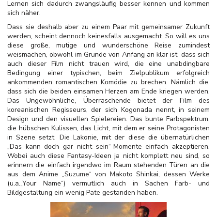
Lernen sich dadurch zwangsläufig besser kennen und kommen
sich näher.
Dass sie deshalb aber zu einem Paar mit gemeinsamer Zukunft
werden, scheint dennoch keinesfalls ausgemacht. So will es uns
diese große, mutige und wunderschöne Reise zumindest
weismachen, obwohl im Grunde von Anfang an klar ist, dass sich
auch dieser Film nicht trauen wird, die eine unabdingbare
Bedingung einer typischen, beim Zielpublikum erfolgreich
ankommenden romantischen Komödie zu brechen. Nämlich die,
dass sich die beiden einsamen Herzen am Ende kriegen werden.
Das Ungewöhnliche, Überraschende bietet der Film des
koreanischen Regisseurs, der sich Kogonada nennt, in seinem
Design und den visuellen Spielereien. Das bunte Farbspektrum,
die hübschen Kulissen, das Licht, mit dem er seine Protagonisten
in Szene setzt. Die Lakonie, mit der diese die übernatürlichen
„Das kann doch gar nicht sein“-Momente einfach akzeptieren.
Wobei auch diese Fantasy-Ideen ja nicht komplett neu sind, so
erinnern die einfach irgendwo im Raum stehenden Türen an die
aus dem Anime „Suzume“ von Makoto Shinkai, dessen Werke
(u.a.„Your Name“) vermutlich auch in Sachen Farb- und
Bildgestaltung ein wenig Pate gestanden haben.