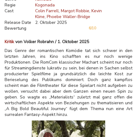
Regie
Kogonada
Cast
Colin Farrell
Margot Robbie
Kevin
Kline
Phoebe Waller-Bridge
Release Date
2. Oktober 2025
Bewertung
6/10
Kritik
von Volker Robrahn / 1. Oktober 2025
Das Genre der romantischen Komödie tat sich schwer in den
letzten Jahren, ins Kino schafften es nur noch wenige
Produktionen. Die RomCom klassischer Machart scheint nur noch
für Streamingdienste lukrativ zu sein, bei denen in Sachen selbst
produzierter Spielfilme ja grundsätzlich die leichte Kost zur
Berieselung des Publikums dominiert. Doch ganz kampflos
scheint man die Filmtheater für diese Spielart nicht aufgeben zu
wollen, versucht dabei aber dem Ganzen einen neuen Spin zu
geben. So wagte es „Materialists“ zuletzt mal ganz offen die
wirtschaftlichen Aspekte von Beziehungen zu thematisieren und
„A Big Bold Beautiful Journey“ fügt dem Thema nun eine Art
surrealen Fantasy-Aspekt hinzu.