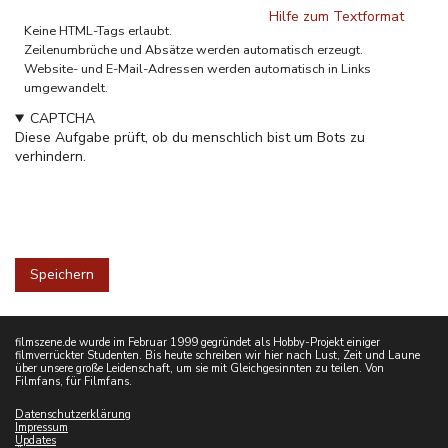
Hilfe zum Textformat
Keine HTML-Tags erlaubt.
Zeilenumbrüche und Absätze werden automatisch erzeugt.
Website- und E-Mail-Adressen werden automatisch in Links
umgewandelt.
CAPTCHA
Diese Aufgabe prüft, ob du menschlich bist um Bots zu
verhindern.
filmszene.de wurde im Februar 1999 gegründet als Hobby-Projekt einiger
filmverrückter Studenten. Bis heute schreiben wir hier nach Lust, Zeit und Laune
über unsere große Leidenschaft, um sie mit Gleichgesinnten zu teilen. Von
Filmfans, für Filmfans.
Datenschutzerklärung
Impressum
Updates