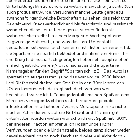
abenteuerlich bis furchteinflößend, anstatt "300" einfach als
Unterhaltungsfilm zu sehen, zu welchem zweck er ja schließlich
auch produziert wurde, versuchen manche Leute geradezu
zwanghaft irgendwelche Botschaften zu sehen, das reicht von
Gewalt -und Kriegsverherrlichend bis faschistoid und rassistisch,
wenn eben diese Leute lange genug suchen finden sie
wahrscheinlich selbst in einem Margarine-Werbespot eine
fragwürdige Botschaft, und was das Leni Riefenstahl
gequatsche soll weiss auch keiner es ist Historisch verbürgt das
die Spartaner so spärlich bekleidet und in ihrer von Ruhm,Ehre
und Krieg leidenschaftlich geprägten Lebensphilosophie eher
einfach gestrickt waren(Nicht umsonst sind die Spartaner
Namensgeber für den Begriff "Spartanisch" z.B. "Das Auto ist
spartanisch ausgestattet".) und das war vor ca. 2500 Jahren,
Leni Riefenstahl drehte Ihre Streifen in den 30er Jahren des
20sten Jahrhunderts da fragt sich doch wer von wem
beeinflusst wurde.Ich laße mir jedenfalls meinen Spaß an dem
Film nicht von irgendwelchen selbsternannten pseudo-
intelektuellen heuchelnden Zwangs-Moralaposteln zu nichte
machen.Allen die was auf die Netzhaut und 117 min. gut
unterhalten werden wollen wünsche ich viel Spaß mit "300",
der anderen Fraktion empfehle ich Rosamunde Pilcher
Verfilmungen oder die Lindenstraße, beides ganz sicher weder
gewaltverherrlichend noch faschistoid oder vielleicht doch -