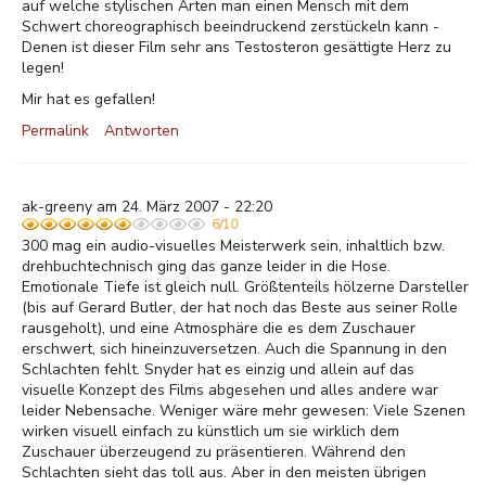
auf welche stylischen Arten man einen Mensch mit dem
Schwert choreographisch beeindruckend zerstückeln kann -
Denen ist dieser Film sehr ans Testosteron gesättigte Herz zu
legen!
Mir hat es gefallen!
Permalink
Antworten
ak-greeny am 24. März 2007 - 22:20
6/10
300 mag ein audio-visuelles Meisterwerk sein, inhaltlich bzw.
drehbuchtechnisch ging das ganze leider in die Hose.
Emotionale Tiefe ist gleich null. Größtenteils hölzerne Darsteller
(bis auf Gerard Butler, der hat noch das Beste aus seiner Rolle
rausgeholt), und eine Atmosphäre die es dem Zuschauer
erschwert, sich hineinzuversetzen. Auch die Spannung in den
Schlachten fehlt. Snyder hat es einzig und allein auf das
visuelle Konzept des Films abgesehen und alles andere war
leider Nebensache. Weniger wäre mehr gewesen: Viele Szenen
wirken visuell einfach zu künstlich um sie wirklich dem
Zuschauer überzeugend zu präsentieren. Während den
Schlachten sieht das toll aus. Aber in den meisten übrigen