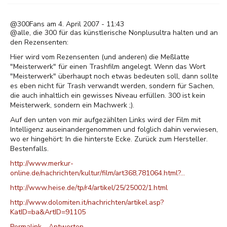
@300Fans am 4. April 2007 - 11:43
@alle, die 300 für das künstlerische Nonplusultra halten und an
den Rezensenten:
Hier wird vom Rezensenten (und anderen) die Meßlatte
"Meisterwerk" für einen Trashfilm angelegt. Wenn das Wort
"Meisterwerk" überhaupt noch etwas bedeuten soll, dann sollte
es eben nicht für Trash verwandt werden, sondern für Sachen,
die auch inhaltlich ein gewisses Niveau erfüllen. 300 ist kein
Meisterwerk, sondern ein Machwerk ;).
Auf den unten von mir aufgezählten Links wird der Film mit
Intelligenz auseinandergenommen und folglich dahin verwiesen,
wo er hingehört: In die hinterste Ecke. Zurück zum Hersteller.
Bestenfalls.
http://www.merkur-
online.de/nachrichten/kultur/film/art368,781064.html?…
http://www.heise.de/tp/r4/artikel/25/25002/1.html
http://www.dolomiten.it/nachrichten/artikel.asp?
KatID=ba&ArtID=91105
Permalink
Antworten