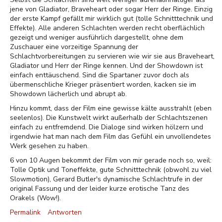
jene von Gladiator, Braveheart oder sogar Herr der Ringe. Einzig
der erste Kampf gefällt mir wirklich gut (tolle Schnitttechnik und
Effekte). Alle anderen Schlachten werden recht oberflächlich
gezeigt und weniger ausführlich dargestellt, ohne dem
Zuschauer eine vorzeitige Spannung der
Schlachtvorbereitungen zu servieren wie wir sie aus Braveheart,
Gladiator und Herr der Ringe kennen. Und der Showdown ist
einfach enttäuschend. Sind die Spartaner zuvor doch als
übermenschliche Krieger präsentiert worden, kacken sie im
Showdown lächerlich und abrupt ab.
Hinzu kommt, dass der Film eine gewisse kälte ausstrahlt (eben
seelenlos). Die Kunstwelt wirkt außerhalb der Schlachtszenen
einfach zu entfremdend. Die Dialoge sind wirken hölzern und
irgendwie hat man nach dem Film das Gefühl ein unvollendetes
Werk gesehen zu haben.
6 von 10 Augen bekommt der Film von mir gerade noch so, weil:
Tolle Optik und Toneffekte, gute Schnitttechnik (obwohl zu viel
Slowmotion), Gerard Butler's dynamische Schlachtrufe in der
original Fassung und der leider kurze erotische Tanz des
Orakels (Wow!).
Permalink
Antworten