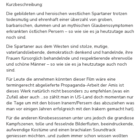
Kurzbeschreibung:
Die gebildeten und heroischen westlichen Spartaner trotzen
todesmutig und ehrenhaft einer überzahl von groben,
barbarischen, dummen und an mythischen Glaubenssymptomen
erkrankten östlichen Persern – so wie sie es ja heutzutage auch
noch sind.
Die Spartaner aus dem Westen sind stolze, mutige,
vaterlandsliebende, demokratisch denkend und handelnde, ihre
Frauen fürsorglich behandelnde und respektierende ehrenvolle
und schöne Männer – so wie sie es ja heutzutage auch noch
sind.
Für Leute die annehmen könnten dieser Film wäre eine
termingerecht abgelieferte Propaganda-Arbeit der Amis ist
dieses Werk natürlich nicht besonders zu empfehlen.(was ein
Zufall aber auch ...so zählt man in US-Land doch momentan nur
die Tage um mit den bösen Iranern/Persern das abzuziehen was
man vor einigen Jahren erfolgreich mit den Irakern gemacht hat).
Für die anderen Kinobesessenen unter uns jedoch die grandiose
Kampfszenen, tolle und fesselnde Bilderfluten, beeindruckende,
aufwendige Kostüme und einen brachialen Soundtrack
geniessen möchten...und zudem immer schon wissen wollten