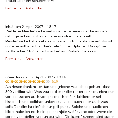
Trailer aber ein schlechter Film.
Permalink
Antworten
Inhalt am 2. April 2007 - 18:17
Wirkliche Meisterwerke verbinden eine neue oder besonders
gelungene Form mit einem ebenso stimmigen Inhalt.
Meisterwerke haben etwas zu sagen. Ich fürchte, dieser Film ist
nur eine ästhetisch aufbereitete Schlachtplatte. "Das große
Zerfleischen" für Feinschmecker, ein Widerspruch in sich.
Permalink
Antworten
greek freak am 2. April 2007 - 19:16
9/10
Als riesen frank miller-fan und grieche war ich begeistert dass
300 verfilmt wird.Was wurde dieser film runtergemacht nicht nur
von deutschen auch von griechischen film-kritikern er sei
historisch und politisch unkorrekt,stimmt auch,ist er auch,was
solls.Der film ist einfach nur geil punkt. Solche unglaublichen
bilder habe ich noch nie gesehen[die wolf szene oder wenn die
sonne von pfeilen verdunkelt wird].Die kampf-szenen sind super