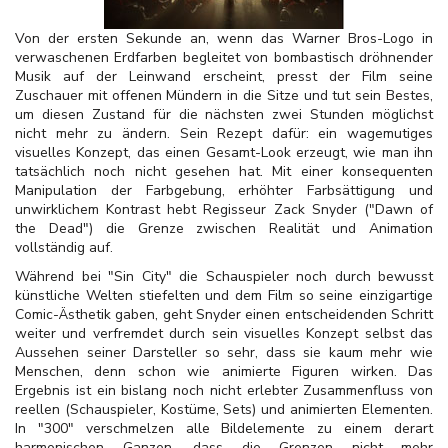
Von der ersten Sekunde an, wenn das Warner Bros-Logo in
verwaschenen Erdfarben begleitet von bombastisch dröhnender
Musik auf der Leinwand erscheint, presst der Film seine
Zuschauer mit offenen Mündern in die Sitze und tut sein Bestes,
um diesen Zustand für die nächsten zwei Stunden möglichst
nicht mehr zu ändern. Sein Rezept dafür: ein wagemutiges
visuelles Konzept, das einen Gesamt-Look erzeugt, wie man ihn
tatsächlich noch nicht gesehen hat. Mit einer konsequenten
Manipulation der Farbgebung, erhöhter Farbsättigung und
unwirklichem Kontrast hebt Regisseur Zack Snyder ("Dawn of
the Dead") die Grenze zwischen Realität und Animation
vollständig auf.
Während bei "Sin City" die Schauspieler noch durch bewusst
künstliche Welten stiefelten und dem Film so seine einzigartige
Comic-Ästhetik gaben, geht Snyder einen entscheidenden Schritt
weiter und verfremdet durch sein visuelles Konzept selbst das
Aussehen seiner Darsteller so sehr, dass sie kaum mehr wie
Menschen, denn schon wie animierte Figuren wirken. Das
Ergebnis ist ein bislang noch nicht erlebter Zusammenfluss von
reellen (Schauspieler, Kostüme, Sets) und animierten Elementen.
In "300" verschmelzen alle Bildelemente zu einem derart
harmonischen Ganzen, dass die Grenzen nicht mehr