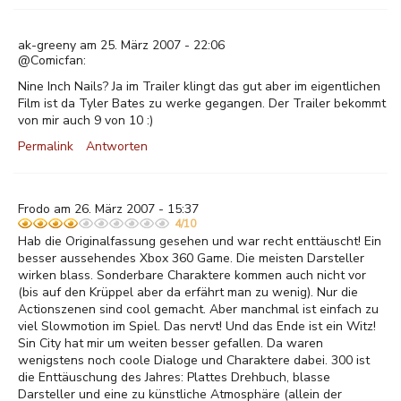
ak-greeny am 25. März 2007 - 22:06
@Comicfan:
Nine Inch Nails? Ja im Trailer klingt das gut aber im eigentlichen
Film ist da Tyler Bates zu werke gegangen. Der Trailer bekommt
von mir auch 9 von 10 :)
Permalink
Antworten
Frodo am 26. März 2007 - 15:37
4/10
Hab die Originalfassung gesehen und war recht enttäuscht! Ein
besser aussehendes Xbox 360 Game. Die meisten Darsteller
wirken blass. Sonderbare Charaktere kommen auch nicht vor
(bis auf den Krüppel aber da erfährt man zu wenig). Nur die
Actionszenen sind cool gemacht. Aber manchmal ist einfach zu
viel Slowmotion im Spiel. Das nervt! Und das Ende ist ein Witz!
Sin City hat mir um weiten besser gefallen. Da waren
wenigstens noch coole Dialoge und Charaktere dabei. 300 ist
die Enttäuschung des Jahres: Plattes Drehbuch, blasse
Darsteller und eine zu künstliche Atmosphäre (allein der