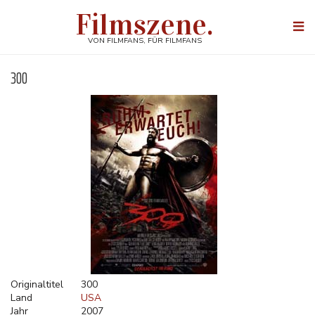
Direkt
Filmszene.
zum
Togg
Inhalt
navi
VON FILMFANS, FÜR FILMFANS
300
Originaltitel
300
Land
USA
Jahr
2007