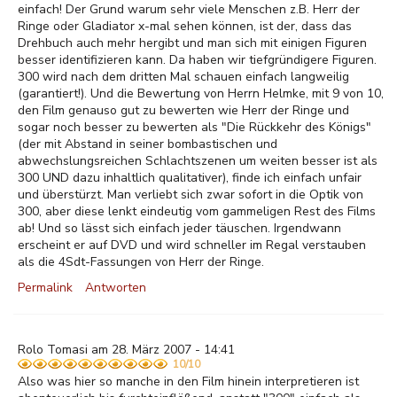
einfach! Der Grund warum sehr viele Menschen z.B. Herr der
Ringe oder Gladiator x-mal sehen können, ist der, dass das
Drehbuch auch mehr hergibt und man sich mit einigen Figuren
besser identifizieren kann. Da haben wir tiefgründigere Figuren.
300 wird nach dem dritten Mal schauen einfach langweilig
(garantiert!). Und die Bewertung von Herrn Helmke, mit 9 von 10,
den Film genauso gut zu bewerten wie Herr der Ringe und
sogar noch besser zu bewerten als "Die Rückkehr des Königs"
(der mit Abstand in seiner bombastischen und
abwechslungsreichen Schlachtszenen um weiten besser ist als
300 UND dazu inhaltlich qualitativer), finde ich einfach unfair
und überstürzt. Man verliebt sich zwar sofort in die Optik von
300, aber diese lenkt eindeutig vom gammeligen Rest des Films
ab! Und so lässt sich einfach jeder täuschen. Irgendwann
erscheint er auf DVD und wird schneller im Regal verstauben
als die 4Sdt-Fassungen von Herr der Ringe.
Permalink
Antworten
Rolo Tomasi am 28. März 2007 - 14:41
10/10
Also was hier so manche in den Film hinein interpretieren ist