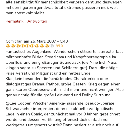
alle sensibilität für menschlichkeit verloren geht und deswegen
mit den figuren irgendwas total extremes passieren muß weil
man sonst kalt bleibt.
Permalink
Antworten
Comicfan am 25. März 2007 - 5:40
9/10
Fantastisches Augenkino. Wunderschön stilisierte, surreale, fast
märchenhafte Bilder. Steadicam und Kampfchoreographie im
Überfluß, und ein großartiger Soundtrack (die Nine Inch Nails
klingen sogar zu Speeren und Schildern gut). Dazu die nötige
Prise Verrat und Mißgunst und ein nettes Ende.
Klar, kein besonders tiefschürfendes Charakterkino oder
dialoglastiges Drama. Pathos, große Gesten, Krieg gegen einen
ganz klaren Oberbösewicht - nicht mehr und nicht weniger. Also
genau richtig für die große Leinwand und Dolby Surround.
@Lee Cooper: Welcher Amerika-hassende, pseudo-liberale
Schwarzseher interpretiert denn die aktuelle weltpolitische
Lage in einen Comic, der zunächst mal vor 9 Jahren gezeichnet
wurde, und dessen Verfilmung offensichtlich einfach nur
werkgetreu umgesetzt wurde? Dann basiert er auch noch auf