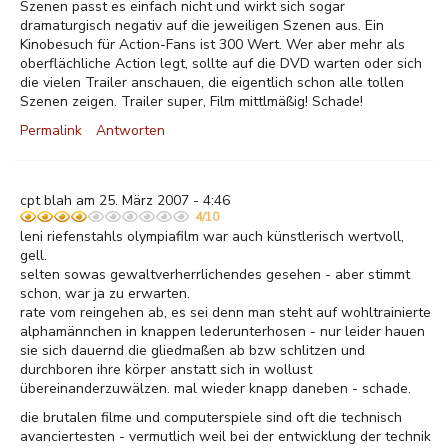
Szenen passt es einfach nicht und wirkt sich sogar
dramaturgisch negativ auf die jeweiligen Szenen aus. Ein
Kinobesuch für Action-Fans ist 300 Wert. Wer aber mehr als
oberflächliche Action legt, sollte auf die DVD warten oder sich
die vielen Trailer anschauen, die eigentlich schon alle tollen
Szenen zeigen. Trailer super, Film mittlmäßig! Schade!
Permalink
Antworten
cpt blah am 25. März 2007 - 4:46
4/10
leni riefenstahls olympiafilm war auch künstlerisch wertvoll,
gell.
selten sowas gewaltverherrlichendes gesehen - aber stimmt
schon, war ja zu erwarten.
rate vom reingehen ab, es sei denn man steht auf wohltrainierte
alphamännchen in knappen lederunterhosen - nur leider hauen
sie sich dauernd die gliedmaßen ab bzw schlitzen und
durchboren ihre körper anstatt sich in wollust
übereinanderzuwälzen. mal wieder knapp daneben - schade.
die brutalen filme und computerspiele sind oft die technisch
avanciertesten - vermutlich weil bei der entwicklung der technik