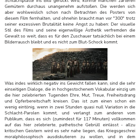
Schlachtplatte ins Bild gerückt wird, könnte manchen zarteren
Gemütern durchaus unangenehm aufstoßen. Die werden sich
aber wohlweislich schon nach Betrachten des Posters von
diesem Film fernhalten, und ohnehin braucht man vor "300" trotz
seiner exzessiven Brutalität keine Angst zu haben: Der visuelle
Stil des Films und seine eigenwillige Ästhetik verfremden die
Gewalt so weit, dass es für den Zuschauer tatsächlich bei einem
Bilderrausch bleibt und es nicht zum Blut-Schock kommt.
Was indes wirklich negativ ins Gewicht fallen kann, sind die sehr
einseitigen Dialoge, die in hochgestochenem Vokabular einzig um
die hier zelebrierten Tugenden Ehre, Mut, Treue, Freiheitsdrang
und Opferbereitschaft kreisen. Das ist zum einen schon ein
wenig eintönig, wenn in zwei Stunden quasi null Variation in die
Schlacht-Parolen kommt, und verlangt zum anderen vom
Publikum, dass es sich (zumindest für 117 Minuten) vollkommen
auf das hier zelebrierte, pathetische Gebrüll einlässt - allzu
kritischen Geistern wird es sehr nahe liegen, das Kriegsgeschrei
moralphilosophisch ausdiskutieren zu wollen, und in dem