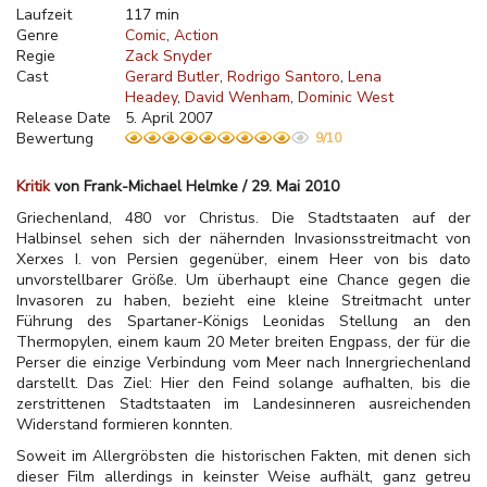
Laufzeit
117 min
Genre
Comic
Action
Regie
Zack Snyder
Cast
Gerard Butler
Rodrigo Santoro
Lena
Headey
David Wenham
Dominic West
Release Date
5. April 2007
Bewertung
9/10
Kritik
von Frank-Michael Helmke / 29. Mai 2010
Griechenland, 480 vor Christus. Die Stadtstaaten auf der
Halbinsel sehen sich der nähernden Invasionsstreitmacht von
Xerxes I. von Persien gegenüber, einem Heer von bis dato
unvorstellbarer Größe. Um überhaupt eine Chance gegen die
Invasoren zu haben, bezieht eine kleine Streitmacht unter
Führung des Spartaner-Königs Leonidas Stellung an den
Thermopylen, einem kaum 20 Meter breiten Engpass, der für die
Perser die einzige Verbindung vom Meer nach Innergriechenland
darstellt. Das Ziel: Hier den Feind solange aufhalten, bis die
zerstrittenen Stadtstaaten im Landesinneren ausreichenden
Widerstand formieren konnten.
Soweit im Allergröbsten die historischen Fakten, mit denen sich
dieser Film allerdings in keinster Weise aufhält, ganz getreu