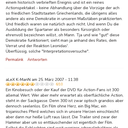
einem historisch verbrieften Ereignis und ist ein reines
Actionspektakel - keine Abhandlung über die Vorzüge der ach
so friedlichen Stadtstaaten Griechenlands, die übrigens alles
andere als eine Demokratie in unseren Maßstäben praktizierten.
Und friedlich waren sie natürlich auch nicht. Und wenn Du die
Ausbildung der Spartaner als besonders fürsorglich oder
ehrenvoll bezeichnen willst...oh Mann. Tja und wie "gut" diese
Demokratie funktioniert, sieht man ja anhand des Rates, dem
Verrat und der Reaktion Leonidas'.
Überflüssig, solche "Interpretationsversuche".
Permalink
Antworten
aLeX K-ManN am 25. März 2007 - 11:38
6/10
Ein Kinobesuch oder der Kauf der DVD für Action-Fans ist 300
allemal Wert. Wer aber mehr erwartet als oberflächliche Action,
steht in der Sackgasse. Denn 300 ist zwar optisch grandios aber
dennoch seelenlos. Ein Film ohne Herz, ein Big Mac, ein
trojanisches Pferd welches sich in unsere Herzen einschleicht
aber dann nur heiße Luft raus lässt. Die Trailer sind zwar der
Hammer aber um so enttäuschender ist eigentlich der Film.
Selbst die Schlachten sind weit weniger adrenalinhaltiger als