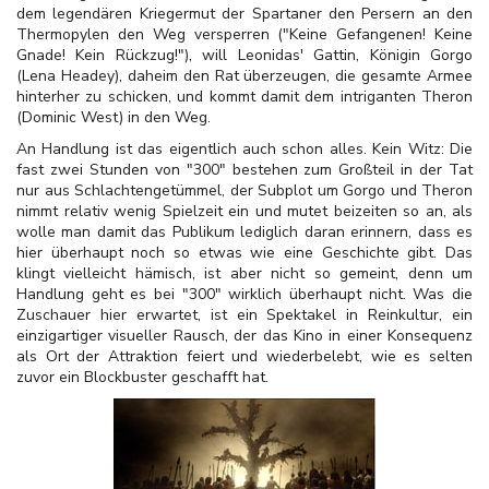
dem legendären Kriegermut der Spartaner den Persern an den
Thermopylen den Weg versperren ("Keine Gefangenen! Keine
Gnade! Kein Rückzug!"), will Leonidas' Gattin, Königin Gorgo
(Lena Headey), daheim den Rat überzeugen, die gesamte Armee
hinterher zu schicken, und kommt damit dem intriganten Theron
(Dominic West) in den Weg.
An Handlung ist das eigentlich auch schon alles. Kein Witz: Die
fast zwei Stunden von "300" bestehen zum Großteil in der Tat
nur aus Schlachtengetümmel, der Subplot um Gorgo und Theron
nimmt relativ wenig Spielzeit ein und mutet beizeiten so an, als
wolle man damit das Publikum lediglich daran erinnern, dass es
hier überhaupt noch so etwas wie eine Geschichte gibt. Das
klingt vielleicht hämisch, ist aber nicht so gemeint, denn um
Handlung geht es bei "300" wirklich überhaupt nicht. Was die
Zuschauer hier erwartet, ist ein Spektakel in Reinkultur, ein
einzigartiger visueller Rausch, der das Kino in einer Konsequenz
als Ort der Attraktion feiert und wiederbelebt, wie es selten
zuvor ein Blockbuster geschafft hat.