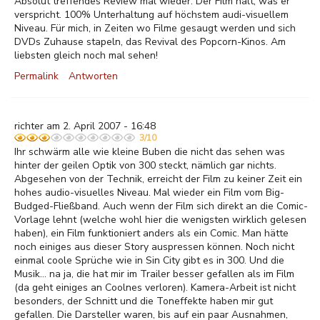
Absolut treffendes Review mal wieder. Der Film hält, was er
verspricht. 100% Unterhaltung auf höchstem audi-visuellem
Niveau. Für mich, in Zeiten wo Filme gesaugt werden und sich
DVDs Zuhause stapeln, das Revival des Popcorn-Kinos. Am
liebsten gleich noch mal sehen!
Permalink
Antworten
richter am 2. April 2007 - 16:48
3/10
Ihr schwärm alle wie kleine Buben die nicht das sehen was
hinter der geilen Optik von 300 steckt, nämlich gar nichts.
Abgesehen von der Technik, erreicht der Film zu keiner Zeit ein
hohes audio-visuelles Niveau. Mal wieder ein Film vom Big-
Budged-Fließband. Auch wenn der Film sich direkt an die Comic-
Vorlage lehnt (welche wohl hier die wenigsten wirklich gelesen
haben), ein Film funktioniert anders als ein Comic. Man hätte
noch einiges aus dieser Story auspressen können. Noch nicht
einmal coole Sprüche wie in Sin City gibt es in 300. Und die
Musik... na ja, die hat mir im Trailer besser gefallen als im Film
(da geht einiges an Coolnes verloren). Kamera-Arbeit ist nicht
besonders, der Schnitt und die Toneffekte haben mir gut
gefallen. Die Darsteller waren, bis auf ein paar Ausnahmen,