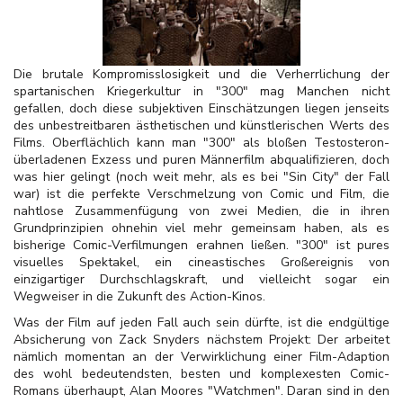
Die brutale Kompromisslosigkeit und die Verherrlichung der
spartanischen Kriegerkultur in "300" mag Manchen nicht
gefallen, doch diese subjektiven Einschätzungen liegen jenseits
des unbestreitbaren ästhetischen und künstlerischen Werts des
Films. Oberflächlich kann man "300" als bloßen Testosteron-
überladenen Exzess und puren Männerfilm abqualifizieren, doch
was hier gelingt (noch weit mehr, als es bei "Sin City" der Fall
war) ist die perfekte Verschmelzung von Comic und Film, die
nahtlose Zusammenfügung von zwei Medien, die in ihren
Grundprinzipien ohnehin viel mehr gemeinsam haben, als es
bisherige Comic-Verfilmungen erahnen ließen. "300" ist pures
visuelles Spektakel, ein cineastisches Großereignis von
einzigartiger Durchschlagskraft, und vielleicht sogar ein
Wegweiser in die Zukunft des Action-Kinos.
Was der Film auf jeden Fall auch sein dürfte, ist die endgültige
Absicherung von Zack Snyders nächstem Projekt: Der arbeitet
nämlich momentan an der Verwirklichung einer Film-Adaption
des wohl bedeutendsten, besten und komplexesten Comic-
Romans überhaupt, Alan Moores "Watchmen". Daran sind in den