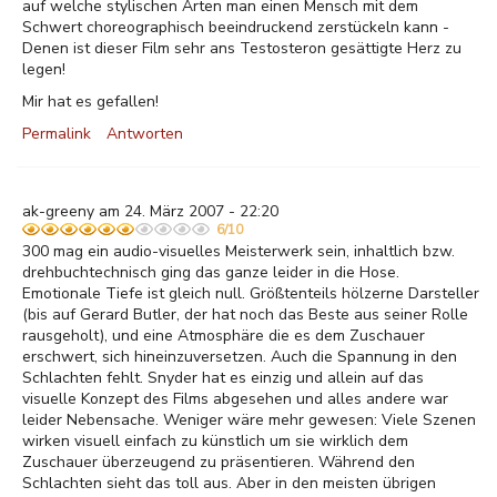
auf welche stylischen Arten man einen Mensch mit dem
Schwert choreographisch beeindruckend zerstückeln kann -
Denen ist dieser Film sehr ans Testosteron gesättigte Herz zu
legen!
Mir hat es gefallen!
Permalink
Antworten
ak-greeny am 24. März 2007 - 22:20
6/10
300 mag ein audio-visuelles Meisterwerk sein, inhaltlich bzw.
drehbuchtechnisch ging das ganze leider in die Hose.
Emotionale Tiefe ist gleich null. Größtenteils hölzerne Darsteller
(bis auf Gerard Butler, der hat noch das Beste aus seiner Rolle
rausgeholt), und eine Atmosphäre die es dem Zuschauer
erschwert, sich hineinzuversetzen. Auch die Spannung in den
Schlachten fehlt. Snyder hat es einzig und allein auf das
visuelle Konzept des Films abgesehen und alles andere war
leider Nebensache. Weniger wäre mehr gewesen: Viele Szenen
wirken visuell einfach zu künstlich um sie wirklich dem
Zuschauer überzeugend zu präsentieren. Während den
Schlachten sieht das toll aus. Aber in den meisten übrigen