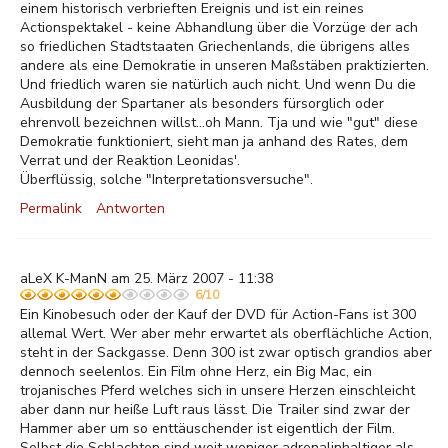
einem historisch verbrieften Ereignis und ist ein reines
Actionspektakel - keine Abhandlung über die Vorzüge der ach
so friedlichen Stadtstaaten Griechenlands, die übrigens alles
andere als eine Demokratie in unseren Maßstäben praktizierten.
Und friedlich waren sie natürlich auch nicht. Und wenn Du die
Ausbildung der Spartaner als besonders fürsorglich oder
ehrenvoll bezeichnen willst...oh Mann. Tja und wie "gut" diese
Demokratie funktioniert, sieht man ja anhand des Rates, dem
Verrat und der Reaktion Leonidas'.
Überflüssig, solche "Interpretationsversuche".
Permalink
Antworten
aLeX K-ManN am 25. März 2007 - 11:38
6/10
Ein Kinobesuch oder der Kauf der DVD für Action-Fans ist 300
allemal Wert. Wer aber mehr erwartet als oberflächliche Action,
steht in der Sackgasse. Denn 300 ist zwar optisch grandios aber
dennoch seelenlos. Ein Film ohne Herz, ein Big Mac, ein
trojanisches Pferd welches sich in unsere Herzen einschleicht
aber dann nur heiße Luft raus lässt. Die Trailer sind zwar der
Hammer aber um so enttäuschender ist eigentlich der Film.
Selbst die Schlachten sind weit weniger adrenalinhaltiger als