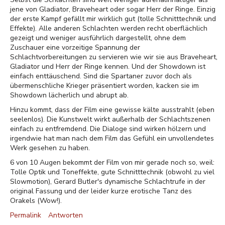
jene von Gladiator, Braveheart oder sogar Herr der Ringe. Einzig
der erste Kampf gefällt mir wirklich gut (tolle Schnitttechnik und
Effekte). Alle anderen Schlachten werden recht oberflächlich
gezeigt und weniger ausführlich dargestellt, ohne dem
Zuschauer eine vorzeitige Spannung der
Schlachtvorbereitungen zu servieren wie wir sie aus Braveheart,
Gladiator und Herr der Ringe kennen. Und der Showdown ist
einfach enttäuschend. Sind die Spartaner zuvor doch als
übermenschliche Krieger präsentiert worden, kacken sie im
Showdown lächerlich und abrupt ab.
Hinzu kommt, dass der Film eine gewisse kälte ausstrahlt (eben
seelenlos). Die Kunstwelt wirkt außerhalb der Schlachtszenen
einfach zu entfremdend. Die Dialoge sind wirken hölzern und
irgendwie hat man nach dem Film das Gefühl ein unvollendetes
Werk gesehen zu haben.
6 von 10 Augen bekommt der Film von mir gerade noch so, weil:
Tolle Optik und Toneffekte, gute Schnitttechnik (obwohl zu viel
Slowmotion), Gerard Butler's dynamische Schlachtrufe in der
original Fassung und der leider kurze erotische Tanz des
Orakels (Wow!).
Permalink
Antworten