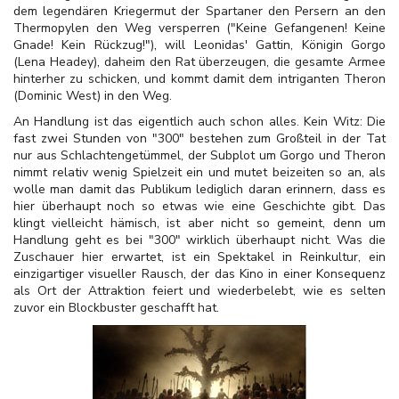
dem legendären Kriegermut der Spartaner den Persern an den
Thermopylen den Weg versperren ("Keine Gefangenen! Keine
Gnade! Kein Rückzug!"), will Leonidas' Gattin, Königin Gorgo
(Lena Headey), daheim den Rat überzeugen, die gesamte Armee
hinterher zu schicken, und kommt damit dem intriganten Theron
(Dominic West) in den Weg.
An Handlung ist das eigentlich auch schon alles. Kein Witz: Die
fast zwei Stunden von "300" bestehen zum Großteil in der Tat
nur aus Schlachtengetümmel, der Subplot um Gorgo und Theron
nimmt relativ wenig Spielzeit ein und mutet beizeiten so an, als
wolle man damit das Publikum lediglich daran erinnern, dass es
hier überhaupt noch so etwas wie eine Geschichte gibt. Das
klingt vielleicht hämisch, ist aber nicht so gemeint, denn um
Handlung geht es bei "300" wirklich überhaupt nicht. Was die
Zuschauer hier erwartet, ist ein Spektakel in Reinkultur, ein
einzigartiger visueller Rausch, der das Kino in einer Konsequenz
als Ort der Attraktion feiert und wiederbelebt, wie es selten
zuvor ein Blockbuster geschafft hat.