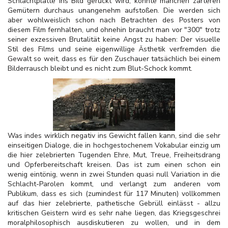
Schlachtplatte ins Bild gerückt wird, könnte manchen zarteren
Gemütern durchaus unangenehm aufstoßen. Die werden sich
aber wohlweislich schon nach Betrachten des Posters von
diesem Film fernhalten, und ohnehin braucht man vor "300" trotz
seiner exzessiven Brutalität keine Angst zu haben: Der visuelle
Stil des Films und seine eigenwillige Ästhetik verfremden die
Gewalt so weit, dass es für den Zuschauer tatsächlich bei einem
Bilderrausch bleibt und es nicht zum Blut-Schock kommt.
Was indes wirklich negativ ins Gewicht fallen kann, sind die sehr
einseitigen Dialoge, die in hochgestochenem Vokabular einzig um
die hier zelebrierten Tugenden Ehre, Mut, Treue, Freiheitsdrang
und Opferbereitschaft kreisen. Das ist zum einen schon ein
wenig eintönig, wenn in zwei Stunden quasi null Variation in die
Schlacht-Parolen kommt, und verlangt zum anderen vom
Publikum, dass es sich (zumindest für 117 Minuten) vollkommen
auf das hier zelebrierte, pathetische Gebrüll einlässt - allzu
kritischen Geistern wird es sehr nahe liegen, das Kriegsgeschrei
moralphilosophisch ausdiskutieren zu wollen, und in dem