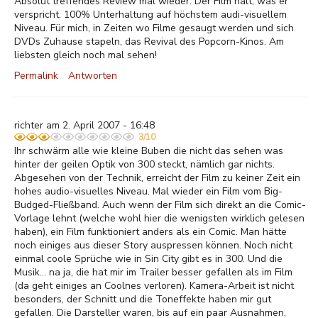
Absolut treffendes Review mal wieder. Der Film hält, was er
verspricht. 100% Unterhaltung auf höchstem audi-visuellem
Niveau. Für mich, in Zeiten wo Filme gesaugt werden und sich
DVDs Zuhause stapeln, das Revival des Popcorn-Kinos. Am
liebsten gleich noch mal sehen!
Permalink
Antworten
richter am 2. April 2007 - 16:48
3/10
Ihr schwärm alle wie kleine Buben die nicht das sehen was
hinter der geilen Optik von 300 steckt, nämlich gar nichts.
Abgesehen von der Technik, erreicht der Film zu keiner Zeit ein
hohes audio-visuelles Niveau. Mal wieder ein Film vom Big-
Budged-Fließband. Auch wenn der Film sich direkt an die Comic-
Vorlage lehnt (welche wohl hier die wenigsten wirklich gelesen
haben), ein Film funktioniert anders als ein Comic. Man hätte
noch einiges aus dieser Story auspressen können. Noch nicht
einmal coole Sprüche wie in Sin City gibt es in 300. Und die
Musik... na ja, die hat mir im Trailer besser gefallen als im Film
(da geht einiges an Coolnes verloren). Kamera-Arbeit ist nicht
besonders, der Schnitt und die Toneffekte haben mir gut
gefallen. Die Darsteller waren, bis auf ein paar Ausnahmen,