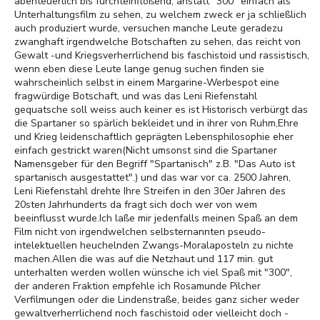
abenteuerlich bis furchteinflößend, anstatt "300" einfach als
Unterhaltungsfilm zu sehen, zu welchem zweck er ja schließlich
auch produziert wurde, versuchen manche Leute geradezu
zwanghaft irgendwelche Botschaften zu sehen, das reicht von
Gewalt -und Kriegsverherrlichend bis faschistoid und rassistisch,
wenn eben diese Leute lange genug suchen finden sie
wahrscheinlich selbst in einem Margarine-Werbespot eine
fragwürdige Botschaft, und was das Leni Riefenstahl
gequatsche soll weiss auch keiner es ist Historisch verbürgt das
die Spartaner so spärlich bekleidet und in ihrer von Ruhm,Ehre
und Krieg leidenschaftlich geprägten Lebensphilosophie eher
einfach gestrickt waren(Nicht umsonst sind die Spartaner
Namensgeber für den Begriff "Spartanisch" z.B. "Das Auto ist
spartanisch ausgestattet".) und das war vor ca. 2500 Jahren,
Leni Riefenstahl drehte Ihre Streifen in den 30er Jahren des
20sten Jahrhunderts da fragt sich doch wer von wem
beeinflusst wurde.Ich laße mir jedenfalls meinen Spaß an dem
Film nicht von irgendwelchen selbsternannten pseudo-
intelektuellen heuchelnden Zwangs-Moralaposteln zu nichte
machen.Allen die was auf die Netzhaut und 117 min. gut
unterhalten werden wollen wünsche ich viel Spaß mit "300",
der anderen Fraktion empfehle ich Rosamunde Pilcher
Verfilmungen oder die Lindenstraße, beides ganz sicher weder
gewaltverherrlichend noch faschistoid oder vielleicht doch -