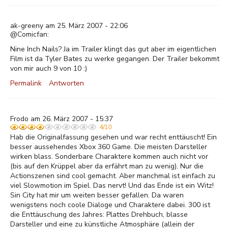
ak-greeny am 25. März 2007 - 22:06
@Comicfan:
Nine Inch Nails? Ja im Trailer klingt das gut aber im eigentlichen
Film ist da Tyler Bates zu werke gegangen. Der Trailer bekommt
von mir auch 9 von 10 :)
Permalink
Antworten
Frodo am 26. März 2007 - 15:37
4/10
Hab die Originalfassung gesehen und war recht enttäuscht! Ein
besser aussehendes Xbox 360 Game. Die meisten Darsteller
wirken blass. Sonderbare Charaktere kommen auch nicht vor
(bis auf den Krüppel aber da erfährt man zu wenig). Nur die
Actionszenen sind cool gemacht. Aber manchmal ist einfach zu
viel Slowmotion im Spiel. Das nervt! Und das Ende ist ein Witz!
Sin City hat mir um weiten besser gefallen. Da waren
wenigstens noch coole Dialoge und Charaktere dabei. 300 ist
die Enttäuschung des Jahres: Plattes Drehbuch, blasse
Darsteller und eine zu künstliche Atmosphäre (allein der