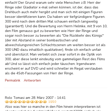
einfach! Der Grund warum sehr viele Menschen z.B. Herr der
Ringe oder Gladiator x-mal sehen können, ist der, dass das
Drehbuch auch mehr hergibt und man sich mit einigen Figuren
besser identifizieren kann. Da haben wir tiefgründigere Figuren.
300 wird nach dem dritten Mal schauen einfach langweilig
(garantiert!). Und die Bewertung von Herrn Helmke, mit 9 von 10,
den Film genauso gut zu bewerten wie Herr der Ringe und
sogar noch besser zu bewerten als "Die Rückkehr des Königs"
(der mit Abstand in seiner bombastischen und
abwechslungsreichen Schlachtszenen um weiten besser ist als
300 UND dazu inhaltlich qualitativer), finde ich einfach unfair
und überstürzt. Man verliebt sich zwar sofort in die Optik von
300, aber diese lenkt eindeutig vom gammeligen Rest des Films
ab! Und so lässt sich einfach jeder täuschen. Irgendwann
erscheint er auf DVD und wird schneller im Regal verstauben
als die 4Sdt-Fassungen von Herr der Ringe.
Permalink
Antworten
Rolo Tomasi am 28. März 2007 - 14:41
10/10
Also was hier so manche in den Film hinein interpretieren ist