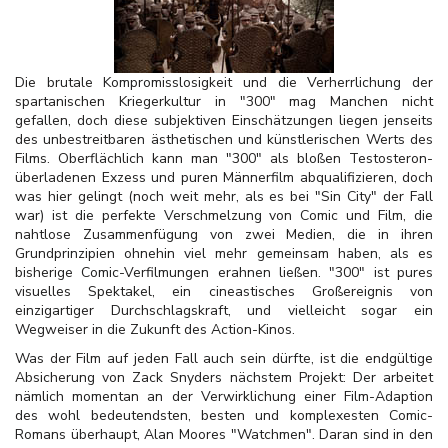
Die brutale Kompromisslosigkeit und die Verherrlichung der
spartanischen Kriegerkultur in "300" mag Manchen nicht
gefallen, doch diese subjektiven Einschätzungen liegen jenseits
des unbestreitbaren ästhetischen und künstlerischen Werts des
Films. Oberflächlich kann man "300" als bloßen Testosteron-
überladenen Exzess und puren Männerfilm abqualifizieren, doch
was hier gelingt (noch weit mehr, als es bei "Sin City" der Fall
war) ist die perfekte Verschmelzung von Comic und Film, die
nahtlose Zusammenfügung von zwei Medien, die in ihren
Grundprinzipien ohnehin viel mehr gemeinsam haben, als es
bisherige Comic-Verfilmungen erahnen ließen. "300" ist pures
visuelles Spektakel, ein cineastisches Großereignis von
einzigartiger Durchschlagskraft, und vielleicht sogar ein
Wegweiser in die Zukunft des Action-Kinos.
Was der Film auf jeden Fall auch sein dürfte, ist die endgültige
Absicherung von Zack Snyders nächstem Projekt: Der arbeitet
nämlich momentan an der Verwirklichung einer Film-Adaption
des wohl bedeutendsten, besten und komplexesten Comic-
Romans überhaupt, Alan Moores "Watchmen". Daran sind in den