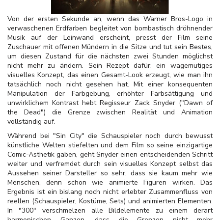
Von der ersten Sekunde an, wenn das Warner Bros-Logo in
verwaschenen Erdfarben begleitet von bombastisch dröhnender
Musik auf der Leinwand erscheint, presst der Film seine
Zuschauer mit offenen Mündern in die Sitze und tut sein Bestes,
um diesen Zustand für die nächsten zwei Stunden möglichst
nicht mehr zu ändern. Sein Rezept dafür: ein wagemutiges
visuelles Konzept, das einen Gesamt-Look erzeugt, wie man ihn
tatsächlich noch nicht gesehen hat. Mit einer konsequenten
Manipulation der Farbgebung, erhöhter Farbsättigung und
unwirklichem Kontrast hebt Regisseur Zack Snyder ("Dawn of
the Dead") die Grenze zwischen Realität und Animation
vollständig auf.
Während bei "Sin City" die Schauspieler noch durch bewusst
künstliche Welten stiefelten und dem Film so seine einzigartige
Comic-Ästhetik gaben, geht Snyder einen entscheidenden Schritt
weiter und verfremdet durch sein visuelles Konzept selbst das
Aussehen seiner Darsteller so sehr, dass sie kaum mehr wie
Menschen, denn schon wie animierte Figuren wirken. Das
Ergebnis ist ein bislang noch nicht erlebter Zusammenfluss von
reellen (Schauspieler, Kostüme, Sets) und animierten Elementen.
In "300" verschmelzen alle Bildelemente zu einem derart
harmonischen Ganzen, dass die Grenzen nicht mehr