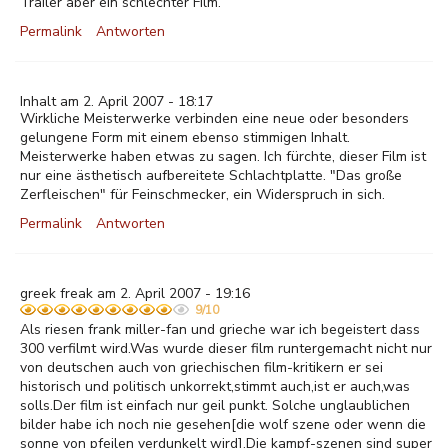
Trailer aber ein schlechter Film.
Permalink
Antworten
Inhalt am 2. April 2007 - 18:17
Wirkliche Meisterwerke verbinden eine neue oder besonders
gelungene Form mit einem ebenso stimmigen Inhalt.
Meisterwerke haben etwas zu sagen. Ich fürchte, dieser Film ist
nur eine ästhetisch aufbereitete Schlachtplatte. "Das große
Zerfleischen" für Feinschmecker, ein Widerspruch in sich.
Permalink
Antworten
greek freak am 2. April 2007 - 19:16
9/10
Als riesen frank miller-fan und grieche war ich begeistert dass
300 verfilmt wird.Was wurde dieser film runtergemacht nicht nur
von deutschen auch von griechischen film-kritikern er sei
historisch und politisch unkorrekt,stimmt auch,ist er auch,was
solls.Der film ist einfach nur geil punkt. Solche unglaublichen
bilder habe ich noch nie gesehen[die wolf szene oder wenn die
sonne von pfeilen verdunkelt wird].Die kampf-szenen sind super