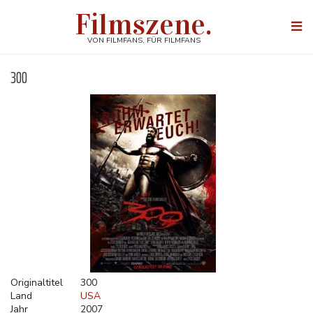
Direkt
Filmszene.
zum
Togg
Inhalt
navi
VON FILMFANS, FÜR FILMFANS
300
Originaltitel
300
Land
USA
Jahr
2007