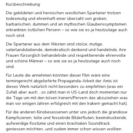
Kurzbeschreibung:
Die gebildeten und heroischen westlichen Spartaner trotzen
todesmutig und ehrenhaft einer überzahl von groben,
barbarischen, dummen und an mythischen Glaubenssymptomen
erkrankten östlichen Persern – so wie sie es ja heutzutage auch
noch sind.
Die Spartaner aus dem Westen sind stolze, mutige,
vaterlandsliebende, demokratisch denkend und handelnde, ihre
Frauen fürsorglich behandelnde und respektierende ehrenvolle
und schöne Männer – so wie sie es ja heutzutage auch noch
sind.
Für Leute die annehmen könnten dieser Film wäre eine
termingerecht abgelieferte Propaganda-Arbeit der Amis ist
dieses Werk natürlich nicht besonders zu empfehlen.(was ein
Zufall aber auch ...so zählt man in US-Land doch momentan nur
die Tage um mit den bösen Iranern/Persern das abzuziehen was
man vor einigen Jahren erfolgreich mit den Irakern gemacht hat).
Für die anderen Kinobesessenen unter uns jedoch die grandiose
Kampfszenen, tolle und fesselnde Bilderfluten, beeindruckende,
aufwendige Kostüme und einen brachialen Soundtrack
geniessen möchten...und zudem immer schon wissen wollten