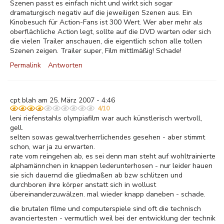
Szenen passt es einfach nicht und wirkt sich sogar
dramaturgisch negativ auf die jeweiligen Szenen aus. Ein
Kinobesuch für Action-Fans ist 300 Wert. Wer aber mehr als
oberflächliche Action legt, sollte auf die DVD warten oder sich
die vielen Trailer anschauen, die eigentlich schon alle tollen
Szenen zeigen. Trailer super, Film mittlmäßig! Schade!
Permalink
Antworten
cpt blah am 25. März 2007 - 4:46
4/10
leni riefenstahls olympiafilm war auch künstlerisch wertvoll,
gell.
selten sowas gewaltverherrlichendes gesehen - aber stimmt
schon, war ja zu erwarten.
rate vom reingehen ab, es sei denn man steht auf wohltrainierte
alphamännchen in knappen lederunterhosen - nur leider hauen
sie sich dauernd die gliedmaßen ab bzw schlitzen und
durchboren ihre körper anstatt sich in wollust
übereinanderzuwälzen. mal wieder knapp daneben - schade.
die brutalen filme und computerspiele sind oft die technisch
avanciertesten - vermutlich weil bei der entwicklung der technik