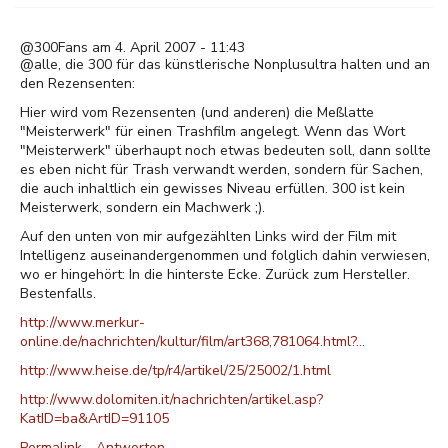
@300Fans am 4. April 2007 - 11:43
@alle, die 300 für das künstlerische Nonplusultra halten und an
den Rezensenten:
Hier wird vom Rezensenten (und anderen) die Meßlatte
"Meisterwerk" für einen Trashfilm angelegt. Wenn das Wort
"Meisterwerk" überhaupt noch etwas bedeuten soll, dann sollte
es eben nicht für Trash verwandt werden, sondern für Sachen,
die auch inhaltlich ein gewisses Niveau erfüllen. 300 ist kein
Meisterwerk, sondern ein Machwerk ;).
Auf den unten von mir aufgezählten Links wird der Film mit
Intelligenz auseinandergenommen und folglich dahin verwiesen,
wo er hingehört: In die hinterste Ecke. Zurück zum Hersteller.
Bestenfalls.
http://www.merkur-
online.de/nachrichten/kultur/film/art368,781064.html?…
http://www.heise.de/tp/r4/artikel/25/25002/1.html
http://www.dolomiten.it/nachrichten/artikel.asp?
KatID=ba&ArtID=91105
Permalink
Antworten