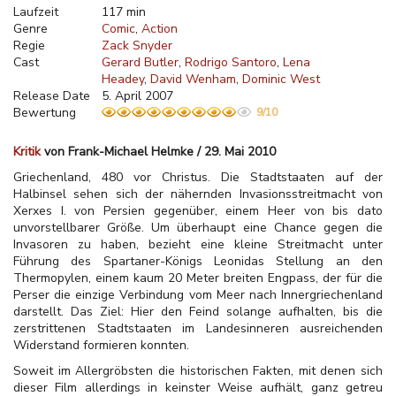
Laufzeit
117 min
Genre
Comic
Action
Regie
Zack Snyder
Cast
Gerard Butler
Rodrigo Santoro
Lena
Headey
David Wenham
Dominic West
Release Date
5. April 2007
Bewertung
9/10
Kritik
von Frank-Michael Helmke / 29. Mai 2010
Griechenland, 480 vor Christus. Die Stadtstaaten auf der
Halbinsel sehen sich der nähernden Invasionsstreitmacht von
Xerxes I. von Persien gegenüber, einem Heer von bis dato
unvorstellbarer Größe. Um überhaupt eine Chance gegen die
Invasoren zu haben, bezieht eine kleine Streitmacht unter
Führung des Spartaner-Königs Leonidas Stellung an den
Thermopylen, einem kaum 20 Meter breiten Engpass, der für die
Perser die einzige Verbindung vom Meer nach Innergriechenland
darstellt. Das Ziel: Hier den Feind solange aufhalten, bis die
zerstrittenen Stadtstaaten im Landesinneren ausreichenden
Widerstand formieren konnten.
Soweit im Allergröbsten die historischen Fakten, mit denen sich
dieser Film allerdings in keinster Weise aufhält, ganz getreu