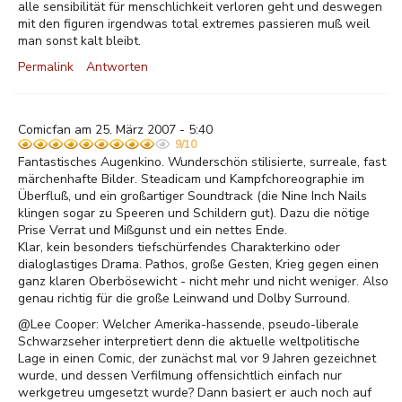
alle sensibilität für menschlichkeit verloren geht und deswegen
mit den figuren irgendwas total extremes passieren muß weil
man sonst kalt bleibt.
Permalink
Antworten
Comicfan am 25. März 2007 - 5:40
9/10
Fantastisches Augenkino. Wunderschön stilisierte, surreale, fast
märchenhafte Bilder. Steadicam und Kampfchoreographie im
Überfluß, und ein großartiger Soundtrack (die Nine Inch Nails
klingen sogar zu Speeren und Schildern gut). Dazu die nötige
Prise Verrat und Mißgunst und ein nettes Ende.
Klar, kein besonders tiefschürfendes Charakterkino oder
dialoglastiges Drama. Pathos, große Gesten, Krieg gegen einen
ganz klaren Oberbösewicht - nicht mehr und nicht weniger. Also
genau richtig für die große Leinwand und Dolby Surround.
@Lee Cooper: Welcher Amerika-hassende, pseudo-liberale
Schwarzseher interpretiert denn die aktuelle weltpolitische
Lage in einen Comic, der zunächst mal vor 9 Jahren gezeichnet
wurde, und dessen Verfilmung offensichtlich einfach nur
werkgetreu umgesetzt wurde? Dann basiert er auch noch auf