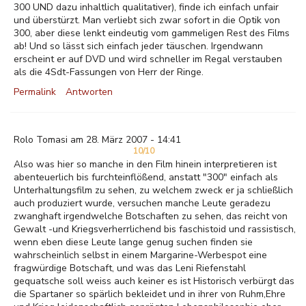
300 UND dazu inhaltlich qualitativer), finde ich einfach unfair
und überstürzt. Man verliebt sich zwar sofort in die Optik von
300, aber diese lenkt eindeutig vom gammeligen Rest des Films
ab! Und so lässt sich einfach jeder täuschen. Irgendwann
erscheint er auf DVD und wird schneller im Regal verstauben
als die 4Sdt-Fassungen von Herr der Ringe.
Permalink
Antworten
Rolo Tomasi am 28. März 2007 - 14:41
10/10
Also was hier so manche in den Film hinein interpretieren ist
abenteuerlich bis furchteinflößend, anstatt "300" einfach als
Unterhaltungsfilm zu sehen, zu welchem zweck er ja schließlich
auch produziert wurde, versuchen manche Leute geradezu
zwanghaft irgendwelche Botschaften zu sehen, das reicht von
Gewalt -und Kriegsverherrlichend bis faschistoid und rassistisch,
wenn eben diese Leute lange genug suchen finden sie
wahrscheinlich selbst in einem Margarine-Werbespot eine
fragwürdige Botschaft, und was das Leni Riefenstahl
gequatsche soll weiss auch keiner es ist Historisch verbürgt das
die Spartaner so spärlich bekleidet und in ihrer von Ruhm,Ehre