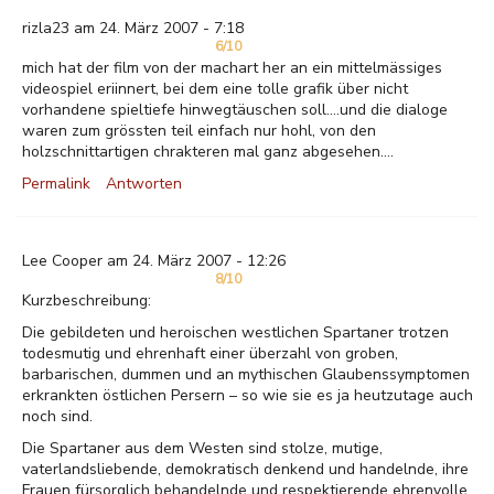
rizla23 am 24. März 2007 - 7:18
6/10
mich hat der film von der machart her an ein mittelmässiges
videospiel eriinnert, bei dem eine tolle grafik über nicht
vorhandene spieltiefe hinwegtäuschen soll....und die dialoge
waren zum grössten teil einfach nur hohl, von den
holzschnittartigen chrakteren mal ganz abgesehen....
Permalink
Antworten
Lee Cooper am 24. März 2007 - 12:26
8/10
Kurzbeschreibung:
Die gebildeten und heroischen westlichen Spartaner trotzen
todesmutig und ehrenhaft einer überzahl von groben,
barbarischen, dummen und an mythischen Glaubenssymptomen
erkrankten östlichen Persern – so wie sie es ja heutzutage auch
noch sind.
Die Spartaner aus dem Westen sind stolze, mutige,
vaterlandsliebende, demokratisch denkend und handelnde, ihre
Frauen fürsorglich behandelnde und respektierende ehrenvolle