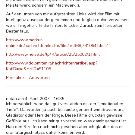
Meisterwerk, sondern ein Machwerk ;).
Auf den unten von mir aufgezählten Links wird der Film mit
Intelligenz auseinandergenommen und folglich dahin verwiesen,
wo er hingehört: In die hinterste Ecke. Zurück zum Hersteller.
Bestenfalls.
http://www.merkur-
online.de/nachrichten/kultur/film/art368,781064.html?…
http://www.heise.de/tp/r4/artikel/25/25002/1.html
http://www.dolomiten.it/nachrichten/artikel.asp?
KatID=ba&ArtID=91105
Permalink
Antworten
nolan am 4. April 2007 - 16:35
Ich persönlich habe das gut verstanden mit der "emotionalen
Tiefe". Da wurden ja auch beispiele genannt wie Braveheart,
Gladiator oder Herr der Ringe. Diese Filme drückten gewisse
Gefühle aus. Ich kann mir gut vorstellen was damit gemeint ist.
Hab den Streifen noch nicht gesehen aber ich glaube, das er
dramaturgisch blass daher kommen wird.