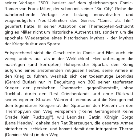
seiner Vorlage. "300" basiert auf dem gleichnamigen Comic-
Roman von Frank Miller, der schon mit seiner "Sin City"-Reihe die
bahnbrechende Vorlage zur bislang innovativsten und
wagemutigsten Neu-Definition des Genres "Comic als Film"
geliefert hatte. In seiner Adaption der Thermopylen-Schlacht
ging es Miller nicht um historische Authentizität, sondern um die
epochale Wiedergabe eines historischen Mythos - der Mythos
der Kriegerkultur von Sparta.
Entsprechend sieht die Geschichte in Comic und Film auch ein
wenig anders aus als in der Wirklichkeit: Hier untersagen die
mächtigen (und korrupten) Hohepriester Spartas dem König
aufgrund eines anstehenden religiösen Festes, seine Armee in
den Krieg zu führen, weshalb sich der todesmutige Leonidas
(Gerard Butler) nur in Begleitung von 300 seiner tapfersten
Krieger der persischen Übermacht gegenüberstellt, ohne
Rückhalt durch den Rest Griechenlands und ohne Rückhalt
seines eigenen Staates. Während Leonidas und die Seinigen mit
dem legendären Kriegermut der Spartaner den Persern an den
Thermopylen den Weg versperren ("Keine Gefangenen! Keine
Gnade! Kein Rückzug!"), will Leonidas' Gattin, Königin Gorgo
(Lena Headey), daheim den Rat überzeugen, die gesamte Armee
hinterher zu schicken, und kommt damit dem intriganten Theron
(Dominic West) in den Weg.