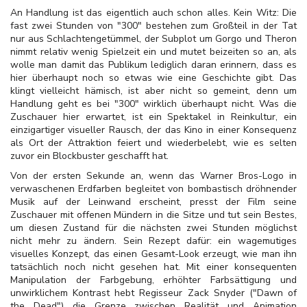
An Handlung ist das eigentlich auch schon alles. Kein Witz: Die
fast zwei Stunden von "300" bestehen zum Großteil in der Tat
nur aus Schlachtengetümmel, der Subplot um Gorgo und Theron
nimmt relativ wenig Spielzeit ein und mutet beizeiten so an, als
wolle man damit das Publikum lediglich daran erinnern, dass es
hier überhaupt noch so etwas wie eine Geschichte gibt. Das
klingt vielleicht hämisch, ist aber nicht so gemeint, denn um
Handlung geht es bei "300" wirklich überhaupt nicht. Was die
Zuschauer hier erwartet, ist ein Spektakel in Reinkultur, ein
einzigartiger visueller Rausch, der das Kino in einer Konsequenz
als Ort der Attraktion feiert und wiederbelebt, wie es selten
zuvor ein Blockbuster geschafft hat.
Von der ersten Sekunde an, wenn das Warner Bros-Logo in
verwaschenen Erdfarben begleitet von bombastisch dröhnender
Musik auf der Leinwand erscheint, presst der Film seine
Zuschauer mit offenen Mündern in die Sitze und tut sein Bestes,
um diesen Zustand für die nächsten zwei Stunden möglichst
nicht mehr zu ändern. Sein Rezept dafür: ein wagemutiges
visuelles Konzept, das einen Gesamt-Look erzeugt, wie man ihn
tatsächlich noch nicht gesehen hat. Mit einer konsequenten
Manipulation der Farbgebung, erhöhter Farbsättigung und
unwirklichem Kontrast hebt Regisseur Zack Snyder ("Dawn of
the Dead") die Grenze zwischen Realität und Animation