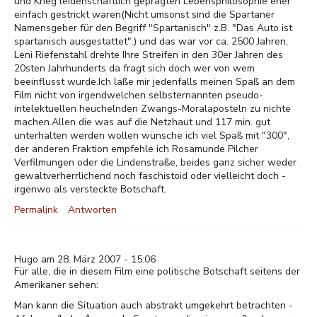
und Krieg leidenschaftlich geprägten Lebensphilosophie eher
einfach gestrickt waren(Nicht umsonst sind die Spartaner
Namensgeber für den Begriff "Spartanisch" z.B. "Das Auto ist
spartanisch ausgestattet".) und das war vor ca. 2500 Jahren,
Leni Riefenstahl drehte Ihre Streifen in den 30er Jahren des
20sten Jahrhunderts da fragt sich doch wer von wem
beeinflusst wurde.Ich laße mir jedenfalls meinen Spaß an dem
Film nicht von irgendwelchen selbsternannten pseudo-
intelektuellen heuchelnden Zwangs-Moralaposteln zu nichte
machen.Allen die was auf die Netzhaut und 117 min. gut
unterhalten werden wollen wünsche ich viel Spaß mit "300",
der anderen Fraktion empfehle ich Rosamunde Pilcher
Verfilmungen oder die Lindenstraße, beides ganz sicher weder
gewaltverherrlichend noch faschistoid oder vielleicht doch -
irgenwo als versteckte Botschaft.
Permalink
Antworten
Hugo am 28. März 2007 - 15:06
Für alle, die in diesem Film eine politische Botschaft seitens der
Amerikaner sehen:
Man kann die Situation auch abstrakt umgekehrt betrachten -