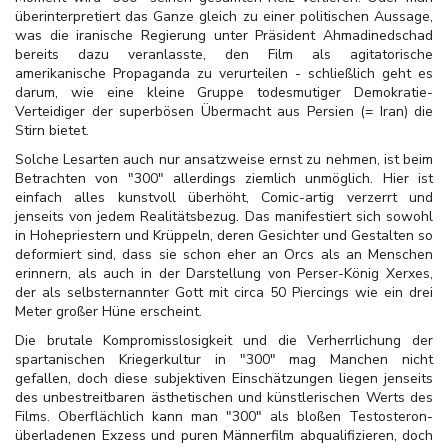
überinterpretiert das Ganze gleich zu einer politischen Aussage,
was die iranische Regierung unter Präsident Ahmadinedschad
bereits dazu veranlasste, den Film als agitatorische
amerikanische Propaganda zu verurteilen - schließlich geht es
darum, wie eine kleine Gruppe todesmutiger Demokratie-
Verteidiger der superbösen Übermacht aus Persien (= Iran) die
Stirn bietet.
Solche Lesarten auch nur ansatzweise ernst zu nehmen, ist beim
Betrachten von "300" allerdings ziemlich unmöglich. Hier ist
einfach alles kunstvoll überhöht, Comic-artig verzerrt und
jenseits von jedem Realitätsbezug. Das manifestiert sich sowohl
in Hohepriestern und Krüppeln, deren Gesichter und Gestalten so
deformiert sind, dass sie schon eher an Orcs als an Menschen
erinnern, als auch in der Darstellung von Perser-König Xerxes,
der als selbsternannter Gott mit circa 50 Piercings wie ein drei
Meter großer Hüne erscheint.
Die brutale Kompromisslosigkeit und die Verherrlichung der
spartanischen Kriegerkultur in "300" mag Manchen nicht
gefallen, doch diese subjektiven Einschätzungen liegen jenseits
des unbestreitbaren ästhetischen und künstlerischen Werts des
Films. Oberflächlich kann man "300" als bloßen Testosteron-
überladenen Exzess und puren Männerfilm abqualifizieren, doch