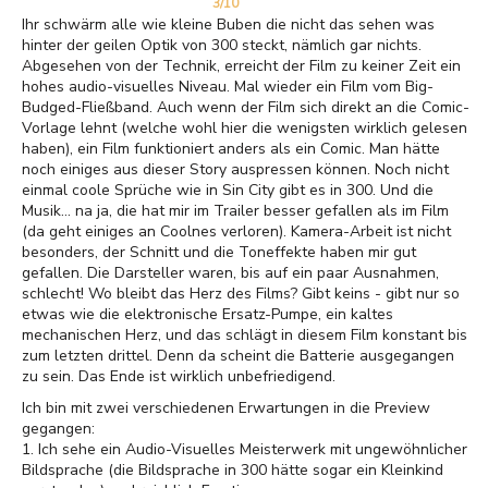
3/10
Ihr schwärm alle wie kleine Buben die nicht das sehen was
hinter der geilen Optik von 300 steckt, nämlich gar nichts.
Abgesehen von der Technik, erreicht der Film zu keiner Zeit ein
hohes audio-visuelles Niveau. Mal wieder ein Film vom Big-
Budged-Fließband. Auch wenn der Film sich direkt an die Comic-
Vorlage lehnt (welche wohl hier die wenigsten wirklich gelesen
haben), ein Film funktioniert anders als ein Comic. Man hätte
noch einiges aus dieser Story auspressen können. Noch nicht
einmal coole Sprüche wie in Sin City gibt es in 300. Und die
Musik... na ja, die hat mir im Trailer besser gefallen als im Film
(da geht einiges an Coolnes verloren). Kamera-Arbeit ist nicht
besonders, der Schnitt und die Toneffekte haben mir gut
gefallen. Die Darsteller waren, bis auf ein paar Ausnahmen,
schlecht! Wo bleibt das Herz des Films? Gibt keins - gibt nur so
etwas wie die elektronische Ersatz-Pumpe, ein kaltes
mechanischen Herz, und das schlägt in diesem Film konstant bis
zum letzten drittel. Denn da scheint die Batterie ausgegangen
zu sein. Das Ende ist wirklich unbefriedigend.
Ich bin mit zwei verschiedenen Erwartungen in die Preview
gegangen:
1. Ich sehe ein Audio-Visuelles Meisterwerk mit ungewöhnlicher
Bildsprache (die Bildsprache in 300 hätte sogar ein Kleinkind