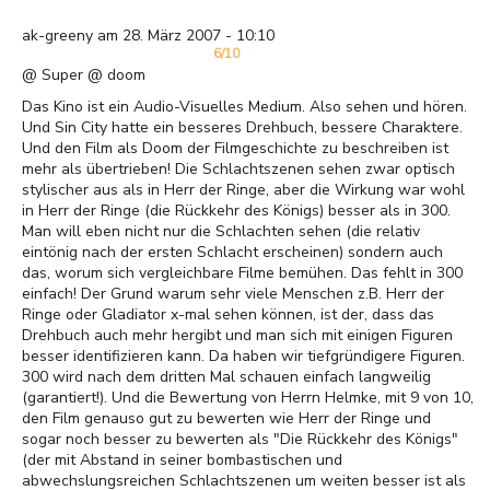
ak-greeny am 28. März 2007 - 10:10
6/10
@ Super @ doom
Das Kino ist ein Audio-Visuelles Medium. Also sehen und hören.
Und Sin City hatte ein besseres Drehbuch, bessere Charaktere.
Und den Film als Doom der Filmgeschichte zu beschreiben ist
mehr als übertrieben! Die Schlachtszenen sehen zwar optisch
stylischer aus als in Herr der Ringe, aber die Wirkung war wohl
in Herr der Ringe (die Rückkehr des Königs) besser als in 300.
Man will eben nicht nur die Schlachten sehen (die relativ
eintönig nach der ersten Schlacht erscheinen) sondern auch
das, worum sich vergleichbare Filme bemühen. Das fehlt in 300
einfach! Der Grund warum sehr viele Menschen z.B. Herr der
Ringe oder Gladiator x-mal sehen können, ist der, dass das
Drehbuch auch mehr hergibt und man sich mit einigen Figuren
besser identifizieren kann. Da haben wir tiefgründigere Figuren.
300 wird nach dem dritten Mal schauen einfach langweilig
(garantiert!). Und die Bewertung von Herrn Helmke, mit 9 von 10,
den Film genauso gut zu bewerten wie Herr der Ringe und
sogar noch besser zu bewerten als "Die Rückkehr des Königs"
(der mit Abstand in seiner bombastischen und
abwechslungsreichen Schlachtszenen um weiten besser ist als