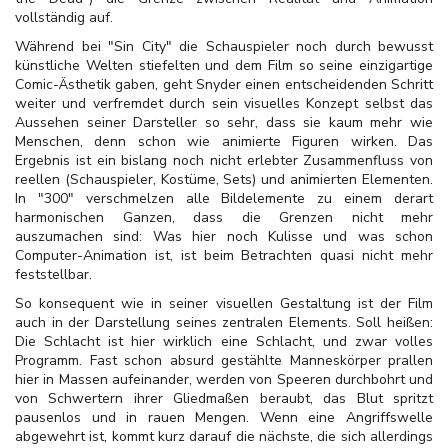
vollständig auf.
Während bei "Sin City" die Schauspieler noch durch bewusst
künstliche Welten stiefelten und dem Film so seine einzigartige
Comic-Ästhetik gaben, geht Snyder einen entscheidenden Schritt
weiter und verfremdet durch sein visuelles Konzept selbst das
Aussehen seiner Darsteller so sehr, dass sie kaum mehr wie
Menschen, denn schon wie animierte Figuren wirken. Das
Ergebnis ist ein bislang noch nicht erlebter Zusammenfluss von
reellen (Schauspieler, Kostüme, Sets) und animierten Elementen.
In "300" verschmelzen alle Bildelemente zu einem derart
harmonischen Ganzen, dass die Grenzen nicht mehr
auszumachen sind: Was hier noch Kulisse und was schon
Computer-Animation ist, ist beim Betrachten quasi nicht mehr
feststellbar.
So konsequent wie in seiner visuellen Gestaltung ist der Film
auch in der Darstellung seines zentralen Elements. Soll heißen:
Die Schlacht ist hier wirklich eine Schlacht, und zwar volles
Programm. Fast schon absurd gestählte Manneskörper prallen
hier in Massen aufeinander, werden von Speeren durchbohrt und
von Schwertern ihrer Gliedmaßen beraubt, das Blut spritzt
pausenlos und in rauen Mengen. Wenn eine Angriffswelle
abgewehrt ist, kommt kurz darauf die nächste, die sich allerdings