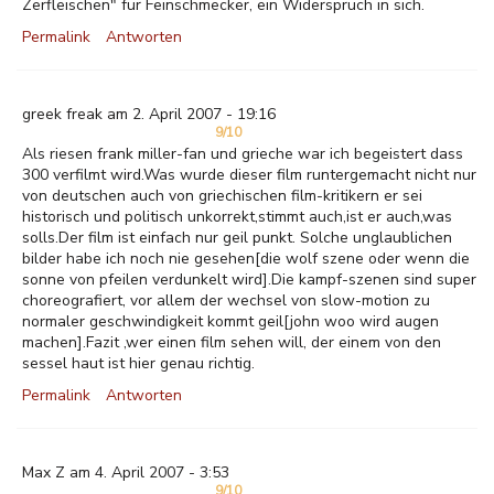
Zerfleischen" für Feinschmecker, ein Widerspruch in sich.
Permalink
Antworten
greek freak am 2. April 2007 - 19:16
9/10
Als riesen frank miller-fan und grieche war ich begeistert dass
300 verfilmt wird.Was wurde dieser film runtergemacht nicht nur
von deutschen auch von griechischen film-kritikern er sei
historisch und politisch unkorrekt,stimmt auch,ist er auch,was
solls.Der film ist einfach nur geil punkt. Solche unglaublichen
bilder habe ich noch nie gesehen[die wolf szene oder wenn die
sonne von pfeilen verdunkelt wird].Die kampf-szenen sind super
choreografiert, vor allem der wechsel von slow-motion zu
normaler geschwindigkeit kommt geil[john woo wird augen
machen].Fazit ,wer einen film sehen will, der einem von den
sessel haut ist hier genau richtig.
Permalink
Antworten
Max Z am 4. April 2007 - 3:53
9/10