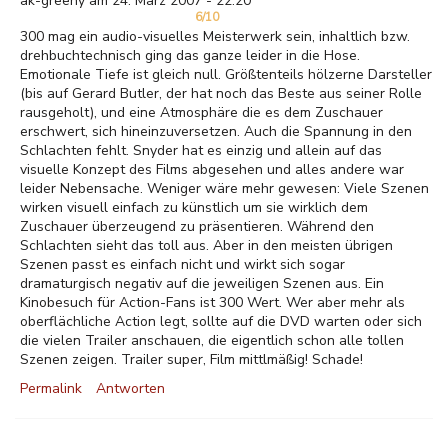
ak-greeny am 24. März 2007 - 22:20
6/10
300 mag ein audio-visuelles Meisterwerk sein, inhaltlich bzw.
drehbuchtechnisch ging das ganze leider in die Hose.
Emotionale Tiefe ist gleich null. Größtenteils hölzerne Darsteller
(bis auf Gerard Butler, der hat noch das Beste aus seiner Rolle
rausgeholt), und eine Atmosphäre die es dem Zuschauer
erschwert, sich hineinzuversetzen. Auch die Spannung in den
Schlachten fehlt. Snyder hat es einzig und allein auf das
visuelle Konzept des Films abgesehen und alles andere war
leider Nebensache. Weniger wäre mehr gewesen: Viele Szenen
wirken visuell einfach zu künstlich um sie wirklich dem
Zuschauer überzeugend zu präsentieren. Während den
Schlachten sieht das toll aus. Aber in den meisten übrigen
Szenen passt es einfach nicht und wirkt sich sogar
dramaturgisch negativ auf die jeweiligen Szenen aus. Ein
Kinobesuch für Action-Fans ist 300 Wert. Wer aber mehr als
oberflächliche Action legt, sollte auf die DVD warten oder sich
die vielen Trailer anschauen, die eigentlich schon alle tollen
Szenen zeigen. Trailer super, Film mittlmäßig! Schade!
Permalink
Antworten