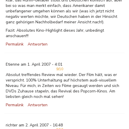
Klar, das Ruhm-Gelaber stößt uns Deutschen komisch auf, aber
bei so was man merkt einfach, dass Amerikaner damit
unbefangener umgehen können als wir (was ich jetzt nicht
negativ werten möchte, wir Deutschen haben in der Hinsicht
ganz gehörigen Nachholbedarf meiner Ansicht nach!).
Fazit: Absolutes Kino-Highlight dieses Jahr, unbedingt
anschauen!!!
Permalink
Antworten
Etienne am 1. April 2007 - 4:01
9/10
Absolut treffendes Review mal wieder. Der Film hält, was er
verspricht. 100% Unterhaltung auf höchstem audi-visuellem
Niveau. Für mich, in Zeiten wo Filme gesaugt werden und sich
DVDs Zuhause stapeln, das Revival des Popcorn-Kinos. Am
liebsten gleich noch mal sehen!
Permalink
Antworten
richter am 2. April 2007 - 16:48