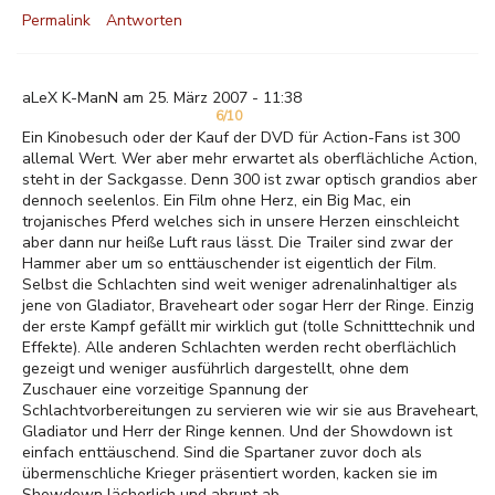
Permalink
Antworten
aLeX K-ManN am 25. März 2007 - 11:38
6/10
Ein Kinobesuch oder der Kauf der DVD für Action-Fans ist 300
allemal Wert. Wer aber mehr erwartet als oberflächliche Action,
steht in der Sackgasse. Denn 300 ist zwar optisch grandios aber
dennoch seelenlos. Ein Film ohne Herz, ein Big Mac, ein
trojanisches Pferd welches sich in unsere Herzen einschleicht
aber dann nur heiße Luft raus lässt. Die Trailer sind zwar der
Hammer aber um so enttäuschender ist eigentlich der Film.
Selbst die Schlachten sind weit weniger adrenalinhaltiger als
jene von Gladiator, Braveheart oder sogar Herr der Ringe. Einzig
der erste Kampf gefällt mir wirklich gut (tolle Schnitttechnik und
Effekte). Alle anderen Schlachten werden recht oberflächlich
gezeigt und weniger ausführlich dargestellt, ohne dem
Zuschauer eine vorzeitige Spannung der
Schlachtvorbereitungen zu servieren wie wir sie aus Braveheart,
Gladiator und Herr der Ringe kennen. Und der Showdown ist
einfach enttäuschend. Sind die Spartaner zuvor doch als
übermenschliche Krieger präsentiert worden, kacken sie im
Showdown lächerlich und abrupt ab.