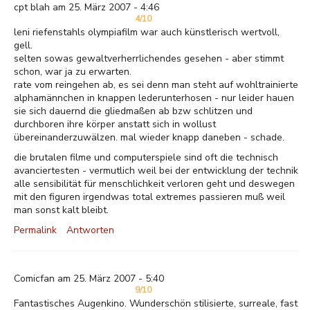
cpt blah am 25. März 2007 - 4:46
4/10
leni riefenstahls olympiafilm war auch künstlerisch wertvoll,
gell.
selten sowas gewaltverherrlichendes gesehen - aber stimmt
schon, war ja zu erwarten.
rate vom reingehen ab, es sei denn man steht auf wohltrainierte
alphamännchen in knappen lederunterhosen - nur leider hauen
sie sich dauernd die gliedmaßen ab bzw schlitzen und
durchboren ihre körper anstatt sich in wollust
übereinanderzuwälzen. mal wieder knapp daneben - schade.
die brutalen filme und computerspiele sind oft die technisch
avanciertesten - vermutlich weil bei der entwicklung der technik
alle sensibilität für menschlichkeit verloren geht und deswegen
mit den figuren irgendwas total extremes passieren muß weil
man sonst kalt bleibt.
Permalink
Antworten
Comicfan am 25. März 2007 - 5:40
9/10
Fantastisches Augenkino. Wunderschön stilisierte, surreale, fast