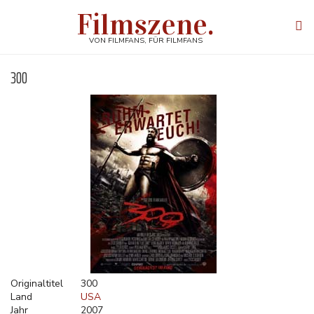
Direkt
Filmszene.
zum
Tog
Inhalt
navi
VON FILMFANS, FÜR FILMFANS
300
Originaltitel
300
Land
USA
Jahr
2007