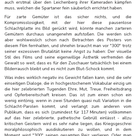
auch erstmal über den Leichenberg ihrer Kameraden kämpfen
muss, welchen die Spartaner fein säuberlich errichtet haben.
Für zarte Gemüter ist das sicher nichts, und die
Kompromisslosigkeit, mit der hier diese pausenlose
Schlachtplatte ins Bild gerückt wird, könnte manchen zarteren
Gemütern durchaus unangenehm aufstoßen. Die werden sich
aber wohlweislich schon nach Betrachten des Posters von
diesem Film fernhalten, und ohnehin braucht man vor "300" trotz
seiner exzessiven Brutalität keine Angst zu haben: Der visuelle
Stil des Films und seine eigenwillige Ästhetik verfremden die
Gewalt so weit, dass es für den Zuschauer tatsächlich bei einem
Bilderrausch bleibt und es nicht zum Blut-Schock kommt.
Was indes wirklich negativ ins Gewicht fallen kann, sind die sehr
einseitigen Dialoge, die in hochgestochenem Vokabular einzig um
die hier zelebrierten Tugenden Ehre, Mut, Treue, Freiheitsdrang
und Opferbereitschaft kreisen. Das ist zum einen schon ein
wenig eintönig, wenn in zwei Stunden quasi null Variation in die
Schlacht-Parolen kommt, und verlangt zum anderen vom
Publikum, dass es sich (zumindest für 117 Minuten) vollkommen
auf das hier zelebrierte, pathetische Gebrüll einlässt - allzu
kritischen Geistern wird es sehr nahe liegen, das Kriegsgeschrei
moralphilosophisch ausdiskutieren zu wollen, und in dem
Moment wird "300" seinen gesamten Reiz verlieren. Oder man