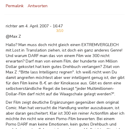
Permalink
Antworten
richter am 4. April 2007 - 16:47
3/10
@Max Z
Hallo? Man muss doch nicht gleich einen EXTREMVERGLEICH
mit Lost in Translation ziehen, ist doch ein ganz anderes Genre!
Und warum DARF man das von einem Film wie 300 nicht
erwarten? Darf man von einem Film, der hunderte von Million
Dollar gekostet hat kein gutes Drehbuch verlangen? Zitat von
Max Z :"Bitte lass Intelligenz regnen". Ich weiß nicht wen Du
damit angreifen möchtest aber wer intelligent genug ist, der gibt
für den Film keine 8,-€ an der Kinokasse aus. Gibt es denn eine
selbstverständliche Regel die besagt "jeder Multimillionen-
Dollar-Film darf nicht auf die Waagschale gelegt werden?".
Der Film zeigt deutliche Ergänzungen gegenüber dem original
Comic. Man hat versucht die Handlung weiter auszubauen, ist
aber daran gescheitert. Klar ist 300 ein reiner Actionfilm aber ich
möchte ihn nicht wie einen Porno-Film bewerten. Bei einem
Porno DARF man keine Emotionen, kein gutes Drehbuch und