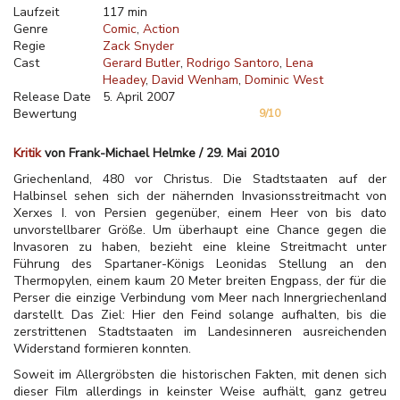
Laufzeit
117 min
Genre
Comic
Action
Regie
Zack Snyder
Cast
Gerard Butler
Rodrigo Santoro
Lena
Headey
David Wenham
Dominic West
Release Date
5. April 2007
Bewertung
9/10
Kritik
von Frank-Michael Helmke / 29. Mai 2010
Griechenland, 480 vor Christus. Die Stadtstaaten auf der
Halbinsel sehen sich der nähernden Invasionsstreitmacht von
Xerxes I. von Persien gegenüber, einem Heer von bis dato
unvorstellbarer Größe. Um überhaupt eine Chance gegen die
Invasoren zu haben, bezieht eine kleine Streitmacht unter
Führung des Spartaner-Königs Leonidas Stellung an den
Thermopylen, einem kaum 20 Meter breiten Engpass, der für die
Perser die einzige Verbindung vom Meer nach Innergriechenland
darstellt. Das Ziel: Hier den Feind solange aufhalten, bis die
zerstrittenen Stadtstaaten im Landesinneren ausreichenden
Widerstand formieren konnten.
Soweit im Allergröbsten die historischen Fakten, mit denen sich
dieser Film allerdings in keinster Weise aufhält, ganz getreu