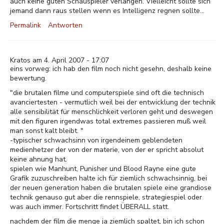
auch keine guten Schauspieler verlangen. Vielleicht sollte sich
jemand dann raus stellen wenn es Intelligenz regnen sollte...
Permalink
Antworten
Kratos am 4. April 2007 - 17:07
eins vorweg: ich hab den film noch nicht gesehn, deshalb keine
bewertung.
"die brutalen filme und computerspiele sind oft die technisch
avanciertesten - vermutlich weil bei der entwicklung der technik
alle sensibilität für menschlichkeit verloren geht und deswegen
mit den figuren irgendwas total extremes passieren muß weil
man sonst kalt bleibt. "
-typischer schwachsinn von irgendeinem geblendeten
medienhetzer der von der materie, von der er spricht absolut
keine ahnung hat.
spielen wie Manhunt, Punisher und Blood Rayne eine gute
Grafik zuzuschreiben halte ich für ziemlich schwachsinnig, bei
der neuen generation haben die brutalen spiele eine grandiose
technik genauso gut aber die rennspiele, strategiespiel oder
was auch immer. Fortschritt findet ÜBERALL statt.
nachdem der film die menge ja ziemlich spaltet, bin ich schon