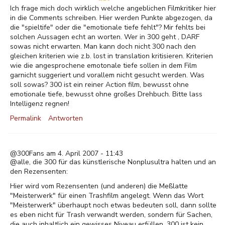
Ich frage mich doch wirklich welche angeblichen Filmkritiker hier
in die Comments schreiben. Hier werden Punkte abgezogen, da
die "spieltife" oder die "emotionale tiefe fehlt"? Mir fehlts bei
solchen Aussagen echt an worten. Wer in 300 geht , DARF
sowas nicht erwarten. Man kann doch nicht 300 nach den
gleichen kriterien wie z.b. lost in translation kritisieren. Kriterien
wie die angesprochene emotonale tiefe sollen in dem Film
garnicht suggeriert und vorallem nicht gesucht werden. Was
soll sowas? 300 ist ein reiner Action film, bewusst ohne
emotionale tiefe, bewusst ohne großes Drehbuch. Bitte lass
Intelligenz regnen!
Permalink
Antworten
@300Fans am 4. April 2007 - 11:43
@alle, die 300 für das künstlerische Nonplusultra halten und an
den Rezensenten:
Hier wird vom Rezensenten (und anderen) die Meßlatte
"Meisterwerk" für einen Trashfilm angelegt. Wenn das Wort
"Meisterwerk" überhaupt noch etwas bedeuten soll, dann sollte
es eben nicht für Trash verwandt werden, sondern für Sachen,
die auch inhaltlich ein gewisses Niveau erfüllen. 300 ist kein