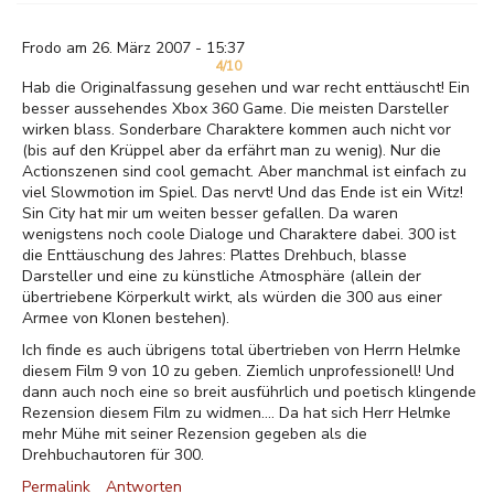
Frodo am 26. März 2007 - 15:37
4/10
Hab die Originalfassung gesehen und war recht enttäuscht! Ein
besser aussehendes Xbox 360 Game. Die meisten Darsteller
wirken blass. Sonderbare Charaktere kommen auch nicht vor
(bis auf den Krüppel aber da erfährt man zu wenig). Nur die
Actionszenen sind cool gemacht. Aber manchmal ist einfach zu
viel Slowmotion im Spiel. Das nervt! Und das Ende ist ein Witz!
Sin City hat mir um weiten besser gefallen. Da waren
wenigstens noch coole Dialoge und Charaktere dabei. 300 ist
die Enttäuschung des Jahres: Plattes Drehbuch, blasse
Darsteller und eine zu künstliche Atmosphäre (allein der
übertriebene Körperkult wirkt, als würden die 300 aus einer
Armee von Klonen bestehen).
Ich finde es auch übrigens total übertrieben von Herrn Helmke
diesem Film 9 von 10 zu geben. Ziemlich unprofessionell! Und
dann auch noch eine so breit ausführlich und poetisch klingende
Rezension diesem Film zu widmen.... Da hat sich Herr Helmke
mehr Mühe mit seiner Rezension gegeben als die
Drehbuchautoren für 300.
Permalink
Antworten