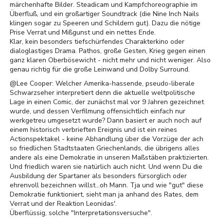
märchenhafte Bilder. Steadicam und Kampfchoreographie im
Überfluß, und ein großartiger Soundtrack (die Nine Inch Nails
klingen sogar zu Speeren und Schildern gut). Dazu die nötige
Prise Verrat und Mißgunst und ein nettes Ende.
Klar, kein besonders tiefschürfendes Charakterkino oder
dialoglastiges Drama. Pathos, große Gesten, Krieg gegen einen
ganz klaren Oberbösewicht - nicht mehr und nicht weniger. Also
genau richtig für die große Leinwand und Dolby Surround.
@Lee Cooper: Welcher Amerika-hassende, pseudo-liberale
Schwarzseher interpretiert denn die aktuelle weltpolitische
Lage in einen Comic, der zunächst mal vor 9 Jahren gezeichnet
wurde, und dessen Verfilmung offensichtlich einfach nur
werkgetreu umgesetzt wurde? Dann basiert er auch noch auf
einem historisch verbrieften Ereignis und ist ein reines
Actionspektakel - keine Abhandlung über die Vorzüge der ach
so friedlichen Stadtstaaten Griechenlands, die übrigens alles
andere als eine Demokratie in unseren Maßstäben praktizierten.
Und friedlich waren sie natürlich auch nicht. Und wenn Du die
Ausbildung der Spartaner als besonders fürsorglich oder
ehrenvoll bezeichnen willst...oh Mann. Tja und wie "gut" diese
Demokratie funktioniert, sieht man ja anhand des Rates, dem
Verrat und der Reaktion Leonidas'.
Überflüssig, solche "Interpretationsversuche".