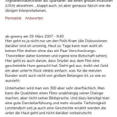
Afghaner/Iraker/Iraner als Spartaner, die einen großen Invasoren
(USA) abwehren.....klappt auch, ist aber genauso falsch wie die
übrigen Interpretationen.
Permalink
Antworten
ak-greeny am 29. März 2007 - 9:40
Hier geht es ja nicht nur um den Polit-Kram (die Diskussionen
darüber sind eh unsinnig. Heut zu Tage kann man wohl eh
keinen Film drehen ohne das ein Paar Verschwörungs-
Theoretiker daher kommen und irgend eine Botschaft sehen).
Hier geht es auch darum, dass Snyder aus dem Film eine
geschminkte Hure gemacht hat. Sieht geil aus, treibt viel Geld
ein aber unter'm Rock stinkts einfach, was für die meisten
Kunden wohl auch nicht von großem Belangen ist, so wie es
aussieht.
Unterhalten wird man von 300 aber sehr oberflächlich. Man
kann die Qualitäten eines Films unabhängig seiner Dialoge
machen, aber nicht seiner Bildsprache. Und dazu benötigt man
eine gute Darstellerführung und mehr visuelle Tiefsinnigkeit.
Letztendlich soll ja auch eine Geschichte erzählt werden die
unter die Haut geht und nicht darüber vorbeirutscht.