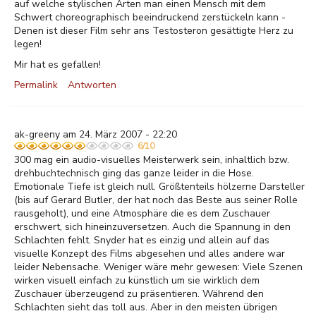
auf welche stylischen Arten man einen Mensch mit dem
Schwert choreographisch beeindruckend zerstückeln kann -
Denen ist dieser Film sehr ans Testosteron gesättigte Herz zu
legen!
Mir hat es gefallen!
Permalink
Antworten
ak-greeny am 24. März 2007 - 22:20
6/10
300 mag ein audio-visuelles Meisterwerk sein, inhaltlich bzw.
drehbuchtechnisch ging das ganze leider in die Hose.
Emotionale Tiefe ist gleich null. Größtenteils hölzerne Darsteller
(bis auf Gerard Butler, der hat noch das Beste aus seiner Rolle
rausgeholt), und eine Atmosphäre die es dem Zuschauer
erschwert, sich hineinzuversetzen. Auch die Spannung in den
Schlachten fehlt. Snyder hat es einzig und allein auf das
visuelle Konzept des Films abgesehen und alles andere war
leider Nebensache. Weniger wäre mehr gewesen: Viele Szenen
wirken visuell einfach zu künstlich um sie wirklich dem
Zuschauer überzeugend zu präsentieren. Während den
Schlachten sieht das toll aus. Aber in den meisten übrigen