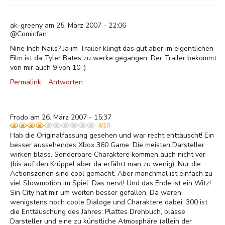
ak-greeny am 25. März 2007 - 22:06
@Comicfan:
Nine Inch Nails? Ja im Trailer klingt das gut aber im eigentlichen
Film ist da Tyler Bates zu werke gegangen. Der Trailer bekommt
von mir auch 9 von 10 :)
Permalink
Antworten
Frodo am 26. März 2007 - 15:37
4/10
Hab die Originalfassung gesehen und war recht enttäuscht! Ein
besser aussehendes Xbox 360 Game. Die meisten Darsteller
wirken blass. Sonderbare Charaktere kommen auch nicht vor
(bis auf den Krüppel aber da erfährt man zu wenig). Nur die
Actionszenen sind cool gemacht. Aber manchmal ist einfach zu
viel Slowmotion im Spiel. Das nervt! Und das Ende ist ein Witz!
Sin City hat mir um weiten besser gefallen. Da waren
wenigstens noch coole Dialoge und Charaktere dabei. 300 ist
die Enttäuschung des Jahres: Plattes Drehbuch, blasse
Darsteller und eine zu künstliche Atmosphäre (allein der