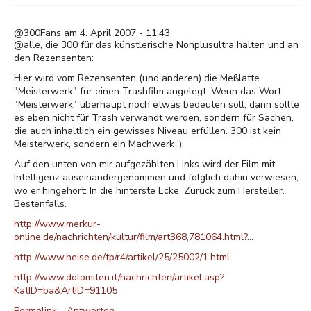
@300Fans am 4. April 2007 - 11:43
@alle, die 300 für das künstlerische Nonplusultra halten und an
den Rezensenten:
Hier wird vom Rezensenten (und anderen) die Meßlatte
"Meisterwerk" für einen Trashfilm angelegt. Wenn das Wort
"Meisterwerk" überhaupt noch etwas bedeuten soll, dann sollte
es eben nicht für Trash verwandt werden, sondern für Sachen,
die auch inhaltlich ein gewisses Niveau erfüllen. 300 ist kein
Meisterwerk, sondern ein Machwerk ;).
Auf den unten von mir aufgezählten Links wird der Film mit
Intelligenz auseinandergenommen und folglich dahin verwiesen,
wo er hingehört: In die hinterste Ecke. Zurück zum Hersteller.
Bestenfalls.
http://www.merkur-
online.de/nachrichten/kultur/film/art368,781064.html?…
http://www.heise.de/tp/r4/artikel/25/25002/1.html
http://www.dolomiten.it/nachrichten/artikel.asp?
KatID=ba&ArtID=91105
Permalink
Antworten