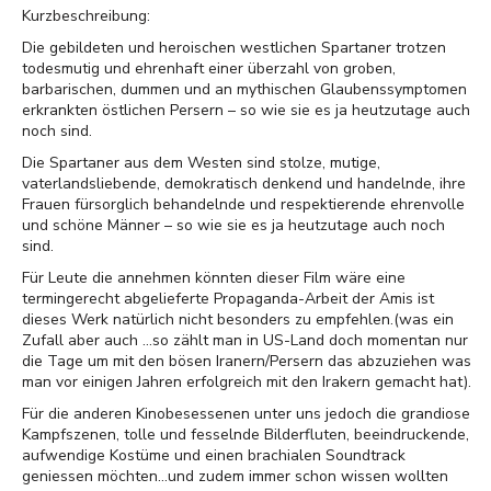
Kurzbeschreibung:
Die gebildeten und heroischen westlichen Spartaner trotzen
todesmutig und ehrenhaft einer überzahl von groben,
barbarischen, dummen und an mythischen Glaubenssymptomen
erkrankten östlichen Persern – so wie sie es ja heutzutage auch
noch sind.
Die Spartaner aus dem Westen sind stolze, mutige,
vaterlandsliebende, demokratisch denkend und handelnde, ihre
Frauen fürsorglich behandelnde und respektierende ehrenvolle
und schöne Männer – so wie sie es ja heutzutage auch noch
sind.
Für Leute die annehmen könnten dieser Film wäre eine
termingerecht abgelieferte Propaganda-Arbeit der Amis ist
dieses Werk natürlich nicht besonders zu empfehlen.(was ein
Zufall aber auch ...so zählt man in US-Land doch momentan nur
die Tage um mit den bösen Iranern/Persern das abzuziehen was
man vor einigen Jahren erfolgreich mit den Irakern gemacht hat).
Für die anderen Kinobesessenen unter uns jedoch die grandiose
Kampfszenen, tolle und fesselnde Bilderfluten, beeindruckende,
aufwendige Kostüme und einen brachialen Soundtrack
geniessen möchten...und zudem immer schon wissen wollten