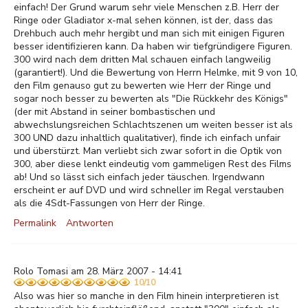
einfach! Der Grund warum sehr viele Menschen z.B. Herr der
Ringe oder Gladiator x-mal sehen können, ist der, dass das
Drehbuch auch mehr hergibt und man sich mit einigen Figuren
besser identifizieren kann. Da haben wir tiefgründigere Figuren.
300 wird nach dem dritten Mal schauen einfach langweilig
(garantiert!). Und die Bewertung von Herrn Helmke, mit 9 von 10,
den Film genauso gut zu bewerten wie Herr der Ringe und
sogar noch besser zu bewerten als "Die Rückkehr des Königs"
(der mit Abstand in seiner bombastischen und
abwechslungsreichen Schlachtszenen um weiten besser ist als
300 UND dazu inhaltlich qualitativer), finde ich einfach unfair
und überstürzt. Man verliebt sich zwar sofort in die Optik von
300, aber diese lenkt eindeutig vom gammeligen Rest des Films
ab! Und so lässt sich einfach jeder täuschen. Irgendwann
erscheint er auf DVD und wird schneller im Regal verstauben
als die 4Sdt-Fassungen von Herr der Ringe.
Permalink
Antworten
Rolo Tomasi am 28. März 2007 - 14:41
10/10
Also was hier so manche in den Film hinein interpretieren ist