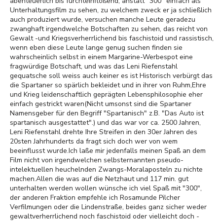
abenteuerlich bis furchteinflößend, anstatt "300" einfach als
Unterhaltungsfilm zu sehen, zu welchem zweck er ja schließlich
auch produziert wurde, versuchen manche Leute geradezu
zwanghaft irgendwelche Botschaften zu sehen, das reicht von
Gewalt -und Kriegsverherrlichend bis faschistoid und rassistisch,
wenn eben diese Leute lange genug suchen finden sie
wahrscheinlich selbst in einem Margarine-Werbespot eine
fragwürdige Botschaft, und was das Leni Riefenstahl
gequatsche soll weiss auch keiner es ist Historisch verbürgt das
die Spartaner so spärlich bekleidet und in ihrer von Ruhm,Ehre
und Krieg leidenschaftlich geprägten Lebensphilosophie eher
einfach gestrickt waren(Nicht umsonst sind die Spartaner
Namensgeber für den Begriff "Spartanisch" z.B. "Das Auto ist
spartanisch ausgestattet".) und das war vor ca. 2500 Jahren,
Leni Riefenstahl drehte Ihre Streifen in den 30er Jahren des
20sten Jahrhunderts da fragt sich doch wer von wem
beeinflusst wurde.Ich laße mir jedenfalls meinen Spaß an dem
Film nicht von irgendwelchen selbsternannten pseudo-
intelektuellen heuchelnden Zwangs-Moralaposteln zu nichte
machen.Allen die was auf die Netzhaut und 117 min. gut
unterhalten werden wollen wünsche ich viel Spaß mit "300",
der anderen Fraktion empfehle ich Rosamunde Pilcher
Verfilmungen oder die Lindenstraße, beides ganz sicher weder
gewaltverherrlichend noch faschistoid oder vielleicht doch -