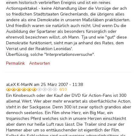
einem historisch verbrieften Ereignis und ist ein reines
Actionspektakel - keine Abhandlung über die Vorzüge der ach
so friedlichen Stadtstaaten Griechenlands, die übrigens alles
andere als eine Demokratie in unseren Maßstäben praktizierten.
Und friedlich waren sie natürlich auch nicht. Und wenn Du die
Ausbildung der Spartaner als besonders fürsorglich oder
ehrenvoll bezeichnen willst...oh Mann. Tja und wie "gut" diese
Demokratie funktioniert, sieht man ja anhand des Rates, dem
Verrat und der Reaktion Leonidas'.
Überflüssig, solche "Interpretationsversuche".
Permalink
Antworten
aLeX K-ManN am 25. März 2007 - 11:38
6/10
Ein Kinobesuch oder der Kauf der DVD für Action-Fans ist 300
allemal Wert. Wer aber mehr erwartet als oberflächliche Action,
steht in der Sackgasse. Denn 300 ist zwar optisch grandios aber
dennoch seelenlos. Ein Film ohne Herz, ein Big Mac, ein
trojanisches Pferd welches sich in unsere Herzen einschleicht
aber dann nur heiße Luft raus lässt. Die Trailer sind zwar der
Hammer aber um so enttäuschender ist eigentlich der Film.
Selbst die Schlachten sind weit weniger adrenalinhaltiger als