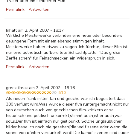
Trailer aber ein schlechter Film.
Permalink
Antworten
Inhalt am 2. April 2007 - 18:17
Wirkliche Meisterwerke verbinden eine neue oder besonders
gelungene Form mit einem ebenso stimmigen Inhalt.
Meisterwerke haben etwas zu sagen. Ich fürchte, dieser Film ist
nur eine ästhetisch aufbereitete Schlachtplatte. "Das große
Zerfleischen" für Feinschmecker, ein Widerspruch in sich.
Permalink
Antworten
greek freak am 2. April 2007 - 19:16
9/10
Als riesen frank miller-fan und grieche war ich begeistert dass
300 verfilmt wird.Was wurde dieser film runtergemacht nicht nur
von deutschen auch von griechischen film-kritikern er sei
historisch und politisch unkorrekt,stimmt auch,ist er auch,was
solls.Der film ist einfach nur geil punkt. Solche unglaublichen
bilder habe ich noch nie gesehen[die wolf szene oder wenn die
sonne von pfeilen verdunkelt wird].Die kampf-szenen sind super