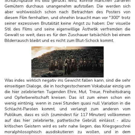
Schlachtplatte ins Bild gerückt wird, könnte manchen zarteren
Gemütern durchaus unangenehm aufstoßen. Die werden sich
aber wohlweislich schon nach Betrachten des Posters von
diesem Film fernhalten, und ohnehin braucht man vor "300" trotz
seiner exzessiven Brutalität keine Angst zu haben: Der visuelle
Stil des Films und seine eigenwillige Ästhetik verfremden die
Gewalt so weit, dass es für den Zuschauer tatsächlich bei einem
Bilderrausch bleibt und es nicht zum Blut-Schock kommt.
Was indes wirklich negativ ins Gewicht fallen kann, sind die sehr
einseitigen Dialoge, die in hochgestochenem Vokabular einzig um
die hier zelebrierten Tugenden Ehre, Mut, Treue, Freiheitsdrang
und Opferbereitschaft kreisen. Das ist zum einen schon ein
wenig eintönig, wenn in zwei Stunden quasi null Variation in die
Schlacht-Parolen kommt, und verlangt zum anderen vom
Publikum, dass es sich (zumindest für 117 Minuten) vollkommen
auf das hier zelebrierte, pathetische Gebrüll einlässt - allzu
kritischen Geistern wird es sehr nahe liegen, das Kriegsgeschrei
moralphilosophisch ausdiskutieren zu wollen, und in dem