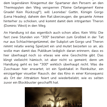
dem legendären Kriegermut der Spartaner den Persern an den
Thermopylen den Weg versperren ("Keine Gefangenen! Keine
Gnade! Kein Rückzug!"), will Leonidas' Gattin, Königin Gorgo
(Lena Headey), daheim den Rat überzeugen, die gesamte Armee
hinterher zu schicken, und kommt damit dem intriganten Theron
(Dominic West) in den Weg.
An Handlung ist das eigentlich auch schon alles. Kein Witz: Die
fast zwei Stunden von "300" bestehen zum Großteil in der Tat
nur aus Schlachtengetümmel, der Subplot um Gorgo und Theron
nimmt relativ wenig Spielzeit ein und mutet beizeiten so an, als
wolle man damit das Publikum lediglich daran erinnern, dass es
hier überhaupt noch so etwas wie eine Geschichte gibt. Das
klingt vielleicht hämisch, ist aber nicht so gemeint, denn um
Handlung geht es bei "300" wirklich überhaupt nicht. Was die
Zuschauer hier erwartet, ist ein Spektakel in Reinkultur, ein
einzigartiger visueller Rausch, der das Kino in einer Konsequenz
als Ort der Attraktion feiert und wiederbelebt, wie es selten
zuvor ein Blockbuster geschafft hat.