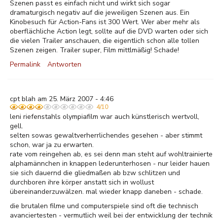
Szenen passt es einfach nicht und wirkt sich sogar
dramaturgisch negativ auf die jeweiligen Szenen aus. Ein
Kinobesuch für Action-Fans ist 300 Wert. Wer aber mehr als
oberflächliche Action legt, sollte auf die DVD warten oder sich
die vielen Trailer anschauen, die eigentlich schon alle tollen
Szenen zeigen. Trailer super, Film mittlmäßig! Schade!
Permalink
Antworten
cpt blah am 25. März 2007 - 4:46
4/10
leni riefenstahls olympiafilm war auch künstlerisch wertvoll,
gell.
selten sowas gewaltverherrlichendes gesehen - aber stimmt
schon, war ja zu erwarten.
rate vom reingehen ab, es sei denn man steht auf wohltrainierte
alphamännchen in knappen lederunterhosen - nur leider hauen
sie sich dauernd die gliedmaßen ab bzw schlitzen und
durchboren ihre körper anstatt sich in wollust
übereinanderzuwälzen. mal wieder knapp daneben - schade.
die brutalen filme und computerspiele sind oft die technisch
avanciertesten - vermutlich weil bei der entwicklung der technik