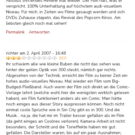
Absolut treffendes Review mal wieder. Der Film hält, was er
verspricht. 100% Unterhaltung auf höchstem audi-visuellem
Niveau. Für mich, in Zeiten wo Filme gesaugt werden und sich
DVDs Zuhause stapeln, das Revival des Popcorn-Kinos. Am
liebsten gleich noch mal sehen!
Permalink
Antworten
richter am 2. April 2007 - 16:48
3/10
Ihr schwärm alle wie kleine Buben die nicht das sehen was
hinter der geilen Optik von 300 steckt, nämlich gar nichts.
Abgesehen von der Technik, erreicht der Film zu keiner Zeit ein
hohes audio-visuelles Niveau. Mal wieder ein Film vom Big-
Budged-Fließband. Auch wenn der Film sich direkt an die Comic-
Vorlage lehnt (welche wohl hier die wenigsten wirklich gelesen
haben), ein Film funktioniert anders als ein Comic. Man hätte
noch einiges aus dieser Story auspressen können. Noch nicht
einmal coole Sprüche wie in Sin City gibt es in 300. Und die
Musik... na ja, die hat mir im Trailer besser gefallen als im Film
(da geht einiges an Coolnes verloren). Kamera-Arbeit ist nicht
besonders, der Schnitt und die Toneffekte haben mir gut
gefallen. Die Darsteller waren, bis auf ein paar Ausnahmen,