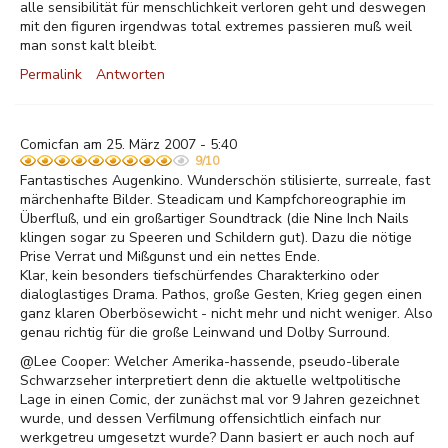
alle sensibilität für menschlichkeit verloren geht und deswegen
mit den figuren irgendwas total extremes passieren muß weil
man sonst kalt bleibt.
Permalink
Antworten
Comicfan am 25. März 2007 - 5:40
9/10
Fantastisches Augenkino. Wunderschön stilisierte, surreale, fast
märchenhafte Bilder. Steadicam und Kampfchoreographie im
Überfluß, und ein großartiger Soundtrack (die Nine Inch Nails
klingen sogar zu Speeren und Schildern gut). Dazu die nötige
Prise Verrat und Mißgunst und ein nettes Ende.
Klar, kein besonders tiefschürfendes Charakterkino oder
dialoglastiges Drama. Pathos, große Gesten, Krieg gegen einen
ganz klaren Oberbösewicht - nicht mehr und nicht weniger. Also
genau richtig für die große Leinwand und Dolby Surround.
@Lee Cooper: Welcher Amerika-hassende, pseudo-liberale
Schwarzseher interpretiert denn die aktuelle weltpolitische
Lage in einen Comic, der zunächst mal vor 9 Jahren gezeichnet
wurde, und dessen Verfilmung offensichtlich einfach nur
werkgetreu umgesetzt wurde? Dann basiert er auch noch auf