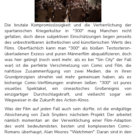
Die brutale Kompromisslosigkeit und die Verherrlichung der
spartanischen Kriegerkultur in "300" mag Manchen nicht
gefallen, doch diese subjektiven Einschätzungen liegen jenseits
des unbestreitbaren ästhetischen und künstlerischen Werts des
Films. Oberflächlich kann man "300" als bloßen Testosteron-
überladenen Exzess und puren Männerfilm abqualifizieren, doch
was hier gelingt (noch weit mehr, als es bei "Sin City" der Fall
war) ist die perfekte Verschmelzung von Comic und Film, die
nahtlose Zusammenfügung von zwei Medien, die in ihren
Grundprinzipien ohnehin viel mehr gemeinsam haben, als es
bisherige Comic-Verfilmungen erahnen ließen. "300" ist pures
visuelles Spektakel, ein cineastisches Großereignis von
einzigartiger Durchschlagskraft, und vielleicht sogar ein
Wegweiser in die Zukunft des Action-Kinos.
Was der Film auf jeden Fall auch sein dürfte, ist die endgültige
Absicherung von Zack Snyders nächstem Projekt: Der arbeitet
nämlich momentan an der Verwirklichung einer Film-Adaption
des wohl bedeutendsten, besten und komplexesten Comic-
Romans überhaupt, Alan Moores "Watchmen". Daran sind in den