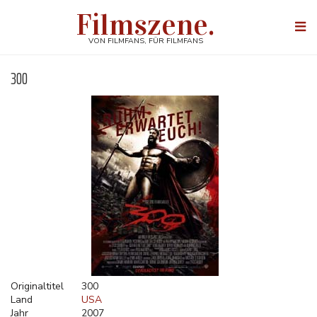
Direkt
Filmszene.
zum
Togg
Inhalt
navi
VON FILMFANS, FÜR FILMFANS
300
Originaltitel
300
Land
USA
Jahr
2007