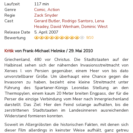
Laufzeit
117 min
Genre
Comic
Action
Regie
Zack Snyder
Cast
Gerard Butler
Rodrigo Santoro
Lena
Headey
David Wenham
Dominic West
Release Date
5. April 2007
Bewertung
9/10
Kritik
von Frank-Michael Helmke / 29. Mai 2010
Griechenland, 480 vor Christus. Die Stadtstaaten auf der
Halbinsel sehen sich der nähernden Invasionsstreitmacht von
Xerxes I. von Persien gegenüber, einem Heer von bis dato
unvorstellbarer Größe. Um überhaupt eine Chance gegen die
Invasoren zu haben, bezieht eine kleine Streitmacht unter
Führung des Spartaner-Königs Leonidas Stellung an den
Thermopylen, einem kaum 20 Meter breiten Engpass, der für die
Perser die einzige Verbindung vom Meer nach Innergriechenland
darstellt. Das Ziel: Hier den Feind solange aufhalten, bis die
zerstrittenen Stadtstaaten im Landesinneren ausreichenden
Widerstand formieren konnten.
Soweit im Allergröbsten die historischen Fakten, mit denen sich
dieser Film allerdings in keinster Weise aufhält, ganz getreu