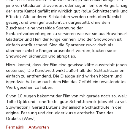
jene von Gladiator, Braveheart oder sogar Herr der Ringe. Einzig
der erste Kampf gefällt mir wirklich gut (tolle Schnitttechnik und
Effekte). Alle anderen Schlachten werden recht oberflächlich
gezeigt und weniger ausführlich dargestellt, ohne dem
Zuschauer eine vorzeitige Spannung der
Schlachtvorbereitungen zu servieren wie wir sie aus Braveheart,
Gladiator und Herr der Ringe kennen. Und der Showdown ist
einfach enttäuschend. Sind die Spartaner zuvor doch als
übermenschliche Krieger präsentiert worden, kacken sie im
Showdown lächerlich und abrupt ab.
Hinzu kommt, dass der Film eine gewisse kälte ausstrahlt (eben
seelenlos). Die Kunstwelt wirkt außerhalb der Schlachtszenen
einfach zu entfremdend. Die Dialoge sind wirken hölzern und
irgendwie hat man nach dem Film das Gefühl ein unvollendetes
Werk gesehen zu haben.
6 von 10 Augen bekommt der Film von mir gerade noch so, weil:
Tolle Optik und Toneffekte, gute Schnitttechnik (obwohl zu viel
Slowmotion), Gerard Butler's dynamische Schlachtrufe in der
original Fassung und der leider kurze erotische Tanz des
Orakels (Wow!).
Permalink
Antworten