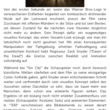
Von der ersten Sekunde an, wenn das Warner Bros-Logo in
verwaschenen Erdfarben begleitet von bombastisch dröhnender
Musik auf der Leinwand erscheint, presst der Film seine
Zuschauer mit offenen Mündern in die Sitze und tut sein Bestes,
um diesen Zustand für die nächsten zwei Stunden möglichst
nicht mehr zu ändern. Sein Rezept dafür: ein wagemutiges
visuelles Konzept, das einen Gesamt-Look erzeugt, wie man ihn
tatsächlich noch nicht gesehen hat. Mit einer konsequenten
Manipulation der Farbgebung, erhöhter Farbsättigung und
unwirklichem Kontrast hebt Regisseur Zack Snyder ("Dawn of
the Dead") die Grenze zwischen Realität und Animation
vollständig auf.
Während bei "Sin City" die Schauspieler noch durch bewusst
künstliche Welten stiefelten und dem Film so seine einzigartige
Comic-Ästhetik gaben, geht Snyder einen entscheidenden Schritt
weiter und verfremdet durch sein visuelles Konzept selbst das
Aussehen seiner Darsteller so sehr, dass sie kaum mehr wie
Menschen, denn schon wie animierte Figuren wirken. Das
Ergebnis ist ein bislang noch nicht erlebter Zusammenfluss von
reellen (Schauspieler, Kostüme, Sets) und animierten Elementen.
In "300" verschmelzen alle Bildelemente zu einem derart
harmonischen Ganzen, dass die Grenzen nicht mehr