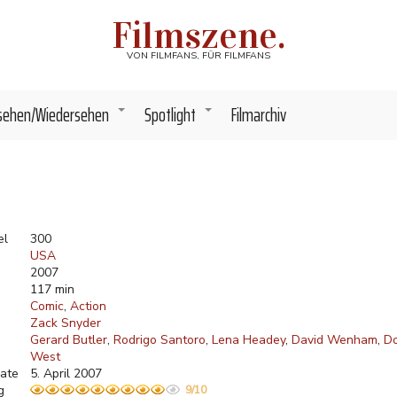
Filmszene.
VON FILMFANS, FÜR FILMFANS
sehen/Wiedersehen
Spotlight
Filmarchiv
+
+
el
300
USA
2007
117 min
Comic
Action
Zack Snyder
Gerard Butler
Rodrigo Santoro
Lena Headey
David Wenham
Do
West
ate
5. April 2007
g
9/10