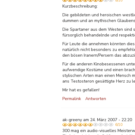
8/10
Kurzbeschreibung:
Die gebildeten und heroischen westli
dummen und an mythischen Glaubenssy
Die Spartaner aus dem Westen sind s
fürsorglich behandelnde und respekti
Für Leute die annehmen könnten diese
natürlich nicht besonders zu empfehl
den bösen Iranern/Persern das abzuzi
Für die anderen Kinobesessenen unter
aufwendige Kostüme und einen brach
stylischen Arten man einen Mensch m
ans Testosteron gesättigte Herz zu l
Mir hat es gefallen!
Permalink
Antworten
ak-greeny am 24. März 2007 - 22:20
6/10
300 mag ein audio-visuelles Meisterwe