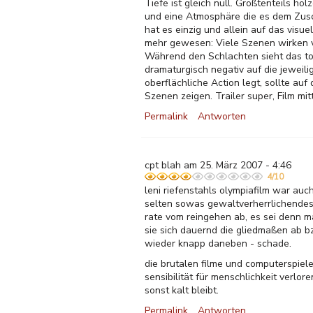
Tiefe ist gleich null. Größtenteils hö
und eine Atmosphäre die es dem Zusc
hat es einzig und allein auf das vis
mehr gewesen: Viele Szenen wirken vi
Während den Schlachten sieht das tol
dramaturgisch negativ auf die jeweil
oberflächliche Action legt, sollte auf
Szenen zeigen. Trailer super, Film mi
Permalink
Antworten
cpt blah am 25. März 2007 - 4:46
4/10
leni riefenstahls olympiafilm war auch
selten sowas gewaltverherrlichendes
rate vom reingehen ab, es sei denn m
sie sich dauernd die gliedmaßen ab b
wieder knapp daneben - schade.
die brutalen filme und computerspiele
sensibilität für menschlichkeit verl
sonst kalt bleibt.
Permalink
Antworten