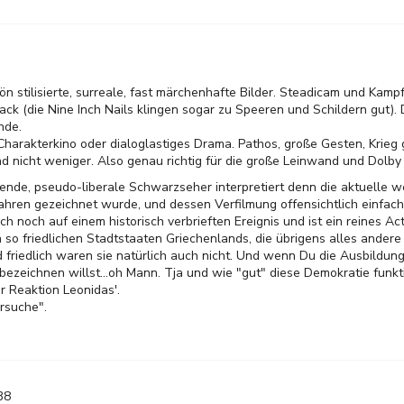
 stilisierte, surreale, fast märchenhafte Bilder. Steadicam und Kamp
ack (die Nine Inch Nails klingen sogar zu Speeren und Schildern gut). 
nde.
 Charakterkino oder dialoglastiges Drama. Pathos, große Gesten, Krieg
d nicht weniger. Also genau richtig für die große Leinwand und Dolby
e, pseudo-liberale Schwarzseher interpretiert denn die aktuelle wel
Jahren gezeichnet wurde, und dessen Verfilmung offensichtlich einfac
 noch auf einem historisch verbrieften Ereignis und ist ein reines Ac
so friedlichen Stadtstaaten Griechenlands, die übrigens alles andere 
 friedlich waren sie natürlich auch nicht. Und wenn Du die Ausbildung
bezeichnen willst...oh Mann. Tja und wie "gut" diese Demokratie funkti
 Reaktion Leonidas'.
ersuche".
38