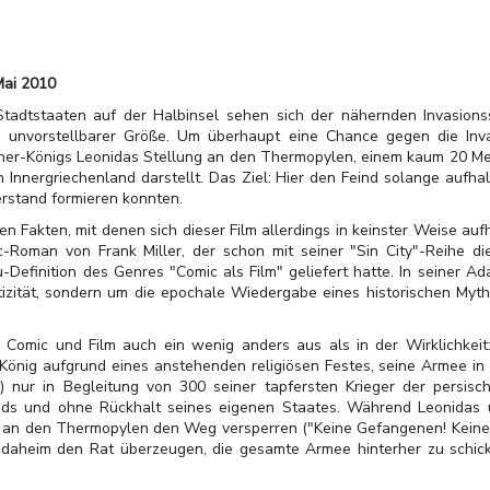
Mai 2010
Stadtstaaten auf der Halbinsel sehen sich der nähernden Invasions
 unvorstellbarer Größe. Um überhaupt eine Chance gegen die Inva
ner-Königs Leonidas Stellung an den Thermopylen, einem kaum 20 Mete
Innergriechenland darstellt. Das Ziel: Hier den Feind solange aufhalt
rstand formieren konnten.
en Fakten, mit denen sich dieser Film allerdings in keinster Weise auf
-Roman von Frank Miller, der schon mit seiner "Sin City"-Reihe d
Definition des Genres "Comic als Film" geliefert hatte. In seiner A
ntizität, sondern um die epochale Wiedergabe eines historischen Myth
n Comic und Film auch ein wenig anders aus als in der Wirklichkeit
König aufgrund eines anstehenden religiösen Festes, seine Armee in 
) nur in Begleitung von 300 seiner tapfersten Krieger der persis
nds und ohne Rückhalt seines eigenen Staates. Während Leonidas 
 an den Thermopylen den Weg versperren ("Keine Gefangenen! Keine G
, daheim den Rat überzeugen, die gesamte Armee hinterher zu schic