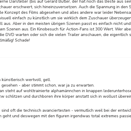
lzerne Darsteller (bis auf Gerard Butler, der hat noch das Beste aus sei
hauer erschwert, sich hineinzuversetzen. Auch die Spannung in den S
uelle Konzept des Films abgesehen und alles andere war leider Neben
suell einfach zu künstlich um sie wirklich dem Zuschauer überzeugen
l aus. Aber in den meisten übrigen Szenen passt es einfach nicht und 
igen Szenen aus. Ein Kinobesuch für Action-Fans ist 300 Wert. Wer abe
 die DVD warten oder sich die vielen Trailer anschauen, die eigentlich 
ttlmäßig! Schade!
 künstlerisch wertvoll, gell.
 gesehen - aber stimmt schon, war ja zu erwarten.
an steht auf wohltrainierte alphamännchen in knappen lederunterhose
zw schlitzen und durchboren ihre körper anstatt sich in wollust über
 sind oft die technisch avanciertesten - vermutlich weil bei der entwic
oren geht und deswegen mit den figuren irgendwas total extremes pass