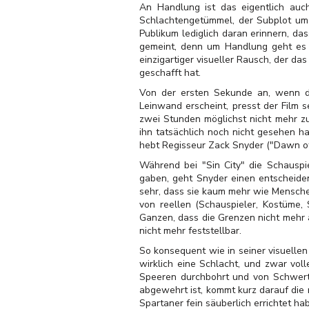
An Handlung ist das eigentlich auc
Schlachtengetümmel, der Subplot um 
Publikum lediglich daran erinnern, das
gemeint, denn um Handlung geht es be
einzigartiger visueller Rausch, der da
geschafft hat.
Von der ersten Sekunde an, wenn d
Leinwand erscheint, presst der Film 
zwei Stunden möglichst nicht mehr z
ihn tatsächlich noch nicht gesehen h
hebt Regisseur Zack Snyder ("Dawn of
Während bei "Sin City" die Schauspi
gaben, geht Snyder einen entscheiden
sehr, dass sie kaum mehr wie Menschen
von reellen (Schauspieler, Kostüme,
Ganzen, dass die Grenzen nicht mehr 
nicht mehr feststellbar.
So konsequent wie in seiner visuellen 
wirklich eine Schlacht, und zwar vo
Speeren durchbohrt und von Schwerte
abgewehrt ist, kommt kurz darauf die
Spartaner fein säuberlich errichtet ha