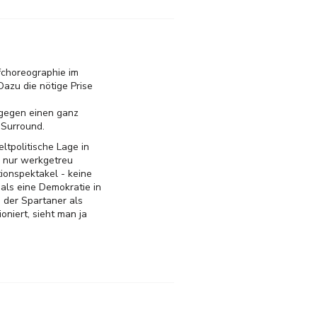
fchoreographie im
Dazu die nötige Prise
 gegen einen ganz
 Surround.
tpolitische Lage in
h nur werkgetreu
tionspektakel - keine
als eine Demokratie in
 der Spartaner als
oniert, sieht man ja