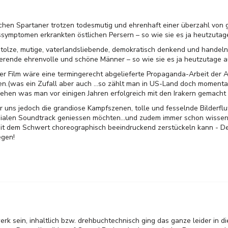
chen Spartaner trotzen todesmutig und ehrenhaft einer überzahl von 
mptomen erkrankten östlichen Persern – so wie sie es ja heutzutage
tolze, mutige, vaterlandsliebende, demokratisch denkend und handeln
erende ehrenvolle und schöne Männer – so wie sie es ja heutzutage a
r Film wäre eine termingerecht abgelieferte Propaganda-Arbeit der A
en.(was ein Zufall aber auch ...so zählt man in US-Land doch momenta
ehen was man vor einigen Jahren erfolgreich mit den Irakern gemacht 
 uns jedoch die grandiose Kampfszenen, tolle und fesselnde Bilderflu
ialen Soundtrack geniessen möchten...und zudem immer schon wissen
it dem Schwert choreographisch beeindruckend zerstückeln kann - Den
egen!
rk sein, inhaltlich bzw. drehbuchtechnisch ging das ganze leider in d