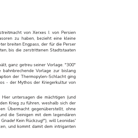
streitmacht von Xerxes I. von Persien
soren zu haben, bezieht eine kleine
r breiten Engpass, der für die Perser
en, bis die zerstrittenen Stadtstaaten
hält, ganz getreu seiner Vorlage. "300"
ie bahnbrechende Vorlage zur bislang
daption der Thermopylen-Schlacht ging
os - der Mythos der Kriegerkultur von
: Hier untersagen die mächtigen (und
den Krieg zu führen, weshalb sich der
chen Übermacht gegenüberstellt, ohne
und die Seinigen mit dem legendären
nade! Kein Rückzug!"), will Leonidas'
ken, und kommt damit dem intriganten