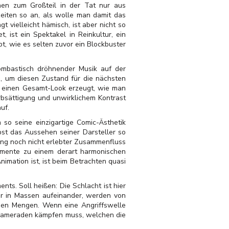
hen zum Großteil in der Tat nur aus
eiten so an, als wolle man damit das
t vielleicht hämisch, ist aber nicht so
 ist ein Spektakel in Reinkultur, ein
bt, wie es selten zuvor ein Blockbuster
mbastisch dröhnender Musik auf der
s, um diesen Zustand für die nächsten
s einen Gesamt-Look erzeugt, wie man
rbsättigung und unwirklichem Kontrast
uf.
so seine einzigartige Comic-Ästhetik
bst das Aussehen seiner Darsteller so
lang noch nicht erlebter Zusammenfluss
lemente zu einem derart harmonischen
mation ist, ist beim Betrachten quasi
nts. Soll heißen: Die Schlacht ist hier
er in Massen aufeinander, werden von
auen Mengen. Wenn eine Angriffswelle
r Kameraden kämpfen muss, welchen die