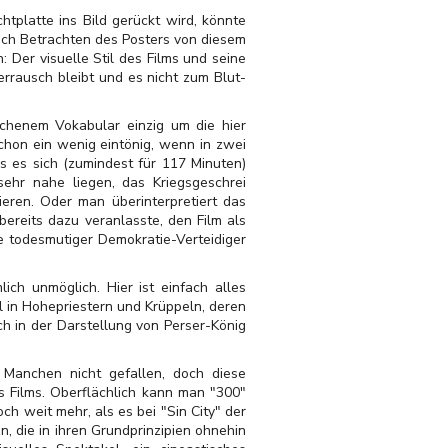
htplatte ins Bild gerückt wird, könnte
ch Betrachten des Posters von diesem
 Der visuelle Stil des Films und seine
errausch bleibt und es nicht zum Blut-
tochenem Vokabular einzig um die hier
schon ein wenig eintönig, wenn in zwei
s es sich (zumindest für 117 Minuten)
 sehr nahe liegen, das Kriegsgeschrei
eren. Oder man überinterpretiert das
ereits dazu veranlasste, den Film als
e todesmutiger Demokratie-Verteidiger
ch unmöglich. Hier ist einfach alles
l in Hohepriestern und Krüppeln, deren
ch in der Darstellung von Perser-König
g Manchen nicht gefallen, doch diese
s Films. Oberflächlich kann man "300"
h weit mehr, als es bei "Sin City" der
, die in ihren Grundprinzipien ohnehin