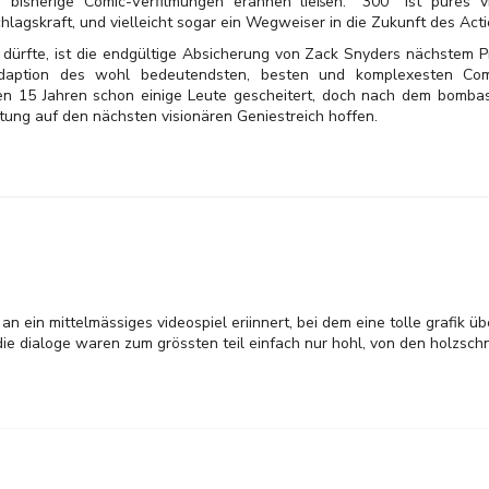
bisherige Comic-Verfilmungen erahnen ließen. "300" ist pures vis
hlagskraft, und vielleicht sogar ein Wegweiser in die Zukunft des Acti
n dürfte, ist die endgültige Absicherung von Zack Snyders nächstem P
-Adaption des wohl bedeutendsten, besten und komplexesten Co
en 15 Jahren schon einige Leute gescheitert, doch nach dem bomba
rtung auf den nächsten visionären Geniestreich hoffen.
an ein mittelmässiges videospiel eriinnert, bei dem eine tolle grafik ü
 die dialoge waren zum grössten teil einfach nur hohl, von den holzsch