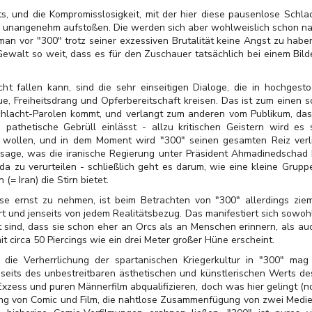
ts, und die Kompromisslosigkeit, mit der hier diese pausenlose Schlac
unangenehm aufstoßen. Die werden sich aber wohlweislich schon na
man vor "300" trotz seiner exzessiven Brutalität keine Angst zu haben:
Gewalt so weit, dass es für den Zuschauer tatsächlich bei einem Bild
ht fallen kann, sind die sehr einseitigen Dialoge, die in hochges
e, Freiheitsdrang und Opferbereitschaft kreisen. Das ist zum einen 
Schlacht-Parolen kommt, und verlangt zum anderen vom Publikum, das
 pathetische Gebrüll einlässt - allzu kritischen Geistern wird es
u wollen, und in dem Moment wird "300" seinen gesamten Reiz verli
ssage, was die iranische Regierung unter Präsident Ahmadinedschad b
da zu verurteilen - schließlich geht es darum, wie eine kleine Grupp
= Iran) die Stirn bietet.
e ernst zu nehmen, ist beim Betrachten von "300" allerdings ziemli
rrt und jenseits von jedem Realitätsbezug. Das manifestiert sich sowoh
 sind, dass sie schon eher an Orcs als an Menschen erinnern, als au
it circa 50 Piercings wie ein drei Meter großer Hüne erscheint.
 die Verherrlichung der spartanischen Kriegerkultur in "300" ma
nseits des unbestreitbaren ästhetischen und künstlerischen Werts de
zess und puren Männerfilm abqualifizieren, doch was hier gelingt (noc
ung von Comic und Film, die nahtlose Zusammenfügung von zwei Medien