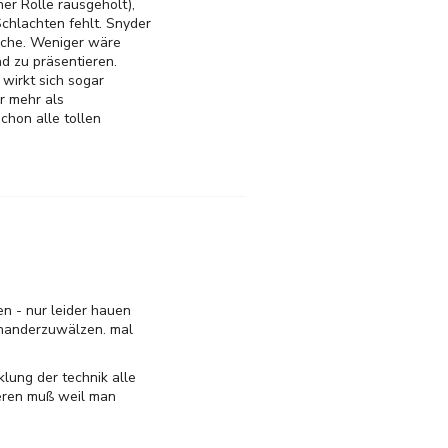
ner Rolle rausgeholt),
chlachten fehlt. Snyder
sache. Weniger wäre
d zu präsentieren.
wirkt sich sogar
r mehr als
schon alle tollen
n - nur leider hauen
einanderzuwälzen. mal
klung der technik alle
ieren muß weil man