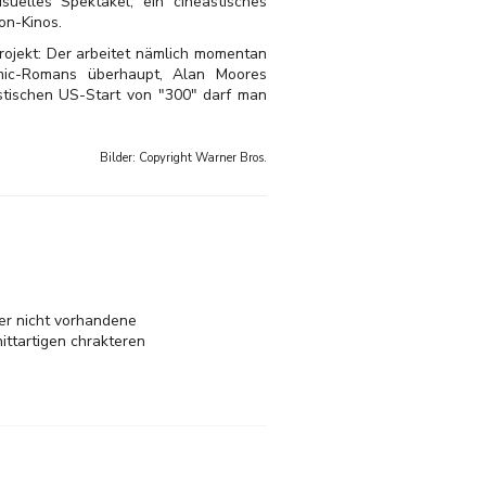
uelles Spektakel, ein cineastisches
on-Kinos.
rojekt: Der arbeitet nämlich momentan
mic-Romans überhaupt, Alan Moores
stischen US-Start von "300" darf man
Bilder: Copyright
Warner Bros.
ber nicht vorhandene
nittartigen chrakteren