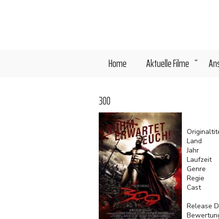
Direkt
zum
Inhalt
Home
Aktuelle Filme
An
+
300
Originaltit
Land
Jahr
Laufzeit
Genre
Regie
Cast
Release D
Bewertun