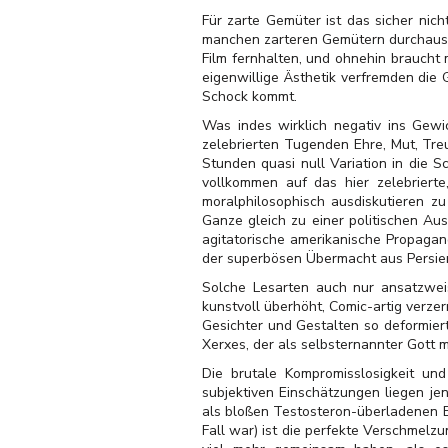
Für zarte Gemüter ist das sicher nich
manchen zarteren Gemütern durchaus 
Film fernhalten, und ohnehin braucht 
eigenwillige Ästhetik verfremden die 
Schock kommt.
Was indes wirklich negativ ins Gewic
zelebrierten Tugenden Ehre, Mut, Treu
Stunden quasi null Variation in die 
vollkommen auf das hier zelebrierte,
moralphilosophisch ausdiskutieren z
Ganze gleich zu einer politischen Au
agitatorische amerikanische Propagan
der superbösen Übermacht aus Persien (
Solche Lesarten auch nur ansatzweis
kunstvoll überhöht, Comic-artig verze
Gesichter und Gestalten so deformiert
Xerxes, der als selbsternannter Gott m
Die brutale Kompromisslosigkeit und
subjektiven Einschätzungen liegen je
als bloßen Testosteron-überladenen Ex
Fall war) ist die perfekte Verschmelz