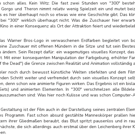
h schon alles. Kein Witz: Die fast zwei Stunden von "300" beste
Gorgo und Theron nimmt relativ wenig Spielzeit ein und mutet beiz
s es hier überhaupt noch so etwas wie eine Geschichte gibt. Das kling
i "300" wirklich überhaupt nicht. Was die Zuschauer hier erwartet,
s Kino in einer Konsequenz als Ort der Attraktion feiert und wiederbele
as Warner Bros-Logo in verwaschenen Erdfarben begleitet von bo
seine Zuschauer mit offenen Mündern in die Sitze und tut sein Beste
u ändern. Sein Rezept dafür: ein wagemutiges visuelles Konzept, da
at. Mit einer konsequenten Manipulation der Farbgebung, erhöhter Fa
 the Dead") die Grenze zwischen Realität und Animation vollständig a
eler noch durch bewusst künstliche Welten stiefelten und dem Film 
den Schritt weiter und verfremdet durch sein visuelles Konzept sel
, denn schon wie animierte Figuren wirken. Das Ergebnis ist ein bis
 Sets) und animierten Elementen. In "300" verschmelzen alle Bilde
auszumachen sind: Was hier noch Kulisse und was schon Computer-Ani
Gestaltung ist der Film auch in der Darstellung seines zentralen Eleme
lles Programm. Fast schon absurd gestählte Manneskörper prallen hi
rn ihrer Gliedmaßen beraubt, das Blut spritzt pausenlos und in r
 nächste, die sich allerdings auch erstmal über den Leichenberg ihre
ben.