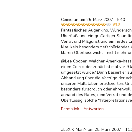
Comicfan am 25. März 2007 - 5:40
9/10
Fantastisches Augenkino. Wunderschön
Überfluß, und ein großartiger Soundtr
Verrat und Mißgunst und ein nettes E
Klar, kein besonders tiefschürfendes
klaren Oberbösewicht - nicht mehr un
@Lee Cooper: Welcher Amerika-hassend
einen Comic, der zunächst mal vor 9 
umgesetzt wurde? Dann basiert er auch
Abhandlung über die Vorzüge der ach 
unseren Maßstäben praktizierten. Und
besonders fürsorglich oder ehrenvoll 
anhand des Rates, dem Verrat und der
Überflüssig, solche "Interpretationsv
Permalink
Antworten
aLeX K-ManN am 25. März 2007 - 11: