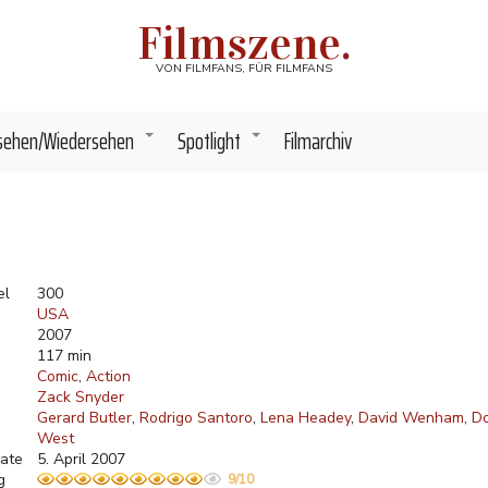
Filmszene.
VON FILMFANS, FÜR FILMFANS
sehen/Wiedersehen
Spotlight
Filmarchiv
+
+
el
300
USA
2007
117 min
Comic
Action
Zack Snyder
Gerard Butler
Rodrigo Santoro
Lena Headey
David Wenham
Do
West
ate
5. April 2007
g
9/10