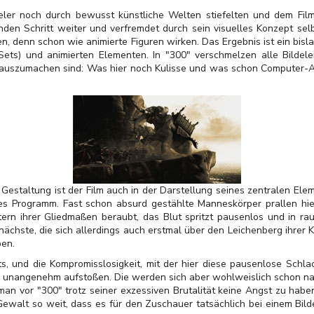
eler noch durch bewusst künstliche Welten stiefelten und dem Film 
den Schritt weiter und verfremdet durch sein visuelles Konzept sel
, denn schon wie animierte Figuren wirken. Das Ergebnis ist ein bis
 Sets) und animierten Elementen. In "300" verschmelzen alle Bilde
auszumachen sind: Was hier noch Kulisse und was schon Computer-Ani
Gestaltung ist der Film auch in der Darstellung seines zentralen Eleme
lles Programm. Fast schon absurd gestählte Manneskörper prallen hi
rn ihrer Gliedmaßen beraubt, das Blut spritzt pausenlos und in r
 nächste, die sich allerdings auch erstmal über den Leichenberg ihre
ben.
ts, und die Kompromisslosigkeit, mit der hier diese pausenlose Schlac
unangenehm aufstoßen. Die werden sich aber wohlweislich schon na
man vor "300" trotz seiner exzessiven Brutalität keine Angst zu haben:
Gewalt so weit, dass es für den Zuschauer tatsächlich bei einem Bild