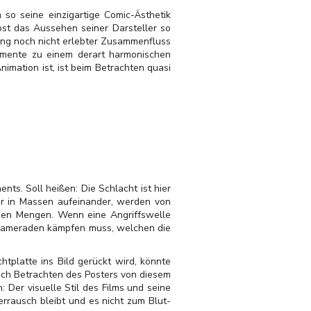
so seine einzigartige Comic-Ästhetik
bst das Aussehen seiner Darsteller so
lang noch nicht erlebter Zusammenfluss
lemente zu einem derart harmonischen
mation ist, ist beim Betrachten quasi
nts. Soll heißen: Die Schlacht ist hier
er in Massen aufeinander, werden von
auen Mengen. Wenn eine Angriffswelle
r Kameraden kämpfen muss, welchen die
htplatte ins Bild gerückt wird, könnte
ch Betrachten des Posters von diesem
 Der visuelle Stil des Films und seine
errausch bleibt und es nicht zum Blut-