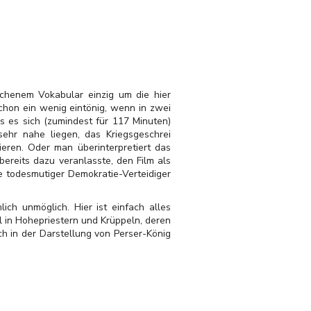
tochenem Vokabular einzig um die hier
schon ein wenig eintönig, wenn in zwei
s es sich (zumindest für 117 Minuten)
 sehr nahe liegen, das Kriegsgeschrei
eren. Oder man überinterpretiert das
ereits dazu veranlasste, den Film als
e todesmutiger Demokratie-Verteidiger
ch unmöglich. Hier ist einfach alles
l in Hohepriestern und Krüppeln, deren
ch in der Darstellung von Perser-König