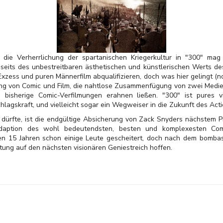
 die Verherrlichung der spartanischen Kriegerkultur in "300" ma
nseits des unbestreitbaren ästhetischen und künstlerischen Werts de
zess und puren Männerfilm abqualifizieren, doch was hier gelingt (noc
ung von Comic und Film, die nahtlose Zusammenfügung von zwei Medien
bisherige Comic-Verfilmungen erahnen ließen. "300" ist pures vis
hlagskraft, und vielleicht sogar ein Wegweiser in die Zukunft des Acti
n dürfte, ist die endgültige Absicherung von Zack Snyders nächstem P
-Adaption des wohl bedeutendsten, besten und komplexesten Co
en 15 Jahren schon einige Leute gescheitert, doch nach dem bomba
rtung auf den nächsten visionären Geniestreich hoffen.