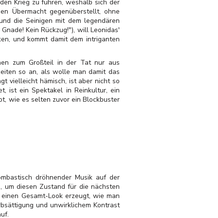
den Krieg zu führen, weshalb sich der
chen Übermacht gegenüberstellt, ohne
und die Seinigen mit dem legendären
nade! Kein Rückzug!"), will Leonidas'
ken, und kommt damit dem intriganten
hen zum Großteil in der Tat nur aus
eiten so an, als wolle man damit das
t vielleicht hämisch, ist aber nicht so
 ist ein Spektakel in Reinkultur, ein
bt, wie es selten zuvor ein Blockbuster
mbastisch dröhnender Musik auf der
s, um diesen Zustand für die nächsten
s einen Gesamt-Look erzeugt, wie man
rbsättigung und unwirklichem Kontrast
uf.