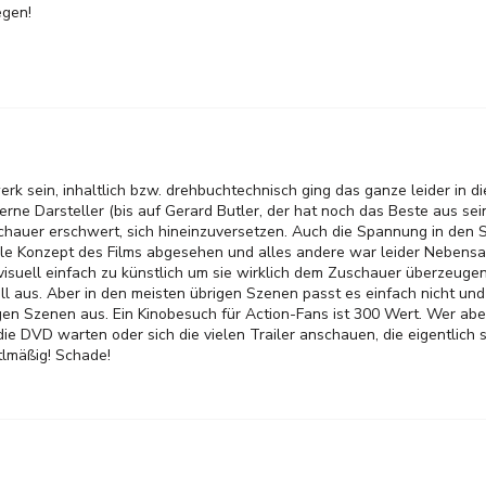
egen!
rk sein, inhaltlich bzw. drehbuchtechnisch ging das ganze leider in d
lzerne Darsteller (bis auf Gerard Butler, der hat noch das Beste aus sei
hauer erschwert, sich hineinzuversetzen. Auch die Spannung in den S
uelle Konzept des Films abgesehen und alles andere war leider Neben
suell einfach zu künstlich um sie wirklich dem Zuschauer überzeugen
l aus. Aber in den meisten übrigen Szenen passt es einfach nicht und 
igen Szenen aus. Ein Kinobesuch für Action-Fans ist 300 Wert. Wer abe
 die DVD warten oder sich die vielen Trailer anschauen, die eigentlich 
ttlmäßig! Schade!