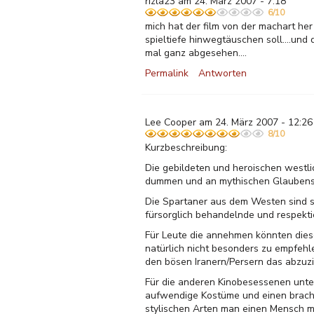
rizla23 am 24. März 2007 - 7:18
6/10
mich hat der film von der machart her 
spieltiefe hinwegtäuschen soll....und
mal ganz abgesehen....
Permalink
Antworten
Lee Cooper am 24. März 2007 - 12:26
8/10
Kurzbeschreibung:
Die gebildeten und heroischen westli
dummen und an mythischen Glaubenssy
Die Spartaner aus dem Westen sind s
fürsorglich behandelnde und respekti
Für Leute die annehmen könnten diese
natürlich nicht besonders zu empfehl
den bösen Iranern/Persern das abzuzi
Für die anderen Kinobesessenen unter
aufwendige Kostüme und einen brach
stylischen Arten man einen Mensch m