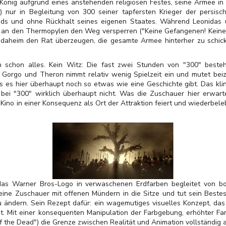
König aufgrund eines anstehenden religiösen Festes, seine Armee in 
) nur in Begleitung von 300 seiner tapfersten Krieger der persis
nds und ohne Rückhalt seines eigenen Staates. Während Leonidas 
 an den Thermopylen den Weg versperren ("Keine Gefangenen! Keine G
, daheim den Rat überzeugen, die gesamte Armee hinterher zu schic
h schon alles. Kein Witz: Die fast zwei Stunden von "300" beste
Gorgo und Theron nimmt relativ wenig Spielzeit ein und mutet beiz
s es hier überhaupt noch so etwas wie eine Geschichte gibt. Das kling
i "300" wirklich überhaupt nicht. Was die Zuschauer hier erwartet,
s Kino in einer Konsequenz als Ort der Attraktion feiert und wiederbele
as Warner Bros-Logo in verwaschenen Erdfarben begleitet von bo
seine Zuschauer mit offenen Mündern in die Sitze und tut sein Beste
u ändern. Sein Rezept dafür: ein wagemutiges visuelles Konzept, da
at. Mit einer konsequenten Manipulation der Farbgebung, erhöhter Fa
 the Dead") die Grenze zwischen Realität und Animation vollständig a