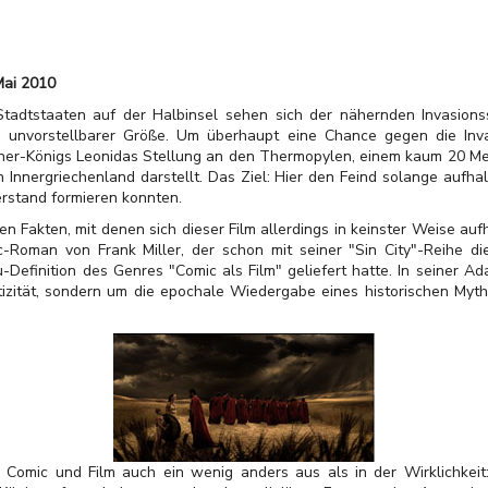
Mai 2010
Stadtstaaten auf der Halbinsel sehen sich der nähernden Invasions
 unvorstellbarer Größe. Um überhaupt eine Chance gegen die Inva
ner-Königs Leonidas Stellung an den Thermopylen, einem kaum 20 Mete
Innergriechenland darstellt. Das Ziel: Hier den Feind solange aufhalt
rstand formieren konnten.
en Fakten, mit denen sich dieser Film allerdings in keinster Weise auf
-Roman von Frank Miller, der schon mit seiner "Sin City"-Reihe d
Definition des Genres "Comic als Film" geliefert hatte. In seiner A
ntizität, sondern um die epochale Wiedergabe eines historischen Myth
n Comic und Film auch ein wenig anders aus als in der Wirklichkeit