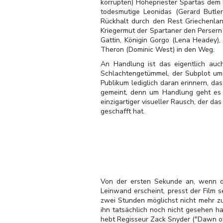
korrupten) Hohepriester Spartas dem 
todesmutige Leonidas (Gerard Butler
Rückhalt durch den Rest Griechenla
Kriegermut der Spartaner den Persern
Gattin, Königin Gorgo (Lena Headey)
Theron (Dominic West) in den Weg.
An Handlung ist das eigentlich auc
Schlachtengetümmel, der Subplot um 
Publikum lediglich daran erinnern, das
gemeint, denn um Handlung geht es be
einzigartiger visueller Rausch, der da
geschafft hat.
Von der ersten Sekunde an, wenn d
Leinwand erscheint, presst der Film 
zwei Stunden möglichst nicht mehr z
ihn tatsächlich noch nicht gesehen h
hebt Regisseur Zack Snyder ("Dawn of