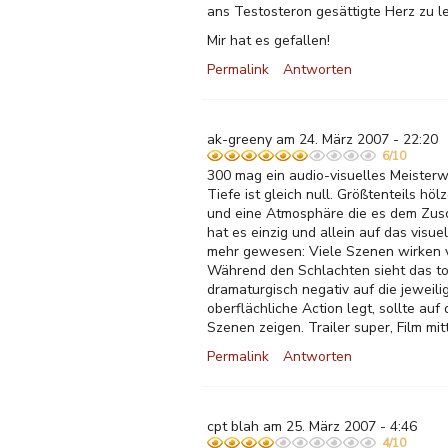
ans Testosteron gesättigte Herz zu l
Mir hat es gefallen!
Permalink
Antworten
ak-greeny am 24. März 2007 - 22:20
6/10
300 mag ein audio-visuelles Meisterwe
Tiefe ist gleich null. Größtenteils hö
und eine Atmosphäre die es dem Zusc
hat es einzig und allein auf das vis
mehr gewesen: Viele Szenen wirken vi
Während den Schlachten sieht das tol
dramaturgisch negativ auf die jeweil
oberflächliche Action legt, sollte auf
Szenen zeigen. Trailer super, Film mi
Permalink
Antworten
cpt blah am 25. März 2007 - 4:46
4/10