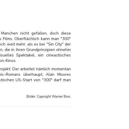
g Manchen nicht gefallen, doch diese
s Films. Oberflächlich kann man "300"
h weit mehr, als es bei "Sin City" der
, die in ihren Grundprinzipien ohnehin
uelles Spektakel, ein cineastisches
on-Kinos.
rojekt: Der arbeitet nämlich momentan
mic-Romans überhaupt, Alan Moores
stischen US-Start von "300" darf man
Bilder: Copyright
Warner Bros.