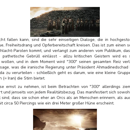
ht fallen kann, sind die sehr einseitigen Dialoge, die in hochges
e, Freiheitsdrang und Opferbereitschaft kreisen. Das ist zum einen 
Schlacht-Parolen kommt, und verlangt zum anderen vom Publikum, das
 pathetische Gebrüll einlässt - allzu kritischen Geistern wird es
u wollen, und in dem Moment wird "300" seinen gesamten Reiz verli
ssage, was die iranische Regierung unter Präsident Ahmadinedschad b
da zu verurteilen - schließlich geht es darum, wie eine kleine Grupp
= Iran) die Stirn bietet.
e ernst zu nehmen, ist beim Betrachten von "300" allerdings ziemli
rrt und jenseits von jedem Realitätsbezug. Das manifestiert sich sowoh
 sind, dass sie schon eher an Orcs als an Menschen erinnern, als au
it circa 50 Piercings wie ein drei Meter großer Hüne erscheint.