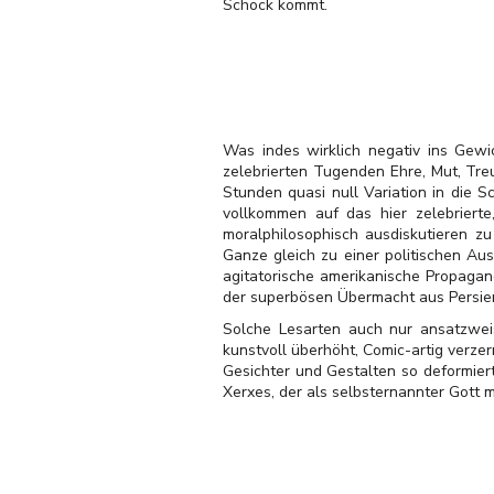
Schock kommt.
Was indes wirklich negativ ins Gewic
zelebrierten Tugenden Ehre, Mut, Treu
Stunden quasi null Variation in die 
vollkommen auf das hier zelebrierte,
moralphilosophisch ausdiskutieren z
Ganze gleich zu einer politischen Au
agitatorische amerikanische Propagan
der superbösen Übermacht aus Persien (
Solche Lesarten auch nur ansatzweis
kunstvoll überhöht, Comic-artig verze
Gesichter und Gestalten so deformiert
Xerxes, der als selbsternannter Gott m