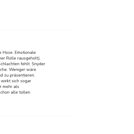
ie Hose. Emotionale
ner Rolle rausgeholt),
chlachten fehlt. Snyder
sache. Weniger wäre
d zu präsentieren.
wirkt sich sogar
r mehr als
schon alle tollen