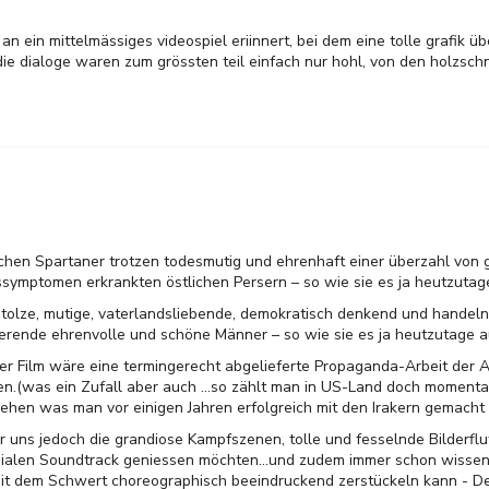
an ein mittelmässiges videospiel eriinnert, bei dem eine tolle grafik ü
 die dialoge waren zum grössten teil einfach nur hohl, von den holzsch
chen Spartaner trotzen todesmutig und ehrenhaft einer überzahl von 
mptomen erkrankten östlichen Persern – so wie sie es ja heutzutage
tolze, mutige, vaterlandsliebende, demokratisch denkend und handeln
erende ehrenvolle und schöne Männer – so wie sie es ja heutzutage a
r Film wäre eine termingerecht abgelieferte Propaganda-Arbeit der A
en.(was ein Zufall aber auch ...so zählt man in US-Land doch momenta
ehen was man vor einigen Jahren erfolgreich mit den Irakern gemacht 
 uns jedoch die grandiose Kampfszenen, tolle und fesselnde Bilderflu
ialen Soundtrack geniessen möchten...und zudem immer schon wissen
it dem Schwert choreographisch beeindruckend zerstückeln kann - Den