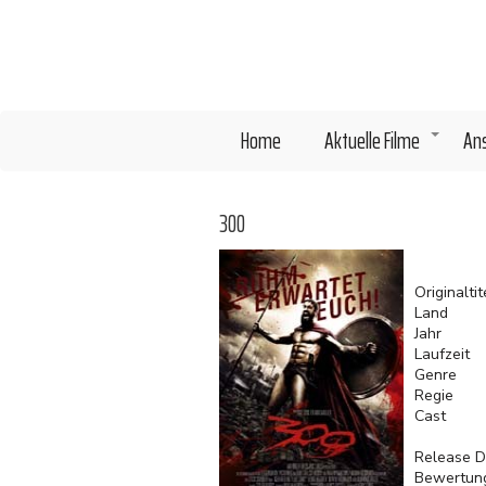
Direkt
zum
Inhalt
Home
Aktuelle Filme
An
+
300
Originaltit
Land
Jahr
Laufzeit
Genre
Regie
Cast
Release D
Bewertun