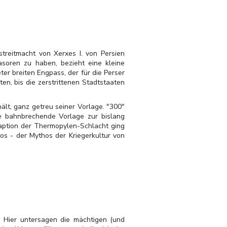
streitmacht von Xerxes I. von Persien
soren zu haben, bezieht eine kleine
r breiten Engpass, der für die Perser
en, bis die zerstrittenen Stadtstaaten
hält, ganz getreu seiner Vorlage. "300"
ie bahnbrechende Vorlage zur bislang
daption der Thermopylen-Schlacht ging
os - der Mythos der Kriegerkultur von
: Hier untersagen die mächtigen (und