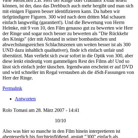
viele Menschen z.B. Herr der Ringe oder Gladiator x-mal sehen
können, ist der, dass das Drehbuch auch mehr hergibt und man sich
mit einigen Figuren besser identifizieren kann. Da haben wir
tiefgründigere Figuren. 300 wird nach dem dritten Mal schauen
einfach langweilig (garantiert!). Und die Bewertung von Herrn
Helmke, mit 9 von 10, den Film genauso gut zu bewerten wie Herr
der Ringe und sogar noch besser zu bewerten als "Die Rückkehr
des Königs" (der mit Abstand in seiner bombastischen und
abwechslungsreichen Schlachtszenen um weiten besser ist als 300
UND dazu inhaltlich qualitativer), finde ich einfach unfair und
überstürzt. Man verliebt sich zwar sofort in die Optik von 300, aber
diese lenkt eindeutig vom gammeligen Rest des Films ab! Und so
lässt sich einfach jeder täuschen. Irgendwann erscheint er auf DVD
und wird schneller im Regal verstauben als die 4Sdt-Fassungen von
Herr der Ringe.
Permalink
Antworten
Rolo Tomasi am 28. März 2007 - 14:41
10/10
Also was hier so manche in den Film hinein interpretieren ist
abenteuerlich bis furchteinflößend, anstatt "300" einfach als