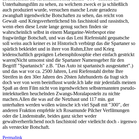
Unterhaltungsfilm zu sehen, zu welchem zweck er ja schließlich
auch produziert wurde, versuchen manche Leute geradezu
zwanghaft irgendwelche Botschaften zu sehen, das reicht von
Gewalt -und Kriegsverherrlichend bis faschistoid und rassistisch,
wenn eben diese Leute lange genug suchen finden sie
wahrscheinlich selbst in einem Margarine-Werbespot eine
fragwürdige Botschaft, und was das Leni Riefenstahl gequatsche
soll weiss auch keiner es ist Historisch verbürgt das die Spartaner so
spärlich bekleidet und in ihrer von Ruhm,Ehre und Krieg
leidenschaftlich geprägten Lebensphilosophie eher einfach gestrickt
waren(Nicht umsonst sind die Spartaner Namensgeber für den
Begriff "Spartanisch" z.B. "Das Auto ist spartanisch ausgestattet".)
und das war vor ca. 2500 Jahren, Leni Riefenstahl drehte Ihre
Streifen in den 30er Jahren des 20sten Jahrhunderts da fragt sich
doch wer von wem beeinflusst wurde.Ich laße mir jedenfalls meinen
Spaß an dem Film nicht von irgendwelchen selbsternannten pseudo-
intelektuellen heuchelnden Zwangs-Moralaposteln zu nichte
machen.Allen die was auf die Netzhaut und 117 min. gut
unterhalten werden wollen wünsche ich viel Spaß mit "300", der
anderen Fraktion empfehle ich Rosamunde Pilcher Verfilmungen
oder die Lindenstraße, beides ganz sicher weder
gewaltverherrlichend noch faschistoid oder vielleicht doch - irgenwo
als versteckte Botschaft.
Permalink