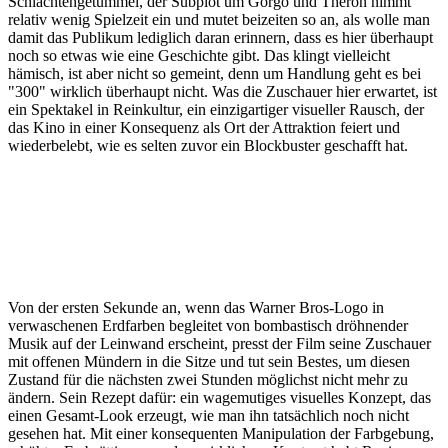
Schlachtengetümmel, der Subplot um Gorgo und Theron nimmt
relativ wenig Spielzeit ein und mutet beizeiten so an, als wolle man
damit das Publikum lediglich daran erinnern, dass es hier überhaupt
noch so etwas wie eine Geschichte gibt. Das klingt vielleicht
hämisch, ist aber nicht so gemeint, denn um Handlung geht es bei
"300" wirklich überhaupt nicht. Was die Zuschauer hier erwartet, ist
ein Spektakel in Reinkultur, ein einzigartiger visueller Rausch, der
das Kino in einer Konsequenz als Ort der Attraktion feiert und
wiederbelebt, wie es selten zuvor ein Blockbuster geschafft hat.
Von der ersten Sekunde an, wenn das Warner Bros-Logo in
verwaschenen Erdfarben begleitet von bombastisch dröhnender
Musik auf der Leinwand erscheint, presst der Film seine Zuschauer
mit offenen Mündern in die Sitze und tut sein Bestes, um diesen
Zustand für die nächsten zwei Stunden möglichst nicht mehr zu
ändern. Sein Rezept dafür: ein wagemutiges visuelles Konzept, das
einen Gesamt-Look erzeugt, wie man ihn tatsächlich noch nicht
gesehen hat. Mit einer konsequenten Manipulation der Farbgebung,