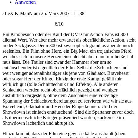
Antworten
aLeX K-ManN am 25. März 2007 - 11:38
6/10
Ein Kinobesuch oder der Kauf der DVD für Action-Fans ist 300
allemal Wert. Wer aber mehr erwartet als oberflächliche Action, steht
in der Sackgasse. Denn 300 ist zwar optisch grandios aber dennoch
seelenlos. Ein Film ohne Herz, ein Big Mac, ein trojanisches Pferd
welches sich in unsere Herzen einschleicht aber dann nur heiße Luft
raus lässt. Die Trailer sind zwar der Hammer aber um so
enttäuschender ist eigentlich der Film. Selbst die Schlachten sind
weit weniger adrenalinhaltiger als jene von Gladiator, Braveheart
oder sogar Herr der Ringe. Einzig der erste Kampf gefällt mir
wirklich gut (tolle Schnitttechnik und Effekte). Alle anderen
Schlachten werden recht oberflächlich gezeigt und weniger
ausführlich dargestellt, ohne dem Zuschauer eine vorzeitige
Spannung der Schlachtvorbereitungen zu servieren wie wir sie aus
Braveheart, Gladiator und Herr der Ringe kennen. Und der
Showdown ist einfach enttäuschend. Sind die Spartaner zuvor doch
als übermenschliche Krieger präsentiert worden, kacken sie im
Showdown lächerlich und abrupt ab.
Hinzu kommt, dass der Film eine gewisse kälte ausstrahlt (eben