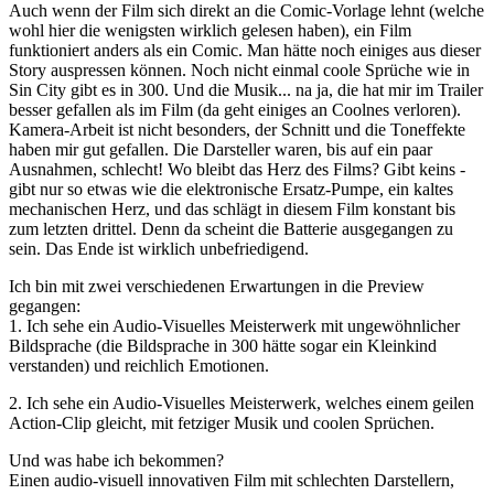
Auch wenn der Film sich direkt an die Comic-Vorlage lehnt (welche
wohl hier die wenigsten wirklich gelesen haben), ein Film
funktioniert anders als ein Comic. Man hätte noch einiges aus dieser
Story auspressen können. Noch nicht einmal coole Sprüche wie in
Sin City gibt es in 300. Und die Musik... na ja, die hat mir im Trailer
besser gefallen als im Film (da geht einiges an Coolnes verloren).
Kamera-Arbeit ist nicht besonders, der Schnitt und die Toneffekte
haben mir gut gefallen. Die Darsteller waren, bis auf ein paar
Ausnahmen, schlecht! Wo bleibt das Herz des Films? Gibt keins -
gibt nur so etwas wie die elektronische Ersatz-Pumpe, ein kaltes
mechanischen Herz, und das schlägt in diesem Film konstant bis
zum letzten drittel. Denn da scheint die Batterie ausgegangen zu
sein. Das Ende ist wirklich unbefriedigend.
Ich bin mit zwei verschiedenen Erwartungen in die Preview
gegangen:
1. Ich sehe ein Audio-Visuelles Meisterwerk mit ungewöhnlicher
Bildsprache (die Bildsprache in 300 hätte sogar ein Kleinkind
verstanden) und reichlich Emotionen.
2. Ich sehe ein Audio-Visuelles Meisterwerk, welches einem geilen
Action-Clip gleicht, mit fetziger Musik und coolen Sprüchen.
Und was habe ich bekommen?
Einen audio-visuell innovativen Film mit schlechten Darstellern,