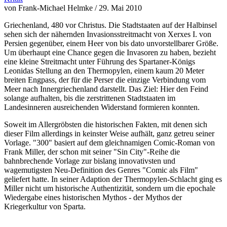
von Frank-Michael Helmke / 29. Mai 2010
Griechenland, 480 vor Christus. Die Stadtstaaten auf der Halbinsel
sehen sich der nähernden Invasionsstreitmacht von Xerxes I. von
Persien gegenüber, einem Heer von bis dato unvorstellbarer Größe.
Um überhaupt eine Chance gegen die Invasoren zu haben, bezieht
eine kleine Streitmacht unter Führung des Spartaner-Königs
Leonidas Stellung an den Thermopylen, einem kaum 20 Meter
breiten Engpass, der für die Perser die einzige Verbindung vom
Meer nach Innergriechenland darstellt. Das Ziel: Hier den Feind
solange aufhalten, bis die zerstrittenen Stadtstaaten im
Landesinneren ausreichenden Widerstand formieren konnten.
Soweit im Allergröbsten die historischen Fakten, mit denen sich
dieser Film allerdings in keinster Weise aufhält, ganz getreu seiner
Vorlage. "300" basiert auf dem gleichnamigen Comic-Roman von
Frank Miller, der schon mit seiner "Sin City"-Reihe die
bahnbrechende Vorlage zur bislang innovativsten und
wagemutigsten Neu-Definition des Genres "Comic als Film"
geliefert hatte. In seiner Adaption der Thermopylen-Schlacht ging es
Miller nicht um historische Authentizität, sondern um die epochale
Wiedergabe eines historischen Mythos - der Mythos der
Kriegerkultur von Sparta.