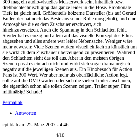
300 mag ein audio-visuelles Meisterwerk sein, inhaltlich bzw.
drehbuchtechnisch ging das ganze leider in die Hose. Emotionale
Tiefe ist gleich null. Größtenteils hölzerne Darsteller (bis auf Gerard
Butler, der hat noch das Beste aus seiner Rolle rausgeholt), und eine
Atmosphäre die es dem Zuschauer erschwert, sich
hineinzuversetzen. Auch die Spannung in den Schlachten fehlt.
Snyder hat es einzig und allein auf das visuelle Konzept des Films
abgesehen und alles andere war leider Nebensache. Weniger wäre
mehr gewesen: Viele Szenen wirken visuell einfach zu künstlich um
sie wirklich dem Zuschauer überzeugend zu präsentieren. Während
den Schlachten sieht das toll aus. Aber in den meisten übrigen
Szenen passt es einfach nicht und wirkt sich sogar dramaturgisch
negativ auf die jeweiligen Szenen aus. Ein Kinobesuch für Action-
Fans ist 300 Wert. Wer aber mehr als oberflächliche Action legt,
sollte auf die DVD warten oder sich die vielen Trailer anschauen,
die eigentlich schon alle tollen Szenen zeigen. Trailer super, Film
mittlmäßig! Schade!
Permalink
Antworten
cpt blah am 25. März 2007 - 4:46
4/10