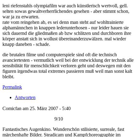
leni riefenstahls olympiafilm war auch künstlerisch wertvoll, gell.
selten sowas gewaltverherrlichendes gesehen - aber stimmt schon,
war ja zu erwarten.
rate vom reingehen ab, es sei denn man steht auf wohltrainierte
alphamännchen in knappen lederunterhosen - nur leider hauen sie
sich dauernd die gliedmaßen ab bzw schlitzen und durchboren ihre
körper anstatt sich in wollust übereinanderzuwälzen. mal wieder
knapp daneben - schade.
die brutalen filme und computerspiele sind oft die technisch
avanciertesten - vermutlich weil bei der entwicklung der technik alle
sensibilität für menschlichkeit verloren geht und deswegen mit den
figuren irgendwas total extremes passieren muß weil man sonst kalt
bleibt.
Permalink
Antworten
Comicfan am 25. März 2007 - 5:40
9/10
Fantastisches Augenkino. Wunderschön stilisierte, surreale, fast
märchenhafte Bilder. Steadicam und Kampfchoreographie im