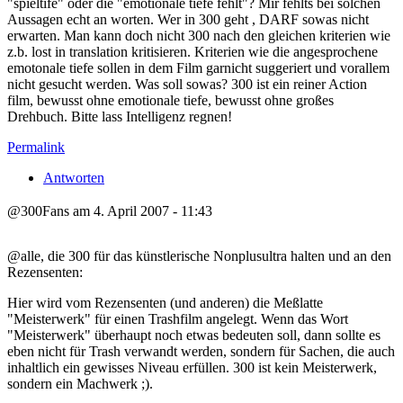
"spieltife" oder die "emotionale tiefe fehlt"? Mir fehlts bei solchen
Aussagen echt an worten. Wer in 300 geht , DARF sowas nicht
erwarten. Man kann doch nicht 300 nach den gleichen kriterien wie
z.b. lost in translation kritisieren. Kriterien wie die angesprochene
emotonale tiefe sollen in dem Film garnicht suggeriert und vorallem
nicht gesucht werden. Was soll sowas? 300 ist ein reiner Action
film, bewusst ohne emotionale tiefe, bewusst ohne großes
Drehbuch. Bitte lass Intelligenz regnen!
Permalink
Antworten
@300Fans am 4. April 2007 - 11:43
@alle, die 300 für das künstlerische Nonplusultra halten und an den
Rezensenten:
Hier wird vom Rezensenten (und anderen) die Meßlatte
"Meisterwerk" für einen Trashfilm angelegt. Wenn das Wort
"Meisterwerk" überhaupt noch etwas bedeuten soll, dann sollte es
eben nicht für Trash verwandt werden, sondern für Sachen, die auch
inhaltlich ein gewisses Niveau erfüllen. 300 ist kein Meisterwerk,
sondern ein Machwerk ;).