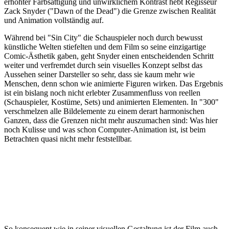
erhöhter Farbsättigung und unwirklichem Kontrast hebt Regisseur
Zack Snyder ("Dawn of the Dead") die Grenze zwischen Realität
und Animation vollständig auf.
Während bei "Sin City" die Schauspieler noch durch bewusst
künstliche Welten stiefelten und dem Film so seine einzigartige
Comic-Ästhetik gaben, geht Snyder einen entscheidenden Schritt
weiter und verfremdet durch sein visuelles Konzept selbst das
Aussehen seiner Darsteller so sehr, dass sie kaum mehr wie
Menschen, denn schon wie animierte Figuren wirken. Das Ergebnis
ist ein bislang noch nicht erlebter Zusammenfluss von reellen
(Schauspieler, Kostüme, Sets) und animierten Elementen. In "300"
verschmelzen alle Bildelemente zu einem derart harmonischen
Ganzen, dass die Grenzen nicht mehr auszumachen sind: Was hier
noch Kulisse und was schon Computer-Animation ist, ist beim
Betrachten quasi nicht mehr feststellbar.
So konsequent wie in seiner visuellen Gestaltung ist der Film auch