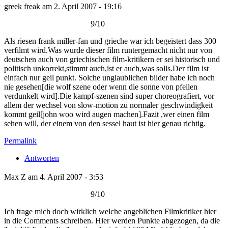
greek freak am 2. April 2007 - 19:16
9/10
Als riesen frank miller-fan und grieche war ich begeistert dass 300
verfilmt wird.Was wurde dieser film runtergemacht nicht nur von
deutschen auch von griechischen film-kritikern er sei historisch und
politisch unkorrekt,stimmt auch,ist er auch,was solls.Der film ist
einfach nur geil punkt. Solche unglaublichen bilder habe ich noch
nie gesehen[die wolf szene oder wenn die sonne von pfeilen
verdunkelt wird].Die kampf-szenen sind super choreografiert, vor
allem der wechsel von slow-motion zu normaler geschwindigkeit
kommt geil[john woo wird augen machen].Fazit ,wer einen film
sehen will, der einem von den sessel haut ist hier genau richtig.
Permalink
Antworten
Max Z am 4. April 2007 - 3:53
9/10
Ich frage mich doch wirklich welche angeblichen Filmkritiker hier
in die Comments schreiben. Hier werden Punkte abgezogen, da die