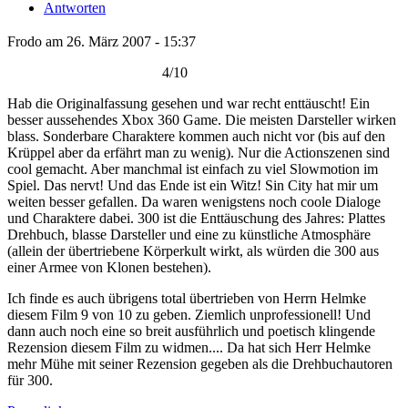
Antworten
Frodo am 26. März 2007 - 15:37
4/10
Hab die Originalfassung gesehen und war recht enttäuscht! Ein
besser aussehendes Xbox 360 Game. Die meisten Darsteller wirken
blass. Sonderbare Charaktere kommen auch nicht vor (bis auf den
Krüppel aber da erfährt man zu wenig). Nur die Actionszenen sind
cool gemacht. Aber manchmal ist einfach zu viel Slowmotion im
Spiel. Das nervt! Und das Ende ist ein Witz! Sin City hat mir um
weiten besser gefallen. Da waren wenigstens noch coole Dialoge
und Charaktere dabei. 300 ist die Enttäuschung des Jahres: Plattes
Drehbuch, blasse Darsteller und eine zu künstliche Atmosphäre
(allein der übertriebene Körperkult wirkt, als würden die 300 aus
einer Armee von Klonen bestehen).
Ich finde es auch übrigens total übertrieben von Herrn Helmke
diesem Film 9 von 10 zu geben. Ziemlich unprofessionell! Und
dann auch noch eine so breit ausführlich und poetisch klingende
Rezension diesem Film zu widmen.... Da hat sich Herr Helmke
mehr Mühe mit seiner Rezension gegeben als die Drehbuchautoren
für 300.