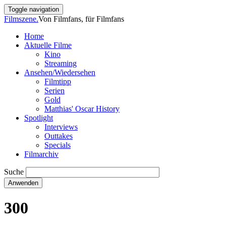
Direkt
Toggle navigation
zum
Filmszene.
Von Filmfans, für Filmfans
Inhalt
Home
Aktuelle Filme
Main
Kino
navigation
Streaming
Ansehen/Wiedersehen
Filmtipp
Serien
Gold
Matthias' Oscar History
Spotlight
Interviews
Outtakes
Specials
Filmarchiv
Suche
300