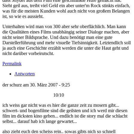
dass Snyder aus dem Film eine geschminkte Hure gemacht hat.
Sieht geil aus, treibt viel Geld ein aber unter'm Rock stinkts einfach,
was für die meisten Kunden wohl auch nicht von großem Belangen
ist, so wie es aussieht.
Unterhalten wird man von 300 aber sehr oberflächlich. Man kann
die Qualitäten eines Films unabhängig seiner Dialoge machen, aber
nicht seiner Bildsprache. Und dazu benötigt man eine gute
Darstellerführung und mehr visuelle Tiefsinnigkeit. Letztendlich soll
ja auch eine Geschichte erzählt werden die unter die Haut geht und
nicht darüber vorbeirutscht.
Permalink
Antworten
der schurz am 30. März 2007 - 9:25
10/10
ich weiss gar nicht was es hier die ganze zeit zu mosern gibt...
schwert- und bogenfilme sind die geilsten und ich werd mir diesen
film im dicksten kino geben... endlich ist die story mal die schlacht
selbst... darauf hab ich lange gewartet...
also zieht euch den scheiss rein.. sowas gibts nich so schnell