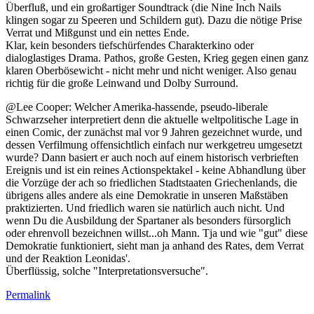
Überfluß, und ein großartiger Soundtrack (die Nine Inch Nails
klingen sogar zu Speeren und Schildern gut). Dazu die nötige Prise
Verrat und Mißgunst und ein nettes Ende.
Klar, kein besonders tiefschürfendes Charakterkino oder
dialoglastiges Drama. Pathos, große Gesten, Krieg gegen einen ganz
klaren Oberbösewicht - nicht mehr und nicht weniger. Also genau
richtig für die große Leinwand und Dolby Surround.
@Lee Cooper: Welcher Amerika-hassende, pseudo-liberale
Schwarzseher interpretiert denn die aktuelle weltpolitische Lage in
einen Comic, der zunächst mal vor 9 Jahren gezeichnet wurde, und
dessen Verfilmung offensichtlich einfach nur werkgetreu umgesetzt
wurde? Dann basiert er auch noch auf einem historisch verbrieften
Ereignis und ist ein reines Actionspektakel - keine Abhandlung über
die Vorzüge der ach so friedlichen Stadtstaaten Griechenlands, die
übrigens alles andere als eine Demokratie in unseren Maßstäben
praktizierten. Und friedlich waren sie natürlich auch nicht. Und
wenn Du die Ausbildung der Spartaner als besonders fürsorglich
oder ehrenvoll bezeichnen willst...oh Mann. Tja und wie "gut" diese
Demokratie funktioniert, sieht man ja anhand des Rates, dem Verrat
und der Reaktion Leonidas'.
Überflüssig, solche "Interpretationsversuche".
Permalink