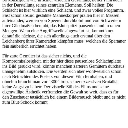
in der Darstellung seines zentralen Elements. Soll heißen: Die
Schlacht ist hier wirklich eine Schlacht, und zwar volles Programm.
Fast schon absurd gestählte Manneskörper prallen hier in Massen
aufeinander, werden von Speeren durchbohrt und von Schwertern
ihrer Gliedmaßen beraubt, das Blut spritzt pausenlos und in rauen
Mengen. Wenn eine Angriffswelle abgewehrt ist, kommt kurz
darauf die nächste, die sich allerdings auch erstmal über den
Leichenberg ihrer Kameraden kämpfen muss, welchen die Spartaner
fein säuberlich errichtet haben.
Für zarte Gemüter ist das sicher nichts, und die
Kompromisslosigkeit, mit der hier diese pausenlose Schlachtplatte
ins Bild gerückt wird, könnte manchen zarteren Gemütern durchaus
unangenehm aufstoßen. Die werden sich aber wohlweislich schon
nach Betrachten des Posters von diesem Film fernhalten, und
ohnehin braucht man vor "300" trotz seiner exzessiven Brutalität
keine Angst zu haben: Der visuelle Stil des Films und seine
eigenwillige Ästhetik verfremden die Gewalt so weit, dass es für
den Zuschauer tatsächlich bei einem Bilderrausch bleibt und es nicht
zum Blut-Schock kommt.