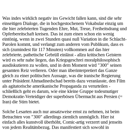
Was indes wirklich negativ ins Gewicht fallen kann, sind die sehr
einseitigen Dialoge, die in hochgestochenem Vokabular einzig um
die hier zelebrierten Tugenden Ehre, Mut, Treue, Freiheitsdrang und
Opferbereitschaft kreisen. Das ist zum einen schon ein wenig
eintönig, wenn in zwei Stunden quasi null Variation in die Schlacht-
Parolen kommt, und verlangt zum anderen vom Publikum, dass es
sich (zumindest für 117 Minuten) vollkommen auf das hier
zelebrierte, pathetische Gebrüll einlässt - allzu kritischen Geistern
wird es sehr nahe liegen, das Kriegsgeschrei moralphilosophisch
ausdiskutieren zu wollen, und in dem Moment wird "300" seinen
gesamten Reiz verlieren. Oder man überinterpretiert das Ganze
gleich zu einer politischen Aussage, was die iranische Regierung
unter Präsident Ahmadinedschad bereits dazu veranlasste, den Film
als agitatorische amerikanische Propaganda zu verurteilen -
schließlich geht es darum, wie eine kleine Gruppe todesmutiger
Demokratie-Verteidiger der superbösen Übermacht aus Persien (=
Iran) die Stirn bietet.
Solche Lesarten auch nur ansatzweise ernst zu nehmen, ist beim
Betrachten von "300" allerdings ziemlich unmöglich. Hier ist
einfach alles kunstvoll überhöht, Comic-artig verzerrt und jenseits
von jedem Realitätsbezug. Das manifestiert sich sowohl in