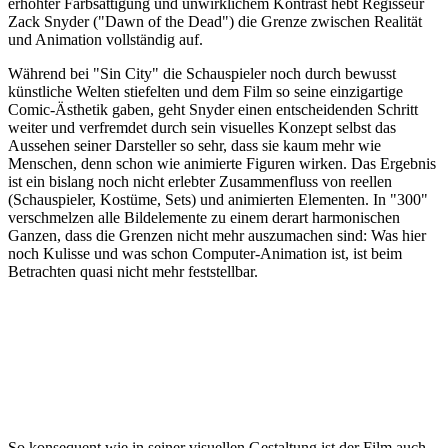
erhöhter Farbsättigung und unwirklichem Kontrast hebt Regisseur
Zack Snyder ("Dawn of the Dead") die Grenze zwischen Realität
und Animation vollständig auf.
Während bei "Sin City" die Schauspieler noch durch bewusst
künstliche Welten stiefelten und dem Film so seine einzigartige
Comic-Ästhetik gaben, geht Snyder einen entscheidenden Schritt
weiter und verfremdet durch sein visuelles Konzept selbst das
Aussehen seiner Darsteller so sehr, dass sie kaum mehr wie
Menschen, denn schon wie animierte Figuren wirken. Das Ergebnis
ist ein bislang noch nicht erlebter Zusammenfluss von reellen
(Schauspieler, Kostüme, Sets) und animierten Elementen. In "300"
verschmelzen alle Bildelemente zu einem derart harmonischen
Ganzen, dass die Grenzen nicht mehr auszumachen sind: Was hier
noch Kulisse und was schon Computer-Animation ist, ist beim
Betrachten quasi nicht mehr feststellbar.
So konsequent wie in seiner visuellen Gestaltung ist der Film auch