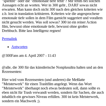
"spieltife" oder die "emotionale tiefe fehlt"? Mir fehlts bei solchen
Aussagen echt an worten. Wer in 300 geht , DARF sowas nicht
erwarten. Man kann doch nicht 300 nach den gleichen kriterien wie
z.b. lost in translation kritisieren. Kriterien wie die angesprochene
emotonale tiefe sollen in dem Film garnicht suggeriert und vorallem
nicht gesucht werden. Was soll sowas? 300 ist ein reiner Action
film, bewusst ohne emotionale tiefe, bewusst ohne großes
Drehbuch. Bitte lass Intelligenz regnen!
Permalink
Antworten
@300Fans am 4. April 2007 - 11:43
@alle, die 300 für das künstlerische Nonplusultra halten und an den
Rezensenten:
Hier wird vom Rezensenten (und anderen) die Meßlatte
"Meisterwerk" für einen Trashfilm angelegt. Wenn das Wort
"Meisterwerk" überhaupt noch etwas bedeuten soll, dann sollte es
eben nicht für Trash verwandt werden, sondern für Sachen, die auch
inhaltlich ein gewisses Niveau erfüllen. 300 ist kein Meisterwerk,
sondern ein Machwerk ;).