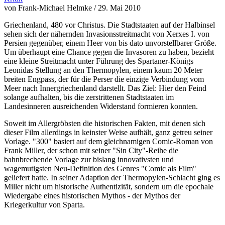
von Frank-Michael Helmke / 29. Mai 2010
Griechenland, 480 vor Christus. Die Stadtstaaten auf der Halbinsel
sehen sich der nähernden Invasionsstreitmacht von Xerxes I. von
Persien gegenüber, einem Heer von bis dato unvorstellbarer Größe.
Um überhaupt eine Chance gegen die Invasoren zu haben, bezieht
eine kleine Streitmacht unter Führung des Spartaner-Königs
Leonidas Stellung an den Thermopylen, einem kaum 20 Meter
breiten Engpass, der für die Perser die einzige Verbindung vom
Meer nach Innergriechenland darstellt. Das Ziel: Hier den Feind
solange aufhalten, bis die zerstrittenen Stadtstaaten im
Landesinneren ausreichenden Widerstand formieren konnten.
Soweit im Allergröbsten die historischen Fakten, mit denen sich
dieser Film allerdings in keinster Weise aufhält, ganz getreu seiner
Vorlage. "300" basiert auf dem gleichnamigen Comic-Roman von
Frank Miller, der schon mit seiner "Sin City"-Reihe die
bahnbrechende Vorlage zur bislang innovativsten und
wagemutigsten Neu-Definition des Genres "Comic als Film"
geliefert hatte. In seiner Adaption der Thermopylen-Schlacht ging es
Miller nicht um historische Authentizität, sondern um die epochale
Wiedergabe eines historischen Mythos - der Mythos der
Kriegerkultur von Sparta.