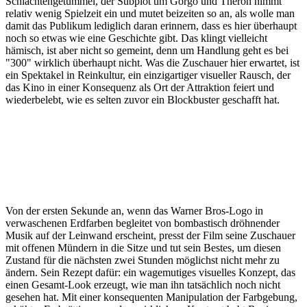
Schlachtengetümmel, der Subplot um Gorgo und Theron nimmt
relativ wenig Spielzeit ein und mutet beizeiten so an, als wolle man
damit das Publikum lediglich daran erinnern, dass es hier überhaupt
noch so etwas wie eine Geschichte gibt. Das klingt vielleicht
hämisch, ist aber nicht so gemeint, denn um Handlung geht es bei
"300" wirklich überhaupt nicht. Was die Zuschauer hier erwartet, ist
ein Spektakel in Reinkultur, ein einzigartiger visueller Rausch, der
das Kino in einer Konsequenz als Ort der Attraktion feiert und
wiederbelebt, wie es selten zuvor ein Blockbuster geschafft hat.
Von der ersten Sekunde an, wenn das Warner Bros-Logo in
verwaschenen Erdfarben begleitet von bombastisch dröhnender
Musik auf der Leinwand erscheint, presst der Film seine Zuschauer
mit offenen Mündern in die Sitze und tut sein Bestes, um diesen
Zustand für die nächsten zwei Stunden möglichst nicht mehr zu
ändern. Sein Rezept dafür: ein wagemutiges visuelles Konzept, das
einen Gesamt-Look erzeugt, wie man ihn tatsächlich noch nicht
gesehen hat. Mit einer konsequenten Manipulation der Farbgebung,