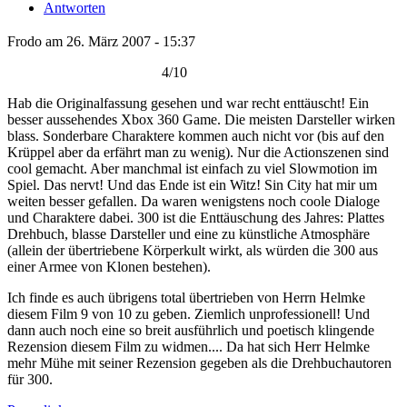
Antworten
Frodo am 26. März 2007 - 15:37
4/10
Hab die Originalfassung gesehen und war recht enttäuscht! Ein
besser aussehendes Xbox 360 Game. Die meisten Darsteller wirken
blass. Sonderbare Charaktere kommen auch nicht vor (bis auf den
Krüppel aber da erfährt man zu wenig). Nur die Actionszenen sind
cool gemacht. Aber manchmal ist einfach zu viel Slowmotion im
Spiel. Das nervt! Und das Ende ist ein Witz! Sin City hat mir um
weiten besser gefallen. Da waren wenigstens noch coole Dialoge
und Charaktere dabei. 300 ist die Enttäuschung des Jahres: Plattes
Drehbuch, blasse Darsteller und eine zu künstliche Atmosphäre
(allein der übertriebene Körperkult wirkt, als würden die 300 aus
einer Armee von Klonen bestehen).
Ich finde es auch übrigens total übertrieben von Herrn Helmke
diesem Film 9 von 10 zu geben. Ziemlich unprofessionell! Und
dann auch noch eine so breit ausführlich und poetisch klingende
Rezension diesem Film zu widmen.... Da hat sich Herr Helmke
mehr Mühe mit seiner Rezension gegeben als die Drehbuchautoren
für 300.