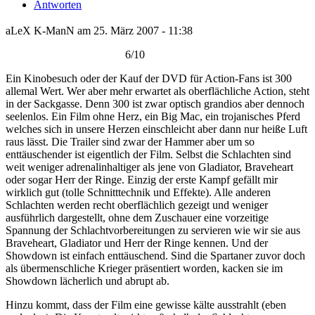
Antworten
aLeX K-ManN am 25. März 2007 - 11:38
6/10
Ein Kinobesuch oder der Kauf der DVD für Action-Fans ist 300
allemal Wert. Wer aber mehr erwartet als oberflächliche Action, steht
in der Sackgasse. Denn 300 ist zwar optisch grandios aber dennoch
seelenlos. Ein Film ohne Herz, ein Big Mac, ein trojanisches Pferd
welches sich in unsere Herzen einschleicht aber dann nur heiße Luft
raus lässt. Die Trailer sind zwar der Hammer aber um so
enttäuschender ist eigentlich der Film. Selbst die Schlachten sind
weit weniger adrenalinhaltiger als jene von Gladiator, Braveheart
oder sogar Herr der Ringe. Einzig der erste Kampf gefällt mir
wirklich gut (tolle Schnitttechnik und Effekte). Alle anderen
Schlachten werden recht oberflächlich gezeigt und weniger
ausführlich dargestellt, ohne dem Zuschauer eine vorzeitige
Spannung der Schlachtvorbereitungen zu servieren wie wir sie aus
Braveheart, Gladiator und Herr der Ringe kennen. Und der
Showdown ist einfach enttäuschend. Sind die Spartaner zuvor doch
als übermenschliche Krieger präsentiert worden, kacken sie im
Showdown lächerlich und abrupt ab.
Hinzu kommt, dass der Film eine gewisse kälte ausstrahlt (eben