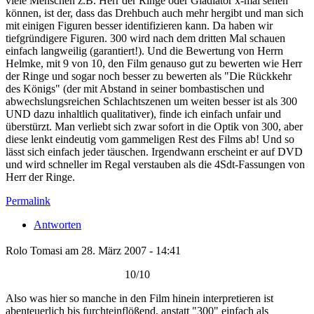
viele Menschen z.B. Herr der Ringe oder Gladiator x-mal sehen
können, ist der, dass das Drehbuch auch mehr hergibt und man sich
mit einigen Figuren besser identifizieren kann. Da haben wir
tiefgründigere Figuren. 300 wird nach dem dritten Mal schauen
einfach langweilig (garantiert!). Und die Bewertung von Herrn
Helmke, mit 9 von 10, den Film genauso gut zu bewerten wie Herr
der Ringe und sogar noch besser zu bewerten als "Die Rückkehr
des Königs" (der mit Abstand in seiner bombastischen und
abwechslungsreichen Schlachtszenen um weiten besser ist als 300
UND dazu inhaltlich qualitativer), finde ich einfach unfair und
überstürzt. Man verliebt sich zwar sofort in die Optik von 300, aber
diese lenkt eindeutig vom gammeligen Rest des Films ab! Und so
lässt sich einfach jeder täuschen. Irgendwann erscheint er auf DVD
und wird schneller im Regal verstauben als die 4Sdt-Fassungen von
Herr der Ringe.
Permalink
Antworten
Rolo Tomasi am 28. März 2007 - 14:41
10/10
Also was hier so manche in den Film hinein interpretieren ist
abenteuerlich bis furchteinflößend, anstatt "300" einfach als