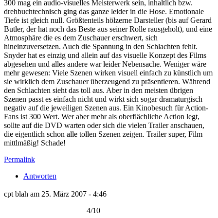
300 mag ein audio-visuelles Meisterwerk sein, inhaltlich bzw.
drehbuchtechnisch ging das ganze leider in die Hose. Emotionale
Tiefe ist gleich null. Größtenteils hölzerne Darsteller (bis auf Gerard
Butler, der hat noch das Beste aus seiner Rolle rausgeholt), und eine
Atmosphäre die es dem Zuschauer erschwert, sich
hineinzuversetzen. Auch die Spannung in den Schlachten fehlt.
Snyder hat es einzig und allein auf das visuelle Konzept des Films
abgesehen und alles andere war leider Nebensache. Weniger wäre
mehr gewesen: Viele Szenen wirken visuell einfach zu künstlich um
sie wirklich dem Zuschauer überzeugend zu präsentieren. Während
den Schlachten sieht das toll aus. Aber in den meisten übrigen
Szenen passt es einfach nicht und wirkt sich sogar dramaturgisch
negativ auf die jeweiligen Szenen aus. Ein Kinobesuch für Action-
Fans ist 300 Wert. Wer aber mehr als oberflächliche Action legt,
sollte auf die DVD warten oder sich die vielen Trailer anschauen,
die eigentlich schon alle tollen Szenen zeigen. Trailer super, Film
mittlmäßig! Schade!
Permalink
Antworten
cpt blah am 25. März 2007 - 4:46
4/10