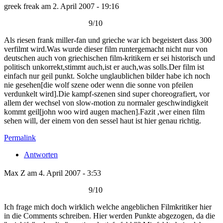
greek freak am 2. April 2007 - 19:16
9/10
Als riesen frank miller-fan und grieche war ich begeistert dass 300
verfilmt wird.Was wurde dieser film runtergemacht nicht nur von
deutschen auch von griechischen film-kritikern er sei historisch und
politisch unkorrekt,stimmt auch,ist er auch,was solls.Der film ist
einfach nur geil punkt. Solche unglaublichen bilder habe ich noch
nie gesehen[die wolf szene oder wenn die sonne von pfeilen
verdunkelt wird].Die kampf-szenen sind super choreografiert, vor
allem der wechsel von slow-motion zu normaler geschwindigkeit
kommt geil[john woo wird augen machen].Fazit ,wer einen film
sehen will, der einem von den sessel haut ist hier genau richtig.
Permalink
Antworten
Max Z am 4. April 2007 - 3:53
9/10
Ich frage mich doch wirklich welche angeblichen Filmkritiker hier
in die Comments schreiben. Hier werden Punkte abgezogen, da die