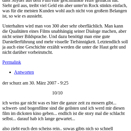
dass Snyder aus dem Film eine geschminkte Hure gemacht hat.
Sieht geil aus, treibt viel Geld ein aber unter'm Rock stinkts einfach,
was für die meisten Kunden wohl auch nicht von großem Belangen
ist, so wie es aussieht.
Unterhalten wird man von 300 aber sehr oberflächlich. Man kann
die Qualitäten eines Films unabhängig seiner Dialoge machen, aber
nicht seiner Bildsprache. Und dazu benötigt man eine gute
Darstellerführung und mehr visuelle Tiefsinnigkeit. Letztendlich soll
ja auch eine Geschichte erzählt werden die unter die Haut geht und
nicht darüber vorbeirutscht.
Permalink
Antworten
der schurz am 30. März 2007 - 9:25
10/10
ich weiss gar nicht was es hier die ganze zeit zu mosern gibt...
schwert- und bogenfilme sind die geilsten und ich werd mir diesen
film im dicksten kino geben... endlich ist die story mal die schlacht
selbst... darauf hab ich lange gewartet...
also zieht euch den scheiss rein.. sowas gibts nich so schnell