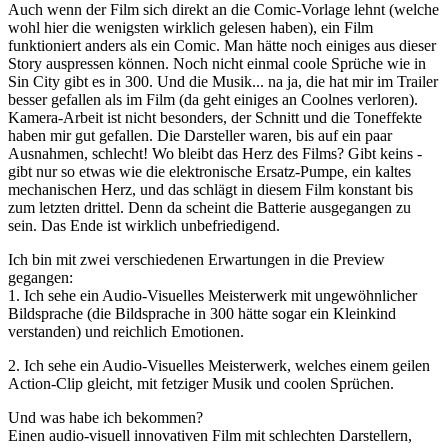
Auch wenn der Film sich direkt an die Comic-Vorlage lehnt (welche
wohl hier die wenigsten wirklich gelesen haben), ein Film
funktioniert anders als ein Comic. Man hätte noch einiges aus dieser
Story auspressen können. Noch nicht einmal coole Sprüche wie in
Sin City gibt es in 300. Und die Musik... na ja, die hat mir im Trailer
besser gefallen als im Film (da geht einiges an Coolnes verloren).
Kamera-Arbeit ist nicht besonders, der Schnitt und die Toneffekte
haben mir gut gefallen. Die Darsteller waren, bis auf ein paar
Ausnahmen, schlecht! Wo bleibt das Herz des Films? Gibt keins -
gibt nur so etwas wie die elektronische Ersatz-Pumpe, ein kaltes
mechanischen Herz, und das schlägt in diesem Film konstant bis
zum letzten drittel. Denn da scheint die Batterie ausgegangen zu
sein. Das Ende ist wirklich unbefriedigend.
Ich bin mit zwei verschiedenen Erwartungen in die Preview
gegangen:
1. Ich sehe ein Audio-Visuelles Meisterwerk mit ungewöhnlicher
Bildsprache (die Bildsprache in 300 hätte sogar ein Kleinkind
verstanden) und reichlich Emotionen.
2. Ich sehe ein Audio-Visuelles Meisterwerk, welches einem geilen
Action-Clip gleicht, mit fetziger Musik und coolen Sprüchen.
Und was habe ich bekommen?
Einen audio-visuell innovativen Film mit schlechten Darstellern,