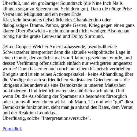
Überfluß, und ein großartiger Soundtrack (die Nine Inch Nails
klingen sogar zu Speeren und Schildern gut). Dazu die nötige Prise
Verrat und Mißgunst und ein nettes Ende.
Klar, kein besonders tiefschürfendes Charakterkino oder
dialoglastiges Drama. Pathos, große Gesten, Krieg gegen einen ganz
klaren Oberbösewicht - nicht mehr und nicht weniger. Also genau
richtig für die große Leinwand und Dolby Surround.
@Lee Cooper: Welcher Amerika-hassende, pseudo-liberale
Schwarzseher interpretiert denn die aktuelle weltpolitische Lage in
einen Comic, der zunächst mal vor 9 Jahren gezeichnet wurde, und
dessen Verfilmung offensichtlich einfach nur werkgetreu umgesetzt
wurde? Dann basiert er auch noch auf einem historisch verbrieften
Ereignis und ist ein reines Actionspektakel - keine Abhandlung über
die Vorzüge der ach so friedlichen Stadtstaaten Griechenlands, die
übrigens alles andere als eine Demokratie in unseren Maßstäben
praktizierten. Und friedlich waren sie natürlich auch nicht. Und
wenn Du die Ausbildung der Spartaner als besonders fürsorglich
oder ehrenvoll bezeichnen willst...oh Mann. Tja und wie "gut" diese
Demokratie funktioniert, sieht man ja anhand des Rates, dem Verrat
und der Reaktion Leonidas'.
Überflüssig, solche "Interpretationsversuche".
Permalink