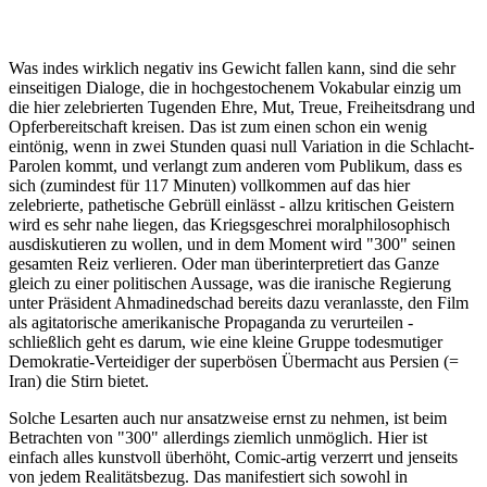
Was indes wirklich negativ ins Gewicht fallen kann, sind die sehr
einseitigen Dialoge, die in hochgestochenem Vokabular einzig um
die hier zelebrierten Tugenden Ehre, Mut, Treue, Freiheitsdrang und
Opferbereitschaft kreisen. Das ist zum einen schon ein wenig
eintönig, wenn in zwei Stunden quasi null Variation in die Schlacht-
Parolen kommt, und verlangt zum anderen vom Publikum, dass es
sich (zumindest für 117 Minuten) vollkommen auf das hier
zelebrierte, pathetische Gebrüll einlässt - allzu kritischen Geistern
wird es sehr nahe liegen, das Kriegsgeschrei moralphilosophisch
ausdiskutieren zu wollen, und in dem Moment wird "300" seinen
gesamten Reiz verlieren. Oder man überinterpretiert das Ganze
gleich zu einer politischen Aussage, was die iranische Regierung
unter Präsident Ahmadinedschad bereits dazu veranlasste, den Film
als agitatorische amerikanische Propaganda zu verurteilen -
schließlich geht es darum, wie eine kleine Gruppe todesmutiger
Demokratie-Verteidiger der superbösen Übermacht aus Persien (=
Iran) die Stirn bietet.
Solche Lesarten auch nur ansatzweise ernst zu nehmen, ist beim
Betrachten von "300" allerdings ziemlich unmöglich. Hier ist
einfach alles kunstvoll überhöht, Comic-artig verzerrt und jenseits
von jedem Realitätsbezug. Das manifestiert sich sowohl in