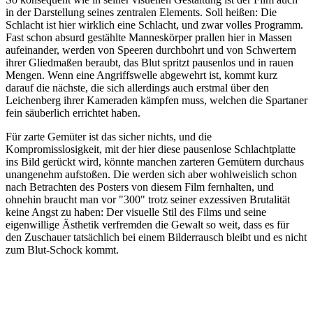
in der Darstellung seines zentralen Elements. Soll heißen: Die
Schlacht ist hier wirklich eine Schlacht, und zwar volles Programm.
Fast schon absurd gestählte Manneskörper prallen hier in Massen
aufeinander, werden von Speeren durchbohrt und von Schwertern
ihrer Gliedmaßen beraubt, das Blut spritzt pausenlos und in rauen
Mengen. Wenn eine Angriffswelle abgewehrt ist, kommt kurz
darauf die nächste, die sich allerdings auch erstmal über den
Leichenberg ihrer Kameraden kämpfen muss, welchen die Spartaner
fein säuberlich errichtet haben.
Für zarte Gemüter ist das sicher nichts, und die
Kompromisslosigkeit, mit der hier diese pausenlose Schlachtplatte
ins Bild gerückt wird, könnte manchen zarteren Gemütern durchaus
unangenehm aufstoßen. Die werden sich aber wohlweislich schon
nach Betrachten des Posters von diesem Film fernhalten, und
ohnehin braucht man vor "300" trotz seiner exzessiven Brutalität
keine Angst zu haben: Der visuelle Stil des Films und seine
eigenwillige Ästhetik verfremden die Gewalt so weit, dass es für
den Zuschauer tatsächlich bei einem Bilderrausch bleibt und es nicht
zum Blut-Schock kommt.