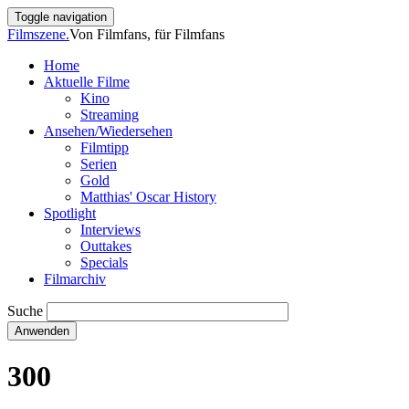
Direkt
Toggle navigation
zum
Filmszene.
Von Filmfans, für Filmfans
Inhalt
Home
Aktuelle Filme
Main
Kino
navigation
Streaming
Ansehen/Wiedersehen
Filmtipp
Serien
Gold
Matthias' Oscar History
Spotlight
Interviews
Outtakes
Specials
Filmarchiv
Suche
300