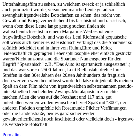
Unterhaltungsfilm zu sehen, zu welchem zweck er ja schließlich
auch produziert wurde, versuchen manche Leute geradezu
zwanghaft irgendwelche Botschaften zu sehen, das reicht von
Gewalt -und Kriegsverherrlichend bis faschistoid und rassistisch,
wenn eben diese Leute lange genug suchen finden sie
wahrscheinlich selbst in einem Margarine-Werbespot eine
fragwürdige Botschaft, und was das Leni Riefenstahl gequatsche
soll weiss auch keiner es ist Historisch verbürgt das die Spartaner so
spärlich bekleidet und in ihrer von Ruhm,Ehre und Krieg
leidenschaftlich geprägten Lebensphilosophie eher einfach gestrickt
waren(Nicht umsonst sind die Spartaner Namensgeber für den
Begriff "Spartanisch" z.B. "Das Auto ist spartanisch ausgestattet".)
und das war vor ca. 2500 Jahren, Leni Riefenstahl drehte Ihre
Streifen in den 30er Jahren des 20sten Jahrhunderts da fragt sich
doch wer von wem beeinflusst wurde.Ich laße mir jedenfalls meinen
Spaß an dem Film nicht von irgendwelchen selbsternannten pseudo-
intelektuellen heuchelnden Zwangs-Moralaposteln zu nichte
machen.Allen die was auf die Netzhaut und 117 min. gut
unterhalten werden wollen wünsche ich viel Spaß mit "300", der
anderen Fraktion empfehle ich Rosamunde Pilcher Verfilmungen
oder die Lindenstraße, beides ganz sicher weder
gewaltverherrlichend noch faschistoid oder vielleicht doch - irgenwo
als versteckte Botschaft.
Permalink