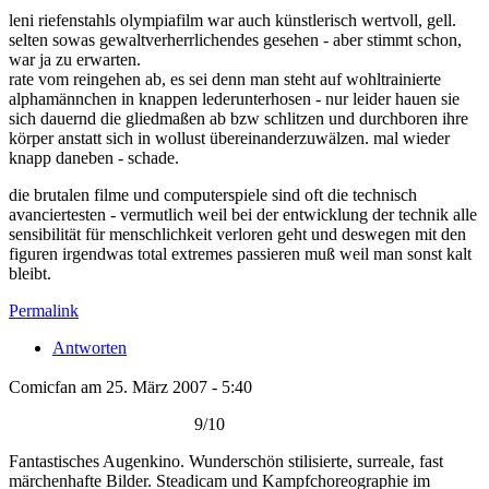
leni riefenstahls olympiafilm war auch künstlerisch wertvoll, gell.
selten sowas gewaltverherrlichendes gesehen - aber stimmt schon,
war ja zu erwarten.
rate vom reingehen ab, es sei denn man steht auf wohltrainierte
alphamännchen in knappen lederunterhosen - nur leider hauen sie
sich dauernd die gliedmaßen ab bzw schlitzen und durchboren ihre
körper anstatt sich in wollust übereinanderzuwälzen. mal wieder
knapp daneben - schade.
die brutalen filme und computerspiele sind oft die technisch
avanciertesten - vermutlich weil bei der entwicklung der technik alle
sensibilität für menschlichkeit verloren geht und deswegen mit den
figuren irgendwas total extremes passieren muß weil man sonst kalt
bleibt.
Permalink
Antworten
Comicfan am 25. März 2007 - 5:40
9/10
Fantastisches Augenkino. Wunderschön stilisierte, surreale, fast
märchenhafte Bilder. Steadicam und Kampfchoreographie im