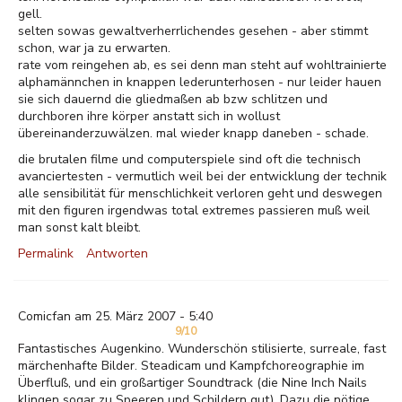
gell.
selten sowas gewaltverherrlichendes gesehen - aber stimmt
schon, war ja zu erwarten.
rate vom reingehen ab, es sei denn man steht auf wohltrainierte
alphamännchen in knappen lederunterhosen - nur leider hauen
sie sich dauernd die gliedmaßen ab bzw schlitzen und
durchboren ihre körper anstatt sich in wollust
übereinanderzuwälzen. mal wieder knapp daneben - schade.
die brutalen filme und computerspiele sind oft die technisch
avanciertesten - vermutlich weil bei der entwicklung der technik
alle sensibilität für menschlichkeit verloren geht und deswegen
mit den figuren irgendwas total extremes passieren muß weil
man sonst kalt bleibt.
Permalink
Antworten
Comicfan am 25. März 2007 - 5:40
9/10
Fantastisches Augenkino. Wunderschön stilisierte, surreale, fast
märchenhafte Bilder. Steadicam und Kampfchoreographie im
Überfluß, und ein großartiger Soundtrack (die Nine Inch Nails
klingen sogar zu Speeren und Schildern gut). Dazu die nötige