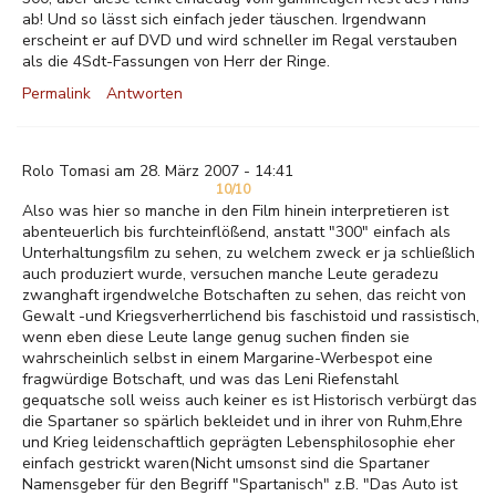
ab! Und so lässt sich einfach jeder täuschen. Irgendwann
erscheint er auf DVD und wird schneller im Regal verstauben
als die 4Sdt-Fassungen von Herr der Ringe.
Permalink
Antworten
Rolo Tomasi am 28. März 2007 - 14:41
10/10
Also was hier so manche in den Film hinein interpretieren ist
abenteuerlich bis furchteinflößend, anstatt "300" einfach als
Unterhaltungsfilm zu sehen, zu welchem zweck er ja schließlich
auch produziert wurde, versuchen manche Leute geradezu
zwanghaft irgendwelche Botschaften zu sehen, das reicht von
Gewalt -und Kriegsverherrlichend bis faschistoid und rassistisch,
wenn eben diese Leute lange genug suchen finden sie
wahrscheinlich selbst in einem Margarine-Werbespot eine
fragwürdige Botschaft, und was das Leni Riefenstahl
gequatsche soll weiss auch keiner es ist Historisch verbürgt das
die Spartaner so spärlich bekleidet und in ihrer von Ruhm,Ehre
und Krieg leidenschaftlich geprägten Lebensphilosophie eher
einfach gestrickt waren(Nicht umsonst sind die Spartaner
Namensgeber für den Begriff "Spartanisch" z.B. "Das Auto ist