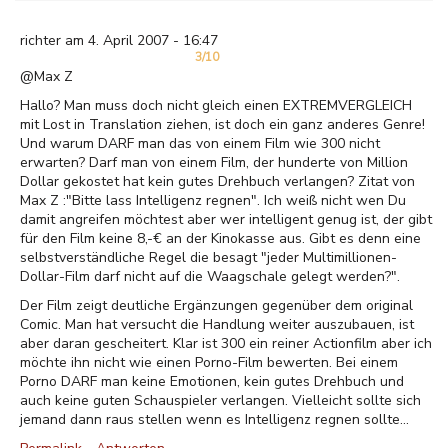
richter am 4. April 2007 - 16:47
3/10
@Max Z
Hallo? Man muss doch nicht gleich einen EXTREMVERGLEICH
mit Lost in Translation ziehen, ist doch ein ganz anderes Genre!
Und warum DARF man das von einem Film wie 300 nicht
erwarten? Darf man von einem Film, der hunderte von Million
Dollar gekostet hat kein gutes Drehbuch verlangen? Zitat von
Max Z :"Bitte lass Intelligenz regnen". Ich weiß nicht wen Du
damit angreifen möchtest aber wer intelligent genug ist, der gibt
für den Film keine 8,-€ an der Kinokasse aus. Gibt es denn eine
selbstverständliche Regel die besagt "jeder Multimillionen-
Dollar-Film darf nicht auf die Waagschale gelegt werden?".
Der Film zeigt deutliche Ergänzungen gegenüber dem original
Comic. Man hat versucht die Handlung weiter auszubauen, ist
aber daran gescheitert. Klar ist 300 ein reiner Actionfilm aber ich
möchte ihn nicht wie einen Porno-Film bewerten. Bei einem
Porno DARF man keine Emotionen, kein gutes Drehbuch und
auch keine guten Schauspieler verlangen. Vielleicht sollte sich
jemand dann raus stellen wenn es Intelligenz regnen sollte...