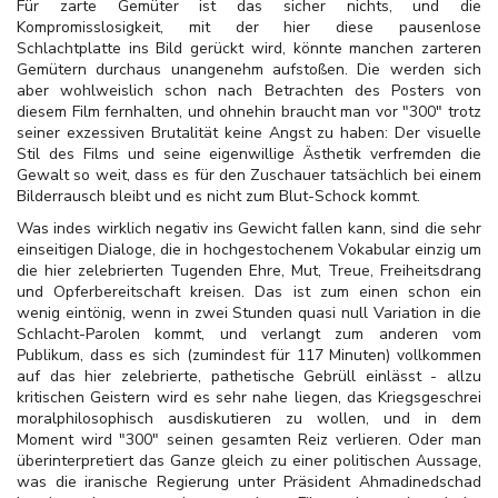
Für zarte Gemüter ist das sicher nichts, und die
Kompromisslosigkeit, mit der hier diese pausenlose
Schlachtplatte ins Bild gerückt wird, könnte manchen zarteren
Gemütern durchaus unangenehm aufstoßen. Die werden sich
aber wohlweislich schon nach Betrachten des Posters von
diesem Film fernhalten, und ohnehin braucht man vor "300" trotz
seiner exzessiven Brutalität keine Angst zu haben: Der visuelle
Stil des Films und seine eigenwillige Ästhetik verfremden die
Gewalt so weit, dass es für den Zuschauer tatsächlich bei einem
Bilderrausch bleibt und es nicht zum Blut-Schock kommt.
Was indes wirklich negativ ins Gewicht fallen kann, sind die sehr
einseitigen Dialoge, die in hochgestochenem Vokabular einzig um
die hier zelebrierten Tugenden Ehre, Mut, Treue, Freiheitsdrang
und Opferbereitschaft kreisen. Das ist zum einen schon ein
wenig eintönig, wenn in zwei Stunden quasi null Variation in die
Schlacht-Parolen kommt, und verlangt zum anderen vom
Publikum, dass es sich (zumindest für 117 Minuten) vollkommen
auf das hier zelebrierte, pathetische Gebrüll einlässt - allzu
kritischen Geistern wird es sehr nahe liegen, das Kriegsgeschrei
moralphilosophisch ausdiskutieren zu wollen, und in dem
Moment wird "300" seinen gesamten Reiz verlieren. Oder man
überinterpretiert das Ganze gleich zu einer politischen Aussage,
was die iranische Regierung unter Präsident Ahmadinedschad