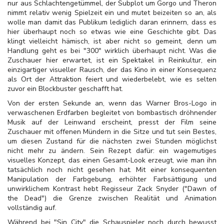
nur aus Schlachtengetümmel, der Subplot um Gorgo und Theron
nimmt relativ wenig Spielzeit ein und mutet beizeiten so an, als
wolle man damit das Publikum lediglich daran erinnern, dass es
hier überhaupt noch so etwas wie eine Geschichte gibt. Das
klingt vielleicht hämisch, ist aber nicht so gemeint, denn um
Handlung geht es bei "300" wirklich überhaupt nicht. Was die
Zuschauer hier erwartet, ist ein Spektakel in Reinkultur, ein
einzigartiger visueller Rausch, der das Kino in einer Konsequenz
als Ort der Attraktion feiert und wiederbelebt, wie es selten
zuvor ein Blockbuster geschafft hat.
Von der ersten Sekunde an, wenn das Warner Bros-Logo in
verwaschenen Erdfarben begleitet von bombastisch dröhnender
Musik auf der Leinwand erscheint, presst der Film seine
Zuschauer mit offenen Mündern in die Sitze und tut sein Bestes,
um diesen Zustand für die nächsten zwei Stunden möglichst
nicht mehr zu ändern. Sein Rezept dafür: ein wagemutiges
visuelles Konzept, das einen Gesamt-Look erzeugt, wie man ihn
tatsächlich noch nicht gesehen hat. Mit einer konsequenten
Manipulation der Farbgebung, erhöhter Farbsättigung und
unwirklichem Kontrast hebt Regisseur Zack Snyder ("Dawn of
the Dead") die Grenze zwischen Realität und Animation
vollständig auf.
Während bei "Sin City" die Schauspieler noch durch bewusst