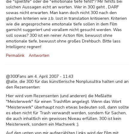
die "spieltife" oder die "emotionale tiefe fehlt"? Mir fehlts bei
solchen Aussagen echt an worten. Wer in 300 geht , DARF
sowas nicht erwarten. Man kann doch nicht 300 nach den
gleichen kriterien wie z.b. lost in translation kritisieren. Kriterien
wie die angesprochene emotonale tiefe sollen in dem Film
garnicht suggeriert und vorallem nicht gesucht werden. Was
soll sowas? 300 ist ein reiner Action film, bewusst ohne
emotionale tiefe, bewusst ohne großes Drehbuch. Bitte lass
Intelligenz regnen!
Permalink
Antworten
@300Fans am 4. April 2007 - 11:43
@alle, die 300 für das künstlerische Nonplusultra halten und an
den Rezensenten:
Hier wird vom Rezensenten (und anderen) die Meßlatte
"Meisterwerk" für einen Trashfilm angelegt. Wenn das Wort
"Meisterwerk" überhaupt noch etwas bedeuten soll, dann sollte
es eben nicht für Trash verwandt werden, sondern für Sachen,
die auch inhaltlich ein gewisses Niveau erfüllen. 300 ist kein
Meisterwerk, sondern ein Machwerk ;).
Auf den unten von mir aufgezählten Links wird der Film mit