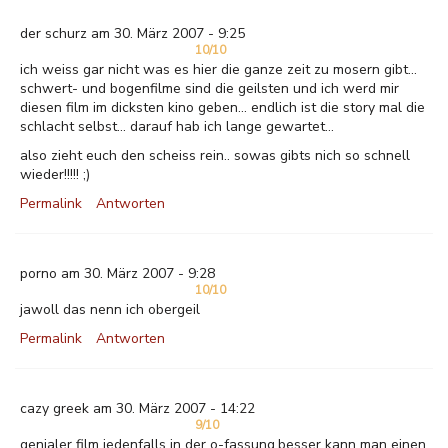
der schurz am 30. März 2007 - 9:25
10/10
ich weiss gar nicht was es hier die ganze zeit zu mosern gibt...
schwert- und bogenfilme sind die geilsten und ich werd mir
diesen film im dicksten kino geben... endlich ist die story mal die
schlacht selbst... darauf hab ich lange gewartet...
also zieht euch den scheiss rein.. sowas gibts nich so schnell
wieder!!!!! ;)
Permalink
Antworten
porno am 30. März 2007 - 9:28
10/10
jawoll das nenn ich obergeil
Permalink
Antworten
cazy greek am 30. März 2007 - 14:22
9/10
genialer film jedenfalls in der o-fassung.besser kann man einen