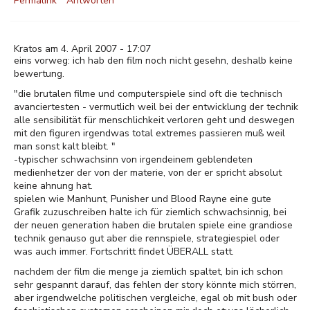
Permalink
Antworten
Kratos am 4. April 2007 - 17:07
eins vorweg: ich hab den film noch nicht gesehn, deshalb keine
bewertung.
"die brutalen filme und computerspiele sind oft die technisch
avanciertesten - vermutlich weil bei der entwicklung der technik
alle sensibilität für menschlichkeit verloren geht und deswegen
mit den figuren irgendwas total extremes passieren muß weil
man sonst kalt bleibt. "
-typischer schwachsinn von irgendeinem geblendeten
medienhetzer der von der materie, von der er spricht absolut
keine ahnung hat.
spielen wie Manhunt, Punisher und Blood Rayne eine gute
Grafik zuzuschreiben halte ich für ziemlich schwachsinnig, bei
der neuen generation haben die brutalen spiele eine grandiose
technik genauso gut aber die rennspiele, strategiespiel oder
was auch immer. Fortschritt findet ÜBERALL statt.
nachdem der film die menge ja ziemlich spaltet, bin ich schon
sehr gespannt darauf, das fehlen der story könnte mich störren,
aber irgendwelche politischen vergleiche, egal ob mit bush oder