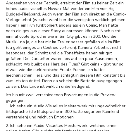
Abgesehen von der Technik, erreicht der Film zu keiner Zeit ein
hohes audio-visuelles Niveau. Mal wieder ein Film vom Big-
Budged-Fließband. Auch wenn der Film sich direkt an die Comic-
Vorlage lehnt (welche wohl hier die wenigsten wirklich gelesen
haben), ein Film funktioniert anders als ein Comic. Man hätte
noch einiges aus dieser Story auspressen können. Noch nicht
einmal coole Sprüche wie in Sin City gibt es in 300. Und die
Musik... na ja, die hat mir im Trailer besser gefallen als im Film
(da geht einiges an Coolnes verloren). Kamera-Arbeit ist nicht
besonders, der Schnitt und die Toneffekte haben mir gut
gefallen. Die Darsteller waren, bis auf ein paar Ausnahmen,
schlecht! Wo bleibt das Herz des Films? Gibt keins - gibt nur so
etwas wie die elektronische Ersatz-Pumpe, ein kaltes
mechanischen Herz, und das schlägt in diesem Film konstant bis
zum letzten drittel. Denn da scheint die Batterie ausgegangen
zu sein. Das Ende ist wirklich unbefriedigend.
Ich bin mit zwei verschiedenen Erwartungen in die Preview
gegangen:
1. Ich sehe ein Audio-Visuelles Meisterwerk mit ungewöhnlicher
Bildsprache (die Bildsprache in 300 hätte sogar ein Kleinkind
verstanden) und reichlich Emotionen.
2. Ich sehe ein Audio-Visuelles Meisterwerk, welches einem