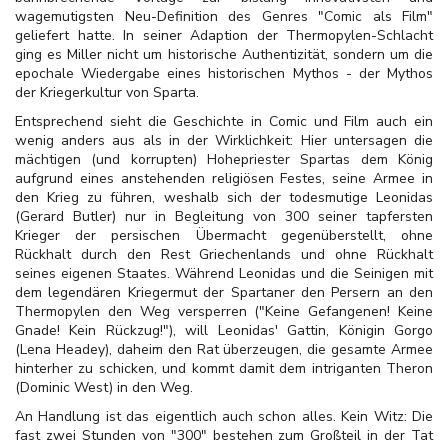
wagemutigsten Neu-Definition des Genres "Comic als Film"
geliefert hatte. In seiner Adaption der Thermopylen-Schlacht
ging es Miller nicht um historische Authentizität, sondern um die
epochale Wiedergabe eines historischen Mythos - der Mythos
der Kriegerkultur von Sparta.
Entsprechend sieht die Geschichte in Comic und Film auch ein
wenig anders aus als in der Wirklichkeit: Hier untersagen die
mächtigen (und korrupten) Hohepriester Spartas dem König
aufgrund eines anstehenden religiösen Festes, seine Armee in
den Krieg zu führen, weshalb sich der todesmutige Leonidas
(Gerard Butler) nur in Begleitung von 300 seiner tapfersten
Krieger der persischen Übermacht gegenüberstellt, ohne
Rückhalt durch den Rest Griechenlands und ohne Rückhalt
seines eigenen Staates. Während Leonidas und die Seinigen mit
dem legendären Kriegermut der Spartaner den Persern an den
Thermopylen den Weg versperren ("Keine Gefangenen! Keine
Gnade! Kein Rückzug!"), will Leonidas' Gattin, Königin Gorgo
(Lena Headey), daheim den Rat überzeugen, die gesamte Armee
hinterher zu schicken, und kommt damit dem intriganten Theron
(Dominic West) in den Weg.
An Handlung ist das eigentlich auch schon alles. Kein Witz: Die
fast zwei Stunden von "300" bestehen zum Großteil in der Tat