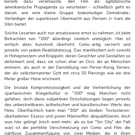
bereits dazu veranlasste, den Film als agitatorische
amerikanische Propaganda zu verurteilen - schließlich geht es
darum, wie eine kleine Gruppe todesmutiger Demokratie-
Verteidiger der superbösen Übermacht aus Persien (= Iran) die
Stirn bietet.
Solche Lesarten auch nur ansatzweise ernst zu nehmen, ist beim
Betrachten von "300" allerdings ziemlich unmöglich. Hier ist
einfach alles kunstvoll überhöht, Comic-artig verzerrt und
jenseits von jedem Realitätsbezug. Das manifestiert sich sowohl
in Hohepriestern und Krüppeln, deren Gesichter und Gestalten so
deformiert sind, dass sie schon eher an Orcs als an Menschen
erinnern, als auch in der Darstellung von Perser-König Xerxes,
der als selbsternannter Gott mit circa 50 Piercings wie ein drei
Meter großer Hüne erscheint.
Die brutale Kompromisslosigkeit und die Verherrlichung der
spartanischen Kriegerkultur in "300" mag Manchen nicht
gefallen, doch diese subjektiven Einschätzungen liegen jenseits
des unbestreitbaren ästhetischen und künstlerischen Werts des
Films. Oberflächlich kann man "300" als bloßen Testosteron-
überladenen Exzess und puren Männerfilm abqualifizieren, doch
was hier gelingt (noch weit mehr, als es bei "Sin City" der Fall
war) ist die perfekte Verschmelzung von Comic und Film, die
nahtlose Zusammenfügung von zwei Medien, die in ihren