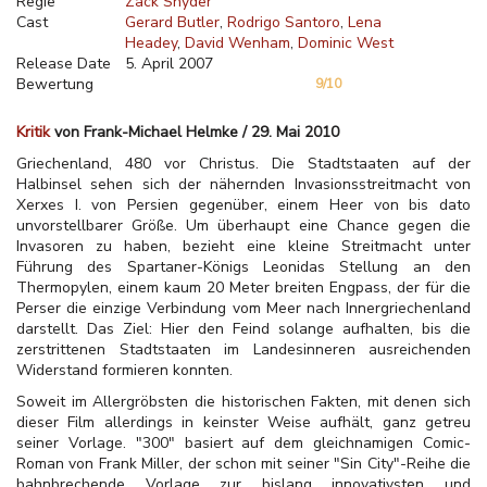
Regie
Zack Snyder
Cast
Gerard Butler
Rodrigo Santoro
Lena
Headey
David Wenham
Dominic West
Release Date
5. April 2007
Bewertung
9/10
Kritik
von Frank-Michael Helmke / 29. Mai 2010
Griechenland, 480 vor Christus. Die Stadtstaaten auf der
Halbinsel sehen sich der nähernden Invasionsstreitmacht von
Xerxes I. von Persien gegenüber, einem Heer von bis dato
unvorstellbarer Größe. Um überhaupt eine Chance gegen die
Invasoren zu haben, bezieht eine kleine Streitmacht unter
Führung des Spartaner-Königs Leonidas Stellung an den
Thermopylen, einem kaum 20 Meter breiten Engpass, der für die
Perser die einzige Verbindung vom Meer nach Innergriechenland
darstellt. Das Ziel: Hier den Feind solange aufhalten, bis die
zerstrittenen Stadtstaaten im Landesinneren ausreichenden
Widerstand formieren konnten.
Soweit im Allergröbsten die historischen Fakten, mit denen sich
dieser Film allerdings in keinster Weise aufhält, ganz getreu
seiner Vorlage. "300" basiert auf dem gleichnamigen Comic-
Roman von Frank Miller, der schon mit seiner "Sin City"-Reihe die
bahnbrechende Vorlage zur bislang innovativsten und