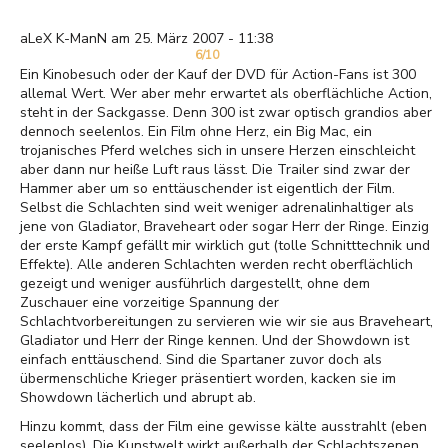
aLeX K-ManN am 25. März 2007 - 11:38
6/10
Ein Kinobesuch oder der Kauf der DVD für Action-Fans ist 300
allemal Wert. Wer aber mehr erwartet als oberflächliche Action,
steht in der Sackgasse. Denn 300 ist zwar optisch grandios aber
dennoch seelenlos. Ein Film ohne Herz, ein Big Mac, ein
trojanisches Pferd welches sich in unsere Herzen einschleicht
aber dann nur heiße Luft raus lässt. Die Trailer sind zwar der
Hammer aber um so enttäuschender ist eigentlich der Film.
Selbst die Schlachten sind weit weniger adrenalinhaltiger als
jene von Gladiator, Braveheart oder sogar Herr der Ringe. Einzig
der erste Kampf gefällt mir wirklich gut (tolle Schnitttechnik und
Effekte). Alle anderen Schlachten werden recht oberflächlich
gezeigt und weniger ausführlich dargestellt, ohne dem
Zuschauer eine vorzeitige Spannung der
Schlachtvorbereitungen zu servieren wie wir sie aus Braveheart,
Gladiator und Herr der Ringe kennen. Und der Showdown ist
einfach enttäuschend. Sind die Spartaner zuvor doch als
übermenschliche Krieger präsentiert worden, kacken sie im
Showdown lächerlich und abrupt ab.
Hinzu kommt, dass der Film eine gewisse kälte ausstrahlt (eben
seelenlos). Die Kunstwelt wirkt außerhalb der Schlachtszenen