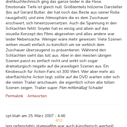
drehbuchtechnisch ging das ganze leider in die Hose.
Emotionale Tiefe ist gleich null. Größtenteils hölzerne Darsteller
(bis auf Gerard Butler, der hat noch das Beste aus seiner Rolle
rausgeholt), und eine Atmosphäre die es dem Zuschauer
erschwert, sich hineinzuversetzen. Auch die Spannung in den
Schlachten fehlt. Snyder hat es einzig und allein auf das
visuelle Konzept des Films abgesehen und alles andere war
leider Nebensache. Weniger wäre mehr gewesen: Viele Szenen
wirken visuell einfach zu künstlich um sie wirklich dem
Zuschauer überzeugend zu präsentieren. Während den
Schlachten sieht das toll aus. Aber in den meisten übrigen
Szenen passt es einfach nicht und wirkt sich sogar
dramaturgisch negativ auf die jeweiligen Szenen aus. Ein
Kinobesuch für Action-Fans ist 300 Wert. Wer aber mehr als
oberflächliche Action legt, sollte auf die DVD warten oder sich
die vielen Trailer anschauen, die eigentlich schon alle tollen
Szenen zeigen. Trailer super, Film mittlmäßig! Schade!
Permalink
Antworten
cpt blah am 25. März 2007 - 4:46
4/10
leni riefenstahls olympiafilm war auch künstlerisch wertvoll,