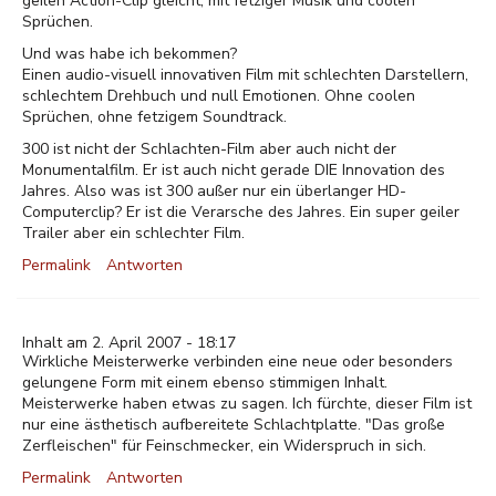
geilen Action-Clip gleicht, mit fetziger Musik und coolen
Sprüchen.
Und was habe ich bekommen?
Einen audio-visuell innovativen Film mit schlechten Darstellern,
schlechtem Drehbuch und null Emotionen. Ohne coolen
Sprüchen, ohne fetzigem Soundtrack.
300 ist nicht der Schlachten-Film aber auch nicht der
Monumentalfilm. Er ist auch nicht gerade DIE Innovation des
Jahres. Also was ist 300 außer nur ein überlanger HD-
Computerclip? Er ist die Verarsche des Jahres. Ein super geiler
Trailer aber ein schlechter Film.
Permalink
Antworten
Inhalt am 2. April 2007 - 18:17
Wirkliche Meisterwerke verbinden eine neue oder besonders
gelungene Form mit einem ebenso stimmigen Inhalt.
Meisterwerke haben etwas zu sagen. Ich fürchte, dieser Film ist
nur eine ästhetisch aufbereitete Schlachtplatte. "Das große
Zerfleischen" für Feinschmecker, ein Widerspruch in sich.
Permalink
Antworten