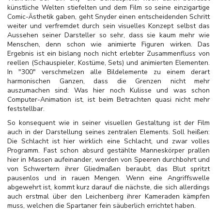
künstliche Welten stiefelten und dem Film so seine einzigartige
Comic-Ästhetik gaben, geht Snyder einen entscheidenden Schritt
weiter und verfremdet durch sein visuelles Konzept selbst das
Aussehen seiner Darsteller so sehr, dass sie kaum mehr wie
Menschen, denn schon wie animierte Figuren wirken. Das
Ergebnis ist ein bislang noch nicht erlebter Zusammenfluss von
reellen (Schauspieler, Kostüme, Sets) und animierten Elementen.
In "300" verschmelzen alle Bildelemente zu einem derart
harmonischen Ganzen, dass die Grenzen nicht mehr
auszumachen sind: Was hier noch Kulisse und was schon
Computer-Animation ist, ist beim Betrachten quasi nicht mehr
feststellbar.
So konsequent wie in seiner visuellen Gestaltung ist der Film
auch in der Darstellung seines zentralen Elements. Soll heißen:
Die Schlacht ist hier wirklich eine Schlacht, und zwar volles
Programm. Fast schon absurd gestählte Manneskörper prallen
hier in Massen aufeinander, werden von Speeren durchbohrt und
von Schwertern ihrer Gliedmaßen beraubt, das Blut spritzt
pausenlos und in rauen Mengen. Wenn eine Angriffswelle
abgewehrt ist, kommt kurz darauf die nächste, die sich allerdings
auch erstmal über den Leichenberg ihrer Kameraden kämpfen
muss, welchen die Spartaner fein säuberlich errichtet haben.