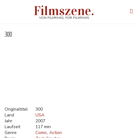
Direkt
Filmszene.
zum
Tog
Inhalt
navi
VON FILMFANS, FÜR FILMFANS
300
Originaltitel
300
Land
USA
Jahr
2007
Laufzeit
117 min
Genre
Comic
Action