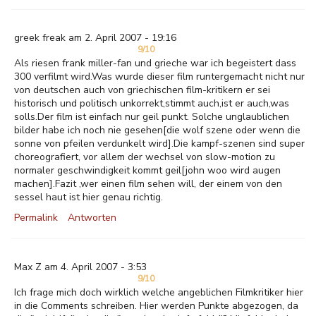
greek freak am 2. April 2007 - 19:16
9/10
Als riesen frank miller-fan und grieche war ich begeistert dass
300 verfilmt wird.Was wurde dieser film runtergemacht nicht nur
von deutschen auch von griechischen film-kritikern er sei
historisch und politisch unkorrekt,stimmt auch,ist er auch,was
solls.Der film ist einfach nur geil punkt. Solche unglaublichen
bilder habe ich noch nie gesehen[die wolf szene oder wenn die
sonne von pfeilen verdunkelt wird].Die kampf-szenen sind super
choreografiert, vor allem der wechsel von slow-motion zu
normaler geschwindigkeit kommt geil[john woo wird augen
machen].Fazit ,wer einen film sehen will, der einem von den
sessel haut ist hier genau richtig.
Permalink
Antworten
Max Z am 4. April 2007 - 3:53
9/10
Ich frage mich doch wirklich welche angeblichen Filmkritiker hier
in die Comments schreiben. Hier werden Punkte abgezogen, da