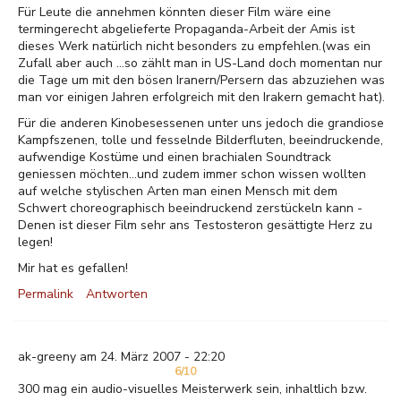
Für Leute die annehmen könnten dieser Film wäre eine
termingerecht abgelieferte Propaganda-Arbeit der Amis ist
dieses Werk natürlich nicht besonders zu empfehlen.(was ein
Zufall aber auch ...so zählt man in US-Land doch momentan nur
die Tage um mit den bösen Iranern/Persern das abzuziehen was
man vor einigen Jahren erfolgreich mit den Irakern gemacht hat).
Für die anderen Kinobesessenen unter uns jedoch die grandiose
Kampfszenen, tolle und fesselnde Bilderfluten, beeindruckende,
aufwendige Kostüme und einen brachialen Soundtrack
geniessen möchten...und zudem immer schon wissen wollten
auf welche stylischen Arten man einen Mensch mit dem
Schwert choreographisch beeindruckend zerstückeln kann -
Denen ist dieser Film sehr ans Testosteron gesättigte Herz zu
legen!
Mir hat es gefallen!
Permalink
Antworten
ak-greeny am 24. März 2007 - 22:20
6/10
300 mag ein audio-visuelles Meisterwerk sein, inhaltlich bzw.