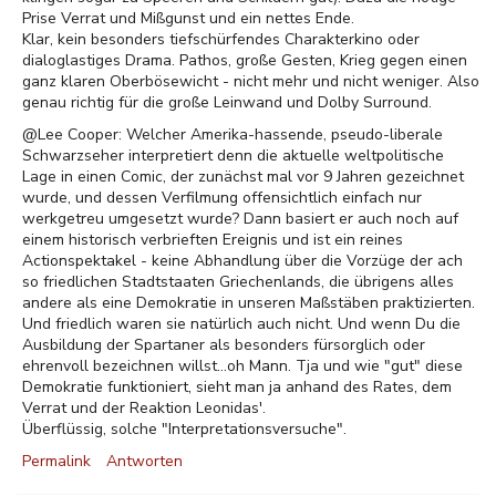
Prise Verrat und Mißgunst und ein nettes Ende.
Klar, kein besonders tiefschürfendes Charakterkino oder
dialoglastiges Drama. Pathos, große Gesten, Krieg gegen einen
ganz klaren Oberbösewicht - nicht mehr und nicht weniger. Also
genau richtig für die große Leinwand und Dolby Surround.
@Lee Cooper: Welcher Amerika-hassende, pseudo-liberale
Schwarzseher interpretiert denn die aktuelle weltpolitische
Lage in einen Comic, der zunächst mal vor 9 Jahren gezeichnet
wurde, und dessen Verfilmung offensichtlich einfach nur
werkgetreu umgesetzt wurde? Dann basiert er auch noch auf
einem historisch verbrieften Ereignis und ist ein reines
Actionspektakel - keine Abhandlung über die Vorzüge der ach
so friedlichen Stadtstaaten Griechenlands, die übrigens alles
andere als eine Demokratie in unseren Maßstäben praktizierten.
Und friedlich waren sie natürlich auch nicht. Und wenn Du die
Ausbildung der Spartaner als besonders fürsorglich oder
ehrenvoll bezeichnen willst...oh Mann. Tja und wie "gut" diese
Demokratie funktioniert, sieht man ja anhand des Rates, dem
Verrat und der Reaktion Leonidas'.
Überflüssig, solche "Interpretationsversuche".
Permalink
Antworten