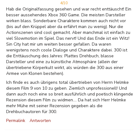
4/10
Hab die Originalfassung gesehen und war recht enttäuscht! Ein
besser aussehendes Xbox 360 Game. Die meisten Darsteller
wirken blass. Sonderbare Charaktere kommen auch nicht vor
(bis auf den Krüppel aber da erfährt man zu wenig). Nur die
Actionszenen sind cool gemacht. Aber manchmal ist einfach zu
viel Slowmotion im Spiel. Das nervt! Und das Ende ist ein Witz!
Sin City hat mir um weiten besser gefallen. Da waren
wenigstens noch coole Dialoge und Charaktere dabei. 300 ist
die Enttäuschung des Jahres: Plattes Drehbuch, blasse
Darsteller und eine zu künstliche Atmosphäre (allein der
übertriebene Körperkult wirkt, als würden die 300 aus einer
Armee von Klonen bestehen).
Ich finde es auch übrigens total übertrieben von Herrn Helmke
diesem Film 9 von 10 zu geben. Ziemlich unprofessionell! Und
dann auch noch eine so breit ausführlich und poetisch klingende
Rezension diesem Film zu widmen.... Da hat sich Herr Helmke
mehr Mühe mit seiner Rezension gegeben als die
Drehbuchautoren für 300.
Permalink
Antworten