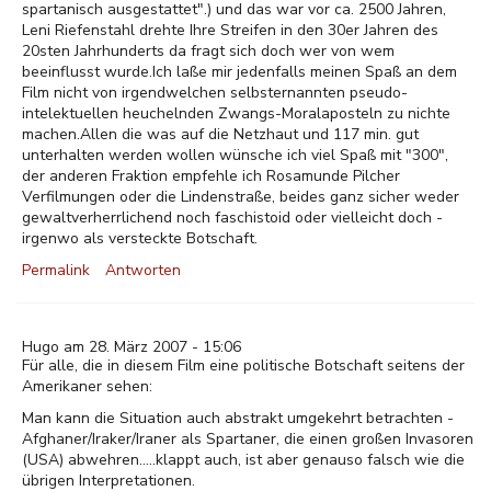
spartanisch ausgestattet".) und das war vor ca. 2500 Jahren,
Leni Riefenstahl drehte Ihre Streifen in den 30er Jahren des
20sten Jahrhunderts da fragt sich doch wer von wem
beeinflusst wurde.Ich laße mir jedenfalls meinen Spaß an dem
Film nicht von irgendwelchen selbsternannten pseudo-
intelektuellen heuchelnden Zwangs-Moralaposteln zu nichte
machen.Allen die was auf die Netzhaut und 117 min. gut
unterhalten werden wollen wünsche ich viel Spaß mit "300",
der anderen Fraktion empfehle ich Rosamunde Pilcher
Verfilmungen oder die Lindenstraße, beides ganz sicher weder
gewaltverherrlichend noch faschistoid oder vielleicht doch -
irgenwo als versteckte Botschaft.
Permalink
Antworten
Hugo am 28. März 2007 - 15:06
Für alle, die in diesem Film eine politische Botschaft seitens der
Amerikaner sehen:
Man kann die Situation auch abstrakt umgekehrt betrachten -
Afghaner/Iraker/Iraner als Spartaner, die einen großen Invasoren
(USA) abwehren.....klappt auch, ist aber genauso falsch wie die
übrigen Interpretationen.