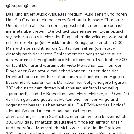
@ Super @ doom
Das Kino ist ein Audio-Visuelles Medium. Also sehen und hören.
Und Sin City hatte ein besseres Drehbuch, bessere Charaktere.
Und den Film als Doom der Filmgeschichte zu beschreiben ist
mehr als übertrieben! Die Schlachtszenen sehen zwar optisch
stylischer aus als in Herr der Ringe, aber die Wirkung war wohl
in Herr der Ringe (die Rückkehr des Königs) besser als in 300.
Man will eben nicht nur die Schlachten sehen (die relativ
eintönig nach der ersten Schlacht erscheinen) sondern auch
das, worum sich vergleichbare Filme bemühen. Das fehlt in 300
einfach! Der Grund warum sehr viele Menschen z.B. Herr der
Ringe oder Gladiator x-mal sehen können, ist der, dass das
Drehbuch auch mehr hergibt und man sich mit einigen Figuren
besser identifizieren kann. Da haben wir tiefgründigere Figuren.
300 wird nach dem dritten Mal schauen einfach langweilig
(garantiert!). Und die Bewertung von Herrn Helmke, mit 9 von 10,
den Film genauso gut zu bewerten wie Herr der Ringe und
sogar noch besser zu bewerten als "Die Rückkehr des Königs"
(der mit Abstand in seiner bombastischen und
abwechslungsreichen Schlachtszenen um weiten besser ist als
300 UND dazu inhaltlich qualitativer), finde ich einfach unfair
und überstürzt. Man verliebt sich zwar sofort in die Optik von
300, aber diese lenkt eindeutig vom gammeligen Rest des Films