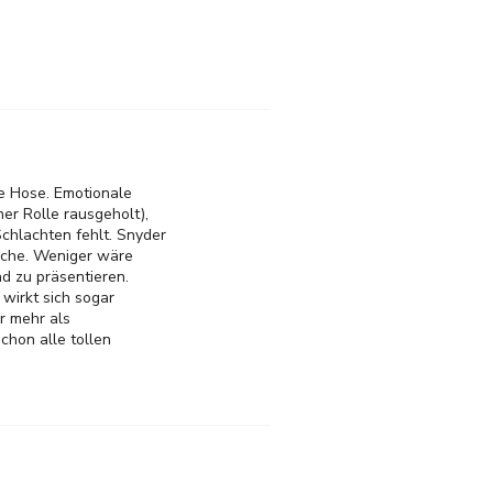
ie Hose. Emotionale
ner Rolle rausgeholt),
chlachten fehlt. Snyder
sache. Weniger wäre
d zu präsentieren.
wirkt sich sogar
r mehr als
schon alle tollen