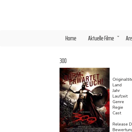
Direkt
zum
Inhalt
Home
Aktuelle Filme
An
+
300
Originaltit
Land
Jahr
Laufzeit
Genre
Regie
Cast
Release D
Bewertun