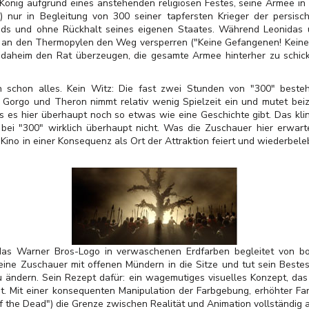
König aufgrund eines anstehenden religiösen Festes, seine Armee in 
) nur in Begleitung von 300 seiner tapfersten Krieger der persis
nds und ohne Rückhalt seines eigenen Staates. Während Leonidas 
 an den Thermopylen den Weg versperren ("Keine Gefangenen! Keine G
, daheim den Rat überzeugen, die gesamte Armee hinterher zu schic
h schon alles. Kein Witz: Die fast zwei Stunden von "300" beste
Gorgo und Theron nimmt relativ wenig Spielzeit ein und mutet beiz
s es hier überhaupt noch so etwas wie eine Geschichte gibt. Das kling
i "300" wirklich überhaupt nicht. Was die Zuschauer hier erwartet,
s Kino in einer Konsequenz als Ort der Attraktion feiert und wiederbele
as Warner Bros-Logo in verwaschenen Erdfarben begleitet von bo
seine Zuschauer mit offenen Mündern in die Sitze und tut sein Beste
u ändern. Sein Rezept dafür: ein wagemutiges visuelles Konzept, da
at. Mit einer konsequenten Manipulation der Farbgebung, erhöhter Fa
 the Dead") die Grenze zwischen Realität und Animation vollständig a