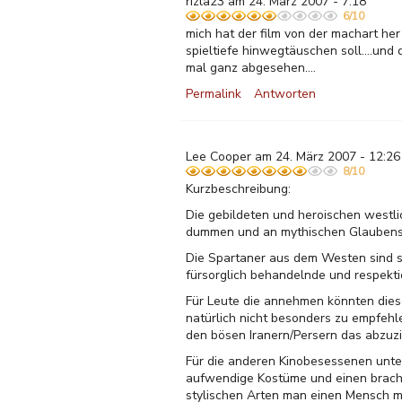
rizla23 am 24. März 2007 - 7:18
6/10
mich hat der film von der machart her 
spieltiefe hinwegtäuschen soll....und
mal ganz abgesehen....
Permalink
Antworten
Lee Cooper am 24. März 2007 - 12:26
8/10
Kurzbeschreibung:
Die gebildeten und heroischen westli
dummen und an mythischen Glaubenssy
Die Spartaner aus dem Westen sind s
fürsorglich behandelnde und respekti
Für Leute die annehmen könnten diese
natürlich nicht besonders zu empfehl
den bösen Iranern/Persern das abzuzi
Für die anderen Kinobesessenen unter
aufwendige Kostüme und einen brach
stylischen Arten man einen Mensch m