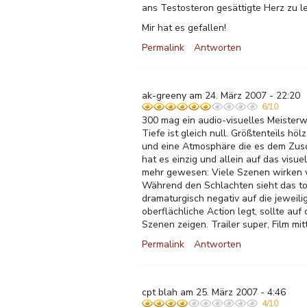
ans Testosteron gesättigte Herz zu l
Mir hat es gefallen!
Permalink
Antworten
ak-greeny am 24. März 2007 - 22:20
6/10
300 mag ein audio-visuelles Meisterwe
Tiefe ist gleich null. Größtenteils hö
und eine Atmosphäre die es dem Zusc
hat es einzig und allein auf das vis
mehr gewesen: Viele Szenen wirken vi
Während den Schlachten sieht das tol
dramaturgisch negativ auf die jeweil
oberflächliche Action legt, sollte auf
Szenen zeigen. Trailer super, Film mi
Permalink
Antworten
cpt blah am 25. März 2007 - 4:46
4/10