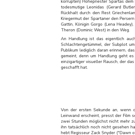
korrupten) Hohepriester Spartas dem 
todesmutige Leonidas (Gerard Butler
Rückhalt durch den Rest Griechenla
Kriegermut der Spartaner den Persern
Gattin, Königin Gorgo (Lena Headey)
Theron (Dominic West) in den Weg.
An Handlung ist das eigentlich auc
Schlachtengetümmel, der Subplot um 
Publikum lediglich daran erinnern, das
gemeint, denn um Handlung geht es be
einzigartiger visueller Rausch, der da
geschafft hat.
Von der ersten Sekunde an, wenn d
Leinwand erscheint, presst der Film 
zwei Stunden möglichst nicht mehr z
ihn tatsächlich noch nicht gesehen h
hebt Regisseur Zack Snyder ("Dawn of