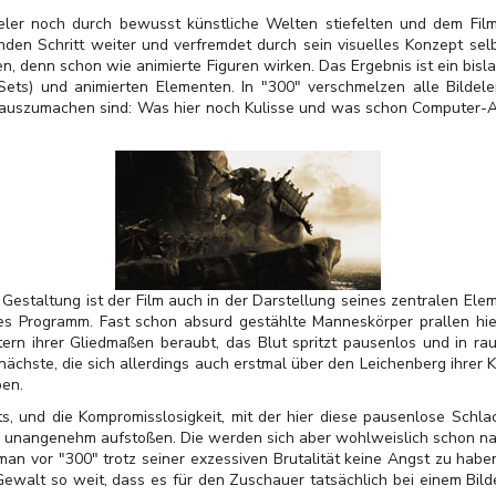
eler noch durch bewusst künstliche Welten stiefelten und dem Film 
den Schritt weiter und verfremdet durch sein visuelles Konzept sel
, denn schon wie animierte Figuren wirken. Das Ergebnis ist ein bis
 Sets) und animierten Elementen. In "300" verschmelzen alle Bilde
auszumachen sind: Was hier noch Kulisse und was schon Computer-Ani
Gestaltung ist der Film auch in der Darstellung seines zentralen Eleme
lles Programm. Fast schon absurd gestählte Manneskörper prallen hi
rn ihrer Gliedmaßen beraubt, das Blut spritzt pausenlos und in r
 nächste, die sich allerdings auch erstmal über den Leichenberg ihre
ben.
ts, und die Kompromisslosigkeit, mit der hier diese pausenlose Schlac
unangenehm aufstoßen. Die werden sich aber wohlweislich schon na
man vor "300" trotz seiner exzessiven Brutalität keine Angst zu haben:
Gewalt so weit, dass es für den Zuschauer tatsächlich bei einem Bild