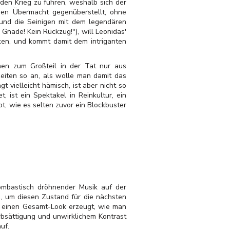
den Krieg zu führen, weshalb sich der
chen Übermacht gegenüberstellt, ohne
und die Seinigen mit dem legendären
nade! Kein Rückzug!"), will Leonidas'
ken, und kommt damit dem intriganten
hen zum Großteil in der Tat nur aus
eiten so an, als wolle man damit das
t vielleicht hämisch, ist aber nicht so
 ist ein Spektakel in Reinkultur, ein
bt, wie es selten zuvor ein Blockbuster
mbastisch dröhnender Musik auf der
s, um diesen Zustand für die nächsten
s einen Gesamt-Look erzeugt, wie man
rbsättigung und unwirklichem Kontrast
uf.