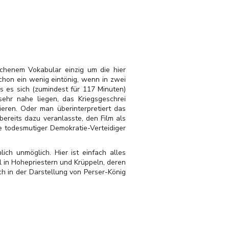
tochenem Vokabular einzig um die hier
schon ein wenig eintönig, wenn in zwei
s es sich (zumindest für 117 Minuten)
 sehr nahe liegen, das Kriegsgeschrei
eren. Oder man überinterpretiert das
ereits dazu veranlasste, den Film als
e todesmutiger Demokratie-Verteidiger
ch unmöglich. Hier ist einfach alles
l in Hohepriestern und Krüppeln, deren
ch in der Darstellung von Perser-König