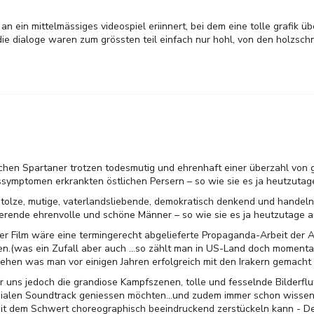
an ein mittelmässiges videospiel eriinnert, bei dem eine tolle grafik ü
 die dialoge waren zum grössten teil einfach nur hohl, von den holzsch
chen Spartaner trotzen todesmutig und ehrenhaft einer überzahl von 
mptomen erkrankten östlichen Persern – so wie sie es ja heutzutage
tolze, mutige, vaterlandsliebende, demokratisch denkend und handeln
erende ehrenvolle und schöne Männer – so wie sie es ja heutzutage a
r Film wäre eine termingerecht abgelieferte Propaganda-Arbeit der A
en.(was ein Zufall aber auch ...so zählt man in US-Land doch momenta
ehen was man vor einigen Jahren erfolgreich mit den Irakern gemacht 
 uns jedoch die grandiose Kampfszenen, tolle und fesselnde Bilderflu
ialen Soundtrack geniessen möchten...und zudem immer schon wissen
it dem Schwert choreographisch beeindruckend zerstückeln kann - Den