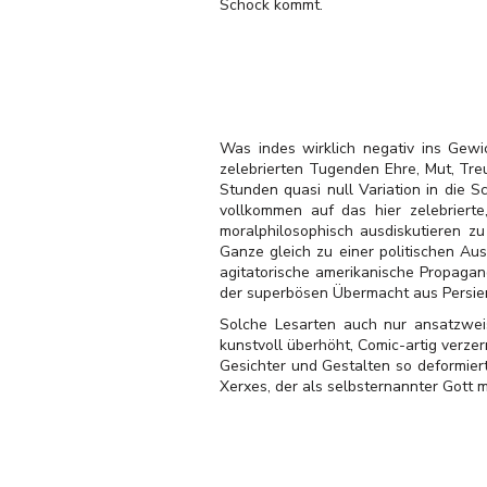
Schock kommt.
Was indes wirklich negativ ins Gewic
zelebrierten Tugenden Ehre, Mut, Treu
Stunden quasi null Variation in die 
vollkommen auf das hier zelebrierte,
moralphilosophisch ausdiskutieren z
Ganze gleich zu einer politischen Au
agitatorische amerikanische Propagan
der superbösen Übermacht aus Persien (
Solche Lesarten auch nur ansatzweis
kunstvoll überhöht, Comic-artig verze
Gesichter und Gestalten so deformiert
Xerxes, der als selbsternannter Gott m