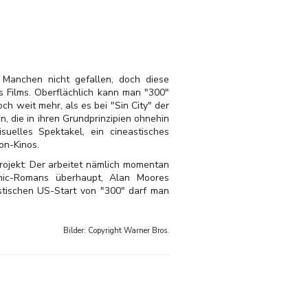
g Manchen nicht gefallen, doch diese
s Films. Oberflächlich kann man "300"
h weit mehr, als es bei "Sin City" der
, die in ihren Grundprinzipien ohnehin
uelles Spektakel, ein cineastisches
on-Kinos.
rojekt: Der arbeitet nämlich momentan
mic-Romans überhaupt, Alan Moores
stischen US-Start von "300" darf man
Bilder: Copyright
Warner Bros.