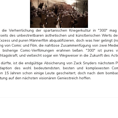
 die Verherrlichung der spartanischen Kriegerkultur in "300" ma
nseits des unbestreitbaren ästhetischen und künstlerischen Werts de
zess und puren Männerfilm abqualifizieren, doch was hier gelingt (noc
ung von Comic und Film, die nahtlose Zusammenfügung von zwei Medien
bisherige Comic-Verfilmungen erahnen ließen. "300" ist pures vis
hlagskraft, und vielleicht sogar ein Wegweiser in die Zukunft des Acti
n dürfte, ist die endgültige Absicherung von Zack Snyders nächstem P
-Adaption des wohl bedeutendsten, besten und komplexesten Co
en 15 Jahren schon einige Leute gescheitert, doch nach dem bomba
rtung auf den nächsten visionären Geniestreich hoffen.