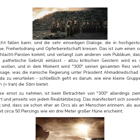
ht fallen kann, sind die sehr einseitigen Dialoge, die in hochges
e, Freiheitsdrang und Opferbereitschaft kreisen. Das ist zum einen 
Schlacht-Parolen kommt, und verlangt zum anderen vom Publikum, das
 pathetische Gebrüll einlässt - allzu kritischen Geistern wird es
u wollen, und in dem Moment wird "300" seinen gesamten Reiz verli
ssage, was die iranische Regierung unter Präsident Ahmadinedschad b
da zu verurteilen - schließlich geht es darum, wie eine kleine Grupp
= Iran) die Stirn bietet.
e ernst zu nehmen, ist beim Betrachten von "300" allerdings ziemli
rrt und jenseits von jedem Realitätsbezug. Das manifestiert sich sowoh
 sind, dass sie schon eher an Orcs als an Menschen erinnern, als au
it circa 50 Piercings wie ein drei Meter großer Hüne erscheint.