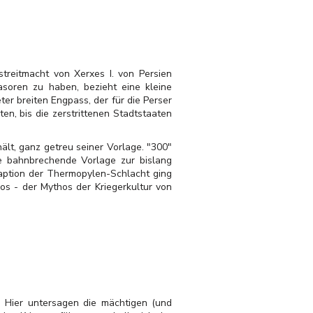
streitmacht von Xerxes I. von Persien
soren zu haben, bezieht eine kleine
r breiten Engpass, der für die Perser
en, bis die zerstrittenen Stadtstaaten
hält, ganz getreu seiner Vorlage. "300"
ie bahnbrechende Vorlage zur bislang
daption der Thermopylen-Schlacht ging
os - der Mythos der Kriegerkultur von
: Hier untersagen die mächtigen (und