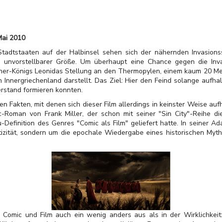
Mai 2010
Stadtstaaten auf der Halbinsel sehen sich der nähernden Invasions
 unvorstellbarer Größe. Um überhaupt eine Chance gegen die Inva
ner-Königs Leonidas Stellung an den Thermopylen, einem kaum 20 Mete
Innergriechenland darstellt. Das Ziel: Hier den Feind solange aufhalt
rstand formieren konnten.
en Fakten, mit denen sich dieser Film allerdings in keinster Weise auf
-Roman von Frank Miller, der schon mit seiner "Sin City"-Reihe d
Definition des Genres "Comic als Film" geliefert hatte. In seiner A
ntizität, sondern um die epochale Wiedergabe eines historischen Myth
n Comic und Film auch ein wenig anders aus als in der Wirklichkeit