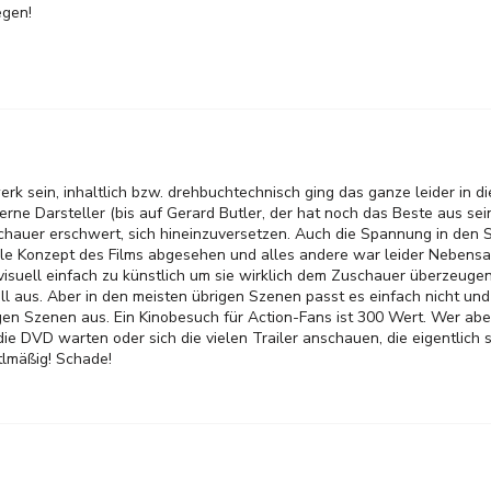
egen!
rk sein, inhaltlich bzw. drehbuchtechnisch ging das ganze leider in d
lzerne Darsteller (bis auf Gerard Butler, der hat noch das Beste aus sei
hauer erschwert, sich hineinzuversetzen. Auch die Spannung in den S
uelle Konzept des Films abgesehen und alles andere war leider Neben
suell einfach zu künstlich um sie wirklich dem Zuschauer überzeugen
l aus. Aber in den meisten übrigen Szenen passt es einfach nicht und 
igen Szenen aus. Ein Kinobesuch für Action-Fans ist 300 Wert. Wer abe
 die DVD warten oder sich die vielen Trailer anschauen, die eigentlich 
ttlmäßig! Schade!