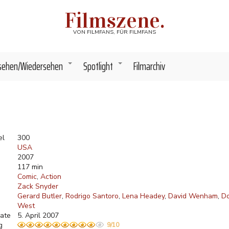
Filmszene.
VON FILMFANS, FÜR FILMFANS
sehen/Wiedersehen
Spotlight
Filmarchiv
+
+
el
300
USA
2007
117 min
Comic
Action
Zack Snyder
Gerard Butler
Rodrigo Santoro
Lena Headey
David Wenham
Do
West
ate
5. April 2007
g
9/10