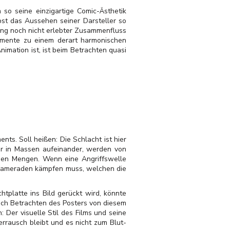
so seine einzigartige Comic-Ästhetik
bst das Aussehen seiner Darsteller so
lang noch nicht erlebter Zusammenfluss
lemente zu einem derart harmonischen
mation ist, ist beim Betrachten quasi
nts. Soll heißen: Die Schlacht ist hier
er in Massen aufeinander, werden von
auen Mengen. Wenn eine Angriffswelle
r Kameraden kämpfen muss, welchen die
htplatte ins Bild gerückt wird, könnte
ch Betrachten des Posters von diesem
 Der visuelle Stil des Films und seine
errausch bleibt und es nicht zum Blut-