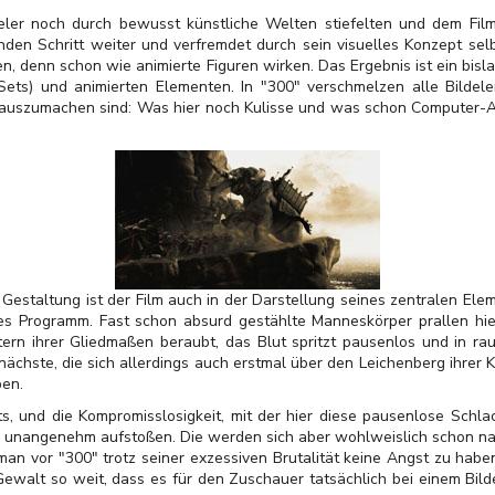
eler noch durch bewusst künstliche Welten stiefelten und dem Film 
den Schritt weiter und verfremdet durch sein visuelles Konzept sel
, denn schon wie animierte Figuren wirken. Das Ergebnis ist ein bis
 Sets) und animierten Elementen. In "300" verschmelzen alle Bilde
auszumachen sind: Was hier noch Kulisse und was schon Computer-Ani
Gestaltung ist der Film auch in der Darstellung seines zentralen Eleme
lles Programm. Fast schon absurd gestählte Manneskörper prallen hi
rn ihrer Gliedmaßen beraubt, das Blut spritzt pausenlos und in r
 nächste, die sich allerdings auch erstmal über den Leichenberg ihre
ben.
ts, und die Kompromisslosigkeit, mit der hier diese pausenlose Schlac
unangenehm aufstoßen. Die werden sich aber wohlweislich schon na
man vor "300" trotz seiner exzessiven Brutalität keine Angst zu haben:
Gewalt so weit, dass es für den Zuschauer tatsächlich bei einem Bild