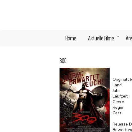
Direkt
zum
Inhalt
Home
Aktuelle Filme
An
+
300
Originaltit
Land
Jahr
Laufzeit
Genre
Regie
Cast
Release D
Bewertun