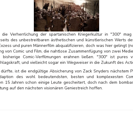
 die Verherrlichung der spartanischen Kriegerkultur in "300" ma
nseits des unbestreitbaren ästhetischen und künstlerischen Werts de
zess und puren Männerfilm abqualifizieren, doch was hier gelingt (noc
ung von Comic und Film, die nahtlose Zusammenfügung von zwei Medien
bisherige Comic-Verfilmungen erahnen ließen. "300" ist pures vis
hlagskraft, und vielleicht sogar ein Wegweiser in die Zukunft des Acti
n dürfte, ist die endgültige Absicherung von Zack Snyders nächstem P
-Adaption des wohl bedeutendsten, besten und komplexesten Co
en 15 Jahren schon einige Leute gescheitert, doch nach dem bomba
rtung auf den nächsten visionären Geniestreich hoffen.