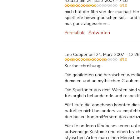
rizla23 am 24. März 2007 - 7:18
6/10
mich hat der film von der machart her 
spieltiefe hinwegtäuschen soll....und
mal ganz abgesehen....
Permalink
Antworten
Lee Cooper am 24. März 2007 - 12:26
8/10
Kurzbeschreibung:
Die gebildeten und heroischen westli
dummen und an mythischen Glaubenssy
Die Spartaner aus dem Westen sind s
fürsorglich behandelnde und respekti
Für Leute die annehmen könnten diese
natürlich nicht besonders zu empfehl
den bösen Iranern/Persern das abzuzi
Für die anderen Kinobesessenen unter
aufwendige Kostüme und einen brach
stylischen Arten man einen Mensch m