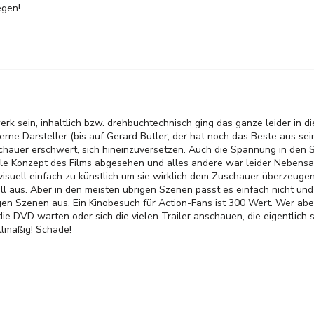
egen!
rk sein, inhaltlich bzw. drehbuchtechnisch ging das ganze leider in d
lzerne Darsteller (bis auf Gerard Butler, der hat noch das Beste aus sei
hauer erschwert, sich hineinzuversetzen. Auch die Spannung in den S
uelle Konzept des Films abgesehen und alles andere war leider Neben
suell einfach zu künstlich um sie wirklich dem Zuschauer überzeugen
l aus. Aber in den meisten übrigen Szenen passt es einfach nicht und 
igen Szenen aus. Ein Kinobesuch für Action-Fans ist 300 Wert. Wer abe
 die DVD warten oder sich die vielen Trailer anschauen, die eigentlich 
ttlmäßig! Schade!