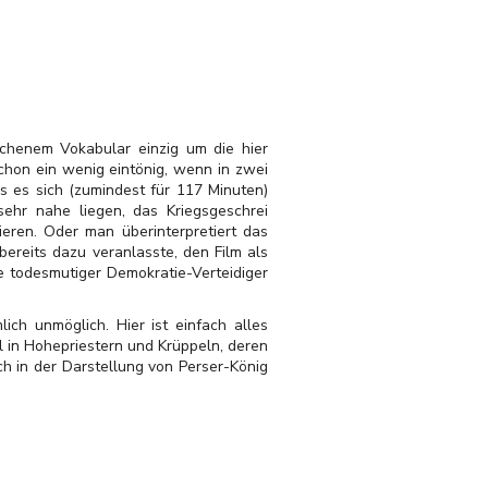
tochenem Vokabular einzig um die hier
schon ein wenig eintönig, wenn in zwei
s es sich (zumindest für 117 Minuten)
 sehr nahe liegen, das Kriegsgeschrei
eren. Oder man überinterpretiert das
ereits dazu veranlasste, den Film als
e todesmutiger Demokratie-Verteidiger
ch unmöglich. Hier ist einfach alles
l in Hohepriestern und Krüppeln, deren
ch in der Darstellung von Perser-König