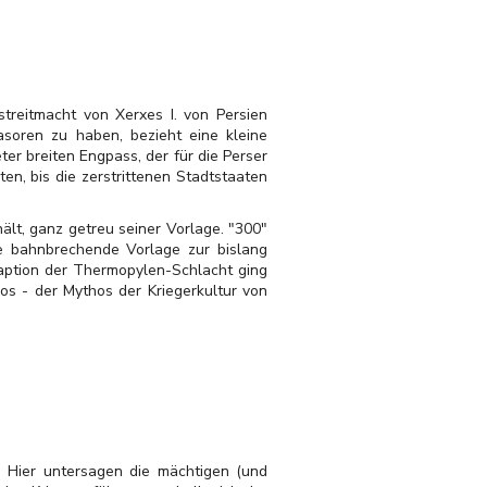
streitmacht von Xerxes I. von Persien
soren zu haben, bezieht eine kleine
r breiten Engpass, der für die Perser
en, bis die zerstrittenen Stadtstaaten
hält, ganz getreu seiner Vorlage. "300"
ie bahnbrechende Vorlage zur bislang
daption der Thermopylen-Schlacht ging
os - der Mythos der Kriegerkultur von
: Hier untersagen die mächtigen (und