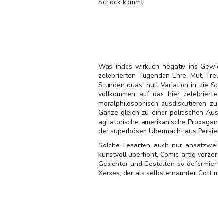
Schock kommt.
Was indes wirklich negativ ins Gewic
zelebrierten Tugenden Ehre, Mut, Treu
Stunden quasi null Variation in die 
vollkommen auf das hier zelebrierte,
moralphilosophisch ausdiskutieren z
Ganze gleich zu einer politischen Au
agitatorische amerikanische Propagan
der superbösen Übermacht aus Persien (
Solche Lesarten auch nur ansatzweis
kunstvoll überhöht, Comic-artig verze
Gesichter und Gestalten so deformiert
Xerxes, der als selbsternannter Gott m