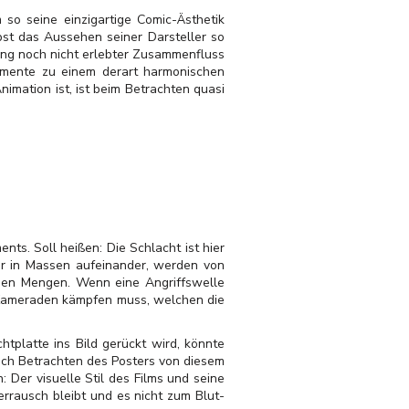
so seine einzigartige Comic-Ästhetik
bst das Aussehen seiner Darsteller so
lang noch nicht erlebter Zusammenfluss
lemente zu einem derart harmonischen
mation ist, ist beim Betrachten quasi
nts. Soll heißen: Die Schlacht ist hier
er in Massen aufeinander, werden von
auen Mengen. Wenn eine Angriffswelle
r Kameraden kämpfen muss, welchen die
htplatte ins Bild gerückt wird, könnte
ch Betrachten des Posters von diesem
 Der visuelle Stil des Films und seine
errausch bleibt und es nicht zum Blut-