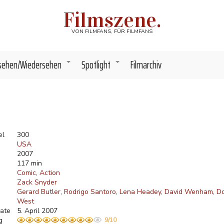
Filmszene.
VON FILMFANS, FÜR FILMFANS
sehen/Wiedersehen
Spotlight
Filmarchiv
+
+
el
300
USA
2007
117 min
Comic
Action
Zack Snyder
Gerard Butler
Rodrigo Santoro
Lena Headey
David Wenham
Do
West
ate
5. April 2007
g
9/10