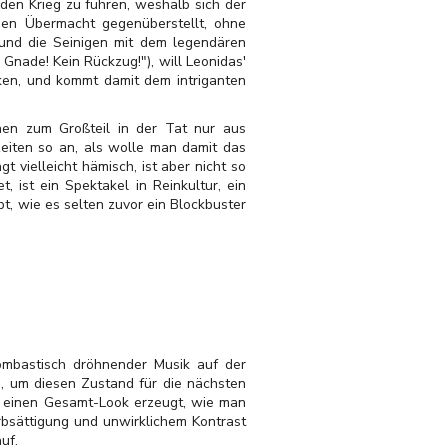
den Krieg zu führen, weshalb sich der
chen Übermacht gegenüberstellt, ohne
und die Seinigen mit dem legendären
nade! Kein Rückzug!"), will Leonidas'
ken, und kommt damit dem intriganten
hen zum Großteil in der Tat nur aus
eiten so an, als wolle man damit das
t vielleicht hämisch, ist aber nicht so
 ist ein Spektakel in Reinkultur, ein
bt, wie es selten zuvor ein Blockbuster
mbastisch dröhnender Musik auf der
s, um diesen Zustand für die nächsten
s einen Gesamt-Look erzeugt, wie man
rbsättigung und unwirklichem Kontrast
uf.