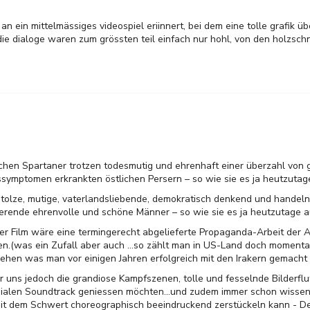
an ein mittelmässiges videospiel eriinnert, bei dem eine tolle grafik ü
 die dialoge waren zum grössten teil einfach nur hohl, von den holzsch
chen Spartaner trotzen todesmutig und ehrenhaft einer überzahl von 
mptomen erkrankten östlichen Persern – so wie sie es ja heutzutage
tolze, mutige, vaterlandsliebende, demokratisch denkend und handeln
erende ehrenvolle und schöne Männer – so wie sie es ja heutzutage a
r Film wäre eine termingerecht abgelieferte Propaganda-Arbeit der A
en.(was ein Zufall aber auch ...so zählt man in US-Land doch momenta
ehen was man vor einigen Jahren erfolgreich mit den Irakern gemacht 
 uns jedoch die grandiose Kampfszenen, tolle und fesselnde Bilderflu
ialen Soundtrack geniessen möchten...und zudem immer schon wissen
it dem Schwert choreographisch beeindruckend zerstückeln kann - Den