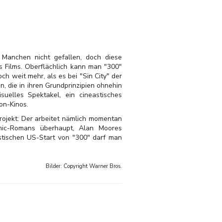
g Manchen nicht gefallen, doch diese
s Films. Oberflächlich kann man "300"
h weit mehr, als es bei "Sin City" der
, die in ihren Grundprinzipien ohnehin
uelles Spektakel, ein cineastisches
on-Kinos.
rojekt: Der arbeitet nämlich momentan
mic-Romans überhaupt, Alan Moores
stischen US-Start von "300" darf man
Bilder: Copyright
Warner Bros.