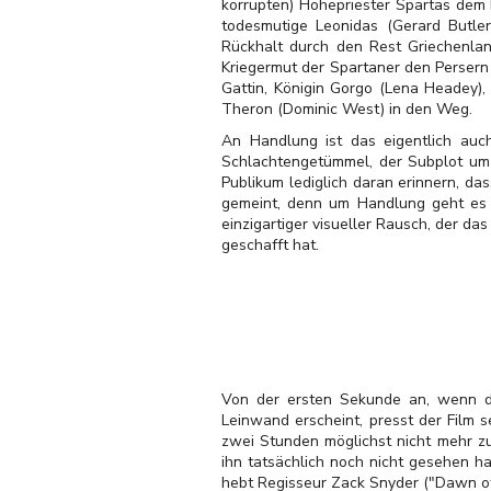
korrupten) Hohepriester Spartas dem 
todesmutige Leonidas (Gerard Butler
Rückhalt durch den Rest Griechenla
Kriegermut der Spartaner den Persern
Gattin, Königin Gorgo (Lena Headey)
Theron (Dominic West) in den Weg.
An Handlung ist das eigentlich auc
Schlachtengetümmel, der Subplot um 
Publikum lediglich daran erinnern, das
gemeint, denn um Handlung geht es be
einzigartiger visueller Rausch, der da
geschafft hat.
Von der ersten Sekunde an, wenn d
Leinwand erscheint, presst der Film 
zwei Stunden möglichst nicht mehr z
ihn tatsächlich noch nicht gesehen h
hebt Regisseur Zack Snyder ("Dawn of