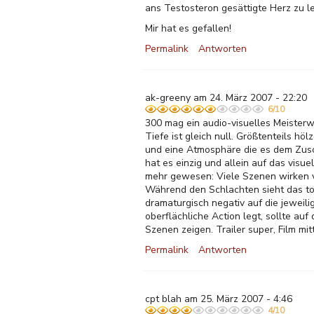
ans Testosteron gesättigte Herz zu l
Mir hat es gefallen!
Permalink
Antworten
ak-greeny am 24. März 2007 - 22:20
6/10
300 mag ein audio-visuelles Meisterwe
Tiefe ist gleich null. Größtenteils hö
und eine Atmosphäre die es dem Zusc
hat es einzig und allein auf das vis
mehr gewesen: Viele Szenen wirken vi
Während den Schlachten sieht das tol
dramaturgisch negativ auf die jeweil
oberflächliche Action legt, sollte auf
Szenen zeigen. Trailer super, Film mi
Permalink
Antworten
cpt blah am 25. März 2007 - 4:46
4/10