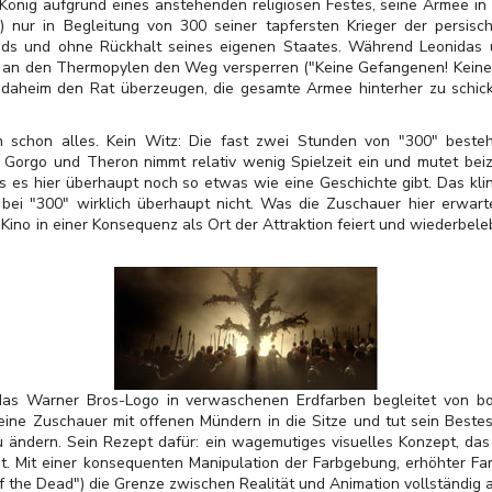
König aufgrund eines anstehenden religiösen Festes, seine Armee in 
) nur in Begleitung von 300 seiner tapfersten Krieger der persis
nds und ohne Rückhalt seines eigenen Staates. Während Leonidas 
 an den Thermopylen den Weg versperren ("Keine Gefangenen! Keine G
, daheim den Rat überzeugen, die gesamte Armee hinterher zu schic
h schon alles. Kein Witz: Die fast zwei Stunden von "300" beste
Gorgo und Theron nimmt relativ wenig Spielzeit ein und mutet beiz
s es hier überhaupt noch so etwas wie eine Geschichte gibt. Das kling
i "300" wirklich überhaupt nicht. Was die Zuschauer hier erwartet,
s Kino in einer Konsequenz als Ort der Attraktion feiert und wiederbele
as Warner Bros-Logo in verwaschenen Erdfarben begleitet von bo
seine Zuschauer mit offenen Mündern in die Sitze und tut sein Beste
u ändern. Sein Rezept dafür: ein wagemutiges visuelles Konzept, da
at. Mit einer konsequenten Manipulation der Farbgebung, erhöhter Fa
 the Dead") die Grenze zwischen Realität und Animation vollständig a