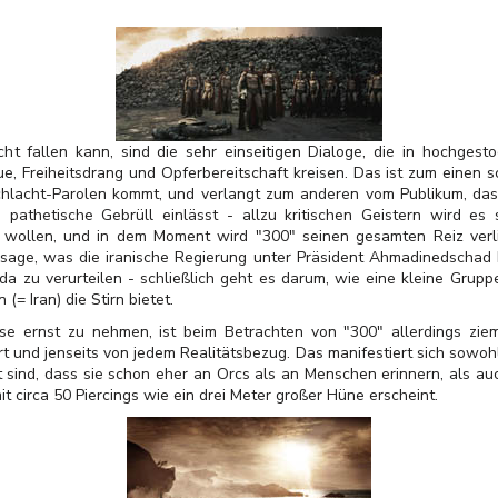
ht fallen kann, sind die sehr einseitigen Dialoge, die in hochges
e, Freiheitsdrang und Opferbereitschaft kreisen. Das ist zum einen 
Schlacht-Parolen kommt, und verlangt zum anderen vom Publikum, das
 pathetische Gebrüll einlässt - allzu kritischen Geistern wird es
u wollen, und in dem Moment wird "300" seinen gesamten Reiz verli
ssage, was die iranische Regierung unter Präsident Ahmadinedschad b
da zu verurteilen - schließlich geht es darum, wie eine kleine Grupp
= Iran) die Stirn bietet.
e ernst zu nehmen, ist beim Betrachten von "300" allerdings ziemli
rrt und jenseits von jedem Realitätsbezug. Das manifestiert sich sowoh
 sind, dass sie schon eher an Orcs als an Menschen erinnern, als au
it circa 50 Piercings wie ein drei Meter großer Hüne erscheint.