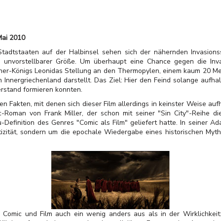
Mai 2010
Stadtstaaten auf der Halbinsel sehen sich der nähernden Invasions
 unvorstellbarer Größe. Um überhaupt eine Chance gegen die Inva
ner-Königs Leonidas Stellung an den Thermopylen, einem kaum 20 Mete
Innergriechenland darstellt. Das Ziel: Hier den Feind solange aufhalt
rstand formieren konnten.
en Fakten, mit denen sich dieser Film allerdings in keinster Weise auf
-Roman von Frank Miller, der schon mit seiner "Sin City"-Reihe d
Definition des Genres "Comic als Film" geliefert hatte. In seiner A
ntizität, sondern um die epochale Wiedergabe eines historischen Myth
n Comic und Film auch ein wenig anders aus als in der Wirklichkeit