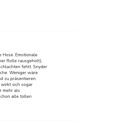
ie Hose. Emotionale
ner Rolle rausgeholt),
chlachten fehlt. Snyder
sache. Weniger wäre
d zu präsentieren.
wirkt sich sogar
r mehr als
schon alle tollen