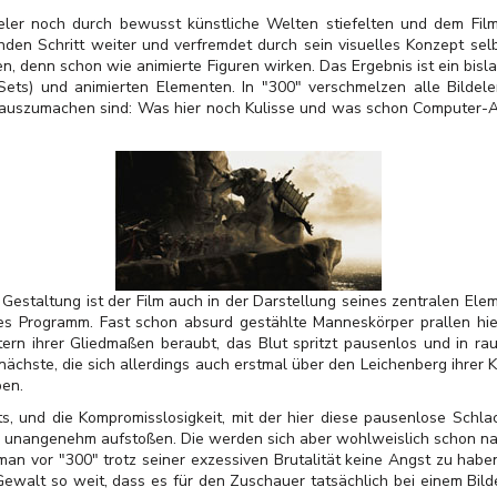
eler noch durch bewusst künstliche Welten stiefelten und dem Film 
den Schritt weiter und verfremdet durch sein visuelles Konzept sel
, denn schon wie animierte Figuren wirken. Das Ergebnis ist ein bis
 Sets) und animierten Elementen. In "300" verschmelzen alle Bilde
auszumachen sind: Was hier noch Kulisse und was schon Computer-Ani
Gestaltung ist der Film auch in der Darstellung seines zentralen Eleme
lles Programm. Fast schon absurd gestählte Manneskörper prallen hi
rn ihrer Gliedmaßen beraubt, das Blut spritzt pausenlos und in r
 nächste, die sich allerdings auch erstmal über den Leichenberg ihre
ben.
ts, und die Kompromisslosigkeit, mit der hier diese pausenlose Schlac
unangenehm aufstoßen. Die werden sich aber wohlweislich schon na
man vor "300" trotz seiner exzessiven Brutalität keine Angst zu haben:
Gewalt so weit, dass es für den Zuschauer tatsächlich bei einem Bild