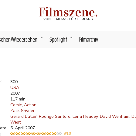
Filmszene.
VON FILMFANS, FÜR FILMFANS
sehen/Wiedersehen
Spotlight
Filmarchiv
+
+
el
300
USA
2007
117 min
Comic
Action
Zack Snyder
Gerard Butler
Rodrigo Santoro
Lena Headey
David Wenham
Do
West
ate
5. April 2007
g
9/10