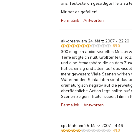
ans Testosteron gesättigte Herz zu l
Mir hat es gefallen!
Permalink
Antworten
ak-greeny am 24. März 2007 - 22:20
6/10
300 mag ein audio-visuelles Meisterwe
Tiefe ist gleich null. Größtenteils hö
und eine Atmosphäre die es dem Zusc
hat es einzig und allein auf das vis
mehr gewesen: Viele Szenen wirken vi
Während den Schlachten sieht das tol
dramaturgisch negativ auf die jeweil
oberflächliche Action legt, sollte auf
Szenen zeigen. Trailer super, Film mi
Permalink
Antworten
cpt blah am 25. März 2007 - 4:46
4/10