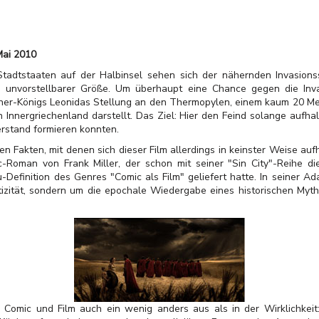
Mai 2010
Stadtstaaten auf der Halbinsel sehen sich der nähernden Invasions
 unvorstellbarer Größe. Um überhaupt eine Chance gegen die Inva
ner-Königs Leonidas Stellung an den Thermopylen, einem kaum 20 Mete
Innergriechenland darstellt. Das Ziel: Hier den Feind solange aufhalt
rstand formieren konnten.
en Fakten, mit denen sich dieser Film allerdings in keinster Weise auf
-Roman von Frank Miller, der schon mit seiner "Sin City"-Reihe d
Definition des Genres "Comic als Film" geliefert hatte. In seiner A
ntizität, sondern um die epochale Wiedergabe eines historischen Myth
n Comic und Film auch ein wenig anders aus als in der Wirklichkeit