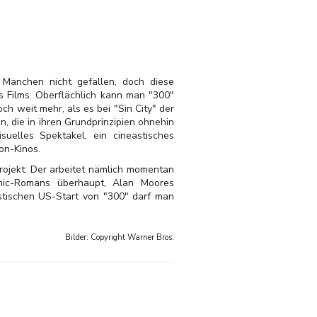
g Manchen nicht gefallen, doch diese
s Films. Oberflächlich kann man "300"
h weit mehr, als es bei "Sin City" der
, die in ihren Grundprinzipien ohnehin
uelles Spektakel, ein cineastisches
on-Kinos.
rojekt: Der arbeitet nämlich momentan
mic-Romans überhaupt, Alan Moores
stischen US-Start von "300" darf man
Bilder: Copyright
Warner Bros.