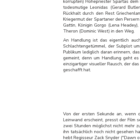
korrupten) Hohepriester Spartas dem 
todesmutige Leonidas (Gerard Butler
Rückhalt durch den Rest Griechenla
Kriegermut der Spartaner den Persern
Gattin, Königin Gorgo (Lena Headey)
Theron (Dominic West) in den Weg.
An Handlung ist das eigentlich auc
Schlachtengetümmel, der Subplot um 
Publikum lediglich daran erinnern, das
gemeint, denn um Handlung geht es be
einzigartiger visueller Rausch, der da
geschafft hat.
Von der ersten Sekunde an, wenn d
Leinwand erscheint, presst der Film 
zwei Stunden möglichst nicht mehr z
ihn tatsächlich noch nicht gesehen h
hebt Regisseur Zack Snyder ("Dawn of