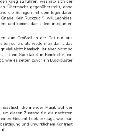
den Krieg zu führen, weshalb sich der
chen Übermacht gegenüberstellt, ohne
und die Seinigen mit dem legendären
nade! Kein Rückzug!"), will Leonidas'
ken, und kommt damit dem intriganten
hen zum Großteil in der Tat nur aus
eiten so an, als wolle man damit das
t vielleicht hämisch, ist aber nicht so
 ist ein Spektakel in Reinkultur, ein
bt, wie es selten zuvor ein Blockbuster
mbastisch dröhnender Musik auf der
s, um diesen Zustand für die nächsten
s einen Gesamt-Look erzeugt, wie man
rbsättigung und unwirklichem Kontrast
uf.