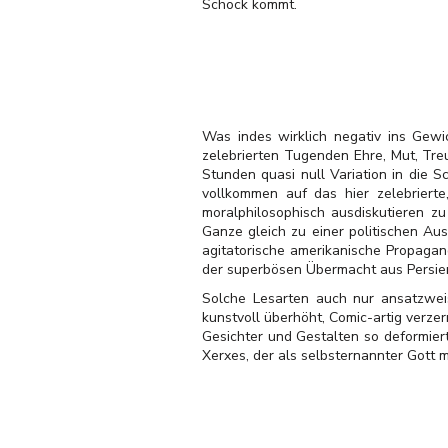
Schock kommt.
Was indes wirklich negativ ins Gewic
zelebrierten Tugenden Ehre, Mut, Treu
Stunden quasi null Variation in die 
vollkommen auf das hier zelebrierte,
moralphilosophisch ausdiskutieren z
Ganze gleich zu einer politischen Au
agitatorische amerikanische Propagan
der superbösen Übermacht aus Persien (
Solche Lesarten auch nur ansatzweis
kunstvoll überhöht, Comic-artig verze
Gesichter und Gestalten so deformiert
Xerxes, der als selbsternannter Gott m