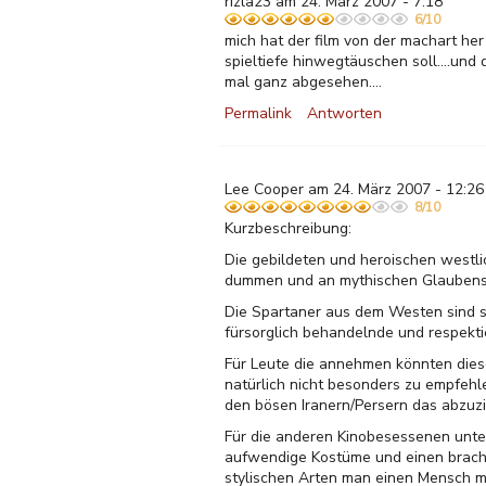
rizla23 am 24. März 2007 - 7:18
6/10
mich hat der film von der machart her 
spieltiefe hinwegtäuschen soll....und
mal ganz abgesehen....
Permalink
Antworten
Lee Cooper am 24. März 2007 - 12:26
8/10
Kurzbeschreibung:
Die gebildeten und heroischen westli
dummen und an mythischen Glaubenssy
Die Spartaner aus dem Westen sind s
fürsorglich behandelnde und respekti
Für Leute die annehmen könnten diese
natürlich nicht besonders zu empfehl
den bösen Iranern/Persern das abzuzi
Für die anderen Kinobesessenen unter
aufwendige Kostüme und einen brach
stylischen Arten man einen Mensch m