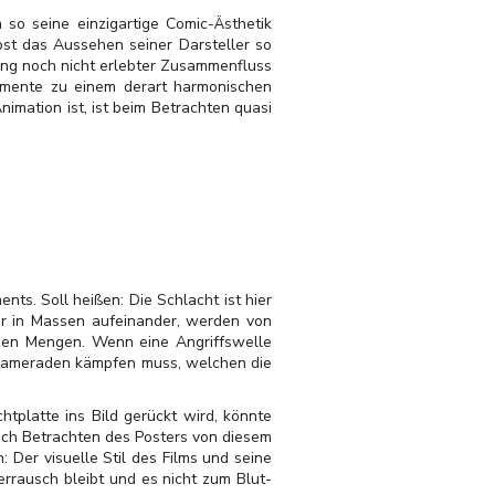
so seine einzigartige Comic-Ästhetik
bst das Aussehen seiner Darsteller so
lang noch nicht erlebter Zusammenfluss
lemente zu einem derart harmonischen
mation ist, ist beim Betrachten quasi
nts. Soll heißen: Die Schlacht ist hier
er in Massen aufeinander, werden von
auen Mengen. Wenn eine Angriffswelle
r Kameraden kämpfen muss, welchen die
htplatte ins Bild gerückt wird, könnte
ch Betrachten des Posters von diesem
 Der visuelle Stil des Films und seine
errausch bleibt und es nicht zum Blut-