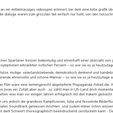
an ein mittelmässiges videospiel eriinnert, bei dem eine tolle grafik ü
 die dialoge waren zum grössten teil einfach nur hohl, von den holzsch
chen Spartaner trotzen todesmutig und ehrenhaft einer überzahl von 
mptomen erkrankten östlichen Persern – so wie sie es ja heutzutage
tolze, mutige, vaterlandsliebende, demokratisch denkend und handeln
erende ehrenvolle und schöne Männer – so wie sie es ja heutzutage a
r Film wäre eine termingerecht abgelieferte Propaganda-Arbeit der A
en.(was ein Zufall aber auch ...so zählt man in US-Land doch momenta
ehen was man vor einigen Jahren erfolgreich mit den Irakern gemacht 
 uns jedoch die grandiose Kampfszenen, tolle und fesselnde Bilderflu
ialen Soundtrack geniessen möchten...und zudem immer schon wissen
it dem Schwert choreographisch beeindruckend zerstückeln kann - Den