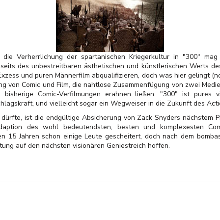
 die Verherrlichung der spartanischen Kriegerkultur in "300" ma
nseits des unbestreitbaren ästhetischen und künstlerischen Werts de
zess und puren Männerfilm abqualifizieren, doch was hier gelingt (noc
ung von Comic und Film, die nahtlose Zusammenfügung von zwei Medien
bisherige Comic-Verfilmungen erahnen ließen. "300" ist pures vis
hlagskraft, und vielleicht sogar ein Wegweiser in die Zukunft des Acti
n dürfte, ist die endgültige Absicherung von Zack Snyders nächstem P
-Adaption des wohl bedeutendsten, besten und komplexesten Co
en 15 Jahren schon einige Leute gescheitert, doch nach dem bomba
rtung auf den nächsten visionären Geniestreich hoffen.