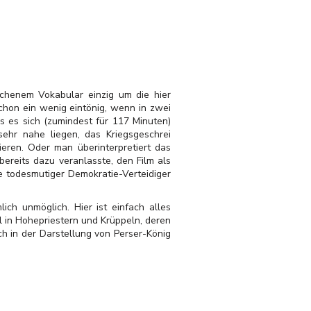
tochenem Vokabular einzig um die hier
schon ein wenig eintönig, wenn in zwei
s es sich (zumindest für 117 Minuten)
 sehr nahe liegen, das Kriegsgeschrei
eren. Oder man überinterpretiert das
ereits dazu veranlasste, den Film als
e todesmutiger Demokratie-Verteidiger
ch unmöglich. Hier ist einfach alles
l in Hohepriestern und Krüppeln, deren
ch in der Darstellung von Perser-König