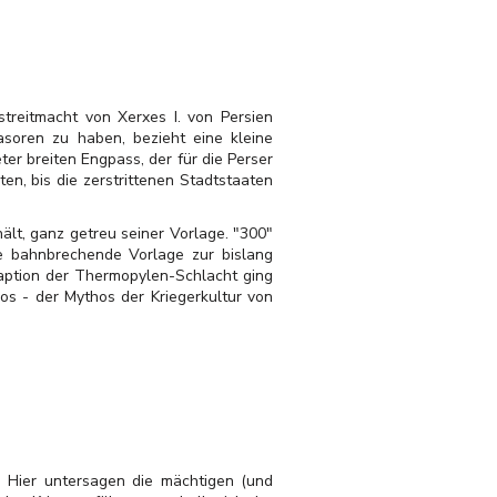
streitmacht von Xerxes I. von Persien
soren zu haben, bezieht eine kleine
r breiten Engpass, der für die Perser
en, bis die zerstrittenen Stadtstaaten
hält, ganz getreu seiner Vorlage. "300"
ie bahnbrechende Vorlage zur bislang
daption der Thermopylen-Schlacht ging
os - der Mythos der Kriegerkultur von
: Hier untersagen die mächtigen (und