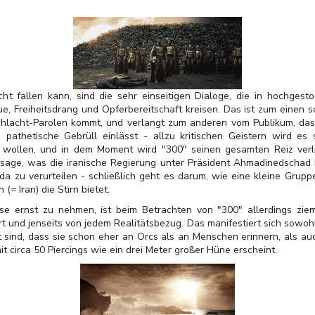
ht fallen kann, sind die sehr einseitigen Dialoge, die in hochges
e, Freiheitsdrang und Opferbereitschaft kreisen. Das ist zum einen 
Schlacht-Parolen kommt, und verlangt zum anderen vom Publikum, das
 pathetische Gebrüll einlässt - allzu kritischen Geistern wird es
u wollen, und in dem Moment wird "300" seinen gesamten Reiz verli
ssage, was die iranische Regierung unter Präsident Ahmadinedschad b
da zu verurteilen - schließlich geht es darum, wie eine kleine Grupp
= Iran) die Stirn bietet.
e ernst zu nehmen, ist beim Betrachten von "300" allerdings ziemli
rrt und jenseits von jedem Realitätsbezug. Das manifestiert sich sowoh
 sind, dass sie schon eher an Orcs als an Menschen erinnern, als au
it circa 50 Piercings wie ein drei Meter großer Hüne erscheint.