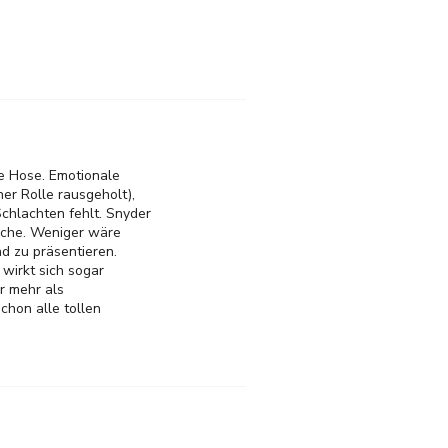
ie Hose. Emotionale
ner Rolle rausgeholt),
chlachten fehlt. Snyder
sache. Weniger wäre
d zu präsentieren.
wirkt sich sogar
r mehr als
schon alle tollen