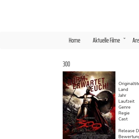
Direkt
zum
Inhalt
Home
Aktuelle Filme
An
+
300
Originaltit
Land
Jahr
Laufzeit
Genre
Regie
Cast
Release D
Bewertun