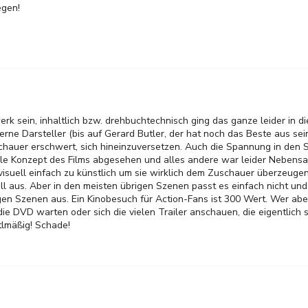
egen!
rk sein, inhaltlich bzw. drehbuchtechnisch ging das ganze leider in d
lzerne Darsteller (bis auf Gerard Butler, der hat noch das Beste aus sei
hauer erschwert, sich hineinzuversetzen. Auch die Spannung in den S
uelle Konzept des Films abgesehen und alles andere war leider Neben
suell einfach zu künstlich um sie wirklich dem Zuschauer überzeugen
l aus. Aber in den meisten übrigen Szenen passt es einfach nicht und 
igen Szenen aus. Ein Kinobesuch für Action-Fans ist 300 Wert. Wer abe
 die DVD warten oder sich die vielen Trailer anschauen, die eigentlich 
ttlmäßig! Schade!