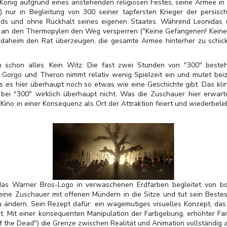
König aufgrund eines anstehenden religiösen Festes, seine Armee in 
) nur in Begleitung von 300 seiner tapfersten Krieger der persis
nds und ohne Rückhalt seines eigenen Staates. Während Leonidas 
 an den Thermopylen den Weg versperren ("Keine Gefangenen! Keine G
, daheim den Rat überzeugen, die gesamte Armee hinterher zu schic
h schon alles. Kein Witz: Die fast zwei Stunden von "300" beste
Gorgo und Theron nimmt relativ wenig Spielzeit ein und mutet beiz
s es hier überhaupt noch so etwas wie eine Geschichte gibt. Das kling
i "300" wirklich überhaupt nicht. Was die Zuschauer hier erwartet,
s Kino in einer Konsequenz als Ort der Attraktion feiert und wiederbele
as Warner Bros-Logo in verwaschenen Erdfarben begleitet von bo
seine Zuschauer mit offenen Mündern in die Sitze und tut sein Beste
u ändern. Sein Rezept dafür: ein wagemutiges visuelles Konzept, da
at. Mit einer konsequenten Manipulation der Farbgebung, erhöhter Fa
 the Dead") die Grenze zwischen Realität und Animation vollständig a