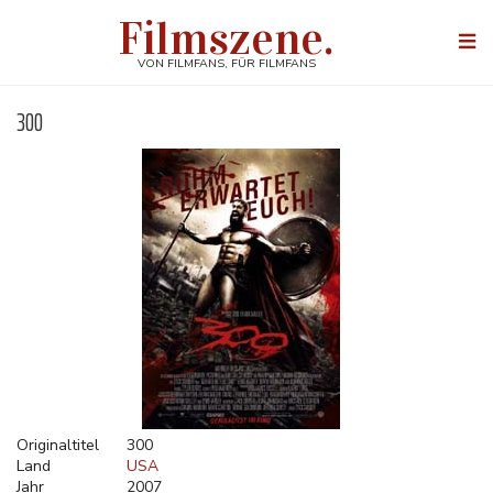
Direkt
Filmszene.
zum
Togg
Inhalt
navi
VON FILMFANS, FÜR FILMFANS
300
Originaltitel
300
Land
USA
Jahr
2007