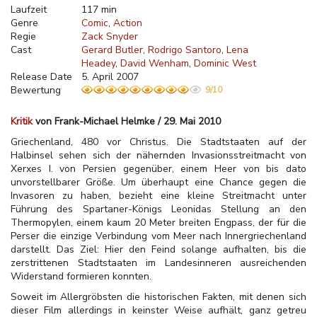
Laufzeit
117 min
Genre
Comic
Action
Regie
Zack Snyder
Cast
Gerard Butler
Rodrigo Santoro
Lena
Headey
David Wenham
Dominic West
Release Date
5. April 2007
Bewertung
9/10
Kritik
von Frank-Michael Helmke / 29. Mai 2010
Griechenland, 480 vor Christus. Die Stadtstaaten auf der
Halbinsel sehen sich der nähernden Invasionsstreitmacht von
Xerxes I. von Persien gegenüber, einem Heer von bis dato
unvorstellbarer Größe. Um überhaupt eine Chance gegen die
Invasoren zu haben, bezieht eine kleine Streitmacht unter
Führung des Spartaner-Königs Leonidas Stellung an den
Thermopylen, einem kaum 20 Meter breiten Engpass, der für die
Perser die einzige Verbindung vom Meer nach Innergriechenland
darstellt. Das Ziel: Hier den Feind solange aufhalten, bis die
zerstrittenen Stadtstaaten im Landesinneren ausreichenden
Widerstand formieren konnten.
Soweit im Allergröbsten die historischen Fakten, mit denen sich
dieser Film allerdings in keinster Weise aufhält, ganz getreu