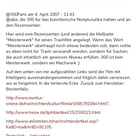
@300Fans am 4. April 2007 - 11:43
@alle, die 300 für das künstlerische Nonplusultra halten und an
den Rezensenten:
Hier wird vom Rezensenten (und anderen) die Meßlatte
"Meisterwerk" für einen Trashfilm angelegt. Wenn das Wort
"Meisterwerk" überhaupt noch etwas bedeuten soll, dann sollte
es eben nicht für Trash verwandt werden, sondern für Sachen,
die auch inhaltlich ein gewisses Niveau erfüllen. 300 ist kein
Meisterwerk, sondern ein Machwerk ;).
Auf den unten von mir aufgezählten Links wird der Film mit
Intelligenz auseinandergenommen und folglich dahin verwiesen,
wo er hingehört: In die hinterste Ecke. Zurück zum Hersteller.
Bestenfalls.
http://www.merkur-
online.de/nachrichten/kultur/film/art368,781064.html?…
http://www.heise.de/tp/r4/artikel/25/25002/1.html
http://www.dolomiten.it/nachrichten/artikel.asp?
KatID=ba&ArtID=91105
Permalink
Antworten