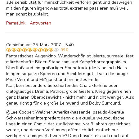
alle sensibilität für menschlichkeit verloren geht und deswegen
mit den figuren irgendwas total extremes passieren muß weil
man sonst kalt bleibt.
Permalink
Antworten
Comicfan am 25. März 2007 - 5:40
9/10
Fantastisches Augenkino. Wunderschön stilisierte, surreale, fast
märchenhafte Bilder. Steadicam und Kampfchoreographie im
Überfluß, und ein großartiger Soundtrack (die Nine Inch Nails
klingen sogar zu Speeren und Schildern gut). Dazu die nötige
Prise Verrat und Mißgunst und ein nettes Ende.
Klar, kein besonders tiefschürfendes Charakterkino oder
dialoglastiges Drama. Pathos, große Gesten, Krieg gegen einen
ganz klaren Oberbösewicht - nicht mehr und nicht weniger. Also
genau richtig für die große Leinwand und Dolby Surround.
@Lee Cooper: Welcher Amerika-hassende, pseudo-liberale
Schwarzseher interpretiert denn die aktuelle weltpolitische
Lage in einen Comic, der zunächst mal vor 9 Jahren gezeichnet
wurde, und dessen Verfilmung offensichtlich einfach nur
werkgetreu umgesetzt wurde? Dann basiert er auch noch auf