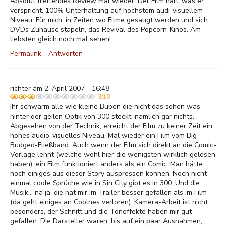
Absolut treffendes Review mal wieder. Der Film hält, was er
verspricht. 100% Unterhaltung auf höchstem audi-visuellem
Niveau. Für mich, in Zeiten wo Filme gesaugt werden und sich
DVDs Zuhause stapeln, das Revival des Popcorn-Kinos. Am
liebsten gleich noch mal sehen!
Permalink
Antworten
richter am 2. April 2007 - 16:48
3/10
Ihr schwärm alle wie kleine Buben die nicht das sehen was
hinter der geilen Optik von 300 steckt, nämlich gar nichts.
Abgesehen von der Technik, erreicht der Film zu keiner Zeit ein
hohes audio-visuelles Niveau. Mal wieder ein Film vom Big-
Budged-Fließband. Auch wenn der Film sich direkt an die Comic-
Vorlage lehnt (welche wohl hier die wenigsten wirklich gelesen
haben), ein Film funktioniert anders als ein Comic. Man hätte
noch einiges aus dieser Story auspressen können. Noch nicht
einmal coole Sprüche wie in Sin City gibt es in 300. Und die
Musik... na ja, die hat mir im Trailer besser gefallen als im Film
(da geht einiges an Coolnes verloren). Kamera-Arbeit ist nicht
besonders, der Schnitt und die Toneffekte haben mir gut
gefallen. Die Darsteller waren, bis auf ein paar Ausnahmen,