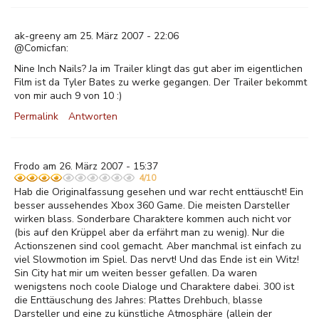
ak-greeny am 25. März 2007 - 22:06
@Comicfan:
Nine Inch Nails? Ja im Trailer klingt das gut aber im eigentlichen
Film ist da Tyler Bates zu werke gegangen. Der Trailer bekommt
von mir auch 9 von 10 :)
Permalink
Antworten
Frodo am 26. März 2007 - 15:37
4/10
Hab die Originalfassung gesehen und war recht enttäuscht! Ein
besser aussehendes Xbox 360 Game. Die meisten Darsteller
wirken blass. Sonderbare Charaktere kommen auch nicht vor
(bis auf den Krüppel aber da erfährt man zu wenig). Nur die
Actionszenen sind cool gemacht. Aber manchmal ist einfach zu
viel Slowmotion im Spiel. Das nervt! Und das Ende ist ein Witz!
Sin City hat mir um weiten besser gefallen. Da waren
wenigstens noch coole Dialoge und Charaktere dabei. 300 ist
die Enttäuschung des Jahres: Plattes Drehbuch, blasse
Darsteller und eine zu künstliche Atmosphäre (allein der