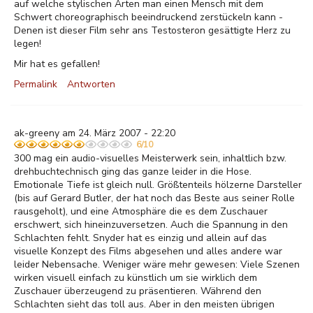
auf welche stylischen Arten man einen Mensch mit dem
Schwert choreographisch beeindruckend zerstückeln kann -
Denen ist dieser Film sehr ans Testosteron gesättigte Herz zu
legen!
Mir hat es gefallen!
Permalink
Antworten
ak-greeny am 24. März 2007 - 22:20
6/10
300 mag ein audio-visuelles Meisterwerk sein, inhaltlich bzw.
drehbuchtechnisch ging das ganze leider in die Hose.
Emotionale Tiefe ist gleich null. Größtenteils hölzerne Darsteller
(bis auf Gerard Butler, der hat noch das Beste aus seiner Rolle
rausgeholt), und eine Atmosphäre die es dem Zuschauer
erschwert, sich hineinzuversetzen. Auch die Spannung in den
Schlachten fehlt. Snyder hat es einzig und allein auf das
visuelle Konzept des Films abgesehen und alles andere war
leider Nebensache. Weniger wäre mehr gewesen: Viele Szenen
wirken visuell einfach zu künstlich um sie wirklich dem
Zuschauer überzeugend zu präsentieren. Während den
Schlachten sieht das toll aus. Aber in den meisten übrigen