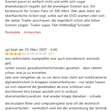
Szenen passt es einfach nicht und wirkt sich sogar
dramaturgisch negativ auf die jeweiligen Szenen aus. Ein
Kinobesuch für Action-Fans ist 300 Wert. Wer aber mehr als
oberflächliche Action legt, sollte auf die DVD warten oder sich
die vielen Trailer anschauen, die eigentlich schon alle tollen
Szenen zeigen. Trailer super, Film mittlmäßig! Schade!
Permalink
Antworten
cpt blah am 25. März 2007 - 4:46
4/10
leni riefenstahls olympiafilm war auch künstlerisch wertvoll,
gell.
selten sowas gewaltverherrlichendes gesehen - aber stimmt
schon, war ja zu erwarten.
rate vom reingehen ab, es sei denn man steht auf wohltrainierte
alphamännchen in knappen lederunterhosen - nur leider hauen
sie sich dauernd die gliedmaßen ab bzw schlitzen und
durchboren ihre körper anstatt sich in wollust
übereinanderzuwälzen. mal wieder knapp daneben - schade.
die brutalen filme und computerspiele sind oft die technisch
avanciertesten - vermutlich weil bei der entwicklung der technik