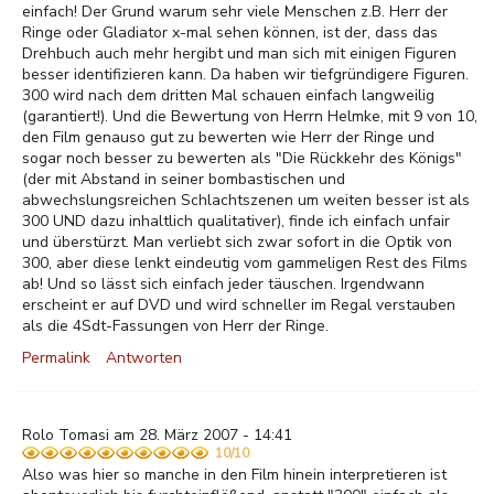
einfach! Der Grund warum sehr viele Menschen z.B. Herr der
Ringe oder Gladiator x-mal sehen können, ist der, dass das
Drehbuch auch mehr hergibt und man sich mit einigen Figuren
besser identifizieren kann. Da haben wir tiefgründigere Figuren.
300 wird nach dem dritten Mal schauen einfach langweilig
(garantiert!). Und die Bewertung von Herrn Helmke, mit 9 von 10,
den Film genauso gut zu bewerten wie Herr der Ringe und
sogar noch besser zu bewerten als "Die Rückkehr des Königs"
(der mit Abstand in seiner bombastischen und
abwechslungsreichen Schlachtszenen um weiten besser ist als
300 UND dazu inhaltlich qualitativer), finde ich einfach unfair
und überstürzt. Man verliebt sich zwar sofort in die Optik von
300, aber diese lenkt eindeutig vom gammeligen Rest des Films
ab! Und so lässt sich einfach jeder täuschen. Irgendwann
erscheint er auf DVD und wird schneller im Regal verstauben
als die 4Sdt-Fassungen von Herr der Ringe.
Permalink
Antworten
Rolo Tomasi am 28. März 2007 - 14:41
10/10
Also was hier so manche in den Film hinein interpretieren ist