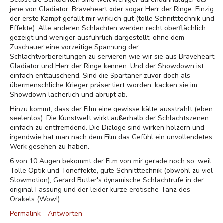
jene von Gladiator, Braveheart oder sogar Herr der Ringe. Einzig
der erste Kampf gefällt mir wirklich gut (tolle Schnitttechnik und
Effekte). Alle anderen Schlachten werden recht oberflächlich
gezeigt und weniger ausführlich dargestellt, ohne dem
Zuschauer eine vorzeitige Spannung der
Schlachtvorbereitungen zu servieren wie wir sie aus Braveheart,
Gladiator und Herr der Ringe kennen. Und der Showdown ist
einfach enttäuschend. Sind die Spartaner zuvor doch als
übermenschliche Krieger präsentiert worden, kacken sie im
Showdown lächerlich und abrupt ab.
Hinzu kommt, dass der Film eine gewisse kälte ausstrahlt (eben
seelenlos). Die Kunstwelt wirkt außerhalb der Schlachtszenen
einfach zu entfremdend. Die Dialoge sind wirken hölzern und
irgendwie hat man nach dem Film das Gefühl ein unvollendetes
Werk gesehen zu haben.
6 von 10 Augen bekommt der Film von mir gerade noch so, weil:
Tolle Optik und Toneffekte, gute Schnitttechnik (obwohl zu viel
Slowmotion), Gerard Butler's dynamische Schlachtrufe in der
original Fassung und der leider kurze erotische Tanz des
Orakels (Wow!).
Permalink
Antworten