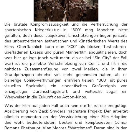
Die brutale Kompromisslosigkeit und die Verherrlichung der
spartanischen Kriegerkultur in "300" mag Manchen nicht
gefallen, doch diese subjektiven Einschätzungen liegen jenseits
des unbestreitbaren ästhetischen und künstlerischen Werts des
Films. Oberflächlich kann man "300" als bloßen Testosteron-
überladenen Exzess und puren Männerfilm abqualifizieren, doch
was hier gelingt (noch weit mehr, als es bei "Sin City" der Fall
war) ist die perfekte Verschmelzung von Comic und Film, die
nahtlose Zusammenfügung von zwei Medien, die in ihren
Grundprinzipien ohnehin viel mehr gemeinsam haben, als es
bisherige Comic-Verfilmungen erahnen ließen. "300" ist pures
visuelles Spektakel, ein cineastisches Großereignis von
einzigartiger Durchschlagskraft, und vielleicht sogar ein
Wegweiser in die Zukunft des Action-Kinos.
Was der Film auf jeden Fall auch sein dürfte, ist die endgültige
Absicherung von Zack Snyders nächstem Projekt: Der arbeitet
nämlich momentan an der Verwirklichung einer Film-Adaption
des wohl bedeutendsten, besten und komplexesten Comic-
Romans überhaupt, Alan Moores "Watchmen". Daran sind in den