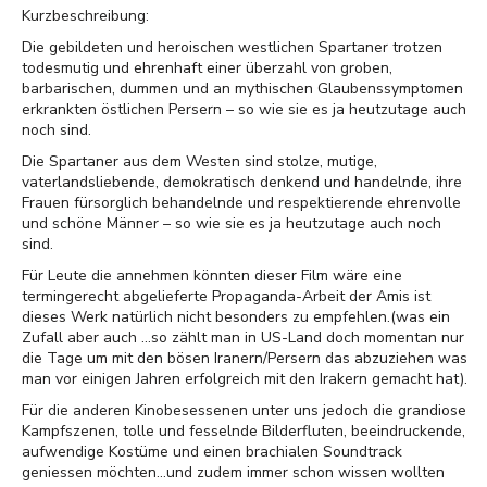
Kurzbeschreibung:
Die gebildeten und heroischen westlichen Spartaner trotzen
todesmutig und ehrenhaft einer überzahl von groben,
barbarischen, dummen und an mythischen Glaubenssymptomen
erkrankten östlichen Persern – so wie sie es ja heutzutage auch
noch sind.
Die Spartaner aus dem Westen sind stolze, mutige,
vaterlandsliebende, demokratisch denkend und handelnde, ihre
Frauen fürsorglich behandelnde und respektierende ehrenvolle
und schöne Männer – so wie sie es ja heutzutage auch noch
sind.
Für Leute die annehmen könnten dieser Film wäre eine
termingerecht abgelieferte Propaganda-Arbeit der Amis ist
dieses Werk natürlich nicht besonders zu empfehlen.(was ein
Zufall aber auch ...so zählt man in US-Land doch momentan nur
die Tage um mit den bösen Iranern/Persern das abzuziehen was
man vor einigen Jahren erfolgreich mit den Irakern gemacht hat).
Für die anderen Kinobesessenen unter uns jedoch die grandiose
Kampfszenen, tolle und fesselnde Bilderfluten, beeindruckende,
aufwendige Kostüme und einen brachialen Soundtrack
geniessen möchten...und zudem immer schon wissen wollten