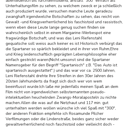
abenteuerlich bis furchteinflößend, anstatt "300" einfach als
Unterhaltungsfilm zu sehen, zu welchem zweck er ja schließlich
auch produziert wurde, versuchen manche Leute geradezu
zwanghaft irgendwelche Botschaften zu sehen, das reicht von
Gewalt -und Kriegsverherrlichend bis faschistoid und rassistisch,
wenn eben diese Leute lange genug suchen finden sie
wahrscheinlich selbst in einem Margarine-Werbespot eine
fragwürdige Botschaft, und was das Leni Riefenstahl
gequatsche soll weiss auch keiner es ist Historisch verbürgt das
die Spartaner so spärlich bekleidet und in ihrer von Ruhm,Ehre
und Krieg leidenschaftlich geprägten Lebensphilosophie eher
einfach gestrickt waren(Nicht umsonst sind die Spartaner
Namensgeber für den Begriff "Spartanisch" z.B. "Das Auto ist
spartanisch ausgestattet".) und das war vor ca. 2500 Jahren,
Leni Riefenstahl drehte Ihre Streifen in den 30er Jahren des
20sten Jahrhunderts da fragt sich doch wer von wem
beeinflusst wurde.Ich laße mir jedenfalls meinen Spaß an dem
Film nicht von irgendwelchen selbsternannten pseudo-
intelektuellen heuchelnden Zwangs-Moralaposteln zu nichte
machen.Allen die was auf die Netzhaut und 117 min. gut
unterhalten werden wollen wünsche ich viel Spaß mit "300",
der anderen Fraktion empfehle ich Rosamunde Pilcher
Verfilmungen oder die Lindenstraße, beides ganz sicher weder
gewaltverherrlichend noch faschistoid oder vielleicht doch -