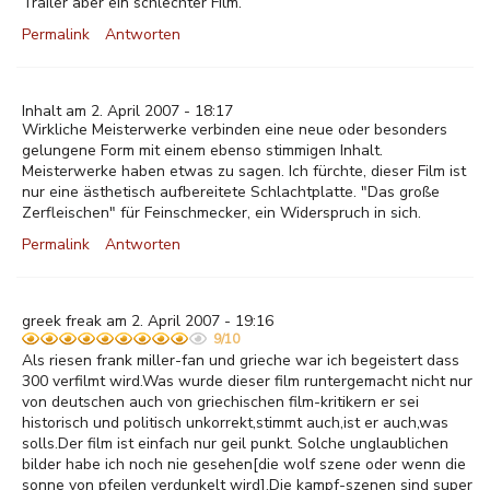
Trailer aber ein schlechter Film.
Permalink
Antworten
Inhalt am 2. April 2007 - 18:17
Wirkliche Meisterwerke verbinden eine neue oder besonders
gelungene Form mit einem ebenso stimmigen Inhalt.
Meisterwerke haben etwas zu sagen. Ich fürchte, dieser Film ist
nur eine ästhetisch aufbereitete Schlachtplatte. "Das große
Zerfleischen" für Feinschmecker, ein Widerspruch in sich.
Permalink
Antworten
greek freak am 2. April 2007 - 19:16
9/10
Als riesen frank miller-fan und grieche war ich begeistert dass
300 verfilmt wird.Was wurde dieser film runtergemacht nicht nur
von deutschen auch von griechischen film-kritikern er sei
historisch und politisch unkorrekt,stimmt auch,ist er auch,was
solls.Der film ist einfach nur geil punkt. Solche unglaublichen
bilder habe ich noch nie gesehen[die wolf szene oder wenn die
sonne von pfeilen verdunkelt wird].Die kampf-szenen sind super