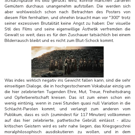
Schlachtplatte ins Bild gerückt wird, könnte manchen zarteren
Gemütern durchaus unangenehm aufstoßen. Die werden sich
aber wohlweislich schon nach Betrachten des Posters von
diesem Film fernhalten, und ohnehin braucht man vor "300" trotz
seiner exzessiven Brutalität keine Angst zu haben: Der visuelle
Stil des Films und seine eigenwillige Ästhetik verfremden die
Gewalt so weit, dass es für den Zuschauer tatsächlich bei einem
Bilderrausch bleibt und es nicht zum Blut-Schock kommt.
Was indes wirklich negativ ins Gewicht fallen kann, sind die sehr
einseitigen Dialoge, die in hochgestochenem Vokabular einzig um
die hier zelebrierten Tugenden Ehre, Mut, Treue, Freiheitsdrang
und Opferbereitschaft kreisen. Das ist zum einen schon ein
wenig eintönig, wenn in zwei Stunden quasi null Variation in die
Schlacht-Parolen kommt, und verlangt zum anderen vom
Publikum, dass es sich (zumindest für 117 Minuten) vollkommen
auf das hier zelebrierte, pathetische Gebrüll einlässt - allzu
kritischen Geistern wird es sehr nahe liegen, das Kriegsgeschrei
moralphilosophisch ausdiskutieren zu wollen, und in dem