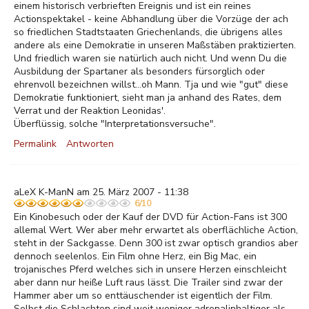
einem historisch verbrieften Ereignis und ist ein reines
Actionspektakel - keine Abhandlung über die Vorzüge der ach
so friedlichen Stadtstaaten Griechenlands, die übrigens alles
andere als eine Demokratie in unseren Maßstäben praktizierten.
Und friedlich waren sie natürlich auch nicht. Und wenn Du die
Ausbildung der Spartaner als besonders fürsorglich oder
ehrenvoll bezeichnen willst...oh Mann. Tja und wie "gut" diese
Demokratie funktioniert, sieht man ja anhand des Rates, dem
Verrat und der Reaktion Leonidas'.
Überflüssig, solche "Interpretationsversuche".
Permalink
Antworten
aLeX K-ManN am 25. März 2007 - 11:38
6/10
Ein Kinobesuch oder der Kauf der DVD für Action-Fans ist 300
allemal Wert. Wer aber mehr erwartet als oberflächliche Action,
steht in der Sackgasse. Denn 300 ist zwar optisch grandios aber
dennoch seelenlos. Ein Film ohne Herz, ein Big Mac, ein
trojanisches Pferd welches sich in unsere Herzen einschleicht
aber dann nur heiße Luft raus lässt. Die Trailer sind zwar der
Hammer aber um so enttäuschender ist eigentlich der Film.
Selbst die Schlachten sind weit weniger adrenalinhaltiger als