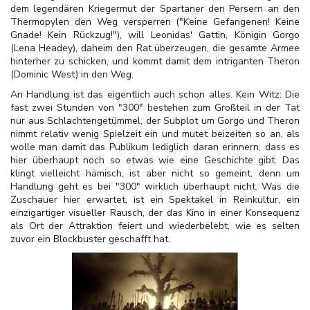
dem legendären Kriegermut der Spartaner den Persern an den
Thermopylen den Weg versperren ("Keine Gefangenen! Keine
Gnade! Kein Rückzug!"), will Leonidas' Gattin, Königin Gorgo
(Lena Headey), daheim den Rat überzeugen, die gesamte Armee
hinterher zu schicken, und kommt damit dem intriganten Theron
(Dominic West) in den Weg.
An Handlung ist das eigentlich auch schon alles. Kein Witz: Die
fast zwei Stunden von "300" bestehen zum Großteil in der Tat
nur aus Schlachtengetümmel, der Subplot um Gorgo und Theron
nimmt relativ wenig Spielzeit ein und mutet beizeiten so an, als
wolle man damit das Publikum lediglich daran erinnern, dass es
hier überhaupt noch so etwas wie eine Geschichte gibt. Das
klingt vielleicht hämisch, ist aber nicht so gemeint, denn um
Handlung geht es bei "300" wirklich überhaupt nicht. Was die
Zuschauer hier erwartet, ist ein Spektakel in Reinkultur, ein
einzigartiger visueller Rausch, der das Kino in einer Konsequenz
als Ort der Attraktion feiert und wiederbelebt, wie es selten
zuvor ein Blockbuster geschafft hat.