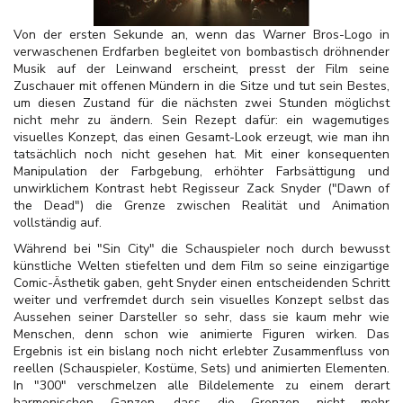
Von der ersten Sekunde an, wenn das Warner Bros-Logo in
verwaschenen Erdfarben begleitet von bombastisch dröhnender
Musik auf der Leinwand erscheint, presst der Film seine
Zuschauer mit offenen Mündern in die Sitze und tut sein Bestes,
um diesen Zustand für die nächsten zwei Stunden möglichst
nicht mehr zu ändern. Sein Rezept dafür: ein wagemutiges
visuelles Konzept, das einen Gesamt-Look erzeugt, wie man ihn
tatsächlich noch nicht gesehen hat. Mit einer konsequenten
Manipulation der Farbgebung, erhöhter Farbsättigung und
unwirklichem Kontrast hebt Regisseur Zack Snyder ("Dawn of
the Dead") die Grenze zwischen Realität und Animation
vollständig auf.
Während bei "Sin City" die Schauspieler noch durch bewusst
künstliche Welten stiefelten und dem Film so seine einzigartige
Comic-Ästhetik gaben, geht Snyder einen entscheidenden Schritt
weiter und verfremdet durch sein visuelles Konzept selbst das
Aussehen seiner Darsteller so sehr, dass sie kaum mehr wie
Menschen, denn schon wie animierte Figuren wirken. Das
Ergebnis ist ein bislang noch nicht erlebter Zusammenfluss von
reellen (Schauspieler, Kostüme, Sets) und animierten Elementen.
In "300" verschmelzen alle Bildelemente zu einem derart
harmonischen Ganzen, dass die Grenzen nicht mehr