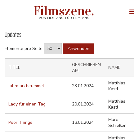
Direkt
Filmszene.
zum
Togg
Inhalt
navi
VON FILMFANS, FÜR FILMFANS
Updates
Elemente pro Seite
GESCHRIEBEN
TITEL
NAME
AM
Matthias
Jahrmarktsrummel
23.01.2024
Kastl
Matthias
Lady für einen Tag
20.01.2024
Kastl
Marc
Poor Things
18.01.2024
Schießer
Matthias