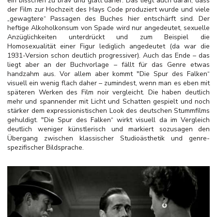
ein bisschen zu brav und glatt daher. Das liegt auch daran, dass
der Film zur Hochzeit des Hays Code produziert wurde und viele
„gewagtere“ Passagen des Buches hier entschärft sind. Der
heftige Alkoholkonsum von Spade wird nur angedeutet, sexuelle
Anzüglichkeiten unterdrückt und zum Beispiel die
Homosexualität einer Figur lediglich angedeutet (da war die
1931-Version schon deutlich progressiver). Auch das Ende – das
liegt aber an der Buchvorlage – fällt für das Genre etwas
handzahm aus. Vor allem aber kommt "Die Spur des Falken“
visuell ein wenig flach daher – zumindest, wenn man es eben mit
späteren Werken des Film noir vergleicht. Die haben deutlich
mehr und spannender mit Licht und Schatten gespielt und noch
stärker dem expressionistischen Look des deutschen Stummfilms
gehuldigt. "Die Spur des Falken“ wirkt visuell da im Vergleich
deutlich weniger künstlerisch und markiert sozusagen den
Übergang zwischen klassischer Studioästhetik und genre-
spezifischer Bildsprache.