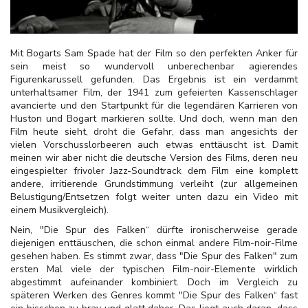
Mit Bogarts Sam Spade hat der Film so den perfekten Anker für
sein meist so wundervoll unberechenbar agierendes
Figurenkarussell gefunden. Das Ergebnis ist ein verdammt
unterhaltsamer Film, der 1941 zum gefeierten Kassenschlager
avancierte und den Startpunkt für die legendären Karrieren von
Huston und Bogart markieren sollte. Und doch, wenn man den
Film heute sieht, droht die Gefahr, dass man angesichts der
vielen Vorschusslorbeeren auch etwas enttäuscht ist. Damit
meinen wir aber nicht die deutsche Version des Films, deren neu
eingespielter frivoler Jazz-Soundtrack dem Film eine komplett
andere, irritierende Grundstimmung verleiht (zur allgemeinen
Belustigung/Entsetzen folgt weiter unten dazu ein Video mit
einem Musikvergleich).
Nein, "Die Spur des Falken“ dürfte ironischerweise gerade
diejenigen enttäuschen, die schon einmal andere Film-noir-Filme
gesehen haben. Es stimmt zwar, dass "Die Spur des Falken" zum
ersten Mal viele der typischen Film-noir-Elemente wirklich
abgestimmt aufeinander kombiniert. Doch im Vergleich zu
späteren Werken des Genres kommt "Die Spur des Falken“ fast