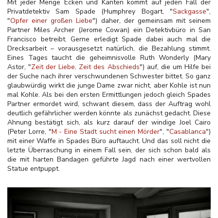
Mit jeder Menge Ecken und Kanten kommt auf jeden Fall der
Privatdetektiv Sam Spade (Humphrey Bogart, "
Sackgasse
",
"
Opfer einer großen Liebe
") daher, der gemeinsam mit seinem
Partner Miles Archer (Jerome Cowan) ein Detektivbüro in San
Francisco betreibt. Gerne erledigt Spade dabei auch mal die
Drecksarbeit – vorausgesetzt natürlich, die Bezahlung stimmt.
Eines Tages taucht die geheimnisvolle Ruth Wonderly (Mary
Astor, "
Zeit der Liebe, Zeit des Abschieds
") auf, die um Hilfe bei
der Suche nach ihrer verschwundenen Schwester bittet. So ganz
glaubwürdig wirkt die junge Dame zwar nicht, aber Kohle ist nun
mal Kohle. Als bei den ersten Ermittlungen jedoch gleich Spades
Partner ermordet wird, schwant diesem, dass der Auftrag wohl
deutlich gefährlicher werden könnte als zunächst gedacht. Diese
Ahnung bestätigt sich, als kurz darauf der windige Joel Cairo
(Peter Lorre, "
M - Eine Stadt sucht einen Mörder
", "
Casablanca
")
mit einer Waffe in Spades Büro auftaucht. Und das soll nicht die
letzte Überraschung in einem Fall sein, der sich schon bald als
die mit harten Bandagen geführte Jagd nach einer wertvollen
Statue entpuppt.