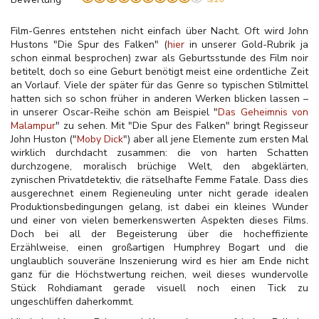
Film-Genres entstehen nicht einfach über Nacht. Oft wird John
Hustons "Die Spur des Falken" (
hier
in unserer Gold-Rubrik ja
schon einmal besprochen) zwar als Geburtsstunde des Film noir
betitelt, doch so eine Geburt benötigt meist eine ordentliche Zeit
an Vorlauf. Viele der später für das Genre so typischen Stilmittel
hatten sich so schon früher in anderen Werken blicken lassen –
in unserer Oscar-Reihe schön am Beispiel "
Das Geheimnis von
Malampur
" zu sehen. Mit "Die Spur des Falken" bringt Regisseur
John Huston ("
Moby Dick
") aber all jene Elemente zum ersten Mal
wirklich durchdacht zusammen: die von harten Schatten
durchzogene, moralisch brüchige Welt, den abgeklärten,
zynischen Privatdetektiv, die rätselhafte Femme Fatale. Dass dies
ausgerechnet einem Regieneuling unter nicht gerade idealen
Produktionsbedingungen gelang, ist dabei ein kleines Wunder
und einer von vielen bemerkenswerten Aspekten dieses Films.
Doch bei all der Begeisterung über die hocheffiziente
Erzählweise, einen großartigen Humphrey Bogart und die
unglaublich souveräne Inszenierung wird es hier am Ende nicht
ganz für die Höchstwertung reichen, weil dieses wundervolle
Stück Rohdiamant gerade visuell noch einen Tick zu
ungeschliffen daherkommt.