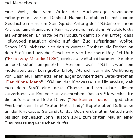
mal Mangelware.
Eine Welt, die vom Autor der Buchvorlage sozusagen
mitbegründet wurde. Dashiell Hammett etablierte mit seinen
Geschichten rund um Sam Spade Anfang der 1930er eine neue
Art des amerikanischen Kriminalromans mit dem Privatdetektiv
als Antihelden. Er hatte beim Publikum damit so viel Erfolg, dass
Hollywood natürlich direkt auf den Zug aufspringen wollte.
Schon 1931 sicherte sich darum Warner Brothers die Rechte an
dem Stoff und ließ die Geschichte von Regisseur Roy Del Ruth
("
Broadway-Melodie 1936
") direkt auf Zelluloid bannen. Die eher
unspektakulär umgesetzte Version war 1931 zwar ein
moderater, aber kein großer Erfolg. Als sich dann die Verfilmung
von Dashiell Hammetts eher augenzwinkerndem Detektivroman
"
Der dünne Mann
" 1934 an der Kinokasse als Hit erwies, gab
man dem Stoff eine neue Chance und versuchte, diesen
kurzerhand zur Komödie umzuschreiben. Das als Starvehikel für
die aufstrebende Bette Davis ("
Die kleinen Füchse
") gedachte
Werk mit dem Titel "Satan Met a Lady" floppte aber 1936 böse
an der Kinokasse. So landete das Buch erst mal im Giftschrank,
bis sich schließlich John Huston 1941 zum dritten Mal an einer
Filmumsetzung versuchen durfte.