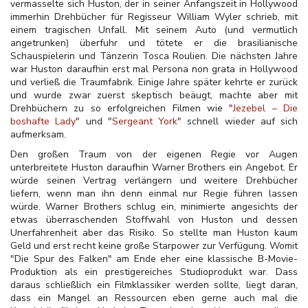
vermasselte sich Huston, der in seiner Anfangszeit in Hollywood
immerhin Drehbücher für Regisseur William Wyler schrieb, mit
einem tragischen Unfall. Mit seinem Auto (und vermutlich
angetrunken) überfuhr und tötete er die brasilianische
Schauspielerin und Tänzerin Tosca Roulien. Die nächsten Jahre
war Huston daraufhin erst mal Persona non grata in Hollywood
und verließ die Traumfabrik. Einige Jahre später kehrte er zurück
und wurde zwar zuerst skeptisch beäugt, machte aber mit
Drehbüchern zu so erfolgreichen Filmen wie "
Jezebel – Die
boshafte Lady
" und "
Sergeant York
" schnell wieder auf sich
aufmerksam.
Den großen Traum von der eigenen Regie vor Augen
unterbreitete Huston daraufhin Warner Brothers ein Angebot. Er
würde seinen Vertrag verlängern und weitere Drehbücher
liefern, wenn man ihn denn einmal nur Regie führen lassen
würde. Warner Brothers schlug ein, minimierte angesichts der
etwas überraschenden Stoffwahl von Huston und dessen
Unerfahrenheit aber das Risiko. So stellte man Huston kaum
Geld und erst recht keine große Starpower zur Verfügung. Womit
"Die Spur des Falken" am Ende eher eine klassische B-Movie-
Produktion als ein prestigereiches Studioprodukt war. Dass
daraus schließlich ein Filmklassiker werden sollte, liegt daran,
dass ein Mangel an Ressourcen eben gerne auch mal die