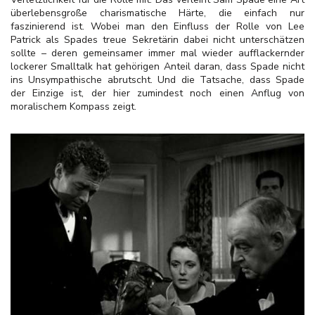
überlebensgroße charismatische Härte, die einfach nur
faszinierend ist. Wobei man den Einfluss der Rolle von Lee
Patrick als Spades treue Sekretärin dabei nicht unterschätzen
sollte – deren gemeinsamer immer mal wieder aufflackernder
lockerer Smalltalk hat gehörigen Anteil daran, dass Spade nicht
ins Unsympathische abrutscht. Und die Tatsache, dass Spade
der Einzige ist, der hier zumindest noch einen Anflug von
moralischem Kompass zeigt.