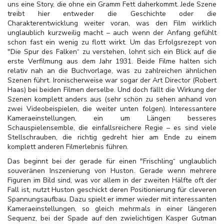
uns eine Story, die ohne ein Gramm Fett daherkommt. Jede Szene
treibt hier entweder die Geschichte oder die
Charakterentwicklung weiter voran, was den Film wirklich
unglaublich kurzweilig macht – auch wenn der Anfang gefühlt
schon fast ein wenig zu flott wirkt. Um das Erfolgsrezept von
"Die Spur des Falken“ zu verstehen, lohnt sich ein Blick auf die
erste Verfilmung aus dem Jahr 1931. Beide Filme halten sich
relativ nah an die Buchvorlage, was zu zahlreichen ähnlichen
Szenen führt. Ironischerweise war sogar der Art Director (Robert
Haas) bei beiden Filmen derselbe. Und doch fällt die Wirkung der
Szenen komplett anders aus (sehr schön zu sehen anhand von
zwei Videobeispielen, die weiter unten folgen). Interessantere
Kameraeinstellungen, ein um Längen besseres
Schauspielensemble, die einfallsreichere Regie – es sind viele
Stellschrauben, die richtig gedreht hier am Ende zu einem
komplett anderen Filmerlebnis führen.
Das beginnt bei der gerade für einen "Frischling“ unglaublich
souveränen Inszenierung von Huston. Gerade wenn mehrere
Figuren im Bild sind, was vor allem in der zweiten Hälfte oft der
Fall ist, nutzt Huston geschickt deren Positionierung für cleveren
Spannungsaufbau. Dazu spielt er immer wieder mit interessanten
Kameraeinstellungen, so gleich mehrmals in einer längeren
Sequenz, bei der Spade auf den zwielichtigen Kasper Gutman