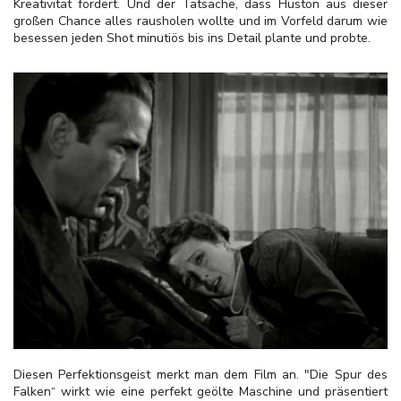
Kreativität fördert. Und der Tatsache, dass Huston aus dieser
großen Chance alles rausholen wollte und im Vorfeld darum wie
besessen jeden Shot minutiös bis ins Detail plante und probte.
Diesen Perfektionsgeist merkt man dem Film an. "Die Spur des
Falken“ wirkt wie eine perfekt geölte Maschine und präsentiert