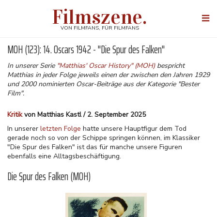
Direkt
Filmszene.
zum
Togg
Inhalt
navi
VON FILMFANS, FÜR FILMFANS
MOH (123): 14. Oscars 1942 - "Die Spur des Falken"
In unserer Serie
"Matthias' Oscar History" (MOH)
bespricht
Matthias in jeder Folge jeweils einen der zwischen den Jahren 1929
und 2000 nominierten Oscar-Beiträge aus der Kategorie "Bester
Film".
Kritik
von Matthias Kastl / 2. September 2025
In unserer
letzten Folge
hatte unsere Hauptfigur dem Tod
gerade noch so von der Schippe springen können, im Klassiker
"Die Spur des Falken" ist das für manche unsere Figuren
ebenfalls eine Alltagsbeschäftigung.
Die Spur des Falken (MOH)