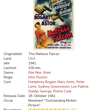
Originaltitel
The Maltese Falcon
Land
USA
Jahr
1941
Laufzeit
100 min
Genre
Film Noir
Krimi
Regie
John Huston
Cast
Humphrey Bogart
Mary Astor
Peter
Lorre
Sydney Greenstreet
Lee Patrick
Gladys George
Elisha Cook
Release Date
18. Oktober 1941
Oscar
Nominiert "Outstanding Motion
Picture"
Bewertung
9/10