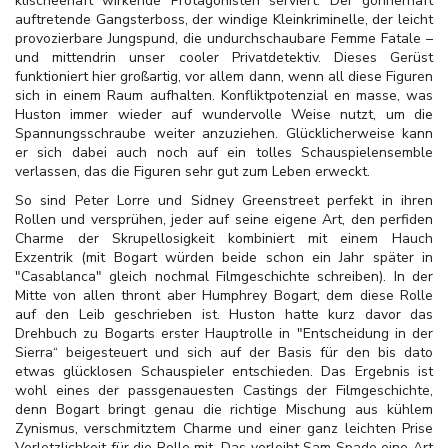
klischeehaft wirkende Protagonisten serviert. Der gönnerhaft
auftretende Gangsterboss, der windige Kleinkriminelle, der leicht
provozierbare Jungspund, die undurchschaubare Femme Fatale –
und mittendrin unser cooler Privatdetektiv. Dieses Gerüst
funktioniert hier großartig, vor allem dann, wenn all diese Figuren
sich in einem Raum aufhalten. Konfliktpotenzial en masse, was
Huston immer wieder auf wundervolle Weise nutzt, um die
Spannungsschraube weiter anzuziehen. Glücklicherweise kann
er sich dabei auch noch auf ein tolles Schauspielensemble
verlassen, das die Figuren sehr gut zum Leben erweckt.
So sind Peter Lorre und Sidney Greenstreet perfekt in ihren
Rollen und versprühen, jeder auf seine eigene Art, den perfiden
Charme der Skrupellosigkeit kombiniert mit einem Hauch
Exzentrik (mit Bogart würden beide schon ein Jahr später in
"Casablanca" gleich nochmal Filmgeschichte schreiben). In der
Mitte von allen thront aber Humphrey Bogart, dem diese Rolle
auf den Leib geschrieben ist. Huston hatte kurz davor das
Drehbuch zu Bogarts erster Hauptrolle in "Entscheidung in der
Sierra“ beigesteuert und sich auf der Basis für den bis dato
etwas glücklosen Schauspieler entschieden. Das Ergebnis ist
wohl eines der passgenauesten Castings der Filmgeschichte,
denn Bogart bringt genau die richtige Mischung aus kühlem
Zynismus, verschmitztem Charme und einer ganz leichten Prise
Verletzlichkeit für die Rolle mit. Das verleiht Sam Spade eine Art