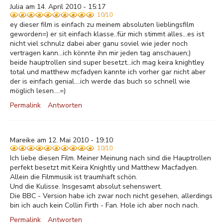
Julia am 14. April 2010 - 15:17
10/10
ey dieser film is einfach zu meinem absoluten lieblingsfilm
geworden=) er sit einfach klasse..für mich stimmt alles...es ist
nicht viel schnulz dabei aber ganu soviel wie jeder noch
vertragen kann...ich könnte ihn mir jeden tag anschauen;)
beide hauptrollen sind super besetzt...ich mag keira knightley
total und matthew mcfadyen kannte ich vorher gar nicht aber
der is einfach genial....ich werde das buch so schnell wie
möglich lesen....=)
Permalink
Antworten
Mareike am 12. Mai 2010 - 19:10
10/10
Ich liebe diesen Film. Meiner Meinung nach sind die Hauptrollen
perfekt besetzt mit Keira Knightly und Matthew Macfadyen.
Allein die Filmmusik ist traumhaft schön.
Und die Kulisse. Insgesamt absolut sehenswert.
Die BBC - Version habe ich zwar noch nicht gesehen, allerdings
bin ich auch kein Collin Firth - Fan. Hole ich aber noch nach.
Permalink
Antworten