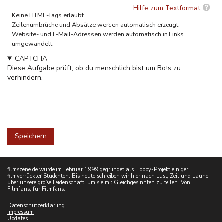
Hilfe zum Textformat
Keine HTML-Tags erlaubt.
Zeilenumbrüche und Absätze werden automatisch erzeugt.
Website- und E-Mail-Adressen werden automatisch in Links
umgewandelt.
CAPTCHA
Diese Aufgabe prüft, ob du menschlich bist um Bots zu
verhindern.
filmszene.de wurde im Februar 1999 gegründet als Hobby-Projekt einiger
filmverrückter Studenten. Bis heute schreiben wir hier nach Lust, Zeit und Laune
über unsere große Leidenschaft, um sie mit Gleichgesinnten zu teilen. Von
Filmfans, für Filmfans.
Datenschutzerklärung
Impressum
Updates