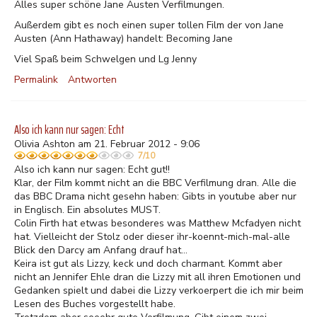
Alles super schöne Jane Austen Verfilmungen.
Außerdem gibt es noch einen super tollen Film der von Jane
Austen (Ann Hathaway) handelt: Becoming Jane
Viel Spaß beim Schwelgen und Lg Jenny
Permalink
Antworten
Also ich kann nur sagen: Echt
Olivia Ashton am 21. Februar 2012 - 9:06
7/10
Also ich kann nur sagen: Echt gut!!
Klar, der Film kommt nicht an die BBC Verfilmung dran. Alle die
das BBC Drama nicht gesehn haben: Gibts in youtube aber nur
in Englisch. Ein absolutes MUST.
Colin Firth hat etwas besonderes was Matthew Mcfadyen nicht
hat. Vielleicht der Stolz oder dieser ihr-koennt-mich-mal-alle
Blick den Darcy am Anfang drauf hat...
Keira ist gut als Lizzy, keck und doch charmant. Kommt aber
nicht an Jennifer Ehle dran die Lizzy mit all ihren Emotionen und
Gedanken spielt und dabei die Lizzy verkoerpert die ich mir beim
Lesen des Buches vorgestellt habe.