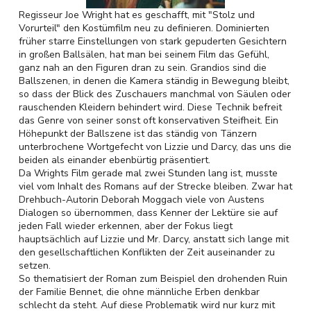
Regisseur Joe Wright hat es geschafft, mit "Stolz und
Vorurteil" den Kostümfilm neu zu definieren. Dominierten
früher starre Einstellungen von stark gepuderten Gesichtern
in großen Ballsälen, hat man bei seinem Film das Gefühl,
ganz nah an den Figuren dran zu sein. Grandios sind die
Ballszenen, in denen die Kamera ständig in Bewegung bleibt,
so dass der Blick des Zuschauers manchmal von Säulen oder
rauschenden Kleidern behindert wird. Diese Technik befreit
das Genre von seiner sonst oft konservativen Steifheit. Ein
Höhepunkt der Ballszene ist das ständig von Tänzern
unterbrochene Wortgefecht von Lizzie und Darcy, das uns die
beiden als einander ebenbürtig präsentiert.
Da Wrights Film gerade mal zwei Stunden lang ist, musste
viel vom Inhalt des Romans auf der Strecke bleiben. Zwar hat
Drehbuch-Autorin Deborah Moggach viele von Austens
Dialogen so übernommen, dass Kenner der Lektüre sie auf
jeden Fall wieder erkennen, aber der Fokus liegt
hauptsächlich auf Lizzie und Mr. Darcy, anstatt sich lange mit
den gesellschaftlichen Konflikten der Zeit auseinander zu
setzen.
So thematisiert der Roman zum Beispiel den drohenden Ruin
der Familie Bennet, die ohne männliche Erben denkbar
schlecht da steht. Auf diese Problematik wird nur kurz mit