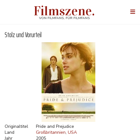
Direkt
Filmszene.
zum
Togg
Inhalt
navi
VON FILMFANS, FÜR FILMFANS
Stolz und Vorurteil
Originaltitel
Pride and Prejudice
Land
Großbritannien
USA
Jahr
2005