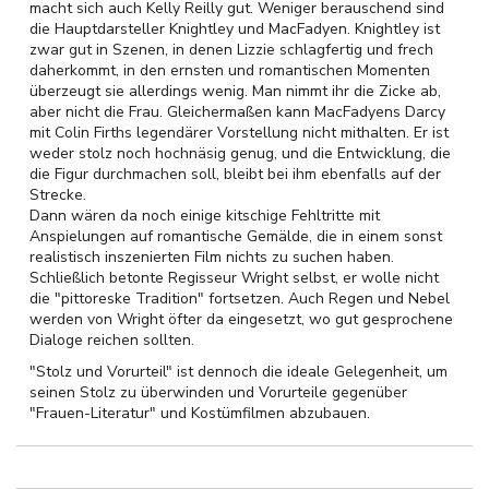
macht sich auch Kelly Reilly gut. Weniger berauschend sind
die Hauptdarsteller Knightley und MacFadyen. Knightley ist
zwar gut in Szenen, in denen Lizzie schlagfertig und frech
daherkommt, in den ernsten und romantischen Momenten
überzeugt sie allerdings wenig. Man nimmt ihr die Zicke ab,
aber nicht die Frau. Gleichermaßen kann MacFadyens Darcy
mit Colin Firths legendärer Vorstellung nicht mithalten. Er ist
weder stolz noch hochnäsig genug, und die Entwicklung, die
die Figur durchmachen soll, bleibt bei ihm ebenfalls auf der
Strecke.
Dann wären da noch einige kitschige Fehltritte mit
Anspielungen auf romantische Gemälde, die in einem sonst
realistisch inszenierten Film nichts zu suchen haben.
Schließlich betonte Regisseur Wright selbst, er wolle nicht
die "pittoreske Tradition" fortsetzen. Auch Regen und Nebel
werden von Wright öfter da eingesetzt, wo gut gesprochene
Dialoge reichen sollten.
"Stolz und Vorurteil" ist dennoch die ideale Gelegenheit, um
seinen Stolz zu überwinden und Vorurteile gegenüber
"Frauen-Literatur" und Kostümfilmen abzubauen.