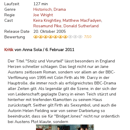
Laufzeit
127 min
Genre
Historisch
Drama
Regie
Joe Wright
Cast
Keira Knightley
Matthew MacFadyen
Rosamund Pike
Donald Sutherland
Release Date
20. Oktober 2005
Bewertung
7/10
Kritik
von Anna Sola / 6. Februar 2011
Der Titel "Stolz und Vorurteil" lässt besonders in England
Herzen schneller schlagen. Das liegt nicht nur an Jane
Austens zeitlosem Roman, sondern vor allem an der BBC-
Verfilmung von 1995 mit Colin Firth als Mr. Darcy in der
Hauptrolle, die immer noch als erfolgreichstes BBC-Drama
aller Zeiten gilt. Als legendär gilt die Szene, in der sich der
von Leidenschaft geplagte Darcy in einen Teich stürzt und
hinterher mit triefenden Klamotten zu seinem Haus
zurückstapft. Seither gilt Firth als Sexsymbol, und auch die
Autorin Helen Fielding war von seiner Darbietung so
beeindruckt, dass sie für "Bridget Jones" nicht nur ordentlich
bei Austens Plot klaute, sondern