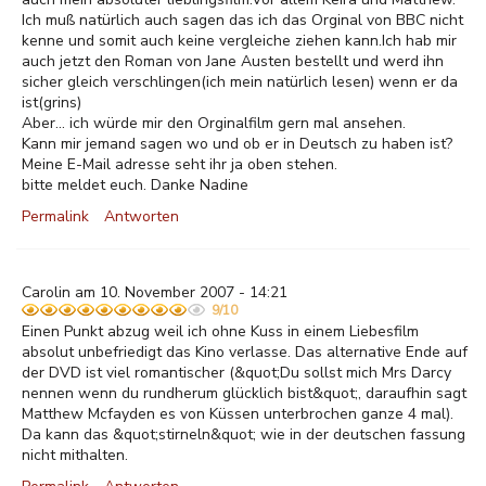
Ich muß natürlich auch sagen das ich das Orginal von BBC nicht
kenne und somit auch keine vergleiche ziehen kann.Ich hab mir
auch jetzt den Roman von Jane Austen bestellt und werd ihn
sicher gleich verschlingen(ich mein natürlich lesen) wenn er da
ist(grins)
Aber... ich würde mir den Orginalfilm gern mal ansehen.
Kann mir jemand sagen wo und ob er in Deutsch zu haben ist?
Meine E-Mail adresse seht ihr ja oben stehen.
bitte meldet euch. Danke Nadine
Permalink
Antworten
Carolin am 10. November 2007 - 14:21
9/10
Einen Punkt abzug weil ich ohne Kuss in einem Liebesfilm
absolut unbefriedigt das Kino verlasse. Das alternative Ende auf
der DVD ist viel romantischer (&quot;Du sollst mich Mrs Darcy
nennen wenn du rundherum glücklich bist&quot;, daraufhin sagt
Matthew Mcfayden es von Küssen unterbrochen ganze 4 mal).
Da kann das &quot;stirneln&quot; wie in der deutschen fassung
nicht mithalten.