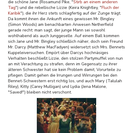
die schöne Jane (Rosamund Pike, "
Stirb an einem anderen
Tag
") und die rebellische Lizzie (Keira Knightley, "
Fluch der
Karibik
"), die ihr Herz stets schlagfertig auf der Zunge trägt.
Da kommt ihnen die Ankunft eines gewissen Mr. Bingley
(Simon Woods) am benachbarten Anwesen Netherfield
gerade recht: man sagt, der junge Mann sei sowohl
wohlhabend als auch Junggeselle. Auf einem Ball kommen
sich Jane und Mr. Bingley schließlich näher, doch sein Freund
Mr. Darcy (Matthew MacFadyen) widersetzt sich Mrs. Bennets
Kuppeleiversuchen. Empört über Darcys hochnäsiges
Verhalten beschließt Lizzie, den stolzen Partymuffel von nun
an mit Verachtung zu strafen, denn im Gegensatz zu ihrer
älteren Schwester hat sie kein Problem damit, Vorurteile zu
pflegen. Damit gehen die Irrungen und Wirrungen bei den
Bennet-Schwestern erst richtig los, und auch Mary (Talulah
Riley), Kitty (Carey Mulligan) und Lydia (Jena Malone,
"Saved!") bleiben nicht verschont.