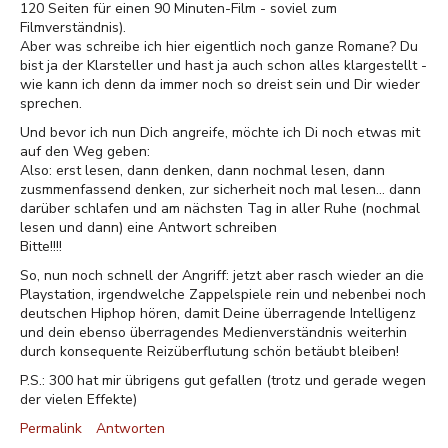
120 Seiten für einen 90 Minuten-Film - soviel zum
Filmverständnis).
Aber was schreibe ich hier eigentlich noch ganze Romane? Du
bist ja der Klarsteller und hast ja auch schon alles klargestellt -
wie kann ich denn da immer noch so dreist sein und Dir wieder
sprechen.
Und bevor ich nun Dich angreife, möchte ich Di noch etwas mit
auf den Weg geben:
Also: erst lesen, dann denken, dann nochmal lesen, dann
zusmmenfassend denken, zur sicherheit noch mal lesen... dann
darüber schlafen und am nächsten Tag in aller Ruhe (nochmal
lesen und dann) eine Antwort schreiben
Bitte!!!!
So, nun noch schnell der Angriff: jetzt aber rasch wieder an die
Playstation, irgendwelche Zappelspiele rein und nebenbei noch
deutschen Hiphop hören, damit Deine überragende Intelligenz
und dein ebenso überragendes Medienverständnis weiterhin
durch konsequente Reizüberflutung schön betäubt bleiben!
P.S.: 300 hat mir übrigens gut gefallen (trotz und gerade wegen
der vielen Effekte)
Permalink
Antworten