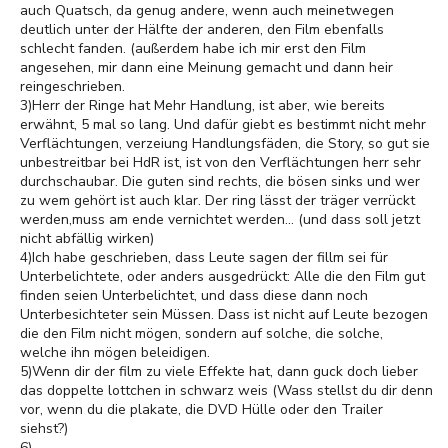
auch Quatsch, da genug andere, wenn auch meinetwegen
deutlich unter der Hälfte der anderen, den Film ebenfalls
schlecht fanden. (außerdem habe ich mir erst den Film
angesehen, mir dann eine Meinung gemacht und dann heir
reingeschrieben.
3)Herr der Ringe hat Mehr Handlung, ist aber, wie bereits
erwähnt, 5 mal so lang. Und dafür giebt es bestimmt nicht mehr
Verflächtungen, verzeiung Handlungsfäden, die Story, so gut sie
unbestreitbar bei HdR ist, ist von den Verflächtungen herr sehr
durchschaubar. Die guten sind rechts, die bösen sinks und wer
zu wem gehört ist auch klar. Der ring lässt der träger verrückt
werden,muss am ende vernichtet werden... (und dass soll jetzt
nicht abfällig wirken)
4)Ich habe geschrieben, dass Leute sagen der fillm sei für
Unterbelichtete, oder anders ausgedrückt: Alle die den Film gut
finden seien Unterbelichtet, und dass diese dann noch
Unterbesichteter sein Müssen. Dass ist nicht auf Leute bezogen
die den Film nicht mögen, sondern auf solche, die solche,
welche ihn mögen beleidigen.
5)Wenn dir der film zu viele Effekte hat, dann guck doch lieber
das doppelte lottchen in schwarz weis (Wass stellst du dir denn
vor, wenn du die plakate, die DVD Hülle oder den Trailer
siehst?)
6)...