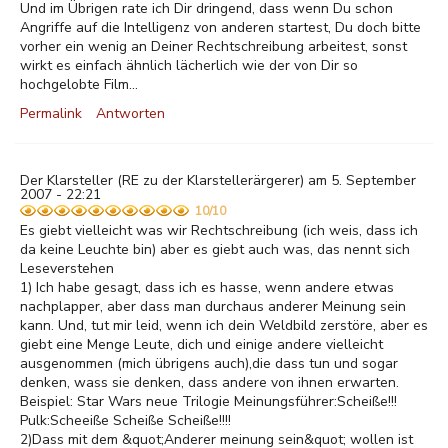
Und im Übrigen rate ich Dir dringend, dass wenn Du schon
Angriffe auf die Intelligenz von anderen startest, Du doch bitte
vorher ein wenig an Deiner Rechtschreibung arbeitest, sonst
wirkt es einfach ähnlich lächerlich wie der von Dir so
hochgelobte Film...
Permalink
Antworten
Der Klarsteller (RE zu der Klarstellerärgerer) am 5. September
2007 - 22:21
10/10
Es giebt vielleicht was wir Rechtschreibung (ich weis, dass ich
da keine Leuchte bin) aber es giebt auch was, das nennt sich
Leseverstehen
1) Ich habe gesagt, dass ich es hasse, wenn andere etwas
nachplapper, aber dass man durchaus anderer Meinung sein
kann. Und, tut mir leid, wenn ich dein Weldbild zerstöre, aber es
giebt eine Menge Leute, dich und einige andere vielleicht
ausgenommen (mich übrigens auch),die dass tun und sogar
denken, wass sie denken, dass andere von ihnen erwarten.
Beispiel: Star Wars neue Trilogie Meinungsführer:Scheiße!!!
Pulk:Scheeiße Scheiße Scheiße!!!!
2)Dass mit dem &quot;Anderer meinung sein&quot; wollen ist