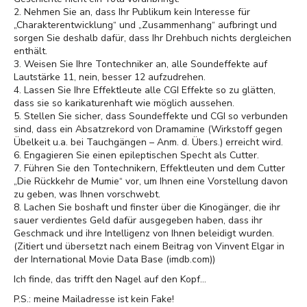
2. Nehmen Sie an, dass Ihr Publikum kein Interesse für
„Charakterentwicklung“ und „Zusammenhang“ aufbringt und
sorgen Sie deshalb dafür, dass Ihr Drehbuch nichts dergleichen
enthält.
3. Weisen Sie Ihre Tontechniker an, alle Soundeffekte auf
Lautstärke 11, nein, besser 12 aufzudrehen.
4. Lassen Sie Ihre Effektleute alle CGI Effekte so zu glätten,
dass sie so karikaturenhaft wie möglich aussehen.
5. Stellen Sie sicher, dass Soundeffekte und CGI so verbunden
sind, dass ein Absatzrekord von Dramamine (Wirkstoff gegen
Übelkeit u.a. bei Tauchgängen – Anm. d. Übers.) erreicht wird.
6. Engagieren Sie einen epileptischen Specht als Cutter.
7. Führen Sie den Tontechnikern, Effektleuten und dem Cutter
„Die Rückkehr de Mumie“ vor, um Ihnen eine Vorstellung davon
zu geben, was Ihnen vorschwebt.
8. Lachen Sie boshaft und finster über die Kinogänger, die ihr
sauer verdientes Geld dafür ausgegeben haben, dass ihr
Geschmack und ihre Intelligenz von Ihnen beleidigt wurden.
(Zitiert und übersetzt nach einem Beitrag von Vinvent Elgar in
der International Movie Data Base (imdb.com))
Ich finde, das trifft den Nagel auf den Kopf…
P.S.: meine Mailadresse ist kein Fake!