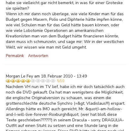
habe sie vielleicht gar nicht bemerkt, in was für einer Groteske
sie spielten?
Wenn ich mir dann noch überlege, wie viele Kinder man für das
Budget gegen Masern, Polio und Diphterie hätte impfen könne,
wie viel Schulen man für das Geld hätte bauen können, oder
wie viele Lobotomie Operationen an amerikanischen
Kreationisten man von dem Budget hätte finanzieren könnte,
dann muss ich schmunzeln, und sage mir: Wir in der westlichen
Welt, wir wissen wie man mit Geld umgeht.
Permalink
Antworten
Morgan Le Fey am 18. Februar 2010 - 13:49
5/10
Nachdem VH nun im TV lief, habe ich mir doch tatsächlich auch
noch die DVD gekauft. Da hat man wenigstens die Möglichkeit,
die englische Originalversion zu schauen, was einem die
grottenschlechte deutsche Synchro (=&gt; Vladislaus!!!) erspart.
Allerdings hätte es IMO auch gereicht, Mr. &quot;I-am-hollow-
and-I-will-live-forever-Roxburgh&quot; (wer hat bloß diese
Texte geschrieben??????) in seinem Dracula - sorry, DRAGULIA-
Outfit auf einen Stuhl zu setzen und eine Stunde lang in die