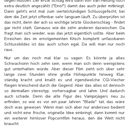
liegen müssen. Der erste Schlag wird dann von Van Helsing noch
extra deutlich angezählt ("Eins!") damit das auch jeder mitkriegt.
Dann geht's erst mal zum viertelstündigen Schlussgefecht, bei
dem die Zeit jetzt offenbar sehr langsam läuft. Zu überprüfen ist
das nicht, denn der ach so wichtige letzte Glockenschlag - findet
gar nicht statt. Genauso wie die zehn anderen dazwischen. Da
fragt man sich wieder, was das jetzt eigentlich sollte. Aber beim
Erreichen des im ernstgemeinten Kitsch komplett unfassbaren
Schlussbildes ist das auch schon egal. Da will man nur noch
raus.
Nur um das noch mal klar zu sagen: Es könnte ja alles
Schwachsinn hoch zehn sein, wenn man sich denn wenigstens
gut unterhalten würde. Aber dieser Film zieht sich über sehr
lange zwei Stunden ohne große Höhepunkte hinweg. Klar,
ständig kracht und knallt es und irgendwelche CGI-Viecher
fliegen kreischend durch die Gegend. Aber das alles ist dennoch
so dermaßen stereotyp, vorhersagbar und lahm. Und dadurch
auch schade. Denn die alte Figur des Vampirjägers neu zu
erfinden, so wie es vor ein paar Jahren "Blade" tat, das wäre
doch was gewesen. Wenn man sich aber nur anderswo bedient
und nicht eine frische, originelle Idee einbringt, dann kommt nur
ein weiterer hirnloser Popcornfilm heraus, den die Welt nicht
braucht.