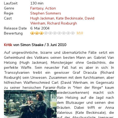
Laufzeit
130 min
Genre
Fantasy
Action
Regie
Stephen Sommers
Cast
Hugh Jackman
Kate Beckinsale
David
Wenham
Richard Roxburgh
Release Date
6. Mai 2004
Bewertung
3/10
Kritik
von Simon Staake / 3. Juni 2010
Auf ungewöhnliche, bizarre und übernatürliche Fälle setzt ein
Geheimbund des Vatikans seinen besten Mann an: Gabriel Van
Helsing (Hugh Jackman), Monsterjäger ohne Gedächtnis, die
perfekte Waffe. Sein neuester Fall hat es aber in sich: In
Transsylvanien treibt ein gewisser Graf Dracula (Richard
Roxburgh) sein Unwesen. Zusammen mit dem furchtsamen, aber
hilfreichen Waffenschmied Carl (David Wenham, im Gegensatz
zu seiner heroischen Faramir-Rolle in "Herr der Ringe" kaum
wiederzuerkennen) macht sich
Van Helsing auf die Jagd nach
dem Blutsauger und seinen drei
Bräuten. Dabei trifft er Anna
Valerious (Kate Beckinsale), die
auf der Abschussliste (genauer: