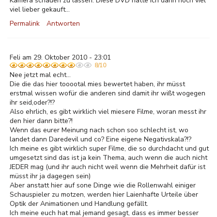
Kamera schauen zu lassen. Diese DVD hätte ich dann noch viel
viel lieber gekauft...
Permalink
Antworten
Feli am 29. Oktober 2010 - 23:01
8/10
Nee jetzt mal echt...
Die die das hier tooootal mies bewertet haben, ihr müsst
erstmal wissen wofür die anderen sind damit ihr wißt wogegen
ihr seid,oder?!?
Also ehrlich, es gibt wirklich viel miesere Filme, woran messt ihr
den hier dann bitte?!
Wenn das eurer Meinung nach schon soo schlecht ist, wo
landet dann Daredevil und co? Eine eigene Negativskala?!?
Ich meine es gibt wirklich super Filme, die so durchdacht und gut
umgesetzt sind das ist ja kein Thema, auch wenn die auch nicht
JEDER mag (und ihr auch nicht weil wenn die Mehrheit dafür ist
müsst ihr ja dagegen sein)
Aber anstatt hier auf sone Dinge wie die Rollenwahl einiger
Schauspieler zu motzen, werden hier Laienhafte Urteile über
Optik der Animationen und Handlung gefällt.
Ich meine euch hat mal jemand gesagt, dass es immer besser