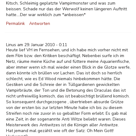
Kitsch, Schleimig geplatzte Vampirmonster und was zum
beissen. Schade nur das der Werwolf keinen längeren Auftritt
hatte....Der war wirklich zum *anbeissen*
Permalink
Antworten
Linus am 29. Januar 2010 - 0:11
Heute lief VH im Fernsehen, und ich habe mich vorher nicht mit
dem Film bzw. den Kritiken beschäftigt. Nebenbei surfe ich im
Netz, räume meine Küche auf und füttere meine Aquarienfische,
aber immer wenn ich mal wieder einen Blick in die Glotze werfe,
dann könnte ich brüllen vor Lachen. Das ist doch so herrlich
schlecht, wie es Ed Wood niemals hinbekommen hätte. Die
Gestiken und die Schreie der in Tüllgardienen gewickelten
Vampirbräute, der Ton und die Betonung des Draculas das ist
nicht unfreiwillig komisch, das ist beabsichtigt brüllend komisch.
So konsequent durchgezogene , übertrieben absurde Grütze
von der ersten bis zur letzten Minute habe ich bis zu diesem
Streifen noch nie zuvor in so geballter Form erlebt. Es gab mal
eine Zeit, in der sogenannte Anti Witze beliebt waren. Dieses
Meisterwerk des Antiwitzes ist die Königin aller Antiwitze.
Hat jemand mal gezählt wie oft der Satz: Oh Mein Gott!