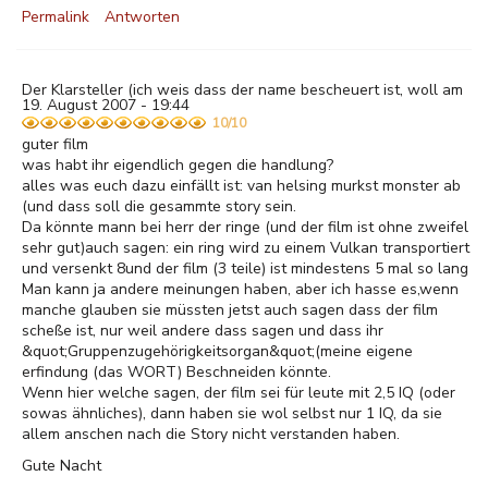
Permalink
Antworten
Der Klarsteller (ich weis dass der name bescheuert ist, woll am
19. August 2007 - 19:44
10/10
guter film
was habt ihr eigendlich gegen die handlung?
alles was euch dazu einfällt ist: van helsing murkst monster ab
(und dass soll die gesammte story sein.
Da könnte mann bei herr der ringe (und der film ist ohne zweifel
sehr gut)auch sagen: ein ring wird zu einem Vulkan transportiert
und versenkt 8und der film (3 teile) ist mindestens 5 mal so lang
Man kann ja andere meinungen haben, aber ich hasse es,wenn
manche glauben sie müssten jetst auch sagen dass der film
scheße ist, nur weil andere dass sagen und dass ihr
&quot;Gruppenzugehörigkeitsorgan&quot;(meine eigene
erfindung (das WORT) Beschneiden könnte.
Wenn hier welche sagen, der film sei für leute mit 2,5 IQ (oder
sowas ähnliches), dann haben sie wol selbst nur 1 IQ, da sie
allem anschen nach die Story nicht verstanden haben.
Gute Nacht