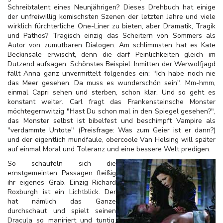
Schreibtalent eines Neunjährigen? Dieses Drehbuch hat einige
der unfreiwillig komischsten Szenen der letzten Jahre und viele
wirklich fürchterliche One-Liner zu bieten, aber Dramatik, Tragik
und Pathos? Tragisch einzig das Scheitern von Sommers als
Autor von zumutbaren Dialogen. Am schlimmsten hat es Kate
Beckinsale erwischt, denn die darf Peinlichkeiten gleich im
Dutzend aufsagen. Schönstes Beispiel: Inmitten der Werwolfjagd
fällt Anna ganz unvermittelt folgendes ein: "Ich habe noch nie
das Meer gesehen. Da muss es wunderschön sein". Mm-hmm,
einmal Capri sehen und sterben, schon klar. Und so geht es
konstant weiter. Carl fragt das Frankensteinsche Monster
möchtegernwitzig "Hast Du schon mal in den Spiegel gesehen?",
das Monster selbst ist bibelfest und beschimpft Vampire als
"verdammte Untote" (Preisfrage: Was zum Geier ist er dann?)
und der eigentlich mundfaule, obercoole Van Helsing will später
auf einmal Moral und Toleranz und eine bessere Welt predigen.
So schaufeln sich die
ernstgemeinten Passagen fleißig
ihr eigenes Grab. Einzig Richard
Roxburgh ist ein Lichtblick. Der
hat nämlich das Ganze
durchschaut und spielt seinen
Dracula so maniriert und tuntig,