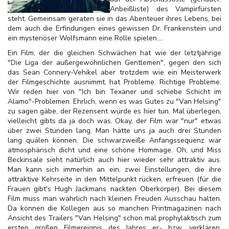
Anbeißliste) des Vampirfürsten
steht. Gemeinsam geraten sie in das Abenteuer ihres Lebens, bei
dem auch die Erfindungen eines gewissen Dr. Frankenstein und
ein mysteriöser Wolfsmann eine Rolle spielen....
Ein Film, der die gleichen Schwächen hat wie der letztjährige
"Die Liga der außergewöhnlichen Gentlemen", gegen den sich
das Sean Connery-Vehikel aber trotzdem wie ein Meisterwerk
der Filmgeschichte ausnimmt, hat Probleme. Richtige Probleme.
Wir reden hier von "Ich bin Texaner und schiebe Schicht im
Alamo"-Problemen. Ehrlich, wenn es was Gutes zu "Van Helsing"
zu sagen gäbe, der Rezensent würde es hier tun. Mal überlegen,
vielleicht gibts da ja doch was. Okay, der Film war "nur" etwas
über zwei Stunden lang. Man hätte uns ja auch drei Stunden
lang quälen können. Die schwarzweiße Anfangssequenz war
atmosphärisch dicht und eine schöne Hommage. Oh, und Miss
Beckinsale sieht natürlich auch hier wieder sehr attraktiv aus.
Man kann sich immerhin an ein, zwei Einstellungen, die ihre
attraktive Kehrseite in den Mittelpunkt rücken, erfreuen (für die
Frauen gibt's Hugh Jackmans nackten Oberkörper). Bei diesem
Film muss man wahrlich nach kleinen Freuden Ausschau halten.
Da können die Kollegen aus so manchen Printmagazinen nach
Ansicht des Trailers "Van Helsing" schon mal prophylaktisch zum
ersten großen Filmereignis des Jahres er- bzw. verklären,