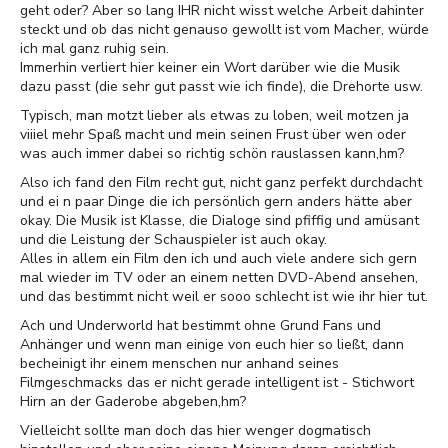
geht oder? Aber so lang IHR nicht wisst welche Arbeit dahinter
steckt und ob das nicht genauso gewollt ist vom Macher, würde
ich mal ganz ruhig sein.
Immerhin verliert hier keiner ein Wort darüber wie die Musik
dazu passt (die sehr gut passt wie ich finde), die Drehorte usw.
Typisch, man motzt lieber als etwas zu loben, weil motzen ja
viiiel mehr Spaß macht und mein seinen Frust über wen oder
was auch immer dabei so richtig schön rauslassen kann,hm?
Also ich fand den Film recht gut, nicht ganz perfekt durchdacht
und ei n paar Dinge die ich persönlich gern anders hätte aber
okay. Die Musik ist Klasse, die Dialoge sind pfiffig und amüsant
und die Leistung der Schauspieler ist auch okay.
Alles in allem ein Film den ich und auch viele andere sich gern
mal wieder im TV oder an einem netten DVD-Abend ansehen,
und das bestimmt nicht weil er sooo schlecht ist wie ihr hier tut.
Ach und Underworld hat bestimmt ohne Grund Fans und
Anhänger und wenn man einige von euch hier so ließt, dann
becheinigt ihr einem menschen nur anhand seines
Filmgeschmacks das er nicht gerade intelligent ist - Stichwort
Hirn an der Gaderobe abgeben,hm?
Vielleicht sollte man doch das hier wenger dogmatisch