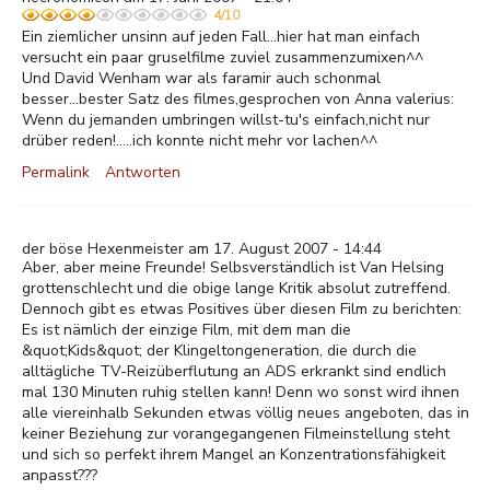
4/10
Ein ziemlicher unsinn auf jeden Fall...hier hat man einfach
versucht ein paar gruselfilme zuviel zusammenzumixen^^
Und David Wenham war als faramir auch schonmal
besser...bester Satz des filmes,gesprochen von Anna valerius:
Wenn du jemanden umbringen willst-tu's einfach,nicht nur
drüber reden!.....ich konnte nicht mehr vor lachen^^
Permalink
Antworten
der böse Hexenmeister am 17. August 2007 - 14:44
Aber, aber meine Freunde! Selbsverständlich ist Van Helsing
grottenschlecht und die obige lange Kritik absolut zutreffend.
Dennoch gibt es etwas Positives über diesen Film zu berichten:
Es ist nämlich der einzige Film, mit dem man die
&quot;Kids&quot; der Klingeltongeneration, die durch die
alltägliche TV-Reizüberflutung an ADS erkrankt sind endlich
mal 130 Minuten ruhig stellen kann! Denn wo sonst wird ihnen
alle viereinhalb Sekunden etwas völlig neues angeboten, das in
keiner Beziehung zur vorangegangenen Filmeinstellung steht
und sich so perfekt ihrem Mangel an Konzentrationsfähigkeit
anpasst???