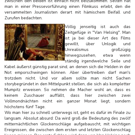
zwischen den beiden ist einfach nicht beizukommen. Selten hat
man in einer Pressevorführung einen Filmkuss erlebt, den die
versammelten Journalisten derart mit hämischem Beifall und
Zurufen bedachten.
Völlig jenseitig ist auch das
Zeitgefüge in "Van Helsing". Man
ist ja bei dieser Art des Films
gewillt, über Unlogik und
Unrealismus großzügig
hinwegzusehen, etwa wenn
ständig irgendwelche Seile und
Kabel äußerst günstig parat sind, an denen sich die Helden in der
Not emporschwingen können. Aber übertreiben darf man's
trotzdem nicht. Und vor allem sollte man nicht Sachen
storybegründet in den Mittelpunkt stellen, die sich als kompletter
Mumpitz erweisen. So nehmen die Macher wohl an, dass es
keinem Zuschauer auffällt, dass hier zwischen zwei
Vollmondnächten nicht ein ganzer Monat liegt, sondern
höchstens fünf Tage.
Wo man hier zu schnell unterwegs ist, geht es dafür im Finale zu
langsam. Absolut absurd: Da wird groß die Bedeutung des zwölf
mitternächtlichen Glockenschläge aufgebauscht, mit wichtigen
Ereignissen, die zwischen dem ersten und letzten Glockenschlag