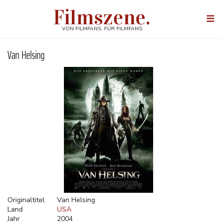
Direkt
Filmszene.
zum
Togg
Inhalt
navi
VON FILMFANS, FÜR FILMFANS
Van Helsing
Originaltitel
Van Helsing
Land
USA
Jahr
2004