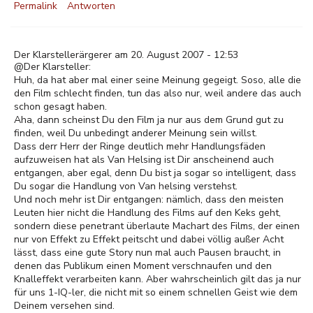
Permalink
Antworten
Der Klarstellerärgerer am 20. August 2007 - 12:53
@Der Klarsteller:
Huh, da hat aber mal einer seine Meinung gegeigt. Soso, alle die
den Film schlecht finden, tun das also nur, weil andere das auch
schon gesagt haben.
Aha, dann scheinst Du den Film ja nur aus dem Grund gut zu
finden, weil Du unbedingt anderer Meinung sein willst.
Dass derr Herr der Ringe deutlich mehr Handlungsfäden
aufzuweisen hat als Van Helsing ist Dir anscheinend auch
entgangen, aber egal, denn Du bist ja sogar so intelligent, dass
Du sogar die Handlung von Van helsing verstehst.
Und noch mehr ist Dir entgangen: nämlich, dass den meisten
Leuten hier nicht die Handlung des Films auf den Keks geht,
sondern diese penetrant überlaute Machart des Films, der einen
nur von Effekt zu Effekt peitscht und dabei völlig außer Acht
lässt, dass eine gute Story nun mal auch Pausen braucht, in
denen das Publikum einen Moment verschnaufen und den
Knalleffekt verarbeiten kann. Aber wahrscheinlich gilt das ja nur
für uns 1-IQ-ler, die nicht mit so einem schnellen Geist wie dem
Deinem versehen sind.