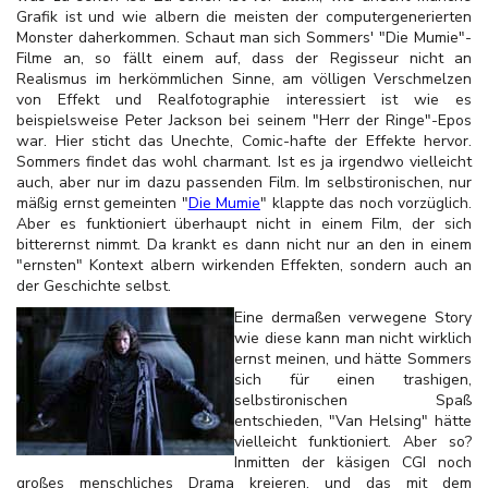
Grafik ist und wie albern die meisten der computergenerierten
Monster daherkommen. Schaut man sich Sommers' "Die Mumie"-
Filme an, so fällt einem auf, dass der Regisseur nicht an
Realismus im herkömmlichen Sinne, am völligen Verschmelzen
von Effekt und Realfotographie interessiert ist wie es
beispielsweise Peter Jackson bei seinem "Herr der Ringe"-Epos
war. Hier sticht das Unechte, Comic-hafte der Effekte hervor.
Sommers findet das wohl charmant. Ist es ja irgendwo vielleicht
auch, aber nur im dazu passenden Film. Im selbstironischen, nur
mäßig ernst gemeinten "
Die Mumie
" klappte das noch vorzüglich.
Aber es funktioniert überhaupt nicht in einem Film, der sich
bitterernst nimmt. Da krankt es dann nicht nur an den in einem
"ernsten" Kontext albern wirkenden Effekten, sondern auch an
der Geschichte selbst.
Eine dermaßen verwegene Story
wie diese kann man nicht wirklich
ernst meinen, und hätte Sommers
sich für einen trashigen,
selbstironischen Spaß
entschieden, "Van Helsing" hätte
vielleicht funktioniert. Aber so?
Inmitten der käsigen CGI noch
großes menschliches Drama kreieren, und das mit dem