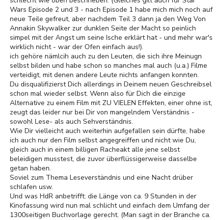
schlecht wie oben beschrieben. (Gleiches gilt auch für Star
Wars Episode 2 und 3 - nach Episode 1 habe mich mich noch auf
neue Teile gefreut, aber nachdem Teil 3 dann ja den Weg Von
Annakin Skywalker zur dunklen Seite der Macht so peinlich
simpel mit der Angst um seine Ische erklärt hat - und mehr war's
wirklich nicht - war der Ofen einfach aus!).
ich gehöre nämlcih auch zu den Leuten, die sich ihre Meinugn
selbst bilden und habe schon so manches mal auch (u.a.) Filme
verteidigt, mit denen andere Leute nichts anfangen konnten.
Du disqualifizierst Dich allerdings in Deinem neuen Geschreibsel
schon mal wieder selbst. Wenn also für Dich die einzige
Alternative zu einem Film mit ZU VIELEN Effekten, einer ohne ist,
zeugt das leider nur bei Dir von mangelndem Verständnis -
sowohl Lese- als auch Sehverständnis.
Wie Dir vielleicht auch weiterhin aufgefallen sein dürfte, habe
ich auch nur den Film selbst angegreiffen und nicht wie Du,
gleich auch in einem billigen Racheakt alle jene selbst
beleidigen musstest, die zuvor überflüssigerweise dasselbe
getan haben.
Soviel zum Thema Leseverständnis und eine Nacht drüber
schlafen usw.
Und was HdR anbetrifft: die Länge von ca. 9 Stunden in der
Kinofassung wird nun mal schlicht und einfach dem Umfang der
1300seitigen Buchvorlage gerecht. (Man sagt in der Branche ca.