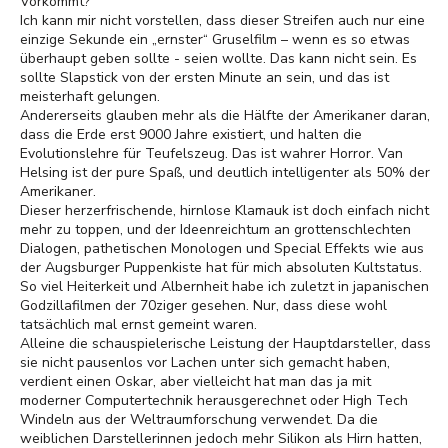
Vorkommt?
Ich kann mir nicht vorstellen, dass dieser Streifen auch nur eine
einzige Sekunde ein „ernster“ Gruselfilm – wenn es so etwas
überhaupt geben sollte - seien wollte. Das kann nicht sein. Es
sollte Slapstick von der ersten Minute an sein, und das ist
meisterhaft gelungen.
Andererseits glauben mehr als die Hälfte der Amerikaner daran,
dass die Erde erst 9000 Jahre existiert, und halten die
Evolutionslehre für Teufelszeug. Das ist wahrer Horror. Van
Helsing ist der pure Spaß, und deutlich intelligenter als 50% der
Amerikaner.
Dieser herzerfrischende, hirnlose Klamauk ist doch einfach nicht
mehr zu toppen, und der Ideenreichtum an grottenschlechten
Dialogen, pathetischen Monologen und Special Effekts wie aus
der Augsburger Puppenkiste hat für mich absoluten Kultstatus.
So viel Heiterkeit und Albernheit habe ich zuletzt in japanischen
Godzillafilmen der 70ziger gesehen. Nur, dass diese wohl
tatsächlich mal ernst gemeint waren.
Alleine die schauspielerische Leistung der Hauptdarsteller, dass
sie nicht pausenlos vor Lachen unter sich gemacht haben,
verdient einen Oskar, aber vielleicht hat man das ja mit
moderner Computertechnik herausgerechnet oder High Tech
Windeln aus der Weltraumforschung verwendet. Da die
weiblichen Darstellerinnen jedoch mehr Silikon als Hirn hatten,