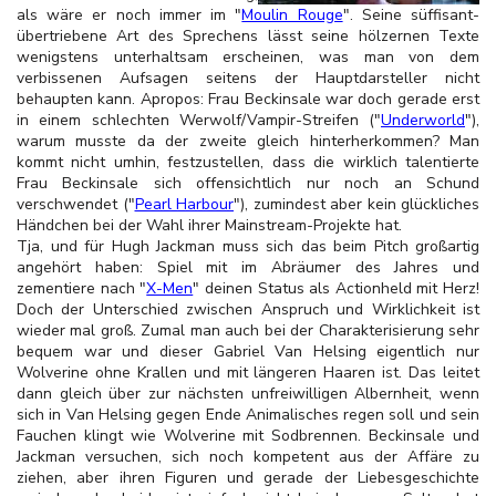
als wäre er noch immer im "
Moulin Rouge
". Seine süffisant-
übertriebene Art des Sprechens lässt seine hölzernen Texte
wenigstens unterhaltsam erscheinen, was man von dem
verbissenen Aufsagen seitens der Hauptdarsteller nicht
behaupten kann. Apropos: Frau Beckinsale war doch gerade erst
in einem schlechten Werwolf/Vampir-Streifen ("
Underworld
"),
warum musste da der zweite gleich hinterherkommen? Man
kommt nicht umhin, festzustellen, dass die wirklich talentierte
Frau Beckinsale sich offensichtlich nur noch an Schund
verschwendet ("
Pearl Harbour
"), zumindest aber kein glückliches
Händchen bei der Wahl ihrer Mainstream-Projekte hat.
Tja, und für Hugh Jackman muss sich das beim Pitch großartig
angehört haben: Spiel mit im Abräumer des Jahres und
zementiere nach "
X-Men
" deinen Status als Actionheld mit Herz!
Doch der Unterschied zwischen Anspruch und Wirklichkeit ist
wieder mal groß. Zumal man auch bei der Charakterisierung sehr
bequem war und dieser Gabriel Van Helsing eigentlich nur
Wolverine ohne Krallen und mit längeren Haaren ist. Das leitet
dann gleich über zur nächsten unfreiwilligen Albernheit, wenn
sich in Van Helsing gegen Ende Animalisches regen soll und sein
Fauchen klingt wie Wolverine mit Sodbrennen. Beckinsale und
Jackman versuchen, sich noch kompetent aus der Affäre zu
ziehen, aber ihren Figuren und gerade der Liebesgeschichte