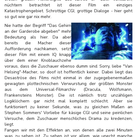
nüchtern betrachtet ist dieser Film ein einziges
Katastrophengebiet. Schrottige CGI, grottige Dialoge - hier geht
so gut wie gar nix mehr.
Nie hatte der Begriff "Das Gehirn
an der Garderobe abgeben" mehr
Bedeutung als hier. Da aber
bereits die Macher dieser
Aufforderung nachkamen, setzt
dieser Film mit einem IQ knapp
über dem einer Knoblauchzehe
voraus, dass die Zuschauer ebenso dumm sind. Sorry, liebe "Van
Helsing"-Macher, so doof ist hoffentlich keiner. Dabei liegt das
Desaströse des Films nicht einmal in der zugegebenermaßen
gewagten plottechnischen Verwurstung der größten Monster
aus dem Universal-Filmarchiv (Dracula, Wolfsmann,
Frankensteins Monster). Die ist nämlich trotz unzähligen
Logiklöchern gar nicht mal komplett schlecht. Aber sie
funktioniert zu keiner Sekunde, was zu gleichen Maßen an
Stephen Sommers' Vorliebe für käsige CGI und seine peinlichen
Versuche, dem Zuschauer menschliches Drama zu kredenzen,
liegt.
Fangen wir mit den Effekten an, von denen alle zwei Minuten
was zu sehen ist. Zu sehen ist vor allem, wie unecht manche