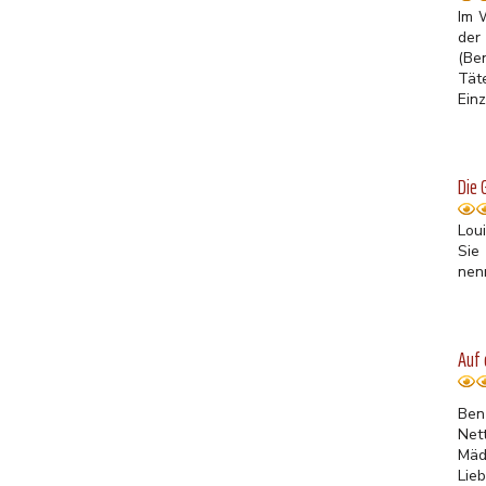
Im 
der
(Be
Tät
Einz
Die 
Lou
Sie
nen
Auf 
Ben
Nett
Mäd
Lieb