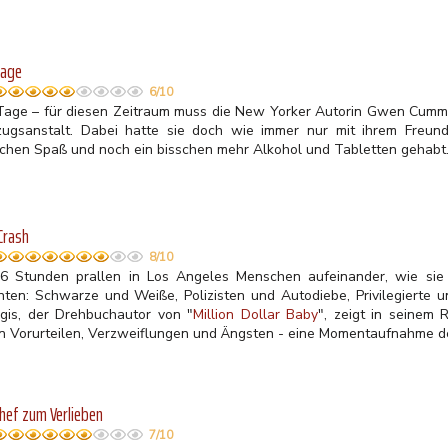
Tage
6/10
Tage – für diesen Zeitraum muss die New Yorker Autorin Gwen Cummin
zugsanstalt. Dabei hatte sie doch wie immer nur mit ihrem Freun
schen Spaß und noch ein bisschen mehr Alkohol und Tabletten gehabt
 Crash
8/10
36 Stunden prallen in Los Angeles Menschen aufeinander, wie sie u
nten: Schwarze und Weiße, Polizisten und Autodiebe, Privilegierte 
gis, der Drehbuchautor von "
Million Dollar Baby
", zeigt in seinem 
en Vorurteilen, Verzweiflungen und Ängsten - eine Momentaufnahme de
Chef zum Verlieben
7/10