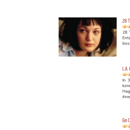
28 
28 
Ent
bis
L.A.
In 
kön
Hag
ihr
Ein 