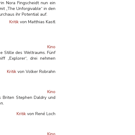
in Nora Fingscheidt nun ein
mit „The Unforgivable“ in den
rchaus ihr Potential auf.
Kritik
von Matthias Kastl
Kino
e Stille des Weltraums. Fünf
iff „Explorer“, drei nehmen
Kritik
von Volker Robrahn
Kino
es Briten Stephen Daldry und
n.
Kritik
von René Loch
Kino