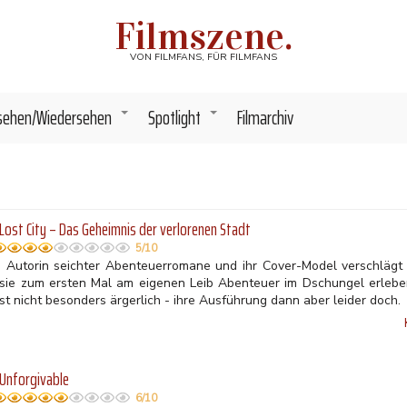
Filmszene.
VON FILMFANS, FÜR FILMFANS
sehen/Wiedersehen
Spotlight
Filmarchiv
+
+
Lost City – Das Geheimnis der verlorenen Stadt
5/10
e Autorin seichter Abenteuerromane und ihr Cover-Model verschlägt 
sie zum ersten Mal am eigenen Leib Abenteuer im Dschungel erleben
 ist nicht besonders ärgerlich - ihre Ausführung dann aber leider doch.
Unforgivable
6/10