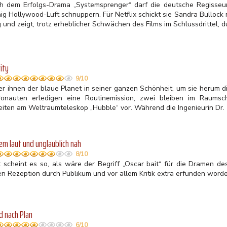
h dem Erfolgs-Drama „Systemsprenger“ darf die deutsche Regisseur
ig Hollywood-Luft schnuppern. Für Netflix schickt sie Sandra Bullock 
 und zeigt, trotz erheblicher Schwächen des Films im Schlussdrittel, du
ity
9/10
er ihnen der blaue Planet in seiner ganzen Schönheit, um sie herum di
ronauten erledigen eine Routinemission, zwei bleiben im Raumsch
eiten am Weltraumteleskop „Hubble“ vor. Während die Ingenieurin Dr.
em laut und unglaublich nah
8/10
t scheint es so, als wäre der Begriff „Oscar bait“ für die Dramen d
en Rezeption durch Publikum und vor allem Kritik extra erfunden worde
 nach Plan
6/10