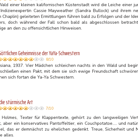
Wald einer kleinen kalifornischen Küstenstadt wird die Leiche einer j
 Indizienexpertin Cassie Mayweather (Sandra Bullock) und ihrem 
n Chaplin)
geleiteten Ermittlungen führen bald zu Erfolgen und der Iden
ers, doch während der Fall schon bald als abgeschlossen betrachte
ige an den zu offensichtlichen Hinweisen.
Göttlichen Geheimnisse der YaYa-Schwestern
8/10
isiana, 1937. Vier Mädchen schleichen nachts in den Wald und begin
 schließen einen Pakt, mit dem sie sich ewige Freundschaft schwören
nen sich fortan die Ya-Ya Schwestern.
die stürmische Art
7/10
 Holmes, Texter für Klappentexte, gehört zu den langweiligen Ver
, aber ein konservatives Pantoffeltier, ein Couchpotatoe..... und natü
el, das er demnächst zu ehelichen gedenkt. Treue, Sicherheit und No
e alles.