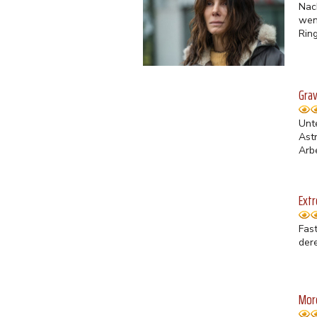
Nac
wen
Ring
Grav
Unt
Ast
Arb
Extr
Fas
der
Mord