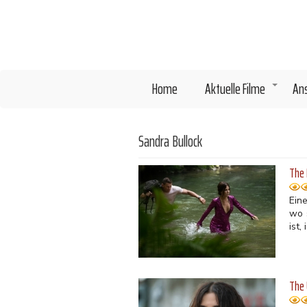
Direkt
zum
Inhalt
Home
Aktuelle Filme
An
+
Sandra Bullock
The 
Ein
wo 
ist,
The 