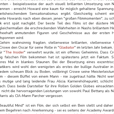
ten - beispielsweise der auch visuell brillanten Umsetzung von N
ennen - erreicht Howard eine kaum für möglich gehaltene Spannung u
eitsheischendem Sensationalismus ergibt. Gleichzeitig scheint 
Seite Howards nach eben diesen, jenen "großen Filmmomenten", zu sch
k erst spät nachgibt. Der beste Teil des Films ist der düstere M
gleichermaßen die erschreckenden Wahrheiten in Nashs brillantem Hir
scheehaft anmutenden Figuren und Geschehnisse aus der ersten H
ntsponnen wird.
irn wahnsinnig fragilen, stellenweise brillanten, stellenweise 
Crowe den Oscar für seine Rolle in "
Gladiator
"
im letzten Jahr bekam,
ür "
The Insider
" verwehrt wurde, ist ein offenes Geheimnis. Dass C
lig falschen Film bekommen hat ist spätestens jetzt ein Faktum. S
eres Mal in blankes Staunen. Bei der Besetzung eines exzentrisc
atikers wird wohl den wenigsten als erstes der bullige Australier in
edem scheuen Blick zu Boden, vollbringt Crowe seine Meisterleistun
ihm - diesem Büffel von einem Mann - nie zugetraut hätte. Nicht wen
s mutige und lang leidende Frau Alicia. Karrierehöhepunkt, schlicht
fach. Dass beide Darsteller für ihre Rollen Golden Globes einsackte
 nicht die hervorragenden Leistungen von sowohl Paul Bettany als 
Harris als CIA-Mann Parcher vergessen.
eautiful Mind" ist ein Film, der sich selbst ein Bein stellt und dahe
nem Begehren nach Anerkennung - sei es seitens der Academy Awards Ju