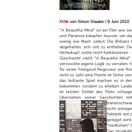
Kritik
von Simon Staake / 9. Juni 2010
"A Beautiful Mind" ist ein Film wie 
und Paranoia kämpfen musste, um dan
wenig wie Nash selbst: Die Brillanz 
abgehalten, sich voll zu entfalten. Di
Hinterkopf, sollte nicht funktionieren
Gleichwohl stellt "A Beautiful Mind
verzwickte eigene Logik zu verraten, 
für einen Feelgood-Regisseur wie Ron
nicht so sehr eine Pointe im Sinne von
das brillante Spiel machen es in de
bekommen, sondern zu erleben. Leider
im letzten Drittel des Films schla
Überziehen seiner Geschichten mi
tränenschwan
nicht wenige
Fehltritt mi
getoppt wird
"niedlichen" 
Das musikali