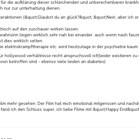
t für die aufklärung dieser schleichenden und unberechenbaren krankhei
ch nur zur unterhaltung dienen.
nteraktionen (&quot;Glaubst du an glück?&quot; &quot;Nein. aber ich or
thisch auf den zuschauer wirken lassen.
 wahnsinn liegen wirklich sehr nah bei einander. auch wenn nash fasz
st dies wirklich selten.
ie elektrokrampftherapie etc. wird heutzutage in der psychiatrie kau
für hollywood verhältnisse recht anspruchsvoll ist!(leider existieren z
von betroffen sind - ebenso viele leiden an diabetes)
ilm mehr gesehen. Der Film hat mich emotional mitgerissen und nachd
and ich den Schluss super, ich liebe Filme mit &quot;Happy End&quot