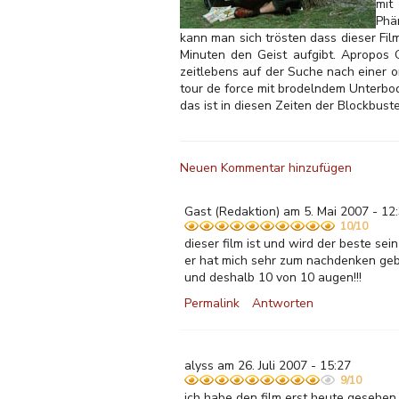
mit
Phä
kann man sich trösten dass dieser Fil
Minuten den Geist aufgibt. Apropos
zeitlebens auf der Suche nach einer o
tour de force mit brodelndem Unterbo
das ist in diesen Zeiten der Blockbus
Neuen Kommentar hinzufügen
Gast
(Redaktion) am 5. Mai 2007 - 12
10/10
dieser film ist und wird der beste sei
er hat mich sehr zum nachdenken geb
und deshalb 10 von 10 augen!!!
Permalink
Antworten
alyss am 26. Juli 2007 - 15:27
9/10
ich habe den film erst heute gesehen 