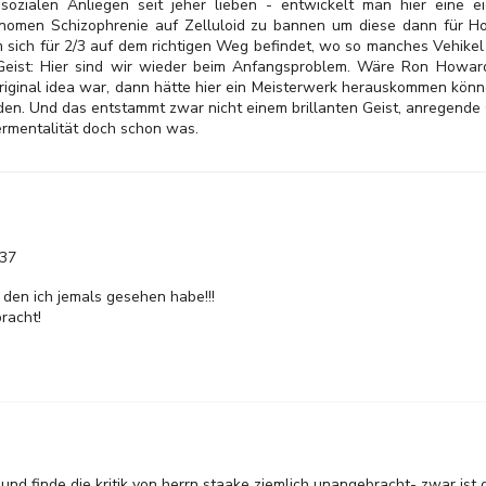
 sozialen Anliegen seit jeher lieben - entwickelt man hier eine 
nomen Schizophrenie auf Zelluloid zu bannen um diese dann für Ho
m sich für 2/3 auf dem richtigen Weg befindet, wo so manches Vehikel
 Geist: Hier sind wir wieder beim Anfangsproblem. Wäre Ron Howar
riginal idea war, dann hätte hier ein Meisterwerk herauskommen könne
den. Und das entstammt zwar nicht einem brillanten Geist, anregende 
termentalität doch schon was.
:37
n den ich jemals gesehen habe!!!
racht!
und finde die kritik von herrn staake ziemlich unangebracht- zwar ist 