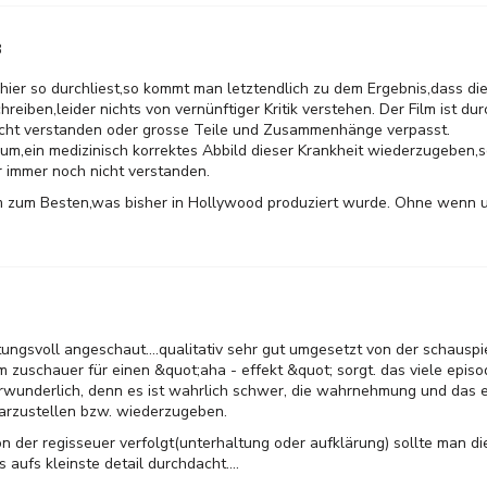
3
er so durchliest,so kommt man letztendlich zu dem Ergebnis,dass die
eiben,leider nichts von vernünftiger Kritik verstehen. Der Film ist du
nicht verstanden oder grosse Teile und Zusammenhänge verpasst.
rum,ein medizinisch korrektes Abbild dieser Krankheit wiederzugeben,s
r immer noch nicht verstanden.
m zum Besten,was bisher in Hollywood produziert wurde. Ohne wenn un
ungsvoll angeschaut....qualitativ sehr gut umgesetzt von der schauspi
 zuschauer für einen &quot;aha - effekt &quot; sorgt. das viele epis
verwunderlich, denn es ist wahrlich schwer, die wahrnehmung und das
arzustellen bzw. wiederzugeben.
n der regisseuer verfolgt(unterhaltung oder aufklärung) sollte man di
is aufs kleinste detail durchdacht....