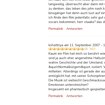
langweilig, überrascht aber dann mit
zu denken, das leben des john nash k
kinogänger hat denn auch lust auf ei
ich finde den film jedenfalls sehr gut
oscars bekommen, herr staake? das dü
Permalink
Antworten
kshattriya am 11. September 2007 - 
9/10
Kaum ein Film hat mich so berührt wie
sind ja auch eher angenehme Halluzina
wahre Geschichte und der Umstand, d
&quot;Normalbürgern&quot; isoliert. 
mitteilen. Allerdings ist gerade der 
ermöglicht hat, mit seiner Schizophre
Die Musik ist vielleicht Geschmackssa
Emotionen unterstreichen?
Insgesamt ein phantastisch gespielte
Permalink
Antworten