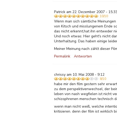
Patrick am 22. Dezember 2007 - 15:3
10/10
Wenn man sich sämtliche Meinungen hi
von Kitsch und misslungenem Ende schr
das nicht erkennt,hat ihn entweder 
Und noch etwas: Hier geht's nicht da
Unterhaltung. Das haben einige leide
Meiner Meinung nach zählt dieser Fil
Permalink
Antworten
chrissy am 10. Mai 2008 - 9:12
8/10
habe mir den film gestern sehr erwart
zu dem perspektivenwechsel, der beim
leben von nash wegfielen ist nicht 
schizophrenen menschen technisch d
wenn man nicht weiß, welche intentio
kritisieren. denn der film ist wirklich b