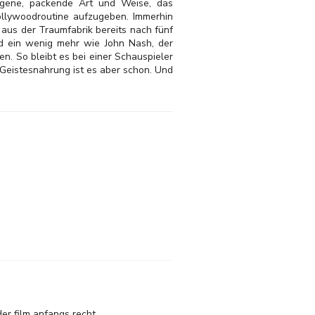
eigene, packende Art und Weise, das
llywoodroutine aufzugeben. Immerhin
 aus der Traumfabrik bereits nach fünf
d ein wenig mehr wie John Nash, der
n. So bleibt es bei einer Schauspieler
Geistesnahrung ist es aber schon. Und
der film anfangs recht