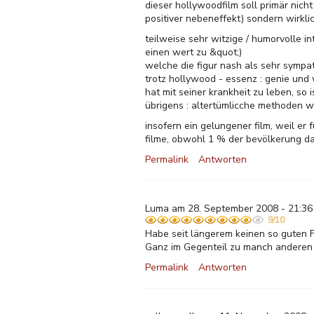
dieser hollywoodfilm soll primär nich
positiver nebeneffekt) sondern wirkli
teilweise sehr witzige / humorvolle i
einen wert zu &quot;)
welche die figur nash als sehr sympa
trotz hollywood - essenz : genie und
hat mit seiner krankheit zu leben, so i
übrigens : altertümlicche methoden w
insofern ein gelungener film, weil er 
filme, obwohl 1 % der bevölkerung da
Permalink
Antworten
Luma am 28. September 2008 - 21:36
9/10
Habe seit längerem keinen so guten F
Ganz im Gegenteil zu manch anderen f
Permalink
Antworten