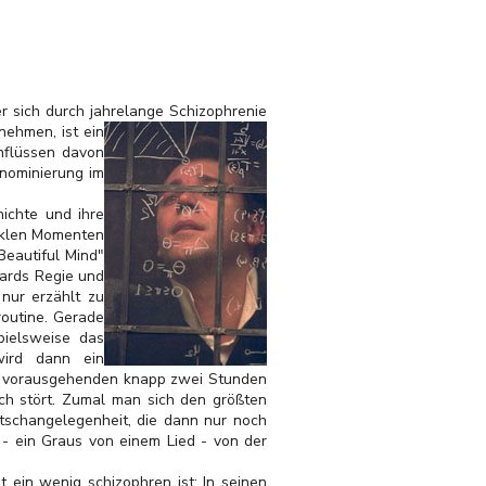
r sich durch jahrelange Schizophrenie
nehmen, ist ein
inflüssen davon
rnominierung im
ichte und ihre
unklen Momenten
Beautiful Mind"
wards Regie und
nur erzählt zu
routine. Gerade
pielsweise das
wird dann ein
e
vorausgehenden knapp zwei Stunden
ich stört. Zumal man sich den größten
itschangelegenheit, die dann nur noch
- ein Graus von einem Lied - von der
 ein wenig schizophren ist: In seinen