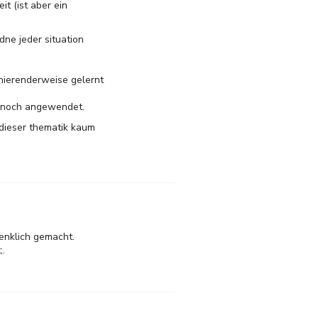
t (ist aber ein
dne jeder situation
inierenderweise gelernt
m noch angewendet.
u dieser thematik kaum
enklich gemacht.
;.