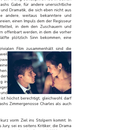
ashs Gabe, für andere unersichtliche
nd Dramatik, die sich eben nicht aus
eine andere, weitaus bekanntere und
reien, einen Impuls dem der Regisseur
ittelteil, in dem den Zuschauern und
n offenbart werden, in dem die vorher
älfte plötzlich Sinn bekommen, eine
trivialen Film zusammenhält sind die
 weil
rowe
eine
hen,
 den
g in
iger
 und
n
ist höchst berechtigt, gleichwohl darf
Nashs Zimmergenosse Charles als auch
r kurz vorm Ziel ins Stolpern kommt. In
ry, sei es seitens Kritiker, die Drama