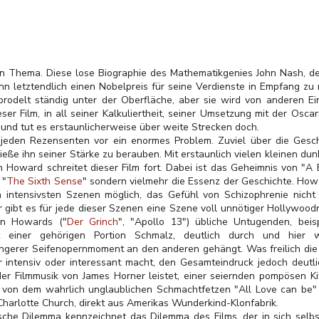
sein Thema. Diese lose Biographie des Mathematikgenies John Nash, de
n letztendlich einen Nobelpreis für
seine Verdienste in Empfang zu 
brodelt ständig unter der Oberfläche, aber sie wird von anderen E
eser Film, in all seiner Kalkuliertheit, seiner Umsetzung mit der Osca
 - und tut es erstaunlicherweise über weite Strecken doch.
" jeden Rezensenten vor ein enormes Problem. Zuviel über die Gesch
hieße ihn seiner Stärke zu berauben. Mit erstaunlich vielen kleinen d
 Howard schreitet dieser Film fort. Dabei ist das Geheimnis von "A 
 "
The Sixth Sense
" sondern vielmehr die Essenz der Geschichte. Ho
n intensivsten Szenen möglich, das Gefühl von Schizophrenie nicht 
 gibt es für jede dieser Szenen eine Szene voll unnötiger Hollywood
gen Howards ("
Der Grinch
", "Apollo 13") übliche Untugenden, beis
t einer gehörigen Portion Schmalz, deutlich durch und hier 
gerer Seifenopernmoment an den anderen gehängt. Was freilich di
r intensiv oder interessant macht, den Gesamteindruck jedoch deutl
t der Filmmusik von James Horner leistet, einer seiernden pompösen K
 von dem wahrlich unglaublichen Schmachtfetzen "All Love can be" 
Charlotte Church, direkt aus Amerikas Wunderkind-Klonfabrik.
sche Dilemma kennzeichnet das Dilemma des Films, der in sich selbst