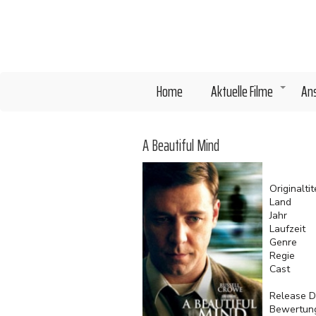
Direkt
zum
Inhalt
Home
Aktuelle Filme
An
+
A Beautiful Mind
Originaltit
Land
Jahr
Laufzeit
Genre
Regie
Cast
Release D
Bewertun