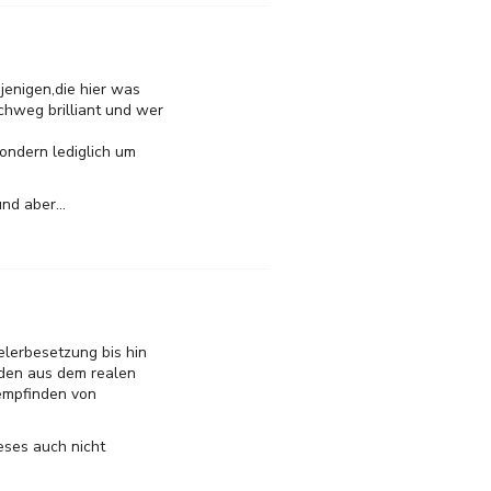
jenigen,die hier was
rchweg brilliant und wer
ondern lediglich um
d aber...
elerbesetzung bis hin
oden aus dem realen
 empfinden von
eses auch nicht