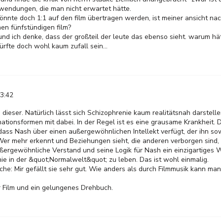
 wendungen, die man nicht erwartet hätte.
önnte doch 1:1 auf den film übertragen werden, ist meiner ansicht nac
nen fünfstündigen film?
 und ich denke, dass der großteil der leute das ebenso sieht. warum hä
rfte doch wohl kaum zufall sein...
13:42
 dieser. Natürlich lässt sich Schizophrenie kaum realitätsnah darstelle
tionsformen mit dabei. In der Regel ist es eine grausame Krankheit. 
ass Nash über einen außergewöhnlichen Intellekt verfügt, der ihn so
Wer mehr erkennt und Beziehungen sieht, die anderen verborgen sind, k
außergewöhnliche Verstand und seine Logik für Nash ein einzigartiges
nie in der &quot;Normalwelt&quot; zu leben. Das ist wohl einmalig.
che: Mir gefällt sie sehr gut. Wie anders als durch Filmmusik kann ma
r Film und ein gelungenes Drehbuch.