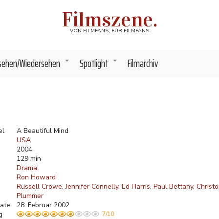
Filmszene.
VON FILMFANS, FÜR FILMFANS
sehen/Wiedersehen
Spotlight
Filmarchiv
+
+
el
A Beautiful Mind
USA
2004
129 min
Drama
Ron Howard
Russell Crowe
Jennifer Connelly
Ed Harris
Paul Bettany
Christ
Plummer
ate
28. Februar 2002
g
7/10