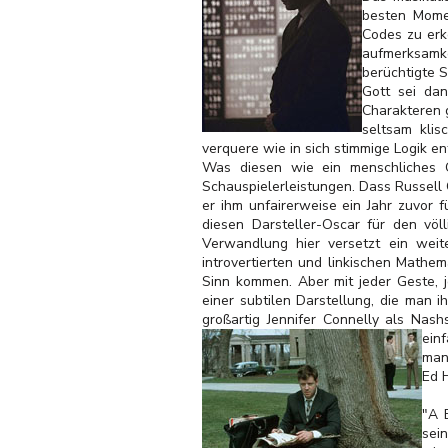
besten Momen
Codes zu erk
aufmerksamk
berüchtigte 
Gott sei dan
Charakteren 
seltsam kli
verquere wie in sich stimmige Logik e
Was diesen wie ein menschliches Geh
Schauspielerleistungen. Dass Russell 
er ihm unfairerweise ein Jahr zuvor f
diesen Darsteller-Oscar für den völ
Verwandlung hier versetzt ein weit
introvertierten und linkischen Mathem
Sinn kommen. Aber mit jeder Geste, j
einer subtilen Darstellung, die man 
großartig Jennifer Connelly als Nash
ein
man
Ed 
"A B
sei