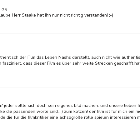
1:25
laube Herr Staake hat ihn nur nicht richtig verstanden! ;-)
authentisch der Film das Leben Nashs darstellt, auch nicht wie authenti
h fasziniert, dass dieser Film es über sehr weite Strecken geschafft
 jeder sollte sich doch sein eigenes bild machen. und unsere lieben fil
enke die passenden worte sind....) zum kotzen! der film ist für mich ein 
e die für die filmkritiker eine achsogroße rolle spielen interessieren mi