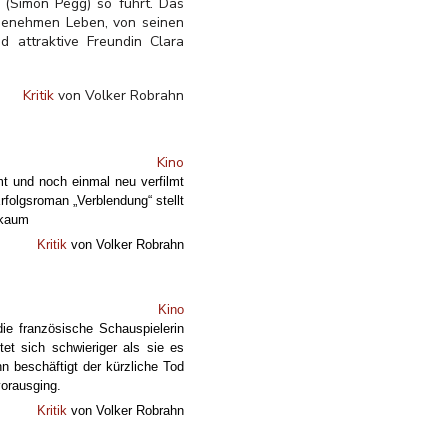
 (Simon Pegg) so führt. Das
ngenehmen Leben, von seinen
 attraktive Freundin Clara
Kritik
von Volker Robrahn
Kino
mt und noch einmal neu verfilmt
rfolgsroman „Verblendung“ stellt
kaum
Kritik
von Volker Robrahn
Kino
ie französische Schauspielerin
et sich schwieriger als sie es
hn beschäftigt der kürzliche Tod
vorausging.
Kritik
von Volker Robrahn