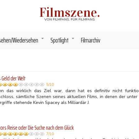
Filmszene.
VON FILMFANS, FÜR FILMFANS
sehen/Wiedersehen
Spotlight
Filmarchiv
+
+
s Geld der Welt
5/10
n das wirklich das Ziel war, dann hat es definitiv nicht funktion
schloss, sämtliche Szenen seines aktuellen Films, in denen der unter
griffe stehende Kevin Spacey als Milliardär J.
ors Reise oder Die Suche nach dem Glück
7/10