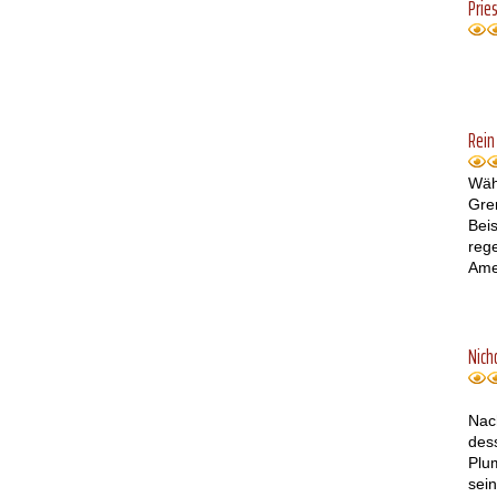
Prie
Rein
Wäh
Gre
Bei
reg
Amer
Nich
Nac
des
Plu
sei