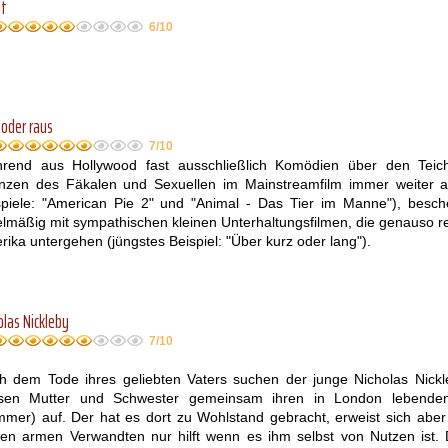
st
6/10
 oder raus
7/10
rend aus Hollywood fast ausschließlich Komödien über den Teic
nzen des Fäkalen und Sexuellen im Mainstreamfilm immer weiter au
spiele: "American
Pie 2" und "Animal - Das Tier im Manne"), besche
elmäßig mit sympathischen kleinen Unterhaltungsfilmen, die genauso 
ika untergehen (jüngstes Beispiel: "Über kurz oder lang").
olas Nickleby
7/10
h dem Tode ihres geliebten Vaters suchen der junge Nicholas Nick
sen Mutter und Schwester gemeinsam ihren in London lebenden
mmer) auf. Der hat es dort zu Wohlstand gebracht, erweist sich aber 
nen armen Verwandten nur hilft wenn es ihm selbst von Nutzen ist.