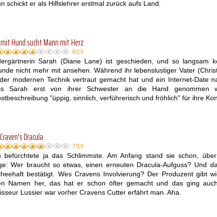
 schickt er als Hilfslehrer erstmal zurück aufs Land.
 mit Hund sucht Mann mit Herz
6/10
dergärtnerin Sarah (Diane Lane) ist geschieden, und so langsam 
unde nicht mehr mit ansehen. Während ihr lebenslustiger Vater (Chris
 der modernen Technik vertraut gemacht hat und ein Internet-Date 
s Sarah erst von ihrer Schwester an die Hand genommen 
stbeschreibung "üppig, sinnlich, verführerisch und fröhlich" für ihre K
Craven's Dracula
7/10
 befürchtete ja das Schlimmste. Am Anfang stand sie schon, über
ge: Wer braucht so etwas, einen erneuten Dracula-Aufguss? Und da
scheehaft bestätigt. Wes Cravens Involvierung? Der Produzent gibt 
en Namen her, das hat er schon öfter gemacht und das ging auch
isseur Lussier war vorher Cravens Cutter erfährt man. Aha.