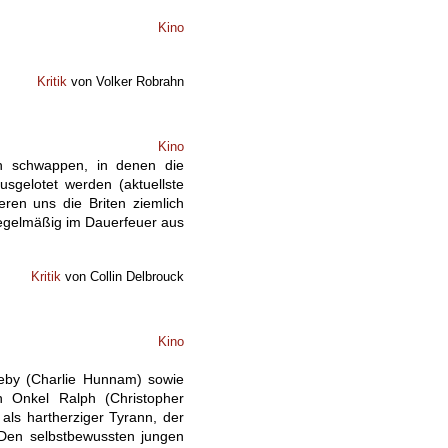
Kino
Kritik
von Volker Robrahn
Kino
h schwappen, in denen die
sgelotet werden (aktuellste
ren uns die Briten ziemlich
regelmäßig im Dauerfeuer aus
Kritik
von Collin Delbrouck
Kino
leby (Charlie Hunnam) sowie
 Onkel Ralph (Christopher
als hartherziger Tyrann, der
 Den selbstbewussten jungen