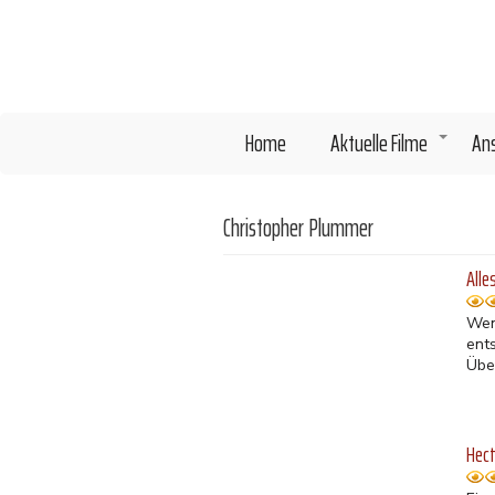
Direkt
zum
Inhalt
Home
Aktuelle Filme
An
+
Christopher Plummer
Alle
Wen
ent
Über
Hect