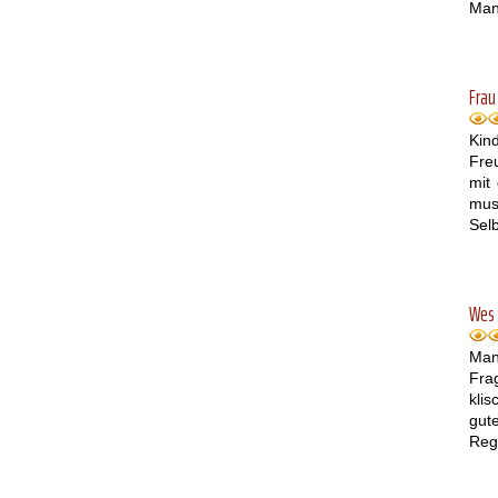
Mann
Frau
Kin
Fre
mit
mus
Selb
Wes 
Man
Fra
kli
gut
Reg