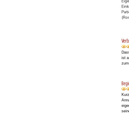
Eig
Ein
Pat
(Ro
Ver
Dass
ist 
zumi
Begi
Kurz
Anna
eige
sein