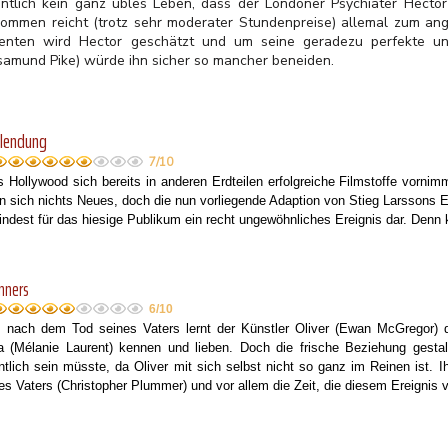
entlich kein ganz übles Leben, dass der Londoner Psychiater Hector
kommen reicht (trotz sehr moderater Stundenpreise) allemal zum a
ienten wird Hector geschätzt und um seine geradezu perfekte und
samund Pike) würde ihn sicher so mancher beneiden.
blendung
7/10
 Hollywood sich bereits in anderen Erdteilen erfolgreiche Filmstoffe vornim
an sich nichts Neues, doch die nun vorliegende Adaption von Stieg Larssons E
ndest für das hiesige Publikum ein recht ungewöhnliches Ereignis dar.
Denn 
nners
6/10
 nach dem Tod seines Vaters lernt der Künstler Oliver (Ewan McGregor) d
 (Mélanie Laurent) kennen und lieben. Doch die frische Beziehung gestalt
ntlich sein müsste, da Oliver mit sich selbst nicht so ganz im Reinen ist. I
es Vaters (Christopher Plummer) und vor allem die Zeit, die diesem Ereignis 