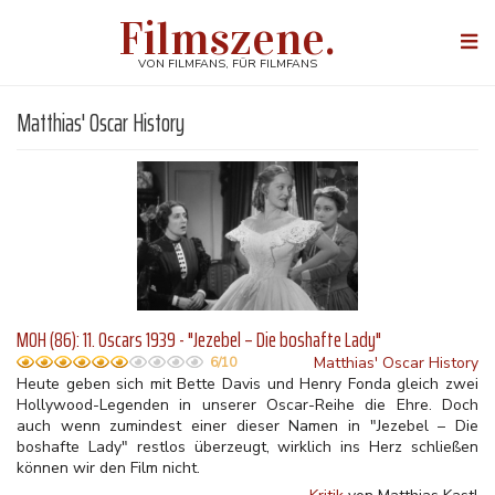
Direkt
Filmszene.
zum
Togg
Inhalt
navi
VON FILMFANS, FÜR FILMFANS
Matthias' Oscar History
MOH (86): 11. Oscars 1939 - "Jezebel – Die boshafte Lady"
Matthias' Oscar History
6/10
Heute geben sich mit Bette Davis und Henry Fonda gleich zwei
Hollywood-Legenden in unserer Oscar-Reihe die Ehre. Doch
auch wenn zumindest einer dieser Namen in "Jezebel – Die
boshafte Lady" restlos überzeugt, wirklich ins Herz schließen
können wir den Film nicht.