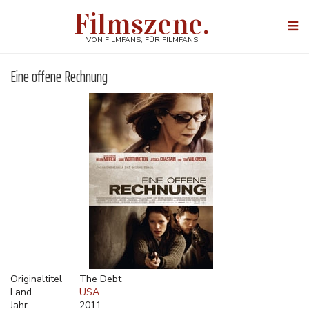
Direkt
Filmszene.
zum
Togg
Inhalt
navi
VON FILMFANS, FÜR FILMFANS
Eine offene Rechnung
Originaltitel
The Debt
Land
USA
Jahr
2011