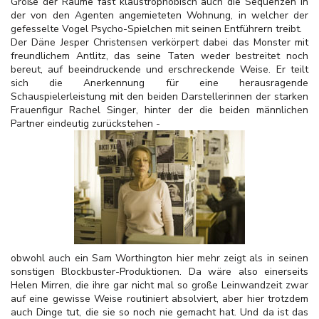
Größe der Räume fast klaustrophobisch auch die Sequenzen in
der von den Agenten angemieteten Wohnung, in welcher der
gefesselte Vogel Psycho-Spielchen mit seinen Entführern treibt.
Der Däne Jesper Christensen verkörpert dabei das Monster mit
freundlichem Antlitz, das seine Taten weder bestreitet noch
bereut, auf beeindruckende und erschreckende Weise. Er teilt
sich die Anerkennung für eine herausragende
Schauspielerleistung mit den beiden Darstellerinnen der starken
Frauenfigur Rachel Singer, hinter der die beiden männlichen
Partner eindeutig zurückstehen -
obwohl auch ein Sam Worthington hier mehr zeigt als in seinen
sonstigen Blockbuster-Produktionen. Da wäre also einerseits
Helen Mirren, die ihre gar nicht mal so große Leinwandzeit zwar
auf eine gewisse Weise routiniert absolviert, aber hier trotzdem
auch Dinge tut, die sie so noch nie gemacht hat. Und da ist das