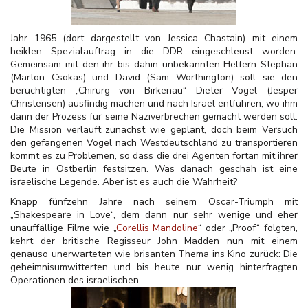
Jahr 1965 (dort dargestellt von Jessica Chastain) mit einem
heiklen Spezialauftrag in die DDR eingeschleust worden.
Gemeinsam mit den ihr bis dahin unbekannten Helfern Stephan
(Marton Csokas) und David (Sam Worthington) soll sie den
berüchtigten „Chirurg von Birkenau“ Dieter Vogel (Jesper
Christensen) ausfindig machen und nach Israel entführen, wo ihm
dann der Prozess für seine Naziverbrechen gemacht werden soll.
Die Mission verläuft zunächst wie geplant, doch beim Versuch
den gefangenen Vogel nach Westdeutschland zu transportieren
kommt es zu Problemen, so dass die drei Agenten fortan mit ihrer
Beute in Ostberlin festsitzen. Was danach geschah ist eine
israelische Legende. Aber ist es auch die Wahrheit?
Knapp fünfzehn Jahre nach seinem Oscar-Triumph mit
„Shakespeare in Love“, dem dann nur sehr wenige und eher
unauffällige Filme wie „
Corellis Mandoline
“ oder „Proof“ folgten,
kehrt der britische Regisseur John Madden nun mit einem
genauso unerwarteten wie brisanten Thema ins Kino zurück: Die
geheimnisumwitterten und bis heute nur wenig hinterfragten
Operationen des israelischen