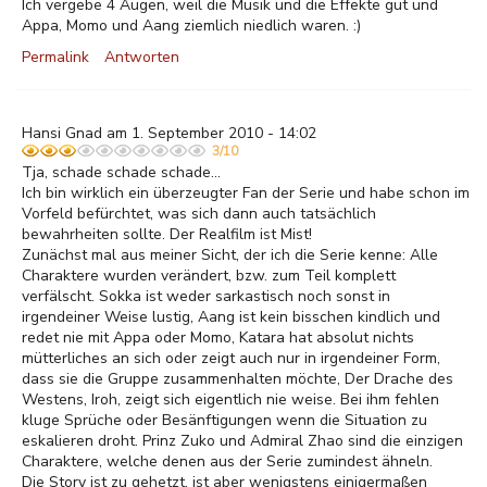
Ich vergebe 4 Augen, weil die Musik und die Effekte gut und
Appa, Momo und Aang ziemlich niedlich waren. :)
Permalink
Antworten
Hansi Gnad am 1. September 2010 - 14:02
3/10
Tja, schade schade schade...
Ich bin wirklich ein überzeugter Fan der Serie und habe schon im
Vorfeld befürchtet, was sich dann auch tatsächlich
bewahrheiten sollte. Der Realfilm ist Mist!
Zunächst mal aus meiner Sicht, der ich die Serie kenne: Alle
Charaktere wurden verändert, bzw. zum Teil komplett
verfälscht. Sokka ist weder sarkastisch noch sonst in
irgendeiner Weise lustig, Aang ist kein bisschen kindlich und
redet nie mit Appa oder Momo, Katara hat absolut nichts
mütterliches an sich oder zeigt auch nur in irgendeiner Form,
dass sie die Gruppe zusammenhalten möchte, Der Drache des
Westens, Iroh, zeigt sich eigentlich nie weise. Bei ihm fehlen
kluge Sprüche oder Besänftigungen wenn die Situation zu
eskalieren droht. Prinz Zuko und Admiral Zhao sind die einzigen
Charaktere, welche denen aus der Serie zumindest ähneln.
Die Story ist zu gehetzt, ist aber wenigstens einigermaßen