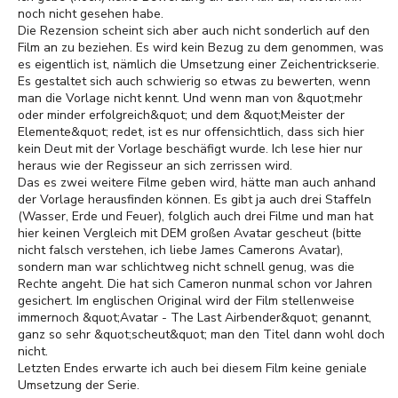
noch nicht gesehen habe.
Die Rezension scheint sich aber auch nicht sonderlich auf den
Film an zu beziehen. Es wird kein Bezug zu dem genommen, was
es eigentlich ist, nämlich die Umsetzung einer Zeichentrickserie.
Es gestaltet sich auch schwierig so etwas zu bewerten, wenn
man die Vorlage nicht kennt. Und wenn man von &quot;mehr
oder minder erfolgreich&quot; und dem &quot;Meister der
Elemente&quot; redet, ist es nur offensichtlich, dass sich hier
kein Deut mit der Vorlage beschäfigt wurde. Ich lese hier nur
heraus wie der Regisseur an sich zerrissen wird.
Das es zwei weitere Filme geben wird, hätte man auch anhand
der Vorlage herausfinden können. Es gibt ja auch drei Staffeln
(Wasser, Erde und Feuer), folglich auch drei Filme und man hat
hier keinen Vergleich mit DEM großen Avatar gescheut (bitte
nicht falsch verstehen, ich liebe James Camerons Avatar),
sondern man war schlichtweg nicht schnell genug, was die
Rechte angeht. Die hat sich Cameron nunmal schon vor Jahren
gesichert. Im englischen Original wird der Film stellenweise
immernoch &quot;Avatar - The Last Airbender&quot; genannt,
ganz so sehr &quot;scheut&quot; man den Titel dann wohl doch
nicht.
Letzten Endes erwarte ich auch bei diesem Film keine geniale
Umsetzung der Serie.