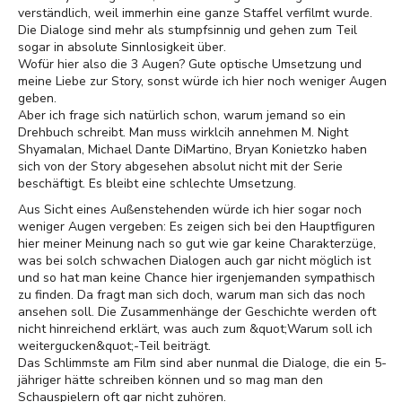
verständlich, weil immerhin eine ganze Staffel verfilmt wurde.
Die Dialoge sind mehr als stumpfsinnig und gehen zum Teil
sogar in absolute Sinnlosigkeit über.
Wofür hier also die 3 Augen? Gute optische Umsetzung und
meine Liebe zur Story, sonst würde ich hier noch weniger Augen
geben.
Aber ich frage sich natürlich schon, warum jemand so ein
Drehbuch schreibt. Man muss wirklcih annehmen M. Night
Shyamalan, Michael Dante DiMartino, Bryan Konietzko haben
sich von der Story abgesehen absolut nicht mit der Serie
beschäftigt. Es bleibt eine schlechte Umsetzung.
Aus Sicht eines Außenstehenden würde ich hier sogar noch
weniger Augen vergeben: Es zeigen sich bei den Hauptfiguren
hier meiner Meinung nach so gut wie gar keine Charakterzüge,
was bei solch schwachen Dialogen auch gar nicht möglich ist
und so hat man keine Chance hier irgenjemanden sympathisch
zu finden. Da fragt man sich doch, warum man sich das noch
ansehen soll. Die Zusammenhänge der Geschichte werden oft
nicht hinreichend erklärt, was auch zum &quot;Warum soll ich
weitergucken&quot;-Teil beiträgt.
Das Schlimmste am Film sind aber nunmal die Dialoge, die ein 5-
jähriger hätte schreiben können und so mag man den
Schauspielern oft gar nicht zuhören.