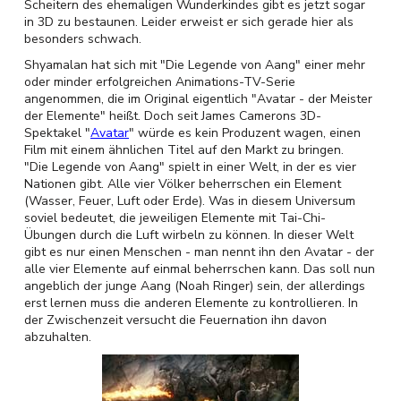
Scheitern des ehemaligen Wunderkindes gibt es jetzt sogar
in 3D zu bestaunen. Leider erweist er sich gerade hier als
besonders schwach.
Shyamalan hat sich mit "Die Legende von Aang" einer mehr
oder minder erfolgreichen Animations-TV-Serie
angenommen, die im Original eigentlich "Avatar - der Meister
der Elemente" heißt. Doch seit James Camerons 3D-
Spektakel "
Avatar
" würde es kein Produzent wagen, einen
Film mit einem ähnlichen Titel auf den Markt zu bringen.
"Die Legende von Aang" spielt in einer Welt, in der es vier
Nationen gibt. Alle vier Völker beherrschen ein Element
(Wasser, Feuer, Luft oder Erde). Was in diesem Universum
soviel bedeutet, die jeweiligen Elemente mit Tai-Chi-
Übungen durch die Luft wirbeln zu können. In dieser Welt
gibt es nur einen Menschen - man nennt ihn den Avatar - der
alle vier Elemente auf einmal beherrschen kann. Das soll nun
angeblich der junge Aang (Noah Ringer) sein, der allerdings
erst lernen muss die anderen Elemente zu kontrollieren. In
der Zwischenzeit versucht die Feuernation ihn davon
abzuhalten.