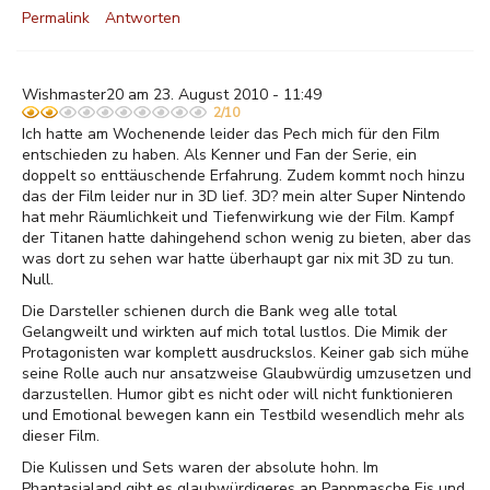
Permalink
Antworten
Wishmaster20 am 23. August 2010 - 11:49
2/10
Ich hatte am Wochenende leider das Pech mich für den Film
entschieden zu haben. Als Kenner und Fan der Serie, ein
doppelt so enttäuschende Erfahrung. Zudem kommt noch hinzu
das der Film leider nur in 3D lief. 3D? mein alter Super Nintendo
hat mehr Räumlichkeit und Tiefenwirkung wie der Film. Kampf
der Titanen hatte dahingehend schon wenig zu bieten, aber das
was dort zu sehen war hatte überhaupt gar nix mit 3D zu tun.
Null.
Die Darsteller schienen durch die Bank weg alle total
Gelangweilt und wirkten auf mich total lustlos. Die Mimik der
Protagonisten war komplett ausdruckslos. Keiner gab sich mühe
seine Rolle auch nur ansatzweise Glaubwürdig umzusetzen und
darzustellen. Humor gibt es nicht oder will nicht funktionieren
und Emotional bewegen kann ein Testbild wesendlich mehr als
dieser Film.
Die Kulissen und Sets waren der absolute hohn. Im
Phantasialand gibt es glaubwürdigeres an Pappmasche Eis und