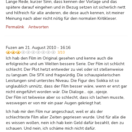
Lange Rede, kurzer Sinn, dass kennen der Vorlage und das
spätere darauf eingehen und in Bezug setzen ist sicherlich nett
und hilfreich für alle anderen, die dese auch kennen, ist meiner
Meinung nach aber nicht nötig für den normalen Kritikleser.
Permalink
Antworten
Fuzen am 21. August 2010 - 16:16
3/10
Ich hab den Film im Original gesehen und kenne auch die
erfolgreiche und um Welten bessere Serie. Der Film ist schlicht
schlecht. Der Plot hetzt entweder zu viel oder ist stellenweise
zu langsam. Die SFX sind fragwürdig. Die schauspielerischen
Leistungen sind unterstes Niveau. Die Figur des Sokka ist so
unglaublich unnütz, dass der Film besser wäre, wenn er erst gar
nicht eingeführt worden wär. Die Dialoge... oje...ojeoje.
Der Film ist teilweise aber so schlecht, dass ich lachen musste,
weswegen er von mir ein paar Augen gekriegt hat.
Ich hab mir den Film nur angeschaut, weil er als der
schlechteste Film aller Zeiten gepriesen wurde. Und für alle die
es wissen wollen, nein ich hab kein Geld dafür bezahlt, den zu
schauen. Und nein, ich schäme mich nicht dafür.