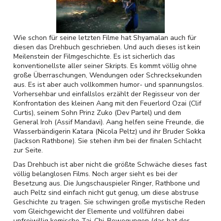
Wie schon für seine letzten Filme hat Shyamalan auch für
diesen das Drehbuch geschrieben. Und auch dieses ist kein
Meilenstein der Filmgeschichte. Es ist sicherlich das
konventionellste aller seiner Skripts. Es kommt völlig ohne
große Überraschungen, Wendungen oder Schrecksekunden
aus. Es ist aber auch vollkommen humor- und spannungslos.
Vorhersehbar und einfallslos erzählt der Regisseur von der
Konfrontation des kleinen Aang mit den Feuerlord Ozai (Clif
Curtis), seinem Sohn Prinz Zuko (Dev Partel) und dem
General Iroh (Assif Mandavi). Aang helfen seine Freunde, die
Wasserbändigerin Katara (Nicola Peltz) und ihr Bruder Sokka
(Jackson Rathbone). Sie stehen ihm bei der finalen Schlacht
zur Seite.
Das Drehbuch ist aber nicht die größte Schwäche dieses fast
völlig belanglosen Films. Noch arger sieht es bei der
Besetzung aus. Die Jungschauspieler Ringer, Rathbone und
auch Peltz sind einfach nicht gut genug, um diese abstruse
Geschichte zu tragen. Sie schwingen große mystische Reden
vom Gleichgewicht der Elemente und vollführen dabei
unfreiwillig komische Tai-Chi-Bewegungen (das hat der