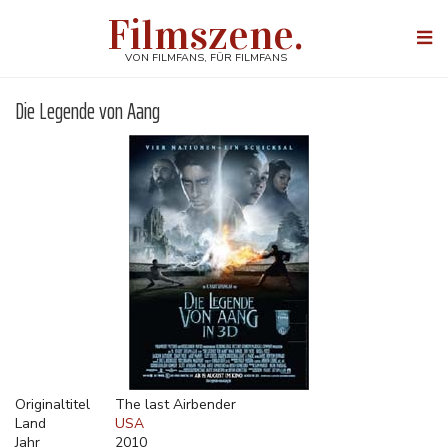
Direkt
Filmszene.
zum
Togg
Inhalt
navi
VON FILMFANS, FÜR FILMFANS
Die Legende von Aang
Originaltitel
The last Airbender
Land
USA
Jahr
2010