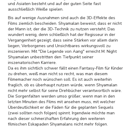
und Asiaten besteht und auf der guten Seite fast
ausschließlich Weiße spielen.
Bis auf wenige Ausnahmen sind auch die 3D-Effekte des
Films ziemlich bescheiden. Shyamalan beweist, dass er nicht
der Mann ist, der die 3D-Technik zu nutzen versteht. Das
wundert wenig, denn schließlich hat der Regisseur in der
Vergangenheit gezeigt, dass seine Stärken vor allem darin
liegen, Verborgenes und Unsichtbares wirkungsvoll zu
inszenieren. Mit "Die Legende von Aang" erreicht M. Night
Shyamalan unbestritten den Tiefpunkt seiner
inszenatorischen Karriere.
Da es ihm sichtlich schwer fällt einen Fantasy-Film für Kinder
zu drehen, weiß man nicht so recht, was man diesem
Filmemacher noch wünschen soll. Es ist auch weiterhin
fraglich, ob es überhaupt nutzen würde, wenn Shyamalan
nicht mehr selbst für seine Drehbücher verantwortlich wäre.
Die Sorgenfalten werden umso größer, wenn man in den
letzten Minuten des Films mit ansehen muss, mit welcher
Überdeutlichkeit er die Fäden für die geplanten Sequels
(zwei sollten noch folgen) spinnt. Irgendwie möchte man
nach dieser schmerzhaften Erfahrung den weiteren
filmischen Eskapaden Shyamalans nicht mehr folgen.