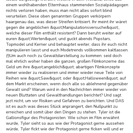
einem wohlhabenden Elternhaus stammenden Sozialpädagogen
nichts verloren haben, muss man nicht alles sofort blind
verurteilen. Diese oben genannten Gruppen verkörpern
haargenau das, was dieser Streifen kritisiert. Ihr meint ihr wäret
gegen die angeblichen &quot;Manipulationsversuche&quot;,
welche dieser Film enthält resistent? Dann beruht weiter auf
euren &quot;Werten&quot; und guckt abends Popstars,
Topmodel und Kerner und behauptet weiter, dass ihr euch nicht
manipulieren lasst und euch Modetrends vollkommen kaltlassen.
(!)Um auch noch zu Gewaltdarstellung zu kommen: seid doch
mal ehrlich woher haben die ganzen, großen Filmkonzerne das
Geld um ihre &quot;angeblich&quot; abartigen Filmkonzepte
immer wieder zu realisieren und immer wieder neue Teile von
Reihen wie &quot;Saw&quot; oder &quot;Halloween&quot; auf
dem Markt erscheinen, wenn doch alle so ablehnend gegenüber
Gewalt sind? Warum wird in den Nachrichten immer wieder von
neuen Bluttaten und Gewalthandlungen berichtet? Und sagt
jezt nicht, um vor Risiken und Gefahren zu berichten. Und DAS
ist es auch was dieses Stück anprangert, den Nullpunkt zu
erreichen und somit über den Dingen zu stehen. Tyler ist die
Gallionsfigur des Protagonisten. Wie schon im Film erwähnt
wurde, Tyler sieht so aus wie der Protagonist gerne aussehen
würde, Tyler fickt wie der Protagonist gerne ficken will und er