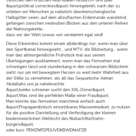
zwischen den örtlichen Aldi-filialen hindurch- und über
&quot;political correctnes&quot; hinwegdenkt, nach der zu
urteilen wir Menschen ja natürlich übermenschengleiche
Halbgötter seien, auf dem allzuflachen Erdenrunde wandelnd,
gefangen zwischen neidvollen Blicken aus den unteren Reihen
der Nahrungskette...
dass wir der Welt sowas von verdammt egal sind!
Diese Erkenntnis kommt einam allderdings nur, wenn man über
den Sportkanal hinwegsieht... und MTV, die Bildzeitung... wenn
man das allmorgendliche Frühstück mal aus seinen
Überlegungen ausklammert, wenn man das Fernsehen mal
schweigen lässt und stundenlang in den schwarzen Bildschirm
sieht, nur um mit bewegtem Herzen so weit mehr Wahrheit aus
der Stille zu vernehmen, als all das Gequatsche Aiiman
Abdallahs uns je nahebrachte.
&quot;Jumbo schreiner sucht den XXL-Döner&quot;
&quot;Was sind die perfekten Maße einer Frau&quot;
Man könnte das fernsehen manchmal einfach auch
&quot;Propagandistisch einsetzbares Massenmedium, zu nutzen
für die positive Darstellung und Verfestigung der kleinen
biedermeierlichen Weltischt des Nullachtfünfzehn-
bürgers&quot;
oder kurz: PEMZNFDPDUVDKBWDNAFZB