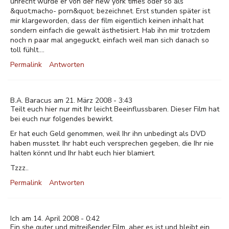
unrecht wurde er von der new york times oder so als
&quot;macho- porn&quot; bezeichnet. Erst stunden später ist
mir klargeworden, dass der film eigentlich keinen inhalt hat
sondern einfach die gewalt ästhetisiert. Hab ihn mir trotzdem
noch n paar mal angeguckt, einfach weil man sich danach so
toll fühlt....
Permalink
Antworten
B.A. Baracus am 21. März 2008 - 3:43
Teilt euch hier nur mit Ihr leicht Beeinflussbaren. Dieser Film hat
bei euch nur folgendes bewirkt.
Er hat euch Geld genommen, weil Ihr ihn unbedingt als DVD
haben musstet. Ihr habt euch versprechen gegeben, die Ihr nie
halten könnt und Ihr habt euch hier blamiert.
Tzzz..
Permalink
Antworten
Ich am 14. April 2008 - 0:42
Ein she guter und mitreißender Film, aber es ist und bleibt ein