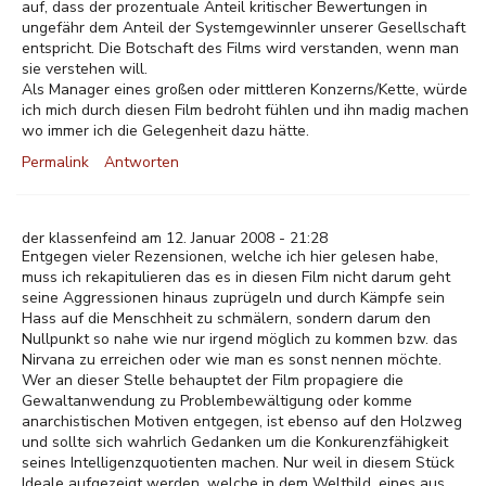
auf, dass der prozentuale Anteil kritischer Bewertungen in
ungefähr dem Anteil der Systemgewinnler unserer Gesellschaft
entspricht. Die Botschaft des Films wird verstanden, wenn man
sie verstehen will.
Als Manager eines großen oder mittleren Konzerns/Kette, würde
ich mich durch diesen Film bedroht fühlen und ihn madig machen
wo immer ich die Gelegenheit dazu hätte.
Permalink
Antworten
der klassenfeind am 12. Januar 2008 - 21:28
Entgegen vieler Rezensionen, welche ich hier gelesen habe,
muss ich rekapitulieren das es in diesen Film nicht darum geht
seine Aggressionen hinaus zuprügeln und durch Kämpfe sein
Hass auf die Menschheit zu schmälern, sondern darum den
Nullpunkt so nahe wie nur irgend möglich zu kommen bzw. das
Nirvana zu erreichen oder wie man es sonst nennen möchte.
Wer an dieser Stelle behauptet der Film propagiere die
Gewaltanwendung zu Problembewältigung oder komme
anarchistischen Motiven entgegen, ist ebenso auf den Holzweg
und sollte sich wahrlich Gedanken um die Konkurenzfähigkeit
seines Intelligenzquotienten machen. Nur weil in diesem Stück
Ideale aufgezeigt werden, welche in dem Weltbild, eines aus