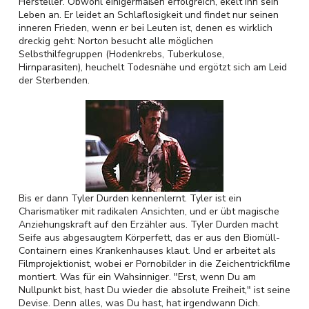
Hersteller. Obwohl einigermaßen erfolgreich, ekelt ihn sein
Leben an. Er leidet an Schlaflosigkeit und findet nur seinen
inneren Frieden, wenn er bei Leuten ist, denen es wirklich
dreckig geht: Norton besucht alle möglichen
Selbsthilfegruppen (Hodenkrebs, Tuberkulose,
Hirnparasiten), heuchelt Todesnähe und ergötzt sich am Leid
der Sterbenden.
Bis er dann Tyler Durden kennenlernt. Tyler ist ein
Charismatiker mit radikalen Ansichten, und er übt magische
Anziehungskraft auf den Erzähler aus. Tyler Durden macht
Seife aus abgesaugtem Körperfett, das er aus den Biomüll-
Containern eines Krankenhauses klaut. Und er arbeitet als
Filmprojektionist, wobei er Pornobilder in die Zeichentrickfilme
montiert. Was für ein Wahsinniger. "Erst, wenn Du am
Nullpunkt bist, hast Du wieder die absolute Freiheit," ist seine
Devise. Denn alles, was Du hast, hat irgendwann Dich.