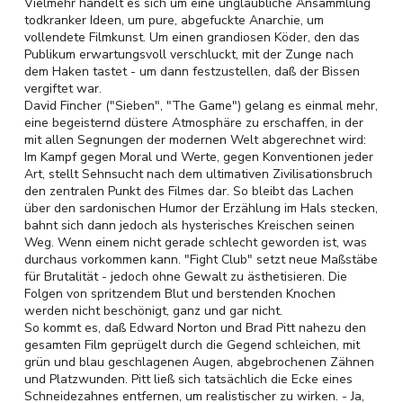
Vielmehr handelt es sich um eine unglaubliche Ansammlung
todkranker Ideen, um pure, abgefuckte Anarchie, um
vollendete Filmkunst. Um einen grandiosen Köder, den das
Publikum erwartungsvoll verschluckt, mit der Zunge nach
dem Haken tastet - um dann festzustellen, daß der Bissen
vergiftet war.
David Fincher ("Sieben", "The Game") gelang es einmal mehr,
eine begeisternd düstere Atmosphäre zu erschaffen, in der
mit allen Segnungen der modernen Welt abgerechnet wird:
Im Kampf gegen Moral und Werte, gegen Konventionen jeder
Art, stellt Sehnsucht nach dem ultimativen Zivilisationsbruch
den zentralen Punkt des Filmes dar. So bleibt das Lachen
über den sardonischen Humor der Erzählung im Hals stecken,
bahnt sich dann jedoch als hysterisches Kreischen seinen
Weg. Wenn einem nicht gerade schlecht geworden ist, was
durchaus vorkommen kann. "Fight Club" setzt neue Maßstäbe
für Brutalität - jedoch ohne Gewalt zu ästhetisieren. Die
Folgen von spritzendem Blut und berstenden Knochen
werden nicht beschönigt, ganz und gar nicht.
So kommt es, daß Edward Norton und Brad Pitt nahezu den
gesamten Film geprügelt durch die Gegend schleichen, mit
grün und blau geschlagenen Augen, abgebrochenen Zähnen
und Platzwunden. Pitt ließ sich tatsächlich die Ecke eines
Schneidezahnes entfernen, um realistischer zu wirken. - Ja,