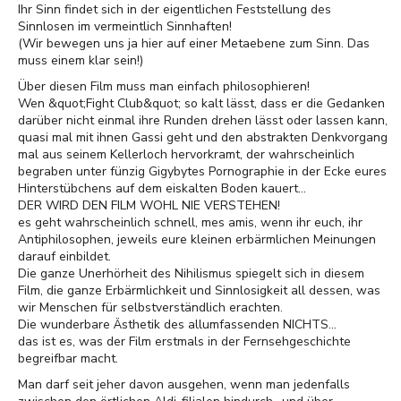
Ihr Sinn findet sich in der eigentlichen Feststellung des
Sinnlosen im vermeintlich Sinnhaften!
(Wir bewegen uns ja hier auf einer Metaebene zum Sinn. Das
muss einem klar sein!)
Über diesen Film muss man einfach philosophieren!
Wen &quot;Fight Club&quot; so kalt lässt, dass er die Gedanken
darüber nicht einmal ihre Runden drehen lässt oder lassen kann,
quasi mal mit ihnen Gassi geht und den abstrakten Denkvorgang
mal aus seinem Kellerloch hervorkramt, der wahrscheinlich
begraben unter fünzig Gigybytes Pornographie in der Ecke eures
Hinterstübchens auf dem eiskalten Boden kauert...
DER WIRD DEN FILM WOHL NIE VERSTEHEN!
es geht wahrscheinlich schnell, mes amis, wenn ihr euch, ihr
Antiphilosophen, jeweils eure kleinen erbärmlichen Meinungen
darauf einbildet.
Die ganze Unerhörheit des Nihilismus spiegelt sich in diesem
Film, die ganze Erbärmlichkeit und Sinnlosigkeit all dessen, was
wir Menschen für selbstverständlich erachten.
Die wunderbare Ästhetik des allumfassenden NICHTS...
das ist es, was der Film erstmals in der Fernsehgeschichte
begreifbar macht.
Man darf seit jeher davon ausgehen, wenn man jedenfalls