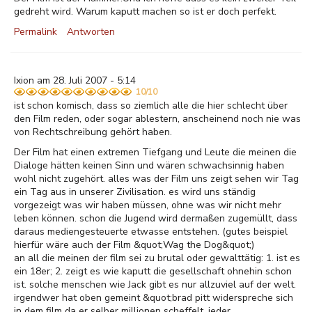
gedreht wird. Warum kaputt machen so ist er doch perfekt.
Permalink
Antworten
Ixion am 28. Juli 2007 - 5:14
10/10
ist schon komisch, dass so ziemlich alle die hier schlecht über
den Film reden, oder sogar ablestern, anscheinend noch nie was
von Rechtschreibung gehört haben.
Der Film hat einen extremen Tiefgang und Leute die meinen die
Dialoge hätten keinen Sinn und wären schwachsinnig haben
wohl nicht zugehört. alles was der Film uns zeigt sehen wir Tag
ein Tag aus in unserer Zivilisation. es wird uns ständig
vorgezeigt was wir haben müssen, ohne was wir nicht mehr
leben können. schon die Jugend wird dermaßen zugemüllt, dass
daraus mediengesteuerte etwasse entstehen. (gutes beispiel
hierfür wäre auch der Film &quot;Wag the Dog&quot;)
an all die meinen der film sei zu brutal oder gewalttätig: 1. ist es
ein 18er; 2. zeigt es wie kaputt die gesellschaft ohnehin schon
ist. solche menschen wie Jack gibt es nur allzuviel auf der welt.
irgendwer hat oben gemeint &quot;brad pitt widerspreche sich
in dem film da er selber millionen scheffelt. jeder