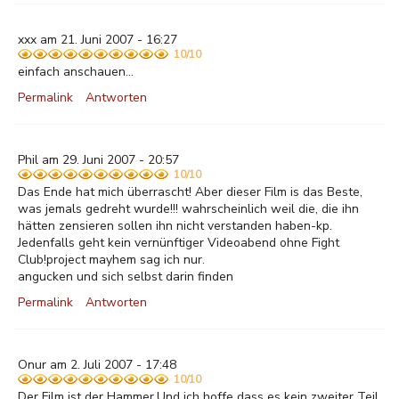
xxx am 21. Juni 2007 - 16:27
10/10
einfach anschauen...
Permalink
Antworten
Phil am 29. Juni 2007 - 20:57
10/10
Das Ende hat mich überrascht! Aber dieser Film is das Beste,
was jemals gedreht wurde!!! wahrscheinlich weil die, die ihn
hätten zensieren sollen ihn nicht verstanden haben-kp.
Jedenfalls geht kein vernünftiger Videoabend ohne Fight
Club!project mayhem sag ich nur.
angucken und sich selbst darin finden
Permalink
Antworten
Onur am 2. Juli 2007 - 17:48
10/10
Der Film ist der Hammer.Und ich hoffe dass es kein zweiter Teil