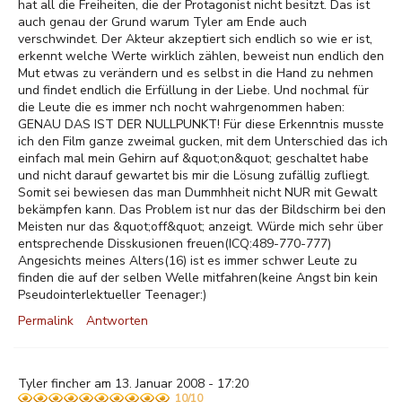
hat all die Freiheiten, die der Protagonist nicht besitzt. Das ist
auch genau der Grund warum Tyler am Ende auch
verschwindet. Der Akteur akzeptiert sich endlich so wie er ist,
erkennt welche Werte wirklich zählen, beweist nun endlich den
Mut etwas zu verändern und es selbst in die Hand zu nehmen
und findet endlich die Erfüllung in der Liebe. Und nochmal für
die Leute die es immer nch nocht wahrgenommen haben:
GENAU DAS IST DER NULLPUNKT! Für diese Erkenntnis musste
ich den Film ganze zweimal gucken, mit dem Unterschied das ich
einfach mal mein Gehirn auf &quot;on&quot; geschaltet habe
und nicht darauf gewartet bis mir die Lösung zufällig zufliegt.
Somit sei bewiesen das man Dummhheit nicht NUR mit Gewalt
bekämpfen kann. Das Problem ist nur das der Bildschirm bei den
Meisten nur das &quot;off&quot; anzeigt. Würde mich sehr über
entsprechende Disskusionen freuen(ICQ:489-770-777)
Angesichts meines Alters(16) ist es immer schwer Leute zu
finden die auf der selben Welle mitfahren(keine Angst bin kein
Pseudointerlektueller Teenager:)
Permalink
Antworten
Tyler fincher am 13. Januar 2008 - 17:20
10/10