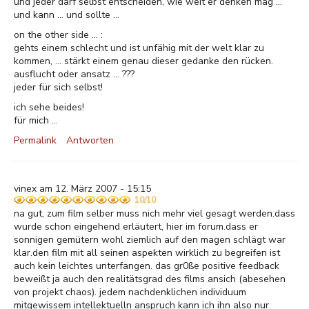
und jeder darf selbst entscheiden, wie weit er denken mag ...
und kann ... und sollte ...
on the other side ... :
gehts einem schlecht und ist unfähig mit der welt klar zu
kommen, ... stärkt einem genau dieser gedanke den rücken.
ausflucht oder ansatz ... ???
jeder für sich selbst!
ich sehe beides!
für mich ...
Permalink
Antworten
vinex am 12. März 2007 - 15:15
10/10
na gut, zum film selber muss nich mehr viel gesagt werden.dass
wurde schon eingehend erläutert, hier im forum.dass er
sonnigen gemütern wohl ziemlich auf den magen schlägt war
klar.den film mit all seinen aspekten wirklich zu begreifen ist
auch kein leichtes unterfangen. das gr0ße positive feedback
beweißt ja auch den realitätsgrad des films ansich (abesehen
von projekt chaos). jedem nachdenklichen individuum
mitgewissem intellektuelln anspruch kann ich ihn also nur