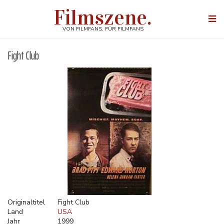
Direkt
Filmszene.
zum
Togg
Inhalt
navi
VON FILMFANS, FÜR FILMFANS
Fight Club
Originaltitel
Fight Club
Land
USA
Jahr
1999