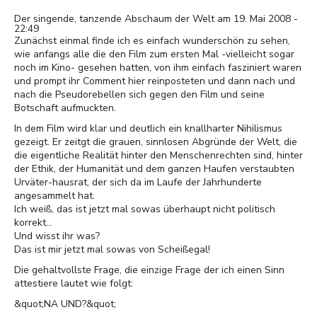
Der singende, tanzende Abschaum der Welt am 19. Mai 2008 -
22:49
Zunächst einmal finde ich es einfach wunderschön zu sehen,
wie anfangs alle die den Film zum ersten Mal -vielleicht sogar
noch im Kino- gesehen hatten, von ihm einfach fasziniert waren
und prompt ihr Comment hier reinposteten und dann nach und
nach die Pseudorebellen sich gegen den Film und seine
Botschaft aufmuckten.
In dem Film wird klar und deutlich ein knallharter Nihilismus
gezeigt. Er zeitgt die grauen, sinnlosen Abgründe der Welt, die
die eigentliche Realität hinter den Menschenrechten sind, hinter
der Ethik, der Humanität und dem ganzen Haufen verstaubten
Urväter-hausrat, der sich da im Laufe der Jahrhunderte
angesammelt hat.
Ich weiß, das ist jetzt mal sowas überhaupt nicht politisch
korrekt...
Und wisst ihr was?
Das ist mir jetzt mal sowas von Scheißegal!
Die gehaltvollste Frage, die einzige Frage der ich einen Sinn
attestiere lautet wie folgt:
&quot;NA UND?&quot;