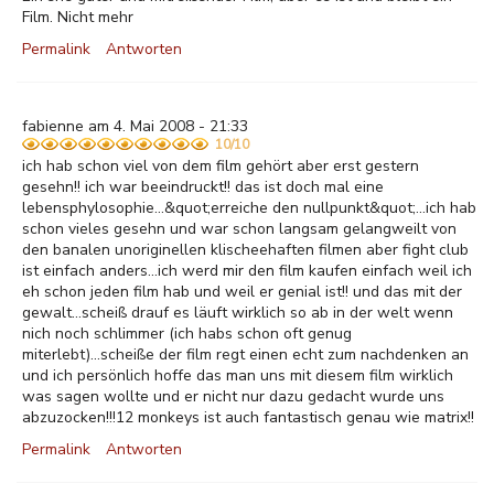
Film. Nicht mehr
Permalink
Antworten
fabienne am 4. Mai 2008 - 21:33
10/10
ich hab schon viel von dem film gehört aber erst gestern
gesehn!! ich war beeindruckt!! das ist doch mal eine
lebensphylosophie...&quot;erreiche den nullpunkt&quot;...ich hab
schon vieles gesehn und war schon langsam gelangweilt von
den banalen unoriginellen klischeehaften filmen aber fight club
ist einfach anders...ich werd mir den film kaufen einfach weil ich
eh schon jeden film hab und weil er genial ist!! und das mit der
gewalt...scheiß drauf es läuft wirklich so ab in der welt wenn
nich noch schlimmer (ich habs schon oft genug
miterlebt)...scheiße der film regt einen echt zum nachdenken an
und ich persönlich hoffe das man uns mit diesem film wirklich
was sagen wollte und er nicht nur dazu gedacht wurde uns
abzuzocken!!!12 monkeys ist auch fantastisch genau wie matrix!!
Permalink
Antworten