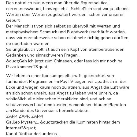
Das natürlich nur, wenn man über die &quot;political
correctness&quot; hinwegsieht... Schließlich sind wir ja alle mit
Werten über Werten zugeballert worden, schon vor unserer
Geburt!
Der Mensch ist von sich selbst so übervoll mit Werten und
metaphysischem Schmuck und Blendwerk überhäuft worden,
dass wir normalerweise schon nichtmehr richtig gehen dürften,
do überladen wäre er.
So unglaublich voll ist auch sein Kopf von atemberaubenden
Gedanken und sinnschweren Fragen...
&quot;Geh ich jetzt zum Chinesen, oder lass ich mir noch ne
Pizza kommen?&quot;
Wir leben in einer Konsumgesellschaft, geknechtet von
fünhundert Programmen im PayTV liegen wir apathisch in der
Ecke und wagen kaum noch zu atmen, aus Angst die Luft wäre
an sich schon unrein, aus Angst zu leben wäre unrein, da
schließlich alle Menschen Herakliden sind, und ach so
schützenswert auf dem kleinen namenlosen blauen Planeten
am Rande des Universums herumkrabbeln.
ZAPP, ZAPP, ZAPP!
Galileo Mystery... &quot;stecken die Illuminaten hinter dem
Internet?&quot;
Kanal fünfhundertundeins...