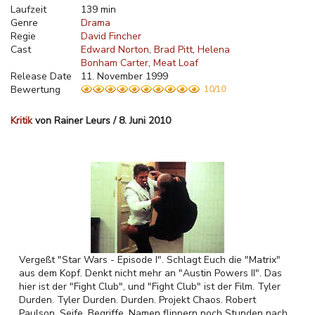
Laufzeit
139 min
Genre
Drama
Regie
David Fincher
Cast
Edward Norton
Brad Pitt
Helena
Bonham Carter
Meat Loaf
Release Date
11. November 1999
Bewertung
10/10
Kritik
von Rainer Leurs / 8. Juni 2010
Vergeßt "Star Wars - Episode I". Schlagt Euch die "Matrix"
aus dem Kopf. Denkt nicht mehr an "Austin Powers II". Das
hier ist der "Fight Club", und "Fight Club" ist der Film. Tyler
Durden. Tyler Durden. Durden. Projekt Chaos. Robert
Paulson, Seife. Begriffe, Namen flippern noch Stunden nach