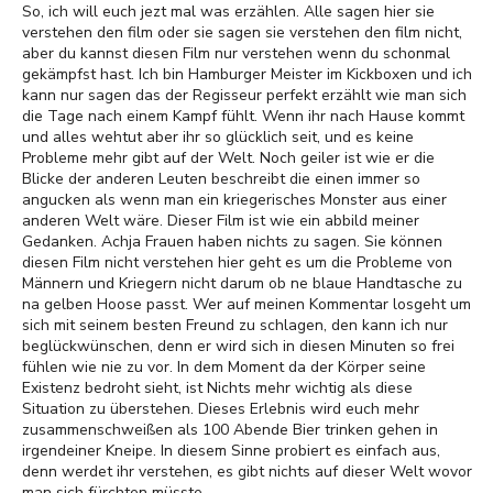
So, ich will euch jezt mal was erzählen. Alle sagen hier sie
verstehen den film oder sie sagen sie verstehen den film nicht,
aber du kannst diesen Film nur verstehen wenn du schonmal
gekämpfst hast. Ich bin Hamburger Meister im Kickboxen und ich
kann nur sagen das der Regisseur perfekt erzählt wie man sich
die Tage nach einem Kampf fühlt. Wenn ihr nach Hause kommt
und alles wehtut aber ihr so glücklich seit, und es keine
Probleme mehr gibt auf der Welt. Noch geiler ist wie er die
Blicke der anderen Leuten beschreibt die einen immer so
angucken als wenn man ein kriegerisches Monster aus einer
anderen Welt wäre. Dieser Film ist wie ein abbild meiner
Gedanken. Achja Frauen haben nichts zu sagen. Sie können
diesen Film nicht verstehen hier geht es um die Probleme von
Männern und Kriegern nicht darum ob ne blaue Handtasche zu
na gelben Hoose passt. Wer auf meinen Kommentar losgeht um
sich mit seinem besten Freund zu schlagen, den kann ich nur
beglückwünschen, denn er wird sich in diesen Minuten so frei
fühlen wie nie zu vor. In dem Moment da der Körper seine
Existenz bedroht sieht, ist Nichts mehr wichtig als diese
Situation zu überstehen. Dieses Erlebnis wird euch mehr
zusammenschweißen als 100 Abende Bier trinken gehen in
irgendeiner Kneipe. In diesem Sinne probiert es einfach aus,
denn werdet ihr verstehen, es gibt nichts auf dieser Welt wovor
man sich fürchten müsste.