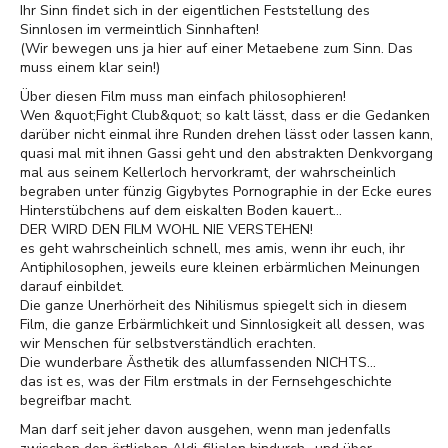
Ihr Sinn findet sich in der eigentlichen Feststellung des
Sinnlosen im vermeintlich Sinnhaften!
(Wir bewegen uns ja hier auf einer Metaebene zum Sinn. Das
muss einem klar sein!)
Über diesen Film muss man einfach philosophieren!
Wen &quot;Fight Club&quot; so kalt lässt, dass er die Gedanken
darüber nicht einmal ihre Runden drehen lässt oder lassen kann,
quasi mal mit ihnen Gassi geht und den abstrakten Denkvorgang
mal aus seinem Kellerloch hervorkramt, der wahrscheinlich
begraben unter fünzig Gigybytes Pornographie in der Ecke eures
Hinterstübchens auf dem eiskalten Boden kauert...
DER WIRD DEN FILM WOHL NIE VERSTEHEN!
es geht wahrscheinlich schnell, mes amis, wenn ihr euch, ihr
Antiphilosophen, jeweils eure kleinen erbärmlichen Meinungen
darauf einbildet.
Die ganze Unerhörheit des Nihilismus spiegelt sich in diesem
Film, die ganze Erbärmlichkeit und Sinnlosigkeit all dessen, was
wir Menschen für selbstverständlich erachten.
Die wunderbare Ästhetik des allumfassenden NICHTS...
das ist es, was der Film erstmals in der Fernsehgeschichte
begreifbar macht.
Man darf seit jeher davon ausgehen, wenn man jedenfalls