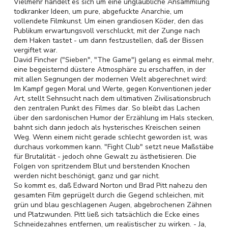
Vielmehr handelt es sich um eine unglaubliche Ansammlung
todkranker Ideen, um pure, abgefuckte Anarchie, um
vollendete Filmkunst. Um einen grandiosen Köder, den das
Publikum erwartungsvoll verschluckt, mit der Zunge nach
dem Haken tastet - um dann festzustellen, daß der Bissen
vergiftet war.
David Fincher ("Sieben", "The Game") gelang es einmal mehr,
eine begeisternd düstere Atmosphäre zu erschaffen, in der
mit allen Segnungen der modernen Welt abgerechnet wird:
Im Kampf gegen Moral und Werte, gegen Konventionen jeder
Art, stellt Sehnsucht nach dem ultimativen Zivilisationsbruch
den zentralen Punkt des Filmes dar. So bleibt das Lachen
über den sardonischen Humor der Erzählung im Hals stecken,
bahnt sich dann jedoch als hysterisches Kreischen seinen
Weg. Wenn einem nicht gerade schlecht geworden ist, was
durchaus vorkommen kann. "Fight Club" setzt neue Maßstäbe
für Brutalität - jedoch ohne Gewalt zu ästhetisieren. Die
Folgen von spritzendem Blut und berstenden Knochen
werden nicht beschönigt, ganz und gar nicht.
So kommt es, daß Edward Norton und Brad Pitt nahezu den
gesamten Film geprügelt durch die Gegend schleichen, mit
grün und blau geschlagenen Augen, abgebrochenen Zähnen
und Platzwunden. Pitt ließ sich tatsächlich die Ecke eines
Schneidezahnes entfernen, um realistischer zu wirken. - Ja,