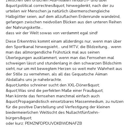
zwischen den örtlichen Aldi-filialen hindurch- und über
&quot;political correctnes&quot; hinwegdenkt, nach der zu
urteilen wir Menschen ja natürlich übermenschengleiche
Halbgötter seien, auf dem allzuflachen Erdenrunde wandelnd,
gefangen zwischen neidvollen Blicken aus den unteren Reihen
der Nahrungskette...
dass wir der Welt sowas von verdammt egal sind!
Diese Erkenntnis kommt einam allderdings nur, wenn man über
den Sportkanal hinwegsieht... und MTV, die Bildzeitung... wenn
man das allmorgendliche Frühstück mal aus seinen
Überlegungen ausklammert, wenn man das Fernsehen mal
schweigen lässt und stundenlang in den schwarzen Bildschirm
sieht, nur um mit bewegtem Herzen so weit mehr Wahrheit aus
der Stille zu vernehmen, als all das Gequatsche Aiiman
Abdallahs uns je nahebrachte.
&quot;Jumbo schreiner sucht den XXL-Döner&quot;
&quot;Was sind die perfekten Maße einer Frau&quot;
Man könnte das fernsehen manchmal einfach auch
&quot;Propagandistisch einsetzbares Massenmedium, zu nutzen
für die positive Darstellung und Verfestigung der kleinen
biedermeierlichen Weltischt des Nullachtfünfzehn-
bürgers&quot;
oder kurz: PEMZNFDPDUVDKBWDNAFZB