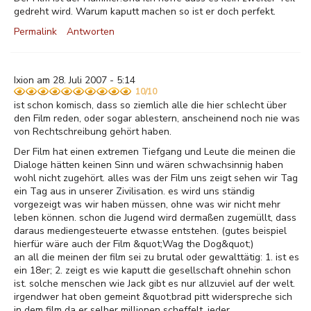
gedreht wird. Warum kaputt machen so ist er doch perfekt.
Permalink
Antworten
Ixion am 28. Juli 2007 - 5:14
10/10
ist schon komisch, dass so ziemlich alle die hier schlecht über
den Film reden, oder sogar ablestern, anscheinend noch nie was
von Rechtschreibung gehört haben.
Der Film hat einen extremen Tiefgang und Leute die meinen die
Dialoge hätten keinen Sinn und wären schwachsinnig haben
wohl nicht zugehört. alles was der Film uns zeigt sehen wir Tag
ein Tag aus in unserer Zivilisation. es wird uns ständig
vorgezeigt was wir haben müssen, ohne was wir nicht mehr
leben können. schon die Jugend wird dermaßen zugemüllt, dass
daraus mediengesteuerte etwasse entstehen. (gutes beispiel
hierfür wäre auch der Film &quot;Wag the Dog&quot;)
an all die meinen der film sei zu brutal oder gewalttätig: 1. ist es
ein 18er; 2. zeigt es wie kaputt die gesellschaft ohnehin schon
ist. solche menschen wie Jack gibt es nur allzuviel auf der welt.
irgendwer hat oben gemeint &quot;brad pitt widerspreche sich
in dem film da er selber millionen scheffelt. jeder