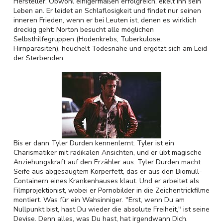
Hersteller. Obwohl einigermaßen erfolgreich, ekelt ihn sein
Leben an. Er leidet an Schlaflosigkeit und findet nur seinen
inneren Frieden, wenn er bei Leuten ist, denen es wirklich
dreckig geht: Norton besucht alle möglichen
Selbsthilfegruppen (Hodenkrebs, Tuberkulose,
Hirnparasiten), heuchelt Todesnähe und ergötzt sich am Leid
der Sterbenden.
Bis er dann Tyler Durden kennenlernt. Tyler ist ein
Charismatiker mit radikalen Ansichten, und er übt magische
Anziehungskraft auf den Erzähler aus. Tyler Durden macht
Seife aus abgesaugtem Körperfett, das er aus den Biomüll-
Containern eines Krankenhauses klaut. Und er arbeitet als
Filmprojektionist, wobei er Pornobilder in die Zeichentrickfilme
montiert. Was für ein Wahsinniger. "Erst, wenn Du am
Nullpunkt bist, hast Du wieder die absolute Freiheit," ist seine
Devise. Denn alles, was Du hast, hat irgendwann Dich.