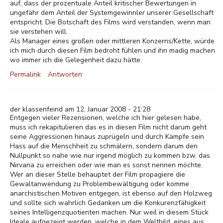
auf, dass der prozentuale Anteil kritischer Bewertungen in
ungefähr dem Anteil der Systemgewinnler unserer Gesellschaft
entspricht. Die Botschaft des Films wird verstanden, wenn man
sie verstehen will.
Als Manager eines großen oder mittleren Konzerns/Kette, würde
ich mich durch diesen Film bedroht fühlen und ihn madig machen
wo immer ich die Gelegenheit dazu hätte.
Permalink
Antworten
der klassenfeind am 12. Januar 2008 - 21:28
Entgegen vieler Rezensionen, welche ich hier gelesen habe,
muss ich rekapitulieren das es in diesen Film nicht darum geht
seine Aggressionen hinaus zuprügeln und durch Kämpfe sein
Hass auf die Menschheit zu schmälern, sondern darum den
Nullpunkt so nahe wie nur irgend möglich zu kommen bzw. das
Nirvana zu erreichen oder wie man es sonst nennen möchte.
Wer an dieser Stelle behauptet der Film propagiere die
Gewaltanwendung zu Problembewältigung oder komme
anarchistischen Motiven entgegen, ist ebenso auf den Holzweg
und sollte sich wahrlich Gedanken um die Konkurenzfähigkeit
seines Intelligenzquotienten machen. Nur weil in diesem Stück
Ideale aufgezeigt werden, welche in dem Weltbild, eines aus