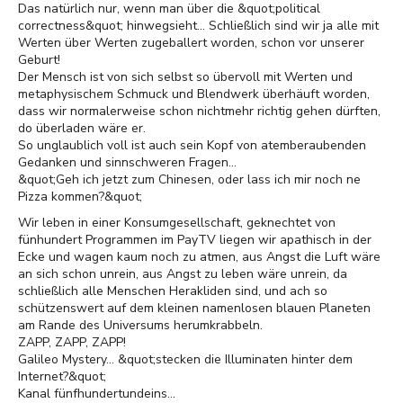
Das natürlich nur, wenn man über die &quot;political
correctness&quot; hinwegsieht... Schließlich sind wir ja alle mit
Werten über Werten zugeballert worden, schon vor unserer
Geburt!
Der Mensch ist von sich selbst so übervoll mit Werten und
metaphysischem Schmuck und Blendwerk überhäuft worden,
dass wir normalerweise schon nichtmehr richtig gehen dürften,
do überladen wäre er.
So unglaublich voll ist auch sein Kopf von atemberaubenden
Gedanken und sinnschweren Fragen...
&quot;Geh ich jetzt zum Chinesen, oder lass ich mir noch ne
Pizza kommen?&quot;
Wir leben in einer Konsumgesellschaft, geknechtet von
fünhundert Programmen im PayTV liegen wir apathisch in der
Ecke und wagen kaum noch zu atmen, aus Angst die Luft wäre
an sich schon unrein, aus Angst zu leben wäre unrein, da
schließlich alle Menschen Herakliden sind, und ach so
schützenswert auf dem kleinen namenlosen blauen Planeten
am Rande des Universums herumkrabbeln.
ZAPP, ZAPP, ZAPP!
Galileo Mystery... &quot;stecken die Illuminaten hinter dem
Internet?&quot;
Kanal fünfhundertundeins...