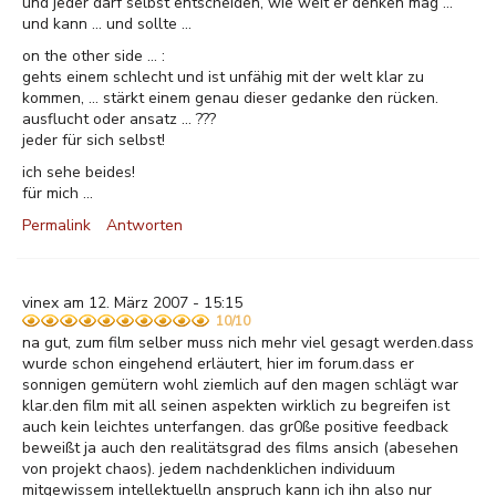
und jeder darf selbst entscheiden, wie weit er denken mag ...
und kann ... und sollte ...
on the other side ... :
gehts einem schlecht und ist unfähig mit der welt klar zu
kommen, ... stärkt einem genau dieser gedanke den rücken.
ausflucht oder ansatz ... ???
jeder für sich selbst!
ich sehe beides!
für mich ...
Permalink
Antworten
vinex am 12. März 2007 - 15:15
10/10
na gut, zum film selber muss nich mehr viel gesagt werden.dass
wurde schon eingehend erläutert, hier im forum.dass er
sonnigen gemütern wohl ziemlich auf den magen schlägt war
klar.den film mit all seinen aspekten wirklich zu begreifen ist
auch kein leichtes unterfangen. das gr0ße positive feedback
beweißt ja auch den realitätsgrad des films ansich (abesehen
von projekt chaos). jedem nachdenklichen individuum
mitgewissem intellektuelln anspruch kann ich ihn also nur