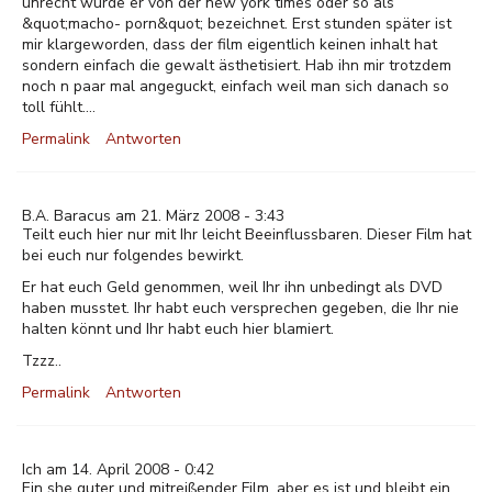
unrecht wurde er von der new york times oder so als
&quot;macho- porn&quot; bezeichnet. Erst stunden später ist
mir klargeworden, dass der film eigentlich keinen inhalt hat
sondern einfach die gewalt ästhetisiert. Hab ihn mir trotzdem
noch n paar mal angeguckt, einfach weil man sich danach so
toll fühlt....
Permalink
Antworten
B.A. Baracus am 21. März 2008 - 3:43
Teilt euch hier nur mit Ihr leicht Beeinflussbaren. Dieser Film hat
bei euch nur folgendes bewirkt.
Er hat euch Geld genommen, weil Ihr ihn unbedingt als DVD
haben musstet. Ihr habt euch versprechen gegeben, die Ihr nie
halten könnt und Ihr habt euch hier blamiert.
Tzzz..
Permalink
Antworten
Ich am 14. April 2008 - 0:42
Ein she guter und mitreißender Film, aber es ist und bleibt ein