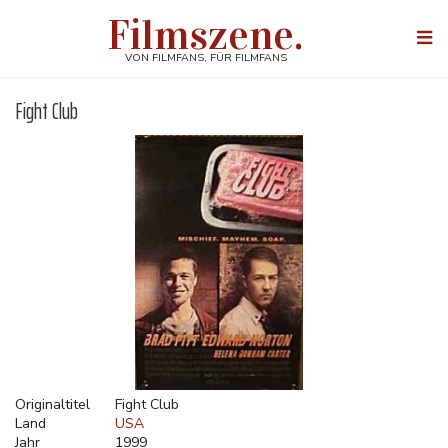
Direkt
Filmszene.
zum
Togg
Inhalt
navi
VON FILMFANS, FÜR FILMFANS
Fight Club
Originaltitel
Fight Club
Land
USA
Jahr
1999