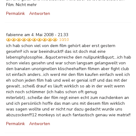
Film. Nicht mehr
Permalink
Antworten
fabienne am 4. Mai 2008 - 21:33
10/10
ich hab schon viel von dem film gehört aber erst gestern
gesehn!! ich war beeindruckt!! das ist doch mal eine
lebensphylosophie...&quot;erreiche den nullpunkt&quot;...ich hab
schon vieles gesehn und war schon langsam gelangweilt von
den banalen unoriginellen klischeehaften filmen aber fight club
ist einfach anders...ich werd mir den film kaufen einfach weil ich
eh schon jeden film hab und weil er genial ist!! und das mit der
gewalt...scheiß drauf es läuft wirklich so ab in der welt wenn
nich noch schlimmer (ich habs schon oft genug
miterlebt)...scheiße der film regt einen echt zum nachdenken an
und ich persönlich hoffe das man uns mit diesem film wirklich
was sagen wollte und er nicht nur dazu gedacht wurde uns
abzuzocken!!!12 monkeys ist auch fantastisch genau wie matrix!!
Permalink
Antworten