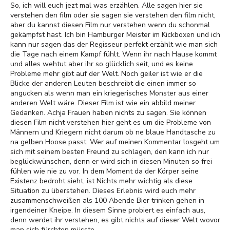
So, ich will euch jezt mal was erzählen. Alle sagen hier sie
verstehen den film oder sie sagen sie verstehen den film nicht,
aber du kannst diesen Film nur verstehen wenn du schonmal
gekämpfst hast. Ich bin Hamburger Meister im Kickboxen und ich
kann nur sagen das der Regisseur perfekt erzählt wie man sich
die Tage nach einem Kampf fühlt. Wenn ihr nach Hause kommt
und alles wehtut aber ihr so glücklich seit, und es keine
Probleme mehr gibt auf der Welt. Noch geiler ist wie er die
Blicke der anderen Leuten beschreibt die einen immer so
angucken als wenn man ein kriegerisches Monster aus einer
anderen Welt wäre. Dieser Film ist wie ein abbild meiner
Gedanken. Achja Frauen haben nichts zu sagen. Sie können
diesen Film nicht verstehen hier geht es um die Probleme von
Männern und Kriegern nicht darum ob ne blaue Handtasche zu
na gelben Hoose passt. Wer auf meinen Kommentar losgeht um
sich mit seinem besten Freund zu schlagen, den kann ich nur
beglückwünschen, denn er wird sich in diesen Minuten so frei
fühlen wie nie zu vor. In dem Moment da der Körper seine
Existenz bedroht sieht, ist Nichts mehr wichtig als diese
Situation zu überstehen. Dieses Erlebnis wird euch mehr
zusammenschweißen als 100 Abende Bier trinken gehen in
irgendeiner Kneipe. In diesem Sinne probiert es einfach aus,
denn werdet ihr verstehen, es gibt nichts auf dieser Welt wovor
man sich fürchten müsste.