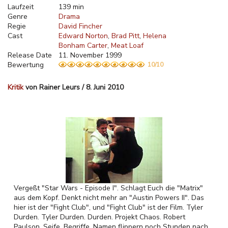
Laufzeit
139 min
Genre
Drama
Regie
David Fincher
Cast
Edward Norton
Brad Pitt
Helena
Bonham Carter
Meat Loaf
Release Date
11. November 1999
Bewertung
10/10
Kritik
von Rainer Leurs / 8. Juni 2010
Vergeßt "Star Wars - Episode I". Schlagt Euch die "Matrix"
aus dem Kopf. Denkt nicht mehr an "Austin Powers II". Das
hier ist der "Fight Club", und "Fight Club" ist der Film. Tyler
Durden. Tyler Durden. Durden. Projekt Chaos. Robert
Paulson, Seife. Begriffe, Namen flippern noch Stunden nach