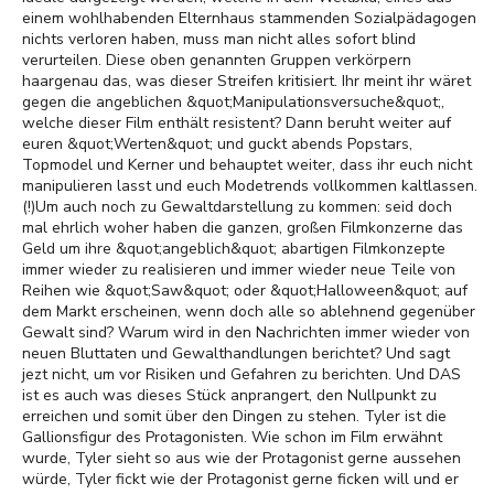
einem wohlhabenden Elternhaus stammenden Sozialpädagogen
nichts verloren haben, muss man nicht alles sofort blind
verurteilen. Diese oben genannten Gruppen verkörpern
haargenau das, was dieser Streifen kritisiert. Ihr meint ihr wäret
gegen die angeblichen &quot;Manipulationsversuche&quot;,
welche dieser Film enthält resistent? Dann beruht weiter auf
euren &quot;Werten&quot; und guckt abends Popstars,
Topmodel und Kerner und behauptet weiter, dass ihr euch nicht
manipulieren lasst und euch Modetrends vollkommen kaltlassen.
(!)Um auch noch zu Gewaltdarstellung zu kommen: seid doch
mal ehrlich woher haben die ganzen, großen Filmkonzerne das
Geld um ihre &quot;angeblich&quot; abartigen Filmkonzepte
immer wieder zu realisieren und immer wieder neue Teile von
Reihen wie &quot;Saw&quot; oder &quot;Halloween&quot; auf
dem Markt erscheinen, wenn doch alle so ablehnend gegenüber
Gewalt sind? Warum wird in den Nachrichten immer wieder von
neuen Bluttaten und Gewalthandlungen berichtet? Und sagt
jezt nicht, um vor Risiken und Gefahren zu berichten. Und DAS
ist es auch was dieses Stück anprangert, den Nullpunkt zu
erreichen und somit über den Dingen zu stehen. Tyler ist die
Gallionsfigur des Protagonisten. Wie schon im Film erwähnt
wurde, Tyler sieht so aus wie der Protagonist gerne aussehen
würde, Tyler fickt wie der Protagonist gerne ficken will und er