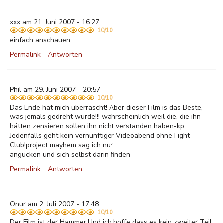
xxx am 21. Juni 2007 - 16:27
10/10
einfach anschauen...
Permalink
Antworten
Phil am 29. Juni 2007 - 20:57
10/10
Das Ende hat mich überrascht! Aber dieser Film is das Beste,
was jemals gedreht wurde!!! wahrscheinlich weil die, die ihn
hätten zensieren sollen ihn nicht verstanden haben-kp.
Jedenfalls geht kein vernünftiger Videoabend ohne Fight
Club!project mayhem sag ich nur.
angucken und sich selbst darin finden
Permalink
Antworten
Onur am 2. Juli 2007 - 17:48
10/10
Der Film ist der Hammer.Und ich hoffe dass es kein zweiter Teil