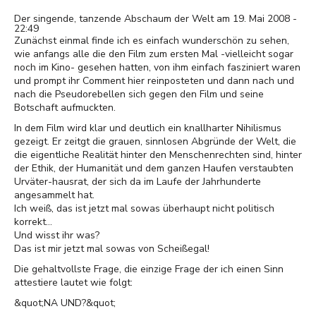
Der singende, tanzende Abschaum der Welt am 19. Mai 2008 -
22:49
Zunächst einmal finde ich es einfach wunderschön zu sehen,
wie anfangs alle die den Film zum ersten Mal -vielleicht sogar
noch im Kino- gesehen hatten, von ihm einfach fasziniert waren
und prompt ihr Comment hier reinposteten und dann nach und
nach die Pseudorebellen sich gegen den Film und seine
Botschaft aufmuckten.
In dem Film wird klar und deutlich ein knallharter Nihilismus
gezeigt. Er zeitgt die grauen, sinnlosen Abgründe der Welt, die
die eigentliche Realität hinter den Menschenrechten sind, hinter
der Ethik, der Humanität und dem ganzen Haufen verstaubten
Urväter-hausrat, der sich da im Laufe der Jahrhunderte
angesammelt hat.
Ich weiß, das ist jetzt mal sowas überhaupt nicht politisch
korrekt...
Und wisst ihr was?
Das ist mir jetzt mal sowas von Scheißegal!
Die gehaltvollste Frage, die einzige Frage der ich einen Sinn
attestiere lautet wie folgt:
&quot;NA UND?&quot;