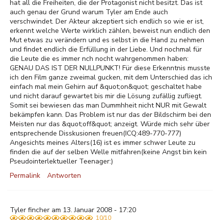
hat all die Freiheiten, die der Protagonist nicht besitzt. Das ist
auch genau der Grund warum Tyler am Ende auch
verschwindet. Der Akteur akzeptiert sich endlich so wie er ist,
erkennt welche Werte wirklich zählen, beweist nun endlich den
Mut etwas zu verändern und es selbst in die Hand zu nehmen
und findet endlich die Erfüllung in der Liebe. Und nochmal für
die Leute die es immer nch nocht wahrgenommen haben:
GENAU DAS IST DER NULLPUNKT! Für diese Erkenntnis musste
ich den Film ganze zweimal gucken, mit dem Unterschied das ich
einfach mal mein Gehirn auf &quot;on&quot; geschaltet habe
und nicht darauf gewartet bis mir die Lösung zufällig zufliegt.
Somit sei bewiesen das man Dummhheit nicht NUR mit Gewalt
bekämpfen kann. Das Problem ist nur das der Bildschirm bei den
Meisten nur das &quot;off&quot; anzeigt. Würde mich sehr über
entsprechende Disskusionen freuen(ICQ:489-770-777)
Angesichts meines Alters(16) ist es immer schwer Leute zu
finden die auf der selben Welle mitfahren(keine Angst bin kein
Pseudointerlektueller Teenager:)
Permalink
Antworten
Tyler fincher am 13. Januar 2008 - 17:20
10/10