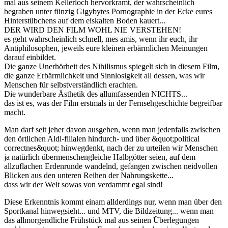
mal aus seinem Kellerloch hervorkramt, der wahrscheinlich
begraben unter fünzig Gigybytes Pornographie in der Ecke eures
Hinterstübchens auf dem eiskalten Boden kauert...
DER WIRD DEN FILM WOHL NIE VERSTEHEN!
es geht wahrscheinlich schnell, mes amis, wenn ihr euch, ihr
Antiphilosophen, jeweils eure kleinen erbärmlichen Meinungen
darauf einbildet.
Die ganze Unerhörheit des Nihilismus spiegelt sich in diesem Film,
die ganze Erbärmlichkeit und Sinnlosigkeit all dessen, was wir
Menschen für selbstverständlich erachten.
Die wunderbare Ästhetik des allumfassenden NICHTS...
das ist es, was der Film erstmals in der Fernsehgeschichte begreifbar
macht.
Man darf seit jeher davon ausgehen, wenn man jedenfalls zwischen
den örtlichen Aldi-filialen hindurch- und über &quot;political
correctnes&quot; hinwegdenkt, nach der zu urteilen wir Menschen
ja natürlich übermenschengleiche Halbgötter seien, auf dem
allzuflachen Erdenrunde wandelnd, gefangen zwischen neidvollen
Blicken aus den unteren Reihen der Nahrungskette...
dass wir der Welt sowas von verdammt egal sind!
Diese Erkenntnis kommt einam allderdings nur, wenn man über den
Sportkanal hinwegsieht... und MTV, die Bildzeitung... wenn man
das allmorgendliche Frühstück mal aus seinen Überlegungen