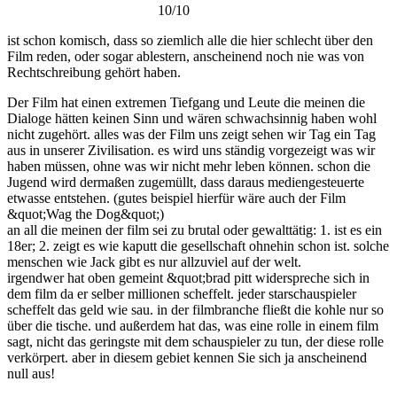
10/10
ist schon komisch, dass so ziemlich alle die hier schlecht über den
Film reden, oder sogar ablestern, anscheinend noch nie was von
Rechtschreibung gehört haben.
Der Film hat einen extremen Tiefgang und Leute die meinen die
Dialoge hätten keinen Sinn und wären schwachsinnig haben wohl
nicht zugehört. alles was der Film uns zeigt sehen wir Tag ein Tag
aus in unserer Zivilisation. es wird uns ständig vorgezeigt was wir
haben müssen, ohne was wir nicht mehr leben können. schon die
Jugend wird dermaßen zugemüllt, dass daraus mediengesteuerte
etwasse entstehen. (gutes beispiel hierfür wäre auch der Film
&quot;Wag the Dog&quot;)
an all die meinen der film sei zu brutal oder gewalttätig: 1. ist es ein
18er; 2. zeigt es wie kaputt die gesellschaft ohnehin schon ist. solche
menschen wie Jack gibt es nur allzuviel auf der welt.
irgendwer hat oben gemeint &quot;brad pitt widerspreche sich in
dem film da er selber millionen scheffelt. jeder starschauspieler
scheffelt das geld wie sau. in der filmbranche fließt die kohle nur so
über die tische. und außerdem hat das, was eine rolle in einem film
sagt, nicht das geringste mit dem schauspieler zu tun, der diese rolle
verkörpert. aber in diesem gebiet kennen Sie sich ja anscheinend
null aus!