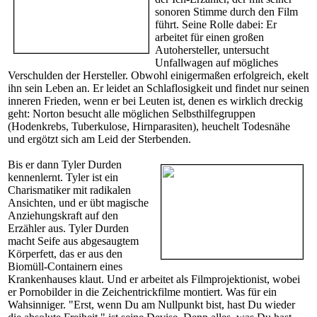
sonoren Stimme durch den Film
führt. Seine Rolle dabei: Er
arbeitet für einen großen
Autohersteller, untersucht
Unfallwagen auf mögliches
Verschulden der Hersteller. Obwohl einigermaßen erfolgreich, ekelt
ihn sein Leben an. Er leidet an Schlaflosigkeit und findet nur seinen
inneren Frieden, wenn er bei Leuten ist, denen es wirklich dreckig
geht: Norton besucht alle möglichen Selbsthilfegruppen
(Hodenkrebs, Tuberkulose, Hirnparasiten), heuchelt Todesnähe
und ergötzt sich am Leid der Sterbenden.
Bis er dann Tyler Durden
kennenlernt. Tyler ist ein
Charismatiker mit radikalen
Ansichten, und er übt magische
Anziehungskraft auf den
Erzähler aus. Tyler Durden
macht Seife aus abgesaugtem
Körperfett, das er aus den
Biomüll-Containern eines
Krankenhauses klaut. Und er arbeitet als Filmprojektionist, wobei
er Pornobilder in die Zeichentrickfilme montiert. Was für ein
Wahsinniger. "Erst, wenn Du am Nullpunkt bist, hast Du wieder