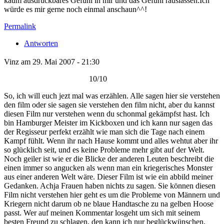
kaum ausdrückbares Gefühl in mir und das Gefühl rauslassen.Ich
würde es mir gerne noch einmal anschaun^^!
Permalink
Antworten
Vinz am 29. Mai 2007 - 21:30
10/10
So, ich will euch jezt mal was erzählen. Alle sagen hier sie verstehen
den film oder sie sagen sie verstehen den film nicht, aber du kannst
diesen Film nur verstehen wenn du schonmal gekämpfst hast. Ich
bin Hamburger Meister im Kickboxen und ich kann nur sagen das
der Regisseur perfekt erzählt wie man sich die Tage nach einem
Kampf fühlt. Wenn ihr nach Hause kommt und alles wehtut aber ihr
so glücklich seit, und es keine Probleme mehr gibt auf der Welt.
Noch geiler ist wie er die Blicke der anderen Leuten beschreibt die
einen immer so angucken als wenn man ein kriegerisches Monster
aus einer anderen Welt wäre. Dieser Film ist wie ein abbild meiner
Gedanken. Achja Frauen haben nichts zu sagen. Sie können diesen
Film nicht verstehen hier geht es um die Probleme von Männern und
Kriegern nicht darum ob ne blaue Handtasche zu na gelben Hoose
passt. Wer auf meinen Kommentar losgeht um sich mit seinem
besten Freund zu schlagen, den kann ich nur beglückwünschen,