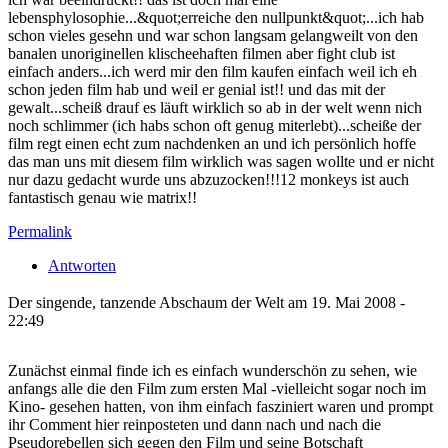
lebensphylosophie...&quot;erreiche den nullpunkt&quot;...ich hab
schon vieles gesehn und war schon langsam gelangweilt von den
banalen unoriginellen klischeehaften filmen aber fight club ist
einfach anders...ich werd mir den film kaufen einfach weil ich eh
schon jeden film hab und weil er genial ist!! und das mit der
gewalt...scheiß drauf es läuft wirklich so ab in der welt wenn nich
noch schlimmer (ich habs schon oft genug miterlebt)...scheiße der
film regt einen echt zum nachdenken an und ich persönlich hoffe
das man uns mit diesem film wirklich was sagen wollte und er nicht
nur dazu gedacht wurde uns abzuzocken!!!12 monkeys ist auch
fantastisch genau wie matrix!!
Permalink
Antworten
Der singende, tanzende Abschaum der Welt am 19. Mai 2008 -
22:49
Zunächst einmal finde ich es einfach wunderschön zu sehen, wie
anfangs alle die den Film zum ersten Mal -vielleicht sogar noch im
Kino- gesehen hatten, von ihm einfach fasziniert waren und prompt
ihr Comment hier reinposteten und dann nach und nach die
Pseudorebellen sich gegen den Film und seine Botschaft