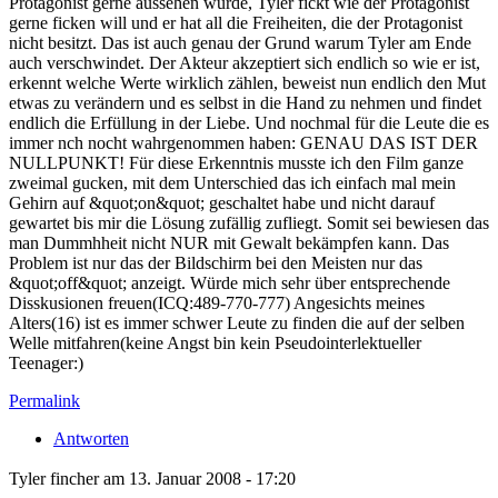
Protagonist gerne aussehen würde, Tyler fickt wie der Protagonist
gerne ficken will und er hat all die Freiheiten, die der Protagonist
nicht besitzt. Das ist auch genau der Grund warum Tyler am Ende
auch verschwindet. Der Akteur akzeptiert sich endlich so wie er ist,
erkennt welche Werte wirklich zählen, beweist nun endlich den Mut
etwas zu verändern und es selbst in die Hand zu nehmen und findet
endlich die Erfüllung in der Liebe. Und nochmal für die Leute die es
immer nch nocht wahrgenommen haben: GENAU DAS IST DER
NULLPUNKT! Für diese Erkenntnis musste ich den Film ganze
zweimal gucken, mit dem Unterschied das ich einfach mal mein
Gehirn auf &quot;on&quot; geschaltet habe und nicht darauf
gewartet bis mir die Lösung zufällig zufliegt. Somit sei bewiesen das
man Dummhheit nicht NUR mit Gewalt bekämpfen kann. Das
Problem ist nur das der Bildschirm bei den Meisten nur das
&quot;off&quot; anzeigt. Würde mich sehr über entsprechende
Disskusionen freuen(ICQ:489-770-777) Angesichts meines
Alters(16) ist es immer schwer Leute zu finden die auf der selben
Welle mitfahren(keine Angst bin kein Pseudointerlektueller
Teenager:)
Permalink
Antworten
Tyler fincher am 13. Januar 2008 - 17:20