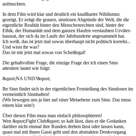
aufmuckten.
In dem Film wird klar und deutlich ein knallharter Nihilismus
gezeigt. Er zeitgt die grauen, sinnlosen Abgründe der Welt, die die
eigentliche Realität hinter den Menschenrechten sind, hinter der
Ethik, der Humanität und dem ganzen Haufen verstaubten Urväter-
hausrat, der sich da im Laufe der Jahrhunderte angesammelt hat.
Ich weiß, das ist jetzt mal sowas überhaupt nicht politisch korrekt...
Und wisst ihr was?
Das ist mir jetzt mal sowas von Scheißegal!
Die gehaltvollste Frage, die einzige Frage der ich einen Sinn
attestiere lautet wie folgt:
&quot;NA UND?&quot;
Ihr Sinn findet sich in der eigentlichen Feststellung des Sinnlosen im
vermeintlich Sinnhaften!
(Wir bewegen uns ja hier auf einer Metaebene zum Sinn. Das muss
einem klar sein!)
Über diesen Film muss man einfach philosophieren!
Wen &quot;Fight Club&quot; so kalt lässt, dass er die Gedanken
darüber nicht einmal ihre Runden drehen lässt oder lassen kann,
quasi mal mit ihnen Gassi geht und den abstrakten Denkvorgang