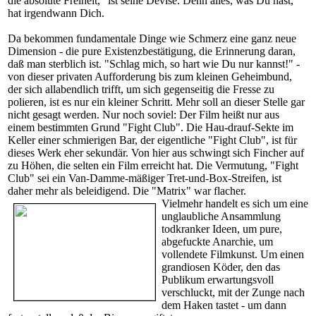
die absolute Freiheit," ist seine Devise. Denn alles, was Du hast,
hat irgendwann Dich.
Da bekommen fundamentale Dinge wie Schmerz eine ganz neue
Dimension - die pure Existenzbestätigung, die Erinnerung daran,
daß man sterblich ist. "Schlag mich, so hart wie Du nur kannst!" -
von dieser privaten Aufforderung bis zum kleinen Geheimbund,
der sich allabendlich trifft, um sich gegenseitig die Fresse zu
polieren, ist es nur ein kleiner Schritt. Mehr soll an dieser Stelle gar
nicht gesagt werden. Nur noch soviel: Der Film heißt nur aus
einem bestimmten Grund "Fight Club". Die Hau-drauf-Sekte im
Keller einer schmierigen Bar, der eigentliche "Fight Club", ist für
dieses Werk eher sekundär. Von hier aus schwingt sich Fincher auf
zu Höhen, die selten ein Film erreicht hat. Die Vermutung, "Fight
Club" sei ein Van-Damme-mäßiger Tret-und-Box-Streifen, ist
daher mehr als beleidigend. Die "Matrix" war flacher.
Vielmehr handelt es sich um eine
unglaubliche Ansammlung
todkranker Ideen, um pure,
abgefuckte Anarchie, um
vollendete Filmkunst. Um einen
grandiosen Köder, den das
Publikum erwartungsvoll
verschluckt, mit der Zunge nach
dem Haken tastet - um dann