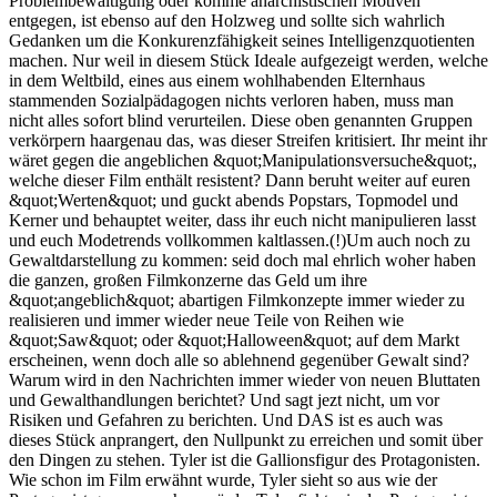
Problembewältigung oder komme anarchistischen Motiven
entgegen, ist ebenso auf den Holzweg und sollte sich wahrlich
Gedanken um die Konkurenzfähigkeit seines Intelligenzquotienten
machen. Nur weil in diesem Stück Ideale aufgezeigt werden, welche
in dem Weltbild, eines aus einem wohlhabenden Elternhaus
stammenden Sozialpädagogen nichts verloren haben, muss man
nicht alles sofort blind verurteilen. Diese oben genannten Gruppen
verkörpern haargenau das, was dieser Streifen kritisiert. Ihr meint ihr
wäret gegen die angeblichen &quot;Manipulationsversuche&quot;,
welche dieser Film enthält resistent? Dann beruht weiter auf euren
&quot;Werten&quot; und guckt abends Popstars, Topmodel und
Kerner und behauptet weiter, dass ihr euch nicht manipulieren lasst
und euch Modetrends vollkommen kaltlassen.(!)Um auch noch zu
Gewaltdarstellung zu kommen: seid doch mal ehrlich woher haben
die ganzen, großen Filmkonzerne das Geld um ihre
&quot;angeblich&quot; abartigen Filmkonzepte immer wieder zu
realisieren und immer wieder neue Teile von Reihen wie
&quot;Saw&quot; oder &quot;Halloween&quot; auf dem Markt
erscheinen, wenn doch alle so ablehnend gegenüber Gewalt sind?
Warum wird in den Nachrichten immer wieder von neuen Bluttaten
und Gewalthandlungen berichtet? Und sagt jezt nicht, um vor
Risiken und Gefahren zu berichten. Und DAS ist es auch was
dieses Stück anprangert, den Nullpunkt zu erreichen und somit über
den Dingen zu stehen. Tyler ist die Gallionsfigur des Protagonisten.
Wie schon im Film erwähnt wurde, Tyler sieht so aus wie der