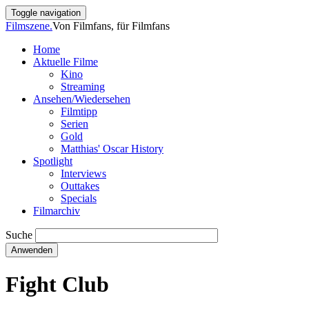
Direkt
Toggle navigation
zum
Filmszene.
Von Filmfans, für Filmfans
Inhalt
Home
Aktuelle Filme
Main
Kino
navigation
Streaming
Ansehen/Wiedersehen
Filmtipp
Serien
Gold
Matthias' Oscar History
Spotlight
Interviews
Outtakes
Specials
Filmarchiv
Suche
Fight Club