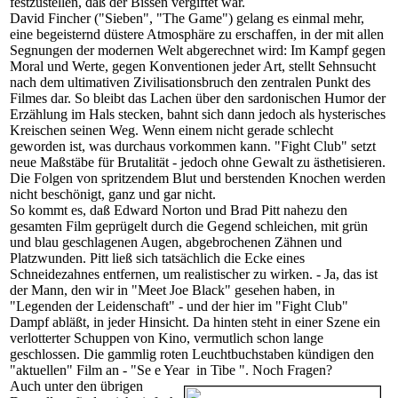
festzustellen, daß der Bissen vergiftet war.
David Fincher ("Sieben", "The Game") gelang es einmal mehr,
eine begeisternd düstere Atmosphäre zu erschaffen, in der mit allen
Segnungen der modernen Welt abgerechnet wird: Im Kampf gegen
Moral und Werte, gegen Konventionen jeder Art, stellt Sehnsucht
nach dem ultimativen Zivilisationsbruch den zentralen Punkt des
Filmes dar. So bleibt das Lachen über den sardonischen Humor der
Erzählung im Hals stecken, bahnt sich dann jedoch als hysterisches
Kreischen seinen Weg. Wenn einem nicht gerade schlecht
geworden ist, was durchaus vorkommen kann. "Fight Club" setzt
neue Maßstäbe für Brutalität - jedoch ohne Gewalt zu ästhetisieren.
Die Folgen von spritzendem Blut und berstenden Knochen werden
nicht beschönigt, ganz und gar nicht.
So kommt es, daß Edward Norton und Brad Pitt nahezu den
gesamten Film geprügelt durch die Gegend schleichen, mit grün
und blau geschlagenen Augen, abgebrochenen Zähnen und
Platzwunden. Pitt ließ sich tatsächlich die Ecke eines
Schneidezahnes entfernen, um realistischer zu wirken. - Ja, das ist
der Mann, den wir in "Meet Joe Black" gesehen haben, in
"Legenden der Leidenschaft" - und der hier im "Fight Club"
Dampf abläßt, in jeder Hinsicht. Da hinten steht in einer Szene ein
verlotterter Schuppen von Kino, vermutlich schon lange
geschlossen. Die gammlig roten Leuchtbuchstaben kündigen den
"aktuellen" Film an - "Se e Year in Tibe ". Noch Fragen?
Auch unter den übrigen