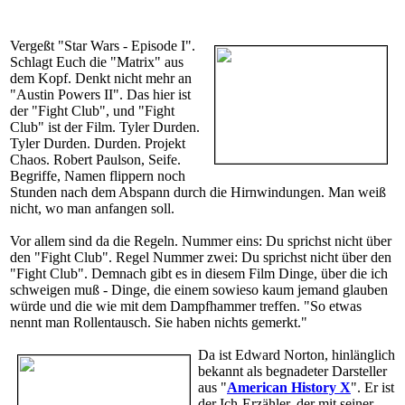
Vergeßt "Star Wars - Episode I".
Schlagt Euch die "Matrix" aus
dem Kopf. Denkt nicht mehr an
"Austin Powers II". Das hier ist
der "Fight Club", und "Fight
Club" ist der Film. Tyler Durden.
Tyler Durden. Durden. Projekt
Chaos. Robert Paulson, Seife.
Begriffe, Namen flippern noch
Stunden nach dem Abspann durch die Hirnwindungen. Man weiß
nicht, wo man anfangen soll.
Vor allem sind da die Regeln. Nummer eins: Du sprichst nicht über
den "Fight Club". Regel Nummer zwei: Du sprichst nicht über den
"Fight Club". Demnach gibt es in diesem Film Dinge, über die ich
schweigen muß - Dinge, die einem sowieso kaum jemand glauben
würde und die wie mit dem Dampfhammer treffen. "So etwas
nennt man Rollentausch. Sie haben nichts gemerkt."
Da ist Edward Norton, hinlänglich
bekannt als begnadeter Darsteller
aus "
American History X
". Er ist
der Ich-Erzähler, der mit seiner