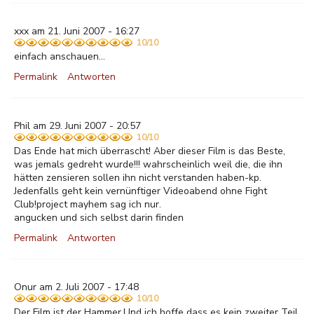
xxx am 21. Juni 2007 - 16:27
10/10
einfach anschauen...
Permalink
Antworten
Phil am 29. Juni 2007 - 20:57
10/10
Das Ende hat mich überrascht! Aber dieser Film is das Beste,
was jemals gedreht wurde!!! wahrscheinlich weil die, die ihn
hätten zensieren sollen ihn nicht verstanden haben-kp.
Jedenfalls geht kein vernünftiger Videoabend ohne Fight
Club!project mayhem sag ich nur.
angucken und sich selbst darin finden
Permalink
Antworten
Onur am 2. Juli 2007 - 17:48
10/10
Der Film ist der Hammer.Und ich hoffe dass es kein zweiter Teil