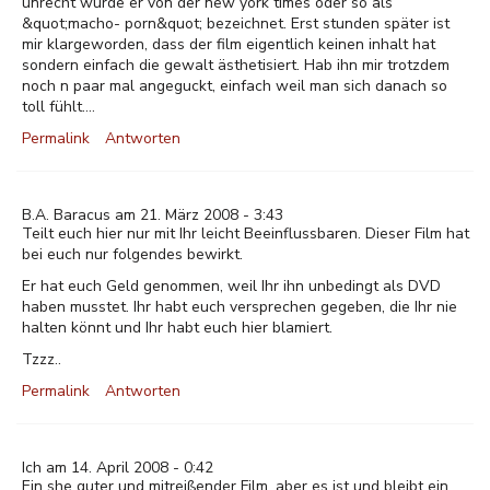
unrecht wurde er von der new york times oder so als
&quot;macho- porn&quot; bezeichnet. Erst stunden später ist
mir klargeworden, dass der film eigentlich keinen inhalt hat
sondern einfach die gewalt ästhetisiert. Hab ihn mir trotzdem
noch n paar mal angeguckt, einfach weil man sich danach so
toll fühlt....
Permalink
Antworten
B.A. Baracus am 21. März 2008 - 3:43
Teilt euch hier nur mit Ihr leicht Beeinflussbaren. Dieser Film hat
bei euch nur folgendes bewirkt.
Er hat euch Geld genommen, weil Ihr ihn unbedingt als DVD
haben musstet. Ihr habt euch versprechen gegeben, die Ihr nie
halten könnt und Ihr habt euch hier blamiert.
Tzzz..
Permalink
Antworten
Ich am 14. April 2008 - 0:42
Ein she guter und mitreißender Film, aber es ist und bleibt ein