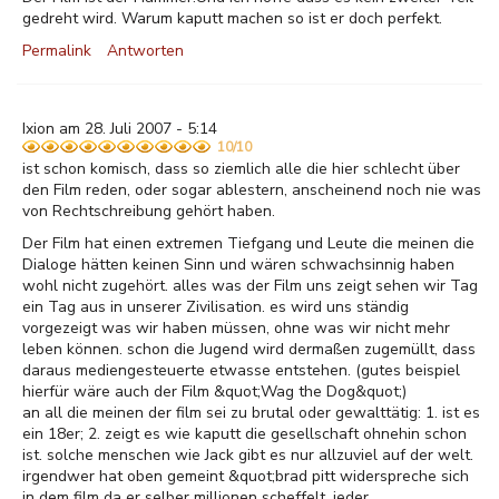
gedreht wird. Warum kaputt machen so ist er doch perfekt.
Permalink
Antworten
Ixion am 28. Juli 2007 - 5:14
10/10
ist schon komisch, dass so ziemlich alle die hier schlecht über
den Film reden, oder sogar ablestern, anscheinend noch nie was
von Rechtschreibung gehört haben.
Der Film hat einen extremen Tiefgang und Leute die meinen die
Dialoge hätten keinen Sinn und wären schwachsinnig haben
wohl nicht zugehört. alles was der Film uns zeigt sehen wir Tag
ein Tag aus in unserer Zivilisation. es wird uns ständig
vorgezeigt was wir haben müssen, ohne was wir nicht mehr
leben können. schon die Jugend wird dermaßen zugemüllt, dass
daraus mediengesteuerte etwasse entstehen. (gutes beispiel
hierfür wäre auch der Film &quot;Wag the Dog&quot;)
an all die meinen der film sei zu brutal oder gewalttätig: 1. ist es
ein 18er; 2. zeigt es wie kaputt die gesellschaft ohnehin schon
ist. solche menschen wie Jack gibt es nur allzuviel auf der welt.
irgendwer hat oben gemeint &quot;brad pitt widerspreche sich
in dem film da er selber millionen scheffelt. jeder