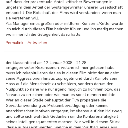
auf, dass der prozentuale Anteil kritischer Bewertungen in
ungefähr dem Anteil der Systemgewinnler unserer Gesellschaft
entspricht. Die Botschaft des Films wird verstanden, wenn man
sie verstehen will.
Als Manager eines großen oder mittleren Konzerns/Kette, würde
ich mich durch diesen Film bedroht fühlen und ihn madig machen
wo immer ich die Gelegenheit dazu hätte.
Permalink
Antworten
der klassenfeind am 12. Januar 2008 - 21:28
Entgegen vieler Rezensionen, welche ich hier gelesen habe,
muss ich rekapitulieren das es in diesen Film nicht darum geht
seine Aggressionen hinaus zuprügeln und durch Kämpfe sein
Hass auf die Menschheit zu schmälern, sondern darum den
Nullpunkt so nahe wie nur irgend möglich zu kommen bzw. das
Nirvana zu erreichen oder wie man es sonst nennen möchte.
Wer an dieser Stelle behauptet der Film propagiere die
Gewaltanwendung zu Problembewältigung oder komme
anarchistischen Motiven entgegen, ist ebenso auf den Holzweg
und sollte sich wahrlich Gedanken um die Konkurenzfähigkeit
seines Intelligenzquotienten machen. Nur weil in diesem Stück
Ideale aufgezeigt werden, welche in dem Weltbild, eines aus