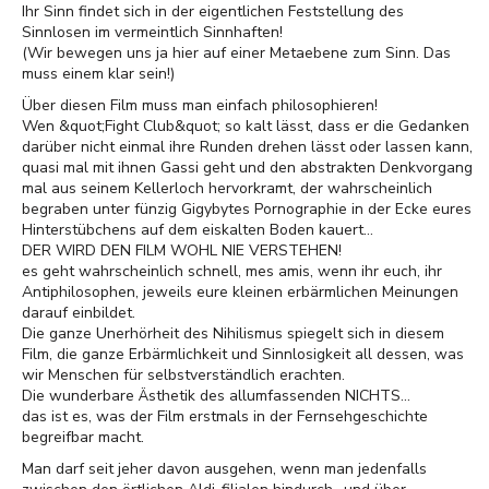
Ihr Sinn findet sich in der eigentlichen Feststellung des
Sinnlosen im vermeintlich Sinnhaften!
(Wir bewegen uns ja hier auf einer Metaebene zum Sinn. Das
muss einem klar sein!)
Über diesen Film muss man einfach philosophieren!
Wen &quot;Fight Club&quot; so kalt lässt, dass er die Gedanken
darüber nicht einmal ihre Runden drehen lässt oder lassen kann,
quasi mal mit ihnen Gassi geht und den abstrakten Denkvorgang
mal aus seinem Kellerloch hervorkramt, der wahrscheinlich
begraben unter fünzig Gigybytes Pornographie in der Ecke eures
Hinterstübchens auf dem eiskalten Boden kauert...
DER WIRD DEN FILM WOHL NIE VERSTEHEN!
es geht wahrscheinlich schnell, mes amis, wenn ihr euch, ihr
Antiphilosophen, jeweils eure kleinen erbärmlichen Meinungen
darauf einbildet.
Die ganze Unerhörheit des Nihilismus spiegelt sich in diesem
Film, die ganze Erbärmlichkeit und Sinnlosigkeit all dessen, was
wir Menschen für selbstverständlich erachten.
Die wunderbare Ästhetik des allumfassenden NICHTS...
das ist es, was der Film erstmals in der Fernsehgeschichte
begreifbar macht.
Man darf seit jeher davon ausgehen, wenn man jedenfalls