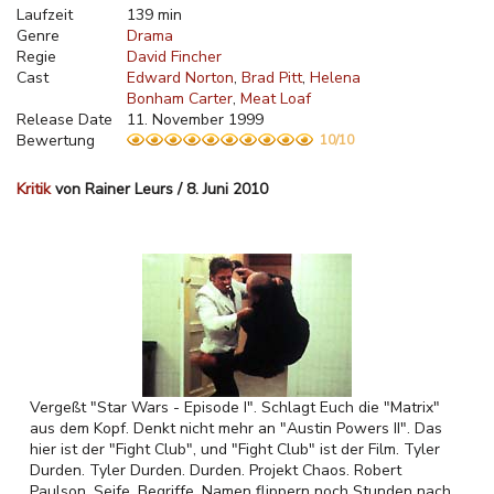
Laufzeit
139 min
Genre
Drama
Regie
David Fincher
Cast
Edward Norton
Brad Pitt
Helena
Bonham Carter
Meat Loaf
Release Date
11. November 1999
Bewertung
10/10
Kritik
von Rainer Leurs / 8. Juni 2010
Vergeßt "Star Wars - Episode I". Schlagt Euch die "Matrix"
aus dem Kopf. Denkt nicht mehr an "Austin Powers II". Das
hier ist der "Fight Club", und "Fight Club" ist der Film. Tyler
Durden. Tyler Durden. Durden. Projekt Chaos. Robert
Paulson, Seife. Begriffe, Namen flippern noch Stunden nach