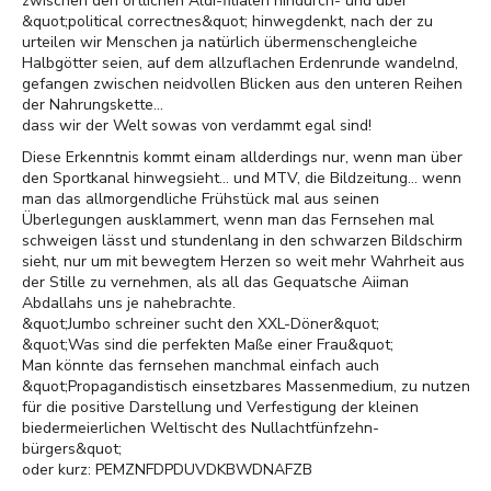
zwischen den örtlichen Aldi-filialen hindurch- und über
&quot;political correctnes&quot; hinwegdenkt, nach der zu
urteilen wir Menschen ja natürlich übermenschengleiche
Halbgötter seien, auf dem allzuflachen Erdenrunde wandelnd,
gefangen zwischen neidvollen Blicken aus den unteren Reihen
der Nahrungskette...
dass wir der Welt sowas von verdammt egal sind!
Diese Erkenntnis kommt einam allderdings nur, wenn man über
den Sportkanal hinwegsieht... und MTV, die Bildzeitung... wenn
man das allmorgendliche Frühstück mal aus seinen
Überlegungen ausklammert, wenn man das Fernsehen mal
schweigen lässt und stundenlang in den schwarzen Bildschirm
sieht, nur um mit bewegtem Herzen so weit mehr Wahrheit aus
der Stille zu vernehmen, als all das Gequatsche Aiiman
Abdallahs uns je nahebrachte.
&quot;Jumbo schreiner sucht den XXL-Döner&quot;
&quot;Was sind die perfekten Maße einer Frau&quot;
Man könnte das fernsehen manchmal einfach auch
&quot;Propagandistisch einsetzbares Massenmedium, zu nutzen
für die positive Darstellung und Verfestigung der kleinen
biedermeierlichen Weltischt des Nullachtfünfzehn-
bürgers&quot;
oder kurz: PEMZNFDPDUVDKBWDNAFZB