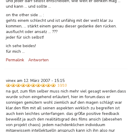
und jeder darf selbst entscheiden, wie weit er denken mag ...
und kann ... und sollte ...
on the other side ... :
gehts einem schlecht und ist unfähig mit der welt klar zu
kommen, ... stärkt einem genau dieser gedanke den rücken.
ausflucht oder ansatz ... ???
jeder für sich selbst!
ich sehe beides!
für mich ...
Permalink
Antworten
vinex am 12. März 2007 - 15:15
10/10
na gut, zum film selber muss nich mehr viel gesagt werden.dass
wurde schon eingehend erläutert, hier im forum.dass er
sonnigen gemütern wohl ziemlich auf den magen schlägt war
klar.den film mit all seinen aspekten wirklich zu begreifen ist
auch kein leichtes unterfangen. das gr0ße positive feedback
beweißt ja auch den realitätsgrad des films ansich (abesehen
von projekt chaos). jedem nachdenklichen individuum
mitgewissem intellektuelln anspruch kann ich ihn also nur