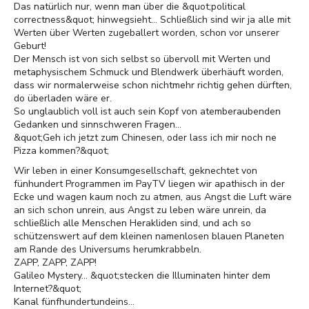
Das natürlich nur, wenn man über die &quot;political
correctness&quot; hinwegsieht... Schließlich sind wir ja alle mit
Werten über Werten zugeballert worden, schon vor unserer
Geburt!
Der Mensch ist von sich selbst so übervoll mit Werten und
metaphysischem Schmuck und Blendwerk überhäuft worden,
dass wir normalerweise schon nichtmehr richtig gehen dürften,
do überladen wäre er.
So unglaublich voll ist auch sein Kopf von atemberaubenden
Gedanken und sinnschweren Fragen...
&quot;Geh ich jetzt zum Chinesen, oder lass ich mir noch ne
Pizza kommen?&quot;
Wir leben in einer Konsumgesellschaft, geknechtet von
fünhundert Programmen im PayTV liegen wir apathisch in der
Ecke und wagen kaum noch zu atmen, aus Angst die Luft wäre
an sich schon unrein, aus Angst zu leben wäre unrein, da
schließlich alle Menschen Herakliden sind, und ach so
schützenswert auf dem kleinen namenlosen blauen Planeten
am Rande des Universums herumkrabbeln.
ZAPP, ZAPP, ZAPP!
Galileo Mystery... &quot;stecken die Illuminaten hinter dem
Internet?&quot;
Kanal fünfhundertundeins...