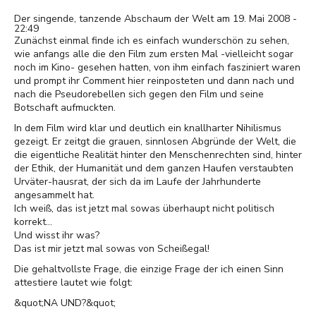
Der singende, tanzende Abschaum der Welt am 19. Mai 2008 -
22:49
Zunächst einmal finde ich es einfach wunderschön zu sehen,
wie anfangs alle die den Film zum ersten Mal -vielleicht sogar
noch im Kino- gesehen hatten, von ihm einfach fasziniert waren
und prompt ihr Comment hier reinposteten und dann nach und
nach die Pseudorebellen sich gegen den Film und seine
Botschaft aufmuckten.
In dem Film wird klar und deutlich ein knallharter Nihilismus
gezeigt. Er zeitgt die grauen, sinnlosen Abgründe der Welt, die
die eigentliche Realität hinter den Menschenrechten sind, hinter
der Ethik, der Humanität und dem ganzen Haufen verstaubten
Urväter-hausrat, der sich da im Laufe der Jahrhunderte
angesammelt hat.
Ich weiß, das ist jetzt mal sowas überhaupt nicht politisch
korrekt...
Und wisst ihr was?
Das ist mir jetzt mal sowas von Scheißegal!
Die gehaltvollste Frage, die einzige Frage der ich einen Sinn
attestiere lautet wie folgt:
&quot;NA UND?&quot;