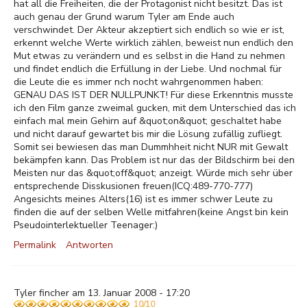
hat all die Freiheiten, die der Protagonist nicht besitzt. Das ist
auch genau der Grund warum Tyler am Ende auch
verschwindet. Der Akteur akzeptiert sich endlich so wie er ist,
erkennt welche Werte wirklich zählen, beweist nun endlich den
Mut etwas zu verändern und es selbst in die Hand zu nehmen
und findet endlich die Erfüllung in der Liebe. Und nochmal für
die Leute die es immer nch nocht wahrgenommen haben:
GENAU DAS IST DER NULLPUNKT! Für diese Erkenntnis musste
ich den Film ganze zweimal gucken, mit dem Unterschied das ich
einfach mal mein Gehirn auf &quot;on&quot; geschaltet habe
und nicht darauf gewartet bis mir die Lösung zufällig zufliegt.
Somit sei bewiesen das man Dummhheit nicht NUR mit Gewalt
bekämpfen kann. Das Problem ist nur das der Bildschirm bei den
Meisten nur das &quot;off&quot; anzeigt. Würde mich sehr über
entsprechende Disskusionen freuen(ICQ:489-770-777)
Angesichts meines Alters(16) ist es immer schwer Leute zu
finden die auf der selben Welle mitfahren(keine Angst bin kein
Pseudointerlektueller Teenager:)
Permalink
Antworten
Tyler fincher am 13. Januar 2008 - 17:20
10/10