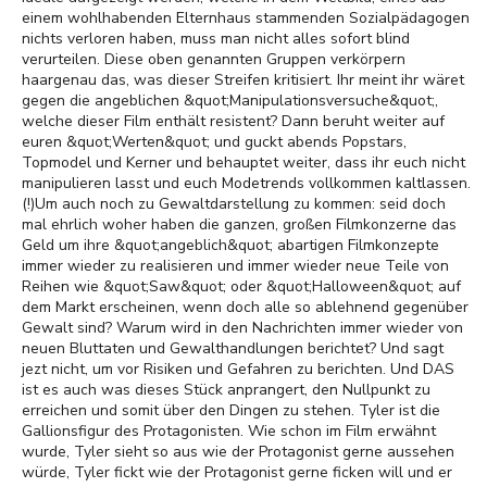
einem wohlhabenden Elternhaus stammenden Sozialpädagogen
nichts verloren haben, muss man nicht alles sofort blind
verurteilen. Diese oben genannten Gruppen verkörpern
haargenau das, was dieser Streifen kritisiert. Ihr meint ihr wäret
gegen die angeblichen &quot;Manipulationsversuche&quot;,
welche dieser Film enthält resistent? Dann beruht weiter auf
euren &quot;Werten&quot; und guckt abends Popstars,
Topmodel und Kerner und behauptet weiter, dass ihr euch nicht
manipulieren lasst und euch Modetrends vollkommen kaltlassen.
(!)Um auch noch zu Gewaltdarstellung zu kommen: seid doch
mal ehrlich woher haben die ganzen, großen Filmkonzerne das
Geld um ihre &quot;angeblich&quot; abartigen Filmkonzepte
immer wieder zu realisieren und immer wieder neue Teile von
Reihen wie &quot;Saw&quot; oder &quot;Halloween&quot; auf
dem Markt erscheinen, wenn doch alle so ablehnend gegenüber
Gewalt sind? Warum wird in den Nachrichten immer wieder von
neuen Bluttaten und Gewalthandlungen berichtet? Und sagt
jezt nicht, um vor Risiken und Gefahren zu berichten. Und DAS
ist es auch was dieses Stück anprangert, den Nullpunkt zu
erreichen und somit über den Dingen zu stehen. Tyler ist die
Gallionsfigur des Protagonisten. Wie schon im Film erwähnt
wurde, Tyler sieht so aus wie der Protagonist gerne aussehen
würde, Tyler fickt wie der Protagonist gerne ficken will und er