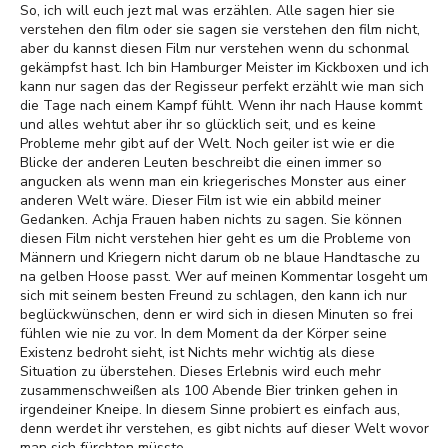
So, ich will euch jezt mal was erzählen. Alle sagen hier sie
verstehen den film oder sie sagen sie verstehen den film nicht,
aber du kannst diesen Film nur verstehen wenn du schonmal
gekämpfst hast. Ich bin Hamburger Meister im Kickboxen und ich
kann nur sagen das der Regisseur perfekt erzählt wie man sich
die Tage nach einem Kampf fühlt. Wenn ihr nach Hause kommt
und alles wehtut aber ihr so glücklich seit, und es keine
Probleme mehr gibt auf der Welt. Noch geiler ist wie er die
Blicke der anderen Leuten beschreibt die einen immer so
angucken als wenn man ein kriegerisches Monster aus einer
anderen Welt wäre. Dieser Film ist wie ein abbild meiner
Gedanken. Achja Frauen haben nichts zu sagen. Sie können
diesen Film nicht verstehen hier geht es um die Probleme von
Männern und Kriegern nicht darum ob ne blaue Handtasche zu
na gelben Hoose passt. Wer auf meinen Kommentar losgeht um
sich mit seinem besten Freund zu schlagen, den kann ich nur
beglückwünschen, denn er wird sich in diesen Minuten so frei
fühlen wie nie zu vor. In dem Moment da der Körper seine
Existenz bedroht sieht, ist Nichts mehr wichtig als diese
Situation zu überstehen. Dieses Erlebnis wird euch mehr
zusammenschweißen als 100 Abende Bier trinken gehen in
irgendeiner Kneipe. In diesem Sinne probiert es einfach aus,
denn werdet ihr verstehen, es gibt nichts auf dieser Welt wovor
man sich fürchten müsste.