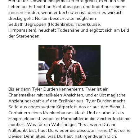
Hersteller. Obwohl einigermaßen erfolgreich, ekelt ihn sein
Leben an. Er leidet an Schlaflosigkeit und findet nur seinen
inneren Frieden, wenn er bei Leuten ist, denen es wirklich
dreckig geht: Norton besucht alle möglichen
Selbsthilfegruppen (Hodenkrebs, Tuberkulose,
Hirnparasiten), heuchelt Todesnähe und ergötzt sich am Leid
der Sterbenden.
Bis er dann Tyler Durden kennenlernt. Tyler ist ein
Charismatiker mit radikalen Ansichten, und er übt magische
Anziehungskraft auf den Erzähler aus. Tyler Durden macht
Seife aus abgesaugtem Körperfett, das er aus den Biomüll-
Containern eines Krankenhauses klaut. Und er arbeitet als
Filmprojektionist, wobei er Pornobilder in die Zeichentrickfilme
montiert. Was für ein Wahsinniger. "Erst, wenn Du am
Nullpunkt bist, hast Du wieder die absolute Freiheit," ist seine
Devise. Denn alles, was Du hast, hat irgendwann Dich.