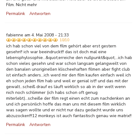
Film. Nicht mehr
Permalink
Antworten
fabienne am 4. Mai 2008 - 21:33
10/10
ich hab schon viel von dem film gehört aber erst gestern
gesehn!! ich war beeindruckt!! das ist doch mal eine
lebensphylosophie...&quot;erreiche den nullpunkt&quot;...ich hab
schon vieles gesehn und war schon langsam gelangweilt von
den banalen unoriginellen klischeehaften filmen aber fight club
ist einfach anders...ich werd mir den film kaufen einfach weil ich
eh schon jeden film hab und weil er genial ist!! und das mit der
gewalt...scheiß drauf es läuft wirklich so ab in der welt wenn
nich noch schlimmer (ich habs schon oft genug
miterlebt)...scheiße der film regt einen echt zum nachdenken an
und ich persönlich hoffe das man uns mit diesem film wirklich
was sagen wollte und er nicht nur dazu gedacht wurde uns
abzuzocken!!!12 monkeys ist auch fantastisch genau wie matrix!!
Permalink
Antworten