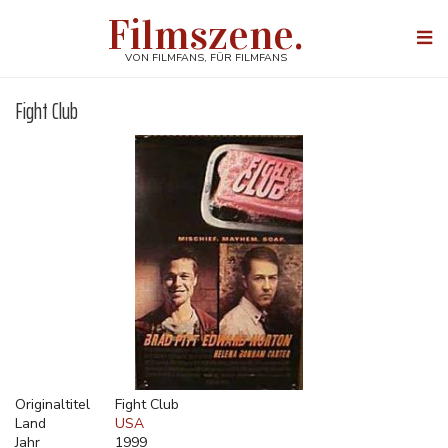
Direkt
Filmszene.
zum
Togg
Inhalt
navi
VON FILMFANS, FÜR FILMFANS
Fight Club
Originaltitel
Fight Club
Land
USA
Jahr
1999