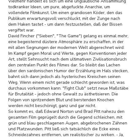
Vielmehr handelt es sich um eine unglaubliche Ansammlung
todkranker Ideen, um pure, abgefuckte Anarchie, um
vollendete Filmkunst. Um einen grandiosen Köder, den das
Publikum erwartungsvoll verschluckt, mit der Zunge nach
dem Haken tastet - um dann festzustellen, daß der Bissen
vergiftet war.
David Fincher ("Sieben", "The Game") gelang es einmal mehr,
eine begeisternd düstere Atmosphäre zu erschaffen, in der
mit allen Segnungen der modernen Welt abgerechnet wird:
Im Kampf gegen Moral und Werte, gegen Konventionen jeder
Art, stellt Sehnsucht nach dem ultimativen Zivilisationsbruch
den zentralen Punkt des Filmes dar. So bleibt das Lachen
über den sardonischen Humor der Erzählung im Hals stecken,
bahnt sich dann jedoch als hysterisches Kreischen seinen
Weg. Wenn einem nicht gerade schlecht geworden ist, was
durchaus vorkommen kann. "Fight Club" setzt neue Maßstäbe
für Brutalität - jedoch ohne Gewalt zu ästhetisieren. Die
Folgen von spritzendem Blut und berstenden Knochen
werden nicht beschönigt, ganz und gar nicht.
So kommt es, daß Edward Norton und Brad Pitt nahezu den
gesamten Film geprügelt durch die Gegend schleichen, mit
grün und blau geschlagenen Augen, abgebrochenen Zähnen
und Platzwunden. Pitt ließ sich tatsächlich die Ecke eines
Schneidezahnes entfernen, um realistischer zu wirken. - Ja,