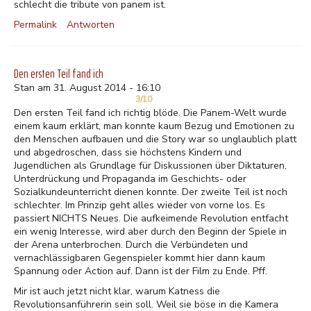
schlecht die tribute von panem ist.
Permalink
Antworten
Den ersten Teil fand ich
Stan am 31. August 2014 - 16:10
3/10
Den ersten Teil fand ich richtig blöde. Die Panem-Welt wurde
einem kaum erklärt, man konnte kaum Bezug und Emotionen zu
den Menschen aufbauen und die Story war so unglaublich platt
und abgedroschen, dass sie höchstens Kindern und
Jugendlichen als Grundlage für Diskussionen über Diktaturen,
Unterdrückung und Propaganda im Geschichts- oder
Sozialkundeunterricht dienen konnte. Der zweite Teil ist noch
schlechter. Im Prinzip geht alles wieder von vorne los. Es
passiert NICHTS Neues. Die aufkeimende Revolution entfacht
ein wenig Interesse, wird aber durch den Beginn der Spiele in
der Arena unterbrochen. Durch die Verbündeten und
vernachlässigbaren Gegenspieler kommt hier dann kaum
Spannung oder Action auf. Dann ist der Film zu Ende. Pff.
Mir ist auch jetzt nicht klar, warum Katness die
Revolutionsanführerin sein soll. Weil sie böse in die Kamera