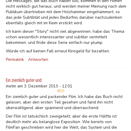
Die Messages, die das Buch haben soll, kommen in den Filmen
nicht wirklich gut heraus, und werden meiner Meinung nach dem
Publikum übertrieben mit dem Holzhammer eingehämmert, so
das jede Subtilität und jedes Bedürfnis darüber nachzudenken
ebenfalls gleich mit im Keim erstickt wird.
Ich kann dieser "Story" nicht viel abgewinnen, habe das Thema
schon wesentlich interessanter und subtiler vermittelt
bekommen, und finde diese Serie einfach nur plump.
Würde ich auf keinen Fall erneut Kinogeld für bezahlen.
Permalink
Antworten
Ein ziemlich guter und
metm am 3. Dezember 2013 - 12:01
8/10
Ein ziemlich guter und packender Film. Ich habe das Buch nicht
gelesen, aber den ersten Teil gesehen und fand ihn nicht
überwältigend, aber spannend und überraschend.
Der Film ist tatsächlich zweigeteilt, aber die erste Hälfte ist
deutlich mehr als belanglose Exposition. Wie bereits von
FilmFan geschrieben wird hier die Welt, das System und die