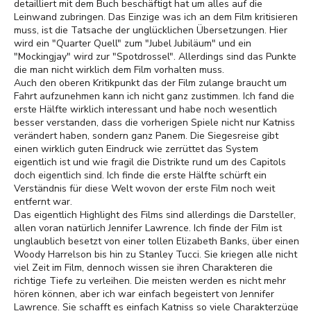
detailliert mit dem Buch beschäftigt hat um alles auf die
Leinwand zubringen. Das Einzige was ich an dem Film kritisieren
muss, ist die Tatsache der unglücklichen Übersetzungen. Hier
wird ein "Quarter Quell" zum "Jubel Jubiläum" und ein
"Mockingjay" wird zur "Spotdrossel". Allerdings sind das Punkte
die man nicht wirklich dem Film vorhalten muss.
Auch den oberen Kritikpunkt das der Film zulange braucht um
Fahrt aufzunehmen kann ich nicht ganz zustimmen. Ich fand die
erste Hälfte wirklich interessant und habe noch wesentlich
besser verstanden, dass die vorherigen Spiele nicht nur Katniss
verändert haben, sondern ganz Panem. Die Siegesreise gibt
einen wirklich guten Eindruck wie zerrüttet das System
eigentlich ist und wie fragil die Distrikte rund um des Capitols
doch eigentlich sind. Ich finde die erste Hälfte schürft ein
Verständnis für diese Welt wovon der erste Film noch weit
entfernt war.
Das eigentlich Highlight des Films sind allerdings die Darsteller,
allen voran natürlich Jennifer Lawrence. Ich finde der Film ist
unglaublich besetzt von einer tollen Elizabeth Banks, über einen
Woody Harrelson bis hin zu Stanley Tucci. Sie kriegen alle nicht
viel Zeit im Film, dennoch wissen sie ihren Charakteren die
richtige Tiefe zu verleihen. Die meisten werden es nicht mehr
hören können, aber ich war einfach begeistert von Jennifer
Lawrence. Sie schafft es einfach Katniss so viele Charakterzüge