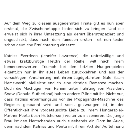
Auf dem Weg zu diesem ausgedehnten Finale gilt es nun aber
erstmal, die Zwischenetappe hinter sich zu bringen. Und die
erweist sich in ihrer Umsetzung als derart überstrapaziert und
ungeschickt, dass nach dem famosen ersten Teil nun leider
schon deutliche Ernüchterung einsetzt.
Katniss Everdeen (Jennifer Lawrence), die unfreiwillige und
etwas kratzbürstige Heldin der Reihe, will nach ihrem
bemerkenswerten Triumph bei den letzten Hungerspielen
eigentlich nur in ihr altes Leben zurückkehren und aus der
vorsichtigen Annäherung mit ihrem Jagdgefährten Gale (Liam
Hemsworth) vielleicht endlich eine richtige Romanze machen.
Doch die Mächtigen von Panem unter Führung von Präsident
Snow (Donald Sutherland) haben andere Pläne mit ihr. Nicht nur,
dass Katniss erbarmungslos vor die Propaganda-Maschine des
Regimes gespannt wird und somit gezwungen ist, in der
Öffentlichkeit ihre vorgetäuschte Liebe zu ihrem Hungerspiel-
Partner Peeta (Josh Hutcherson) weiter zu inszenieren. Die junge
Frau ist den Herrschenden auch zusehends ein Dorn im Auge,
denn nachdem Katniss und Peeta mit ihrem Akt der Auflehnung