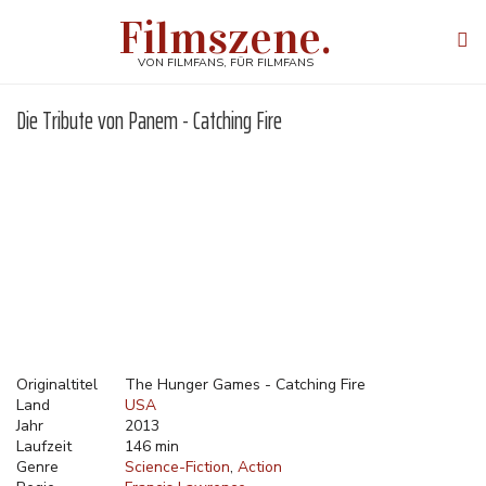
Direkt
Filmszene.
zum
Tog
Inhalt
navi
VON FILMFANS, FÜR FILMFANS
Die Tribute von Panem - Catching Fire
Originaltitel
The Hunger Games - Catching Fire
Land
USA
Jahr
2013
Laufzeit
146 min
Genre
Science-Fiction
Action