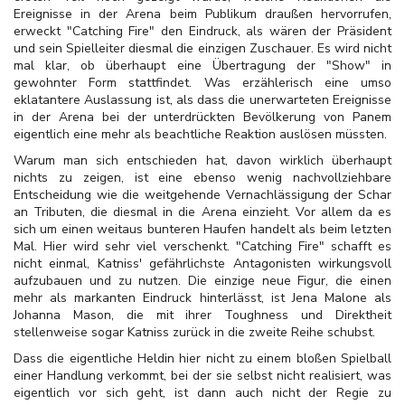
Ereignisse in der Arena beim Publikum draußen hervorrufen,
erweckt "Catching Fire" den Eindruck, als wären der Präsident
und sein Spielleiter diesmal die einzigen Zuschauer. Es wird nicht
mal klar, ob überhaupt eine Übertragung der "Show" in
gewohnter Form stattfindet. Was erzählerisch eine umso
eklatantere Auslassung ist, als dass die unerwarteten Ereignisse
in der Arena bei der unterdrückten Bevölkerung von Panem
eigentlich eine mehr als beachtliche Reaktion auslösen müssten.
Warum man sich entschieden hat, davon wirklich überhaupt
nichts zu zeigen, ist eine ebenso wenig nachvollziehbare
Entscheidung wie die weitgehende Vernachlässigung der Schar
an Tributen, die diesmal in die Arena einzieht. Vor allem da es
sich um einen weitaus bunteren Haufen handelt als beim letzten
Mal. Hier wird sehr viel verschenkt. "Catching Fire" schafft es
nicht einmal, Katniss' gefährlichste Antagonisten wirkungsvoll
aufzubauen und zu nutzen. Die einzige neue Figur, die einen
mehr als markanten Eindruck hinterlässt, ist Jena Malone als
Johanna Mason, die mit ihrer Toughness und Direktheit
stellenweise sogar Katniss zurück in die zweite Reihe schubst.
Dass die eigentliche Heldin hier nicht zu einem bloßen Spielball
einer Handlung verkommt, bei der sie selbst nicht realisiert, was
eigentlich vor sich geht, ist dann auch nicht der Regie zu