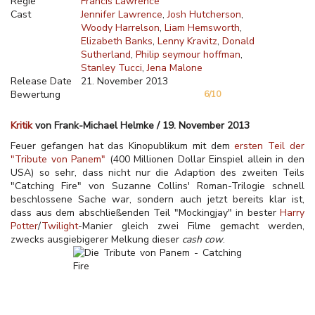
Regie
Francis Lawrence
Cast
Jennifer Lawrence
Josh Hutcherson
Woody Harrelson
Liam Hemsworth
Elizabeth Banks
Lenny Kravitz
Donald
Sutherland
Philip seymour hoffman
Stanley Tucci
Jena Malone
Release Date
21. November 2013
Bewertung
6/10
Kritik
von Frank-Michael Helmke / 19. November 2013
Feuer gefangen hat das Kinopublikum mit dem
ersten Teil der
"Tribute von Panem"
(400 Millionen Dollar Einspiel allein in den
USA) so sehr, dass nicht nur die Adaption des zweiten Teils
"Catching Fire" von Suzanne Collins' Roman-Trilogie schnell
beschlossene Sache war, sondern auch jetzt bereits klar ist,
dass aus dem abschließenden Teil "Mockingjay" in bester
Harry
Potter
/
Twilight
-Manier gleich zwei Filme gemacht werden,
zwecks ausgiebigerer Melkung dieser
cash cow
.