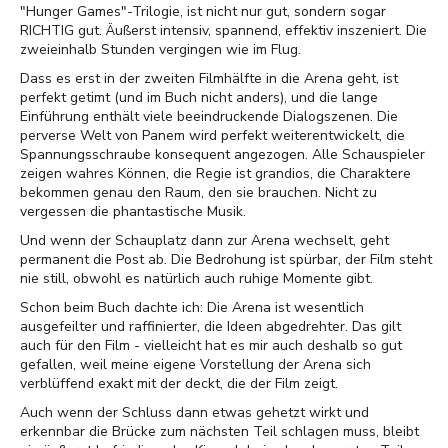
"Hunger Games"-Trilogie, ist nicht nur gut, sondern sogar
RICHTIG gut. Äußerst intensiv, spannend, effektiv inszeniert. Die
zweieinhalb Stunden vergingen wie im Flug.
Dass es erst in der zweiten Filmhälfte in die Arena geht, ist
perfekt getimt (und im Buch nicht anders), und die lange
Einführung enthält viele beeindruckende Dialogszenen. Die
perverse Welt von Panem wird perfekt weiterentwickelt, die
Spannungsschraube konsequent angezogen. Alle Schauspieler
zeigen wahres Können, die Regie ist grandios, die Charaktere
bekommen genau den Raum, den sie brauchen. Nicht zu
vergessen die phantastische Musik.
Und wenn der Schauplatz dann zur Arena wechselt, geht
permanent die Post ab. Die Bedrohung ist spürbar, der Film steht
nie still, obwohl es natürlich auch ruhige Momente gibt.
Schon beim Buch dachte ich: Die Arena ist wesentlich
ausgefeilter und raffinierter, die Ideen abgedrehter. Das gilt
auch für den Film - vielleicht hat es mir auch deshalb so gut
gefallen, weil meine eigene Vorstellung der Arena sich
verblüffend exakt mit der deckt, die der Film zeigt.
Auch wenn der Schluss dann etwas gehetzt wirkt und
erkennbar die Brücke zum nächsten Teil schlagen muss, bleibt