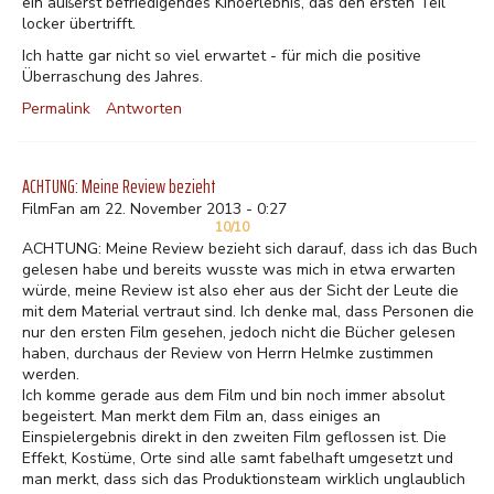
ein äußerst befriedigendes Kinoerlebnis, das den ersten Teil
locker übertrifft.
Ich hatte gar nicht so viel erwartet - für mich die positive
Überraschung des Jahres.
Permalink
Antworten
ACHTUNG: Meine Review bezieht
FilmFan am 22. November 2013 - 0:27
10/10
ACHTUNG: Meine Review bezieht sich darauf, dass ich das Buch
gelesen habe und bereits wusste was mich in etwa erwarten
würde, meine Review ist also eher aus der Sicht der Leute die
mit dem Material vertraut sind. Ich denke mal, dass Personen die
nur den ersten Film gesehen, jedoch nicht die Bücher gelesen
haben, durchaus der Review von Herrn Helmke zustimmen
werden.
Ich komme gerade aus dem Film und bin noch immer absolut
begeistert. Man merkt dem Film an, dass einiges an
Einspielergebnis direkt in den zweiten Film geflossen ist. Die
Effekt, Kostüme, Orte sind alle samt fabelhaft umgesetzt und
man merkt, dass sich das Produktionsteam wirklich unglaublich