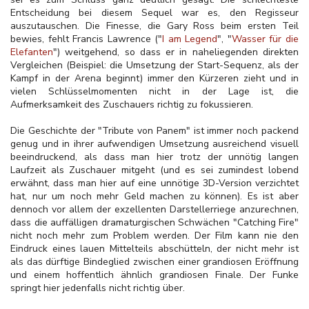
Entscheidung bei diesem Sequel war es, den Regisseur
auszutauschen. Die Finesse, die Gary Ross beim ersten Teil
bewies, fehlt Francis Lawrence ("
I am Legend
", "
Wasser für die
Elefanten
") weitgehend, so dass er in naheliegenden direkten
Vergleichen (Beispiel: die Umsetzung der Start-Sequenz, als der
Kampf in der Arena beginnt) immer den Kürzeren zieht und in
vielen Schlüsselmomenten nicht in der Lage ist, die
Aufmerksamkeit des Zuschauers richtig zu fokussieren.
Die Geschichte der "Tribute von Panem" ist immer noch packend
genug und in ihrer aufwendigen Umsetzung ausreichend visuell
beeindruckend, als dass man hier trotz der unnötig langen
Laufzeit als Zuschauer mitgeht (und es sei zumindest lobend
erwähnt, dass man hier auf eine unnötige 3D-Version verzichtet
hat, nur um noch mehr Geld machen zu können). Es ist aber
dennoch vor allem der exzellenten Darstellerriege anzurechnen,
dass die auffälligen dramaturgischen Schwächen "Catching Fire"
nicht noch mehr zum Problem werden. Der Film kann nie den
Eindruck eines lauen Mittelteils abschütteln, der nicht mehr ist
als das dürftige Bindeglied zwischen einer grandiosen Eröffnung
und einem hoffentlich ähnlich grandiosen Finale. Der Funke
springt hier jedenfalls nicht richtig über.