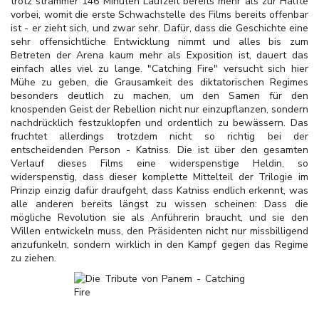
trotz strammer 146 Minuten Laufzeit bereits mehr als zur Hälfte
vorbei, womit die erste Schwachstelle des Films bereits offenbar
ist - er zieht sich, und zwar sehr. Dafür, dass die Geschichte eine
sehr offensichtliche Entwicklung nimmt und alles bis zum
Betreten der Arena kaum mehr als Exposition ist, dauert das
einfach alles viel zu lange. "Catching Fire" versucht sich hier
Mühe zu geben, die Grausamkeit des diktatorischen Regimes
besonders deutlich zu machen, um den Samen für den
knospenden Geist der Rebellion nicht nur einzupflanzen, sondern
nachdrücklich festzuklopfen und ordentlich zu bewässern. Das
fruchtet allerdings trotzdem nicht so richtig bei der
entscheidenden Person - Katniss. Die ist über den gesamten
Verlauf dieses Films eine widerspenstige Heldin, so
widerspenstig, dass dieser komplette Mittelteil der Trilogie im
Prinzip einzig dafür draufgeht, dass Katniss endlich erkennt, was
alle anderen bereits längst zu wissen scheinen: Dass die
mögliche Revolution sie als Anführerin braucht, und sie den
Willen entwickeln muss, den Präsidenten nicht nur missbilligend
anzufunkeln, sondern wirklich in den Kampf gegen das Regime
zu ziehen.