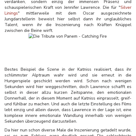
verdanken, sondern einzig der immensen Präsenz und
schauspielerischen Kraft von Jennifer Lawrence. Die für "
Silver
Linings
" mittlerweile mit dem Oscar ausgezeichnete
Jungdarstellerin beweist hier selbst dann ihr unglaubliches
Talent, wenn ihr die Inszenierung nach Kräften Knüppel
zwischen die Beine wirft.
Bestes Beispiel die Szene in der Katniss realisiert, dass ihr
schlimmster Alptraum wahr wird und sie erneut in die
Hungerspiele geschickt werden wird. Schon nach wenigen
Sekunden wird hier weggeschnitten, doch Lawrence schafft es
selbst in dieser allzu kurzen Zeitspanne, den emotionalen
Donnerhall, der in diesem Moment auf Katniss einprasselt, greif-
und fühlbar zu machen. Und auch die letzte Einstellung des Films
lebt einzig und allein davon, dass Lawrence in der Lage ist, eine
komplexe innere emotionale Wandlung innerhalb von wenigen
Sekunden überzeugend darzustellen.
Da hier nun schon diverse Male die Inszenierung getadelt wurde,
sei es zum Schluss ganz deutlich gesagt: Die schlechteste