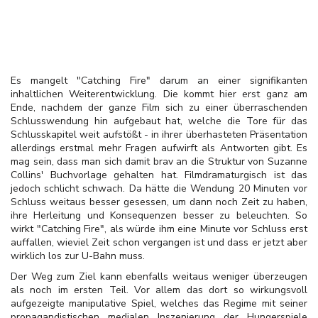
Es mangelt "Catching Fire" darum an einer signifikanten
inhaltlichen Weiterentwicklung. Die kommt hier erst ganz am
Ende, nachdem der ganze Film sich zu einer überraschenden
Schlusswendung hin aufgebaut hat, welche die Tore für das
Schlusskapitel weit aufstößt - in ihrer überhasteten Präsentation
allerdings erstmal mehr Fragen aufwirft als Antworten gibt. Es
mag sein, dass man sich damit brav an die Struktur von Suzanne
Collins' Buchvorlage gehalten hat. Filmdramaturgisch ist das
jedoch schlicht schwach. Da hätte die Wendung 20 Minuten vor
Schluss weitaus besser gesessen, um dann noch Zeit zu haben,
ihre Herleitung und Konsequenzen besser zu beleuchten. So
wirkt "Catching Fire", als würde ihm eine Minute vor Schluss erst
auffallen, wieviel Zeit schon vergangen ist und dass er jetzt aber
wirklich los zur U-Bahn muss.
Der Weg zum Ziel kann ebenfalls weitaus weniger überzeugen
als noch im ersten Teil. Vor allem das dort so wirkungsvoll
aufgezeigte manipulative Spiel, welches das Regime mit seiner
propagandistischen medialen Inszenierung der Hungerspiele