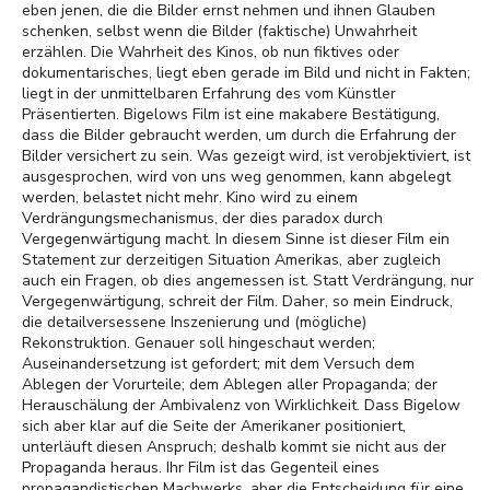
eben jenen, die die Bilder ernst nehmen und ihnen Glauben
schenken, selbst wenn die Bilder (faktische) Unwahrheit
erzählen. Die Wahrheit des Kinos, ob nun fiktives oder
dokumentarisches, liegt eben gerade im Bild und nicht in Fakten;
liegt in der unmittelbaren Erfahrung des vom Künstler
Präsentierten. Bigelows Film ist eine makabere Bestätigung,
dass die Bilder gebraucht werden, um durch die Erfahrung der
Bilder versichert zu sein. Was gezeigt wird, ist verobjektiviert, ist
ausgesprochen, wird von uns weg genommen, kann abgelegt
werden, belastet nicht mehr. Kino wird zu einem
Verdrängungsmechanismus, der dies paradox durch
Vergegenwärtigung macht. In diesem Sinne ist dieser Film ein
Statement zur derzeitigen Situation Amerikas, aber zugleich
auch ein Fragen, ob dies angemessen ist. Statt Verdrängung, nur
Vergegenwärtigung, schreit der Film. Daher, so mein Eindruck,
die detailversessene Inszenierung und (mögliche)
Rekonstruktion. Genauer soll hingeschaut werden;
Auseinandersetzung ist gefordert; mit dem Versuch dem
Ablegen der Vorurteile; dem Ablegen aller Propaganda; der
Herauschälung der Ambivalenz von Wirklichkeit. Dass Bigelow
sich aber klar auf die Seite der Amerikaner positioniert,
unterläuft diesen Anspruch; deshalb kommt sie nicht aus der
Propaganda heraus. Ihr Film ist das Gegenteil eines
propagandistischen Machwerks, aber die Entscheidung für eine