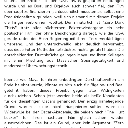
seitens der Kritiker - in den USA etwas gespalten empfangen
wurde und es Boal und Bigelow auch schwer fiel, den Film
überhaupt zu finanzieren (schlussendlich mussten sie selbst eine
Produktionsfirma gründen, weil sich niemand mit diesem Projekt
die Finger verbrennen wollte). Denn natürlich ist "Zero Dark
Thirty" trotz aller nüchternen Faktenwiedergabe ein sehr
politischer Film, der ohne Beschönigung darlegt, wie die USA
gerade unter der Bush-Regierung mit ihren Terrorverdächtigen
umsprang. Und der unterschwellig, aber deutlich hervorhebt,
dass diese Folter-Methoden letztlich zu nichts geführt haben. Die
entscheidenden Durchbrüche gelingen Maya und ihren Kollegen
mit einer Mischung aus klassischer Spionagetätigkeit und
modernster Überwachungstechnik.
Ebenso wie Maya für ihren unbedingten Durchhaltewillen am
Ende belohnt wurde, könnte es sich auch für Bigelow und Boal
gelohnt haben, dieses Projekt gegen alle Widrigkeiten
durchzuziehen. Schon jetzt werden beide als heiße Kandidaten
für die diesjährigen Oscars gehandelt. Der einzig naheliegende
Grund, warum sie dort nicht triumphieren sollten, wäre ein
Widerwille bei der Oscar-Akademie, die beiden nach "The Hurt
Locker" für ihren nächsten Film gleich schon wieder
auszuzeichnen. Das ist ein Grund, aber kein Argument. "Zero