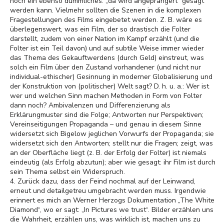
noch ein ebenso dümmliches: „da wird angeprangert“ gesagt
werden kann. Vielmehr sollten die Szenen in die komplexen
Fragestellungen des Films eingebetet werden. Z. B. wäre es
überlegenswert, was ein Film, der so drastisch die Folter
darstellt, zudem von einer Nation im Kampf erzählt (und die
Folter ist ein Teil davon) und auf subtile Weise immer wieder
das Thema des Gekauftwerdens (durch Geld) einstreut, was
solch ein Film über den Zustand vorhandener (und nicht nur
individual-ethischer) Gesinnung in moderner Globalisierung und
der Konstruktion von (politischer) Welt sagt? D. h. u. a.: Wer ist
wer und welchen Sinn machen Methoden in Form von Folter
dann noch? Ambivalenzen und Differenzierung als
Erklärungmuster sind die Folge; Antworten nur Perspektiven;
Vereinseitigungen Propaganda – und genau in diesem Sinne
widersetzt sich Bigelow jeglichen Vorwurfs der Propaganda; sie
widersetzt sich den Antworten; stellt nur die Fragen; zeigt, was
an der Oberfläche liegt (z. B. der Erfolg der Folter) ist niemals
eindeutig (als Erfolg abzutun); aber wie gesagt: ihr Film ist durch
sein Thema selbst ein Widerspruch.
4. Zurück dazu, dass der Feind nochmal auf der Leinwand,
erneut und detailgetreu umgebracht werden muss. Irgendwie
erinnert es mich an Werner Herzogs Dokumentation „The White
Diamond“, wo er sagt: „In Pictures we trust“. Bilder erzählen uns
die Wahrheit, erzählen uns, was wirklich ist, machen uns zu