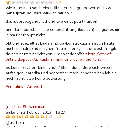
1/10
wie kann man solch einen film derartig gut bewerten, bzw.
behaupten, so wars wirklich mit obl?
das ist propaganda-schund wie einst pearl harbor!
und dann die islamische seebestattung (köstlich) die gibt es im
islam überhaupt nicht.
obl und speziell al kaida sind cia-konstruktionen auch heute
noch, in mali feind in syrien freund. der zynische westen - gibt
da nen netten bericht von jürgen todenhöfer:
http://www.fr-
online.de/politik/al-kaida-in-mali-und-syrien-die-terror-…
es kommen aber demnächst 2 filme, die andere sichtweisen
aufzeigen. harodim und september morn! gesehen hab ich die
noch nicht, also keine bewertung.
Permalink
Antworten
@tiki taka: Wie kann man
Sisko am 2. Februar 2013 - 18:27
9/10
@tiki taka: