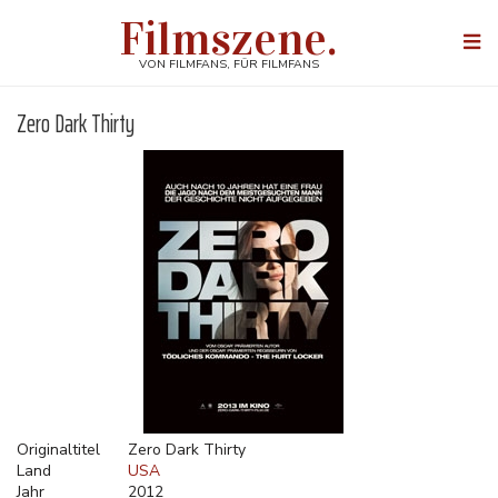
Direkt
Filmszene.
zum
Togg
Inhalt
navi
VON FILMFANS, FÜR FILMFANS
Zero Dark Thirty
Originaltitel
Zero Dark Thirty
Land
USA
Jahr
2012