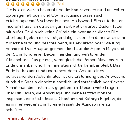
7/10
Die Fakten waren bekannt und die Kontroversen rund um Folter,
Spionagemethoden und US-Patriotismus lassen sich
erfahrungsgemäß schwer in einem Hollywood-Film aufarbeiten.
Insofern habe ich da auch gar nicht viel erwartet. Zudem fallen
mir außer Geld auch keine Gründe ein, warum es diesen Film
überhaupt geben muss. Folgerichtig ist der Film daher auch sehr
zurückhaltend und beschreibend, als erklärend oder Stellung
nehmend. Das Hauptaugenmerk liegt auf die Agentin Maya und
der Schaffung einer beklemmenden und verstörenden
Atmosphäre. Das gelingt, wenngleich die Person Maya bis zum
Ende unnahbar und ihre Innerstes nicht erkennbar bleibt. Das
Ende ist bekannt und überrascht doch. Anstatt eines
berauschenden Actionfinales, ist die Erstürmung des Anwesens
durch die Spezialeinheiten sachlich und tatsächlich bedrückend.
Nimmt man die Fakten als gegeben hin, bleiben viele Fragen
über Bin Laden, die Anschläge und seine letzten Monate.
Insgesamt eine tolle Jessica Chastain und Kathryn Bigelow, die
es immer wieder schafft, eine fesselnde Atmosphäre zu
schaffen.
Permalink
Antworten