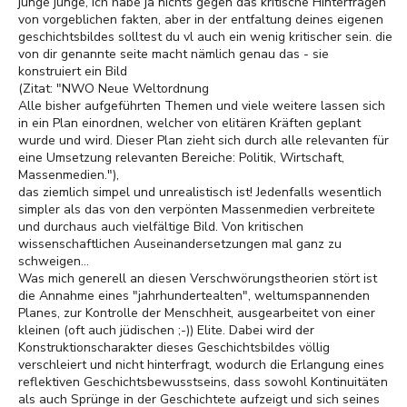
junge junge, ich habe ja nichts gegen das kritische Hinterfragen
von vorgeblichen fakten, aber in der entfaltung deines eigenen
geschichtsbildes solltest du vl auch ein wenig kritischer sein. die
von dir genannte seite macht nämlich genau das - sie
konstruiert ein Bild
(Zitat: "NWO Neue Weltordnung
Alle bisher aufgeführten Themen und viele weitere lassen sich
in ein Plan einordnen, welcher von elitären Kräften geplant
wurde und wird. Dieser Plan zieht sich durch alle relevanten für
eine Umsetzung relevanten Bereiche: Politik, Wirtschaft,
Massenmedien."),
das ziemlich simpel und unrealistisch ist! Jedenfalls wesentlich
simpler als das von den verpönten Massenmedien verbreitete
und durchaus auch vielfältige Bild. Von kritischen
wissenschaftlichen Auseinandersetzungen mal ganz zu
schweigen...
Was mich generell an diesen Verschwörungstheorien stört ist
die Annahme eines "jahrhundertealten", weltumspannenden
Planes, zur Kontrolle der Menschheit, ausgearbeitet von einer
kleinen (oft auch jüdischen ;-)) Elite. Dabei wird der
Konstruktionscharakter dieses Geschichtsbildes völlig
verschleiert und nicht hinterfragt, wodurch die Erlangung eines
reflektiven Geschichtsbewusstseins, dass sowohl Kontinuitäten
als auch Sprünge in der Geschichtete aufzeigt und sich seines