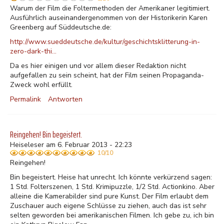
Warum der Film die Foltermethoden der Amerikaner legitimiert.
Ausführlich auseinandergenommen von der Historikerin Karen
Greenberg auf Süddeutsche.de:
http://www.sueddeutsche.de/kultur/geschichtsklitterung-in-
zero-dark-thi…
Da es hier einigen und vor allem dieser Redaktion nicht
aufgefallen zu sein scheint, hat der Film seinen Propaganda-
Zweck wohl erfüllt.
Permalink
Antworten
Reingehen! Bin begeistert.
Heiseleser am 6. Februar 2013 - 22:23
10/10
Reingehen!
Bin begeistert. Heise hat unrecht. Ich könnte verkürzend sagen:
1 Std. Folterszenen, 1 Std. Krimipuzzle, 1/2 Std. Actionkino. Aber
alleine die Kamerabilder sind pure Kunst. Der Film erlaubt dem
Zuschauer auch eigene Schlüsse zu ziehen, auch das ist sehr
selten geworden bei amerikanischen Filmen. Ich gebe zu, ich bin