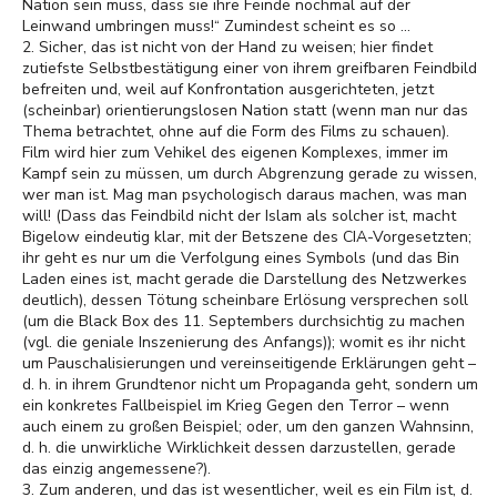
Nation sein muss, dass sie ihre Feinde nochmal auf der
Leinwand umbringen muss!“ Zumindest scheint es so ...
2. Sicher, das ist nicht von der Hand zu weisen; hier findet
zutiefste Selbstbestätigung einer von ihrem greifbaren Feindbild
befreiten und, weil auf Konfrontation ausgerichteten, jetzt
(scheinbar) orientierungslosen Nation statt (wenn man nur das
Thema betrachtet, ohne auf die Form des Films zu schauen).
Film wird hier zum Vehikel des eigenen Komplexes, immer im
Kampf sein zu müssen, um durch Abgrenzung gerade zu wissen,
wer man ist. Mag man psychologisch daraus machen, was man
will! (Dass das Feindbild nicht der Islam als solcher ist, macht
Bigelow eindeutig klar, mit der Betszene des CIA-Vorgesetzten;
ihr geht es nur um die Verfolgung eines Symbols (und das Bin
Laden eines ist, macht gerade die Darstellung des Netzwerkes
deutlich), dessen Tötung scheinbare Erlösung versprechen soll
(um die Black Box des 11. Septembers durchsichtig zu machen
(vgl. die geniale Inszenierung des Anfangs)); womit es ihr nicht
um Pauschalisierungen und vereinseitigende Erklärungen geht –
d. h. in ihrem Grundtenor nicht um Propaganda geht, sondern um
ein konkretes Fallbeispiel im Krieg Gegen den Terror – wenn
auch einem zu großen Beispiel; oder, um den ganzen Wahnsinn,
d. h. die unwirkliche Wirklichkeit dessen darzustellen, gerade
das einzig angemessene?).
3. Zum anderen, und das ist wesentlicher, weil es ein Film ist, d.