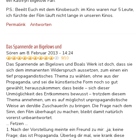
ein Kathryn Bigelow Fan.
P.S.: Beeilt Euch mit dem Kinobesuch: im Kino waren nur 5 Leute,
ich fürchte der Film läuft nicht lange in unseren Kinos.
Permalink
Antworten
Das Spannende an Bigelows und
Sören am 8. Februar 2013 - 14:24
9/10
Das Spannende an Bigelows und Boals Werk ist doch, dass sie
sich dem immanenten Widerspruch aussetzen, zum einen ein
tief propagandistisches Thema zu wählen, ohne aus der
Propaganda, und sei die künstlerische Form noch so gut
gewählt, herauszukommen; dass beide – sich dieser
Unmöglichkeit des Entkommens bewusst – trotzdem diesem
Thema annehmen, um es auf möglichst unpropagandistische
Weise an den/die Zuschauer/in zu bringen. Die Frage nach dem
Sinn, den Film überhaupt zu machen, bleibt damit natürlich
vorerst unbeantwortet.
... Fetzen ...
1. Nach der Vorstellung meinte ein Freund zu mir: „ja; keine
Frage; das ist Propaganda. Überleg dir mal, wie krank diese