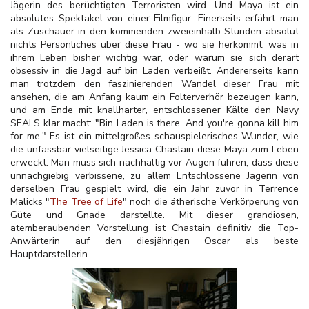
Jägerin des berüchtigten Terroristen wird. Und Maya ist ein
absolutes Spektakel von einer Filmfigur. Einerseits erfährt man
als Zuschauer in den kommenden zweieinhalb Stunden absolut
nichts Persönliches über diese Frau - wo sie herkommt, was in
ihrem Leben bisher wichtig war, oder warum sie sich derart
obsessiv in die Jagd auf bin Laden verbeißt. Andererseits kann
man trotzdem den faszinierenden Wandel dieser Frau mit
ansehen, die am Anfang kaum ein Folterverhör bezeugen kann,
und am Ende mit knallharter, entschlossener Kälte den Navy
SEALS klar macht: "Bin Laden is there. And you're gonna kill him
for me." Es ist ein mittelgroßes schauspielerisches Wunder, wie
die unfassbar vielseitige Jessica Chastain diese Maya zum Leben
erweckt. Man muss sich nachhaltig vor Augen führen, dass diese
unnachgiebig verbissene, zu allem Entschlossene Jägerin von
derselben Frau gespielt wird, die ein Jahr zuvor in Terrence
Malicks "
The Tree of Life
" noch die ätherische Verkörperung von
Güte und Gnade darstellte. Mit dieser grandiosen,
atemberaubenden Vorstellung ist Chastain definitiv die Top-
Anwärterin auf den diesjährigen Oscar als beste
Hauptdarstellerin.