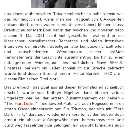
das einem authentischen Tatsachenbericht so nahe kommt wie
das nur möglich ist, wenn man die Tätigkeit von CIA-Agenten
dokumentiert, deren wahre Identität verschleiert bleiben muss.
Drehbuchautor Mark Boal hat in den Wochen und Monaten nach
diesem 2. Mai 2011 nicht viel geschlafen, während er mit
klassischer journalistischer Recherche und vielen intensiven
Interviews der direkten Beteiligten alle komplexen Einzelheiten
und entscheidenden Wendepunkte dieser größten
Terroristenhatz der Geschichte zusammentrug, bis hin zu einer
detailgetreuen Wiedergabe des nächtlichen Navy SEALS-
Einsatzes, bei dem bin Laden schließlich zur Strecke gebracht
wurde (und dessen Start-Uhrzeit in Militär-Sprech - 0:30 Uhr -
diesem Film seinen Titel gibt).
Das Drehbuch, das Boal aus all diesen Informationen schließlich
erschuf, wurde von Kathryn Bigelow dann ähnlich virtuos
umgesetzt wie bei der letzten Zusammenarbeit der beiden -
"
The Hurt Locker
" - die sowohl Autor als auch Regisseurin ihren
ersten Oscar eingebracht hat. Ein Triumph, der sich mit "Zero
Dark Thirty" durchaus wiederholen könnte, ist den beiden doch
erneut ein absolut außergewöhnlicher, bemerkenswerter und
durchweg fesselnder Film gelungen, ein sowohl formal als auch