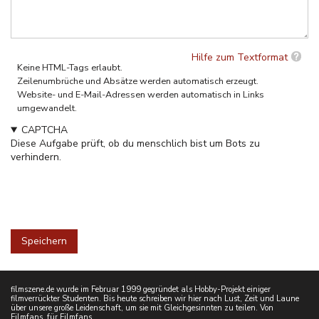
Hilfe zum Textformat
Keine HTML-Tags erlaubt.
Zeilenumbrüche und Absätze werden automatisch erzeugt.
Website- und E-Mail-Adressen werden automatisch in Links
umgewandelt.
CAPTCHA
Diese Aufgabe prüft, ob du menschlich bist um Bots zu
verhindern.
filmszene.de wurde im Februar 1999 gegründet als Hobby-Projekt einiger
filmverrückter Studenten. Bis heute schreiben wir hier nach Lust, Zeit und Laune
über unsere große Leidenschaft, um sie mit Gleichgesinnten zu teilen. Von
Filmfans, für Filmfans.