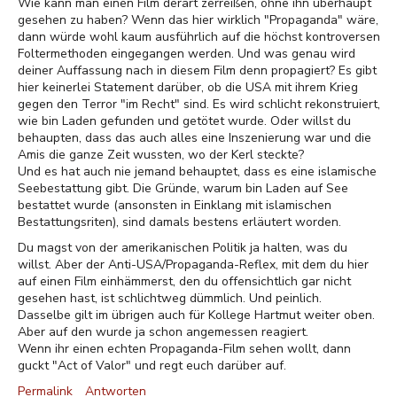
Wie kann man einen Film derart zerreißen, ohne ihn überhaupt
gesehen zu haben? Wenn das hier wirklich "Propaganda" wäre,
dann würde wohl kaum ausführlich auf die höchst kontroversen
Foltermethoden eingegangen werden. Und was genau wird
deiner Auffassung nach in diesem Film denn propagiert? Es gibt
hier keinerlei Statement darüber, ob die USA mit ihrem Krieg
gegen den Terror "im Recht" sind. Es wird schlicht rekonstruiert,
wie bin Laden gefunden und getötet wurde. Oder willst du
behaupten, dass das auch alles eine Inszenierung war und die
Amis die ganze Zeit wussten, wo der Kerl steckte?
Und es hat auch nie jemand behauptet, dass es eine islamische
Seebestattung gibt. Die Gründe, warum bin Laden auf See
bestattet wurde (ansonsten in Einklang mit islamischen
Bestattungsriten), sind damals bestens erläutert worden.
Du magst von der amerikanischen Politik ja halten, was du
willst. Aber der Anti-USA/Propaganda-Reflex, mit dem du hier
auf einen Film einhämmerst, den du offensichtlich gar nicht
gesehen hast, ist schlichtweg dümmlich. Und peinlich.
Dasselbe gilt im übrigen auch für Kollege Hartmut weiter oben.
Aber auf den wurde ja schon angemessen reagiert.
Wenn ihr einen echten Propaganda-Film sehen wollt, dann
guckt "Act of Valor" und regt euch darüber auf.
Permalink
Antworten