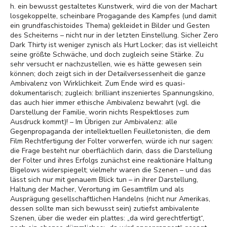
h. ein bewusst gestaltetes Kunstwerk, wird die von der Machart
losgekoppelte, scheinbare Progagande des Kampfes (und damit
ein grundfaschistoides Thema) gekleidet in Bilder und Gesten
des Scheiterns – nicht nur in der letzten Einstellung. Sicher Zero
Dark Thirty ist weniger zynisch als Hurt Locker; das ist vielleicht
seine größte Schwäche, und doch zugleich seine Stärke. Zu
sehr versucht er nachzustellen, wie es hätte gewesen sein
können; doch zeigt sich in der Detailversessenheit die ganze
Ambivalenz von Wirklichkeit. Zum Ende wird es quasi-
dokumentarisch; zugleich: brilliant inszeniertes Spannungskino,
das auch hier immer ethische Ambivalenz bewahrt (vgl. die
Darstellung der Familie, worin nichts Respektloses zum
Ausdruck kommt)! – Im Übrigen zur Ambivalenz: alle
Gegenpropaganda der intellektuellen Feuilletonisten, die dem
Film Rechtfertigung der Folter vorwerfen, würde ich nur sagen:
die Frage besteht nur oberflächlich darin, dass die Darstellung
der Folter und ihres Erfolgs zunächst eine reaktionäre Haltung
Bigelows widerspiegelt; vielmehr waren die Szenen – und das
lässt sich nur mit genauem Blick tun – in ihrer Darstellung,
Haltung der Macher, Verortung im Gesamtfilm und als
Ausprägung gesellschaftlichen Handelns (nicht nur Amerikas,
dessen sollte man sich bewusst sein) zutiefst ambivalente
Szenen, über die weder ein plattes: „da wird gerechtfertigt“,