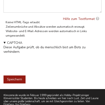
Hilfe zum Textformat
Keine HTML-Tags erlaubt.
Zeilenumbrüche und Absätze werden automatisch erzeugt.
Website- und E-Mail-Adressen werden automatisch in Links
umgewandelt.
CAPTCHA
Diese Aufgabe prüft, ob du menschlich bist um Bots zu
verhindern.
filmszene.de wurde im Februar 1999 gegründet als Hobby-Projekt einiger
filmverrückter Studenten. Bis heute schreiben wir hier nach Lust, Zeit und Laune
über unsere große Leidenschaft, um sie mit Gleichgesinnten zu teilen. Von
Filmfans, für Filmfans.