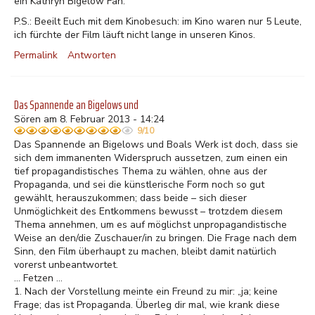
ein Kathryn Bigelow Fan.
P.S.: Beeilt Euch mit dem Kinobesuch: im Kino waren nur 5 Leute,
ich fürchte der Film läuft nicht lange in unseren Kinos.
Permalink
Antworten
Das Spannende an Bigelows und
Sören am 8. Februar 2013 - 14:24
9/10
Das Spannende an Bigelows und Boals Werk ist doch, dass sie
sich dem immanenten Widerspruch aussetzen, zum einen ein
tief propagandistisches Thema zu wählen, ohne aus der
Propaganda, und sei die künstlerische Form noch so gut
gewählt, herauszukommen; dass beide – sich dieser
Unmöglichkeit des Entkommens bewusst – trotzdem diesem
Thema annehmen, um es auf möglichst unpropagandistische
Weise an den/die Zuschauer/in zu bringen. Die Frage nach dem
Sinn, den Film überhaupt zu machen, bleibt damit natürlich
vorerst unbeantwortet.
... Fetzen ...
1. Nach der Vorstellung meinte ein Freund zu mir: „ja; keine
Frage; das ist Propaganda. Überleg dir mal, wie krank diese