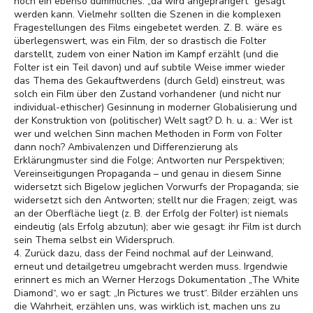
noch ein ebenso dümmliches: „da wird angeprangert“ gesagt
werden kann. Vielmehr sollten die Szenen in die komplexen
Fragestellungen des Films eingebetet werden. Z. B. wäre es
überlegenswert, was ein Film, der so drastisch die Folter
darstellt, zudem von einer Nation im Kampf erzählt (und die
Folter ist ein Teil davon) und auf subtile Weise immer wieder
das Thema des Gekauftwerdens (durch Geld) einstreut, was
solch ein Film über den Zustand vorhandener (und nicht nur
individual-ethischer) Gesinnung in moderner Globalisierung und
der Konstruktion von (politischer) Welt sagt? D. h. u. a.: Wer ist
wer und welchen Sinn machen Methoden in Form von Folter
dann noch? Ambivalenzen und Differenzierung als
Erklärungmuster sind die Folge; Antworten nur Perspektiven;
Vereinseitigungen Propaganda – und genau in diesem Sinne
widersetzt sich Bigelow jeglichen Vorwurfs der Propaganda; sie
widersetzt sich den Antworten; stellt nur die Fragen; zeigt, was
an der Oberfläche liegt (z. B. der Erfolg der Folter) ist niemals
eindeutig (als Erfolg abzutun); aber wie gesagt: ihr Film ist durch
sein Thema selbst ein Widerspruch.
4. Zurück dazu, dass der Feind nochmal auf der Leinwand,
erneut und detailgetreu umgebracht werden muss. Irgendwie
erinnert es mich an Werner Herzogs Dokumentation „The White
Diamond“, wo er sagt: „In Pictures we trust“. Bilder erzählen uns
die Wahrheit, erzählen uns, was wirklich ist, machen uns zu