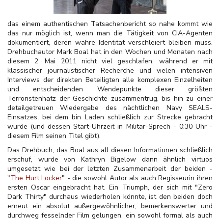
das einem authentischen Tatsachenbericht so nahe kommt wie
das nur möglich ist, wenn man die Tätigkeit von CIA-Agenten
dokumentiert, deren wahre Identität verschleiert bleiben muss.
Drehbuchautor Mark Boal hat in den Wochen und Monaten nach
diesem 2. Mai 2011 nicht viel geschlafen, während er mit
klassischer journalistischer Recherche und vielen intensiven
Interviews der direkten Beteiligten alle komplexen Einzelheiten
und entscheidenden Wendepunkte dieser größten
Terroristenhatz der Geschichte zusammentrug, bis hin zu einer
detailgetreuen Wiedergabe des nächtlichen Navy SEALS-
Einsatzes, bei dem bin Laden schließlich zur Strecke gebracht
wurde (und dessen Start-Uhrzeit in Militär-Sprech - 0:30 Uhr -
diesem Film seinen Titel gibt).
Das Drehbuch, das Boal aus all diesen Informationen schließlich
erschuf, wurde von Kathryn Bigelow dann ähnlich virtuos
umgesetzt wie bei der letzten Zusammenarbeit der beiden -
"
The Hurt Locker
" - die sowohl Autor als auch Regisseurin ihren
ersten Oscar eingebracht hat. Ein Triumph, der sich mit "Zero
Dark Thirty" durchaus wiederholen könnte, ist den beiden doch
erneut ein absolut außergewöhnlicher, bemerkenswerter und
durchweg fesselnder Film gelungen, ein sowohl formal als auch