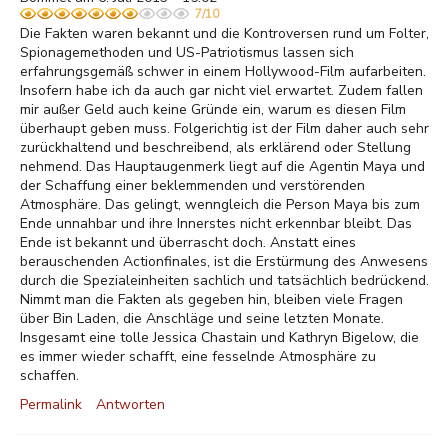
7/10
Die Fakten waren bekannt und die Kontroversen rund um Folter,
Spionagemethoden und US-Patriotismus lassen sich
erfahrungsgemäß schwer in einem Hollywood-Film aufarbeiten.
Insofern habe ich da auch gar nicht viel erwartet. Zudem fallen
mir außer Geld auch keine Gründe ein, warum es diesen Film
überhaupt geben muss. Folgerichtig ist der Film daher auch sehr
zurückhaltend und beschreibend, als erklärend oder Stellung
nehmend. Das Hauptaugenmerk liegt auf die Agentin Maya und
der Schaffung einer beklemmenden und verstörenden
Atmosphäre. Das gelingt, wenngleich die Person Maya bis zum
Ende unnahbar und ihre Innerstes nicht erkennbar bleibt. Das
Ende ist bekannt und überrascht doch. Anstatt eines
berauschenden Actionfinales, ist die Erstürmung des Anwesens
durch die Spezialeinheiten sachlich und tatsächlich bedrückend.
Nimmt man die Fakten als gegeben hin, bleiben viele Fragen
über Bin Laden, die Anschläge und seine letzten Monate.
Insgesamt eine tolle Jessica Chastain und Kathryn Bigelow, die
es immer wieder schafft, eine fesselnde Atmosphäre zu
schaffen.
Permalink
Antworten