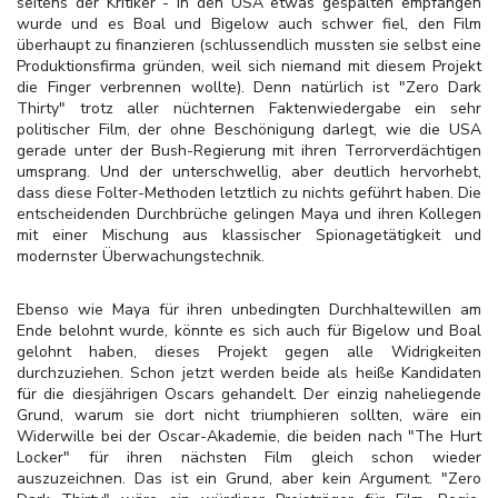
seitens der Kritiker - in den USA etwas gespalten empfangen
wurde und es Boal und Bigelow auch schwer fiel, den Film
überhaupt zu finanzieren (schlussendlich mussten sie selbst eine
Produktionsfirma gründen, weil sich niemand mit diesem Projekt
die Finger verbrennen wollte). Denn natürlich ist "Zero Dark
Thirty" trotz aller nüchternen Faktenwiedergabe ein sehr
politischer Film, der ohne Beschönigung darlegt, wie die USA
gerade unter der Bush-Regierung mit ihren Terrorverdächtigen
umsprang. Und der unterschwellig, aber deutlich hervorhebt,
dass diese Folter-Methoden letztlich zu nichts geführt haben. Die
entscheidenden Durchbrüche gelingen Maya und ihren Kollegen
mit einer Mischung aus klassischer Spionagetätigkeit und
modernster Überwachungstechnik.
Ebenso wie Maya für ihren unbedingten Durchhaltewillen am
Ende belohnt wurde, könnte es sich auch für Bigelow und Boal
gelohnt haben, dieses Projekt gegen alle Widrigkeiten
durchzuziehen. Schon jetzt werden beide als heiße Kandidaten
für die diesjährigen Oscars gehandelt. Der einzig naheliegende
Grund, warum sie dort nicht triumphieren sollten, wäre ein
Widerwille bei der Oscar-Akademie, die beiden nach "The Hurt
Locker" für ihren nächsten Film gleich schon wieder
auszuzeichnen. Das ist ein Grund, aber kein Argument. "Zero