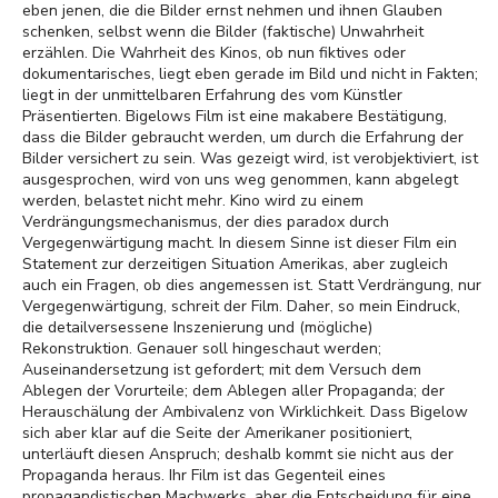
eben jenen, die die Bilder ernst nehmen und ihnen Glauben
schenken, selbst wenn die Bilder (faktische) Unwahrheit
erzählen. Die Wahrheit des Kinos, ob nun fiktives oder
dokumentarisches, liegt eben gerade im Bild und nicht in Fakten;
liegt in der unmittelbaren Erfahrung des vom Künstler
Präsentierten. Bigelows Film ist eine makabere Bestätigung,
dass die Bilder gebraucht werden, um durch die Erfahrung der
Bilder versichert zu sein. Was gezeigt wird, ist verobjektiviert, ist
ausgesprochen, wird von uns weg genommen, kann abgelegt
werden, belastet nicht mehr. Kino wird zu einem
Verdrängungsmechanismus, der dies paradox durch
Vergegenwärtigung macht. In diesem Sinne ist dieser Film ein
Statement zur derzeitigen Situation Amerikas, aber zugleich
auch ein Fragen, ob dies angemessen ist. Statt Verdrängung, nur
Vergegenwärtigung, schreit der Film. Daher, so mein Eindruck,
die detailversessene Inszenierung und (mögliche)
Rekonstruktion. Genauer soll hingeschaut werden;
Auseinandersetzung ist gefordert; mit dem Versuch dem
Ablegen der Vorurteile; dem Ablegen aller Propaganda; der
Herauschälung der Ambivalenz von Wirklichkeit. Dass Bigelow
sich aber klar auf die Seite der Amerikaner positioniert,
unterläuft diesen Anspruch; deshalb kommt sie nicht aus der
Propaganda heraus. Ihr Film ist das Gegenteil eines
propagandistischen Machwerks, aber die Entscheidung für eine