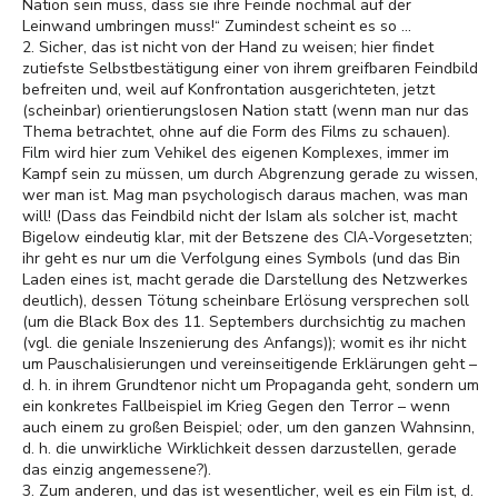
Nation sein muss, dass sie ihre Feinde nochmal auf der
Leinwand umbringen muss!“ Zumindest scheint es so ...
2. Sicher, das ist nicht von der Hand zu weisen; hier findet
zutiefste Selbstbestätigung einer von ihrem greifbaren Feindbild
befreiten und, weil auf Konfrontation ausgerichteten, jetzt
(scheinbar) orientierungslosen Nation statt (wenn man nur das
Thema betrachtet, ohne auf die Form des Films zu schauen).
Film wird hier zum Vehikel des eigenen Komplexes, immer im
Kampf sein zu müssen, um durch Abgrenzung gerade zu wissen,
wer man ist. Mag man psychologisch daraus machen, was man
will! (Dass das Feindbild nicht der Islam als solcher ist, macht
Bigelow eindeutig klar, mit der Betszene des CIA-Vorgesetzten;
ihr geht es nur um die Verfolgung eines Symbols (und das Bin
Laden eines ist, macht gerade die Darstellung des Netzwerkes
deutlich), dessen Tötung scheinbare Erlösung versprechen soll
(um die Black Box des 11. Septembers durchsichtig zu machen
(vgl. die geniale Inszenierung des Anfangs)); womit es ihr nicht
um Pauschalisierungen und vereinseitigende Erklärungen geht –
d. h. in ihrem Grundtenor nicht um Propaganda geht, sondern um
ein konkretes Fallbeispiel im Krieg Gegen den Terror – wenn
auch einem zu großen Beispiel; oder, um den ganzen Wahnsinn,
d. h. die unwirkliche Wirklichkeit dessen darzustellen, gerade
das einzig angemessene?).
3. Zum anderen, und das ist wesentlicher, weil es ein Film ist, d.