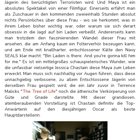
Jägerin des berüchtigten Terroristen wird. Und Maya ist ein
absolutes Spektakel von einer Filmfigur. Einerseits erfährt man
als Zuschauer in den kommenden zweieinhalb Stunden absolut
nichts Persönliches über diese Frau - wo sie herkommt, was in
ihrem Leben bisher wichtig war, oder warum sie sich derart
obsessiv in die Jagd auf bin Laden verbeißt. Andererseits kann
man trotzdem den faszinierenden Wandel dieser Frau mit
ansehen, die am Anfang kaum ein Folterverhör bezeugen kann,
und am Ende mit knallharter, entschlossener Kälte den Navy
SEALS klar macht: "Bin Laden is there. And you're gonna kill him
for me." Es ist ein mittelgroßes schauspielerisches Wunder, wie
die unfassbar vielseitige Jessica Chastain diese Maya zum Leben
erweckt. Man muss sich nachhaltig vor Augen führen, dass diese
unnachgiebig verbissene, zu allem Entschlossene Jägerin von
derselben Frau gespielt wird, die ein Jahr zuvor in Terrence
Malicks "
The Tree of Life
" noch die ätherische Verkörperung von
Güte und Gnade darstellte. Mit dieser grandiosen,
atemberaubenden Vorstellung ist Chastain definitiv die Top-
Anwärterin auf den diesjährigen Oscar als beste
Hauptdarstellerin.