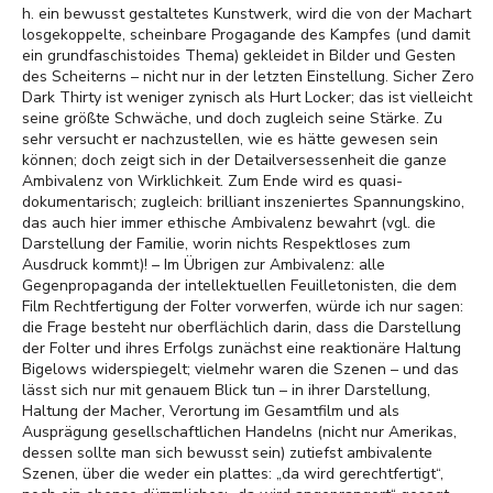
h. ein bewusst gestaltetes Kunstwerk, wird die von der Machart
losgekoppelte, scheinbare Progagande des Kampfes (und damit
ein grundfaschistoides Thema) gekleidet in Bilder und Gesten
des Scheiterns – nicht nur in der letzten Einstellung. Sicher Zero
Dark Thirty ist weniger zynisch als Hurt Locker; das ist vielleicht
seine größte Schwäche, und doch zugleich seine Stärke. Zu
sehr versucht er nachzustellen, wie es hätte gewesen sein
können; doch zeigt sich in der Detailversessenheit die ganze
Ambivalenz von Wirklichkeit. Zum Ende wird es quasi-
dokumentarisch; zugleich: brilliant inszeniertes Spannungskino,
das auch hier immer ethische Ambivalenz bewahrt (vgl. die
Darstellung der Familie, worin nichts Respektloses zum
Ausdruck kommt)! – Im Übrigen zur Ambivalenz: alle
Gegenpropaganda der intellektuellen Feuilletonisten, die dem
Film Rechtfertigung der Folter vorwerfen, würde ich nur sagen:
die Frage besteht nur oberflächlich darin, dass die Darstellung
der Folter und ihres Erfolgs zunächst eine reaktionäre Haltung
Bigelows widerspiegelt; vielmehr waren die Szenen – und das
lässt sich nur mit genauem Blick tun – in ihrer Darstellung,
Haltung der Macher, Verortung im Gesamtfilm und als
Ausprägung gesellschaftlichen Handelns (nicht nur Amerikas,
dessen sollte man sich bewusst sein) zutiefst ambivalente
Szenen, über die weder ein plattes: „da wird gerechtfertigt“,