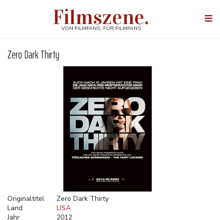
Direkt
Filmszene.
zum
Togg
Inhalt
navi
VON FILMFANS, FÜR FILMFANS
Zero Dark Thirty
Originaltitel
Zero Dark Thirty
Land
USA
Jahr
2012