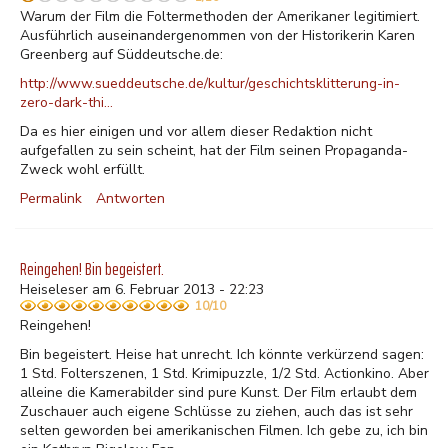
Warum der Film die Foltermethoden der Amerikaner legitimiert.
Ausführlich auseinandergenommen von der Historikerin Karen
Greenberg auf Süddeutsche.de:
http://www.sueddeutsche.de/kultur/geschichtsklitterung-in-
zero-dark-thi…
Da es hier einigen und vor allem dieser Redaktion nicht
aufgefallen zu sein scheint, hat der Film seinen Propaganda-
Zweck wohl erfüllt.
Permalink
Antworten
Reingehen! Bin begeistert.
Heiseleser am 6. Februar 2013 - 22:23
10/10
Reingehen!
Bin begeistert. Heise hat unrecht. Ich könnte verkürzend sagen:
1 Std. Folterszenen, 1 Std. Krimipuzzle, 1/2 Std. Actionkino. Aber
alleine die Kamerabilder sind pure Kunst. Der Film erlaubt dem
Zuschauer auch eigene Schlüsse zu ziehen, auch das ist sehr
selten geworden bei amerikanischen Filmen. Ich gebe zu, ich bin