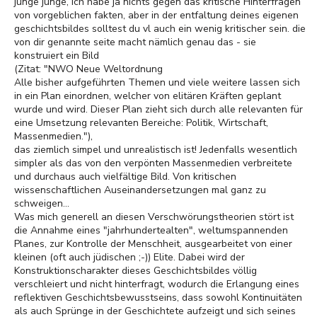
junge junge, ich habe ja nichts gegen das kritische Hinterfragen
von vorgeblichen fakten, aber in der entfaltung deines eigenen
geschichtsbildes solltest du vl auch ein wenig kritischer sein. die
von dir genannte seite macht nämlich genau das - sie
konstruiert ein Bild
(Zitat: "NWO Neue Weltordnung
Alle bisher aufgeführten Themen und viele weitere lassen sich
in ein Plan einordnen, welcher von elitären Kräften geplant
wurde und wird. Dieser Plan zieht sich durch alle relevanten für
eine Umsetzung relevanten Bereiche: Politik, Wirtschaft,
Massenmedien."),
das ziemlich simpel und unrealistisch ist! Jedenfalls wesentlich
simpler als das von den verpönten Massenmedien verbreitete
und durchaus auch vielfältige Bild. Von kritischen
wissenschaftlichen Auseinandersetzungen mal ganz zu
schweigen...
Was mich generell an diesen Verschwörungstheorien stört ist
die Annahme eines "jahrhundertealten", weltumspannenden
Planes, zur Kontrolle der Menschheit, ausgearbeitet von einer
kleinen (oft auch jüdischen ;-)) Elite. Dabei wird der
Konstruktionscharakter dieses Geschichtsbildes völlig
verschleiert und nicht hinterfragt, wodurch die Erlangung eines
reflektiven Geschichtsbewusstseins, dass sowohl Kontinuitäten
als auch Sprünge in der Geschichtete aufzeigt und sich seines