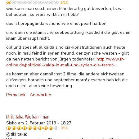
1/10
wie kann man solch einen film derartig gut bewerten, bzw.
behaupten, so wars wirklich mit obl?
das ist propaganda-schund wie einst pearl harbor!
und dann die islamische seebestattung (köstlich) die gibt es im
islam überhaupt nicht.
obl und speziell al kaida sind cia-konstruktionen auch heute
noch, in mali feind in syrien freund. der zynische westen - gibt
da nen netten bericht von jürgen todenhöfer:
http://www.fr-
online.de/politik/al-kaida-in-mali-und-syrien-die-terror-…
es kommen aber demnächst 2 filme, die andere sichtweisen
aufzeigen. harodim und september morn! gesehen hab ich die
noch nicht, also keine bewertung.
Permalink
Antworten
@tiki taka: Wie kann man
Sisko am 2. Februar 2013 - 18:27
9/10
@tiki taka: