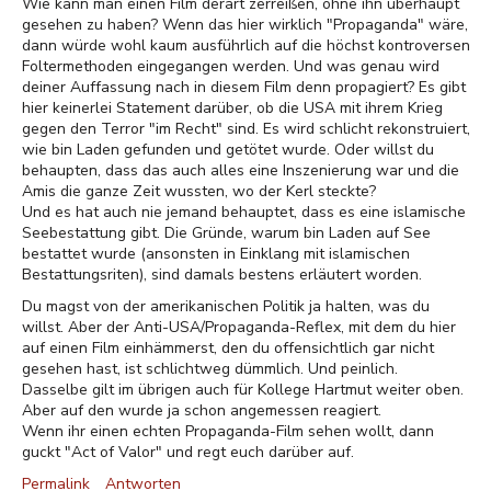
Wie kann man einen Film derart zerreißen, ohne ihn überhaupt
gesehen zu haben? Wenn das hier wirklich "Propaganda" wäre,
dann würde wohl kaum ausführlich auf die höchst kontroversen
Foltermethoden eingegangen werden. Und was genau wird
deiner Auffassung nach in diesem Film denn propagiert? Es gibt
hier keinerlei Statement darüber, ob die USA mit ihrem Krieg
gegen den Terror "im Recht" sind. Es wird schlicht rekonstruiert,
wie bin Laden gefunden und getötet wurde. Oder willst du
behaupten, dass das auch alles eine Inszenierung war und die
Amis die ganze Zeit wussten, wo der Kerl steckte?
Und es hat auch nie jemand behauptet, dass es eine islamische
Seebestattung gibt. Die Gründe, warum bin Laden auf See
bestattet wurde (ansonsten in Einklang mit islamischen
Bestattungsriten), sind damals bestens erläutert worden.
Du magst von der amerikanischen Politik ja halten, was du
willst. Aber der Anti-USA/Propaganda-Reflex, mit dem du hier
auf einen Film einhämmerst, den du offensichtlich gar nicht
gesehen hast, ist schlichtweg dümmlich. Und peinlich.
Dasselbe gilt im übrigen auch für Kollege Hartmut weiter oben.
Aber auf den wurde ja schon angemessen reagiert.
Wenn ihr einen echten Propaganda-Film sehen wollt, dann
guckt "Act of Valor" und regt euch darüber auf.
Permalink
Antworten