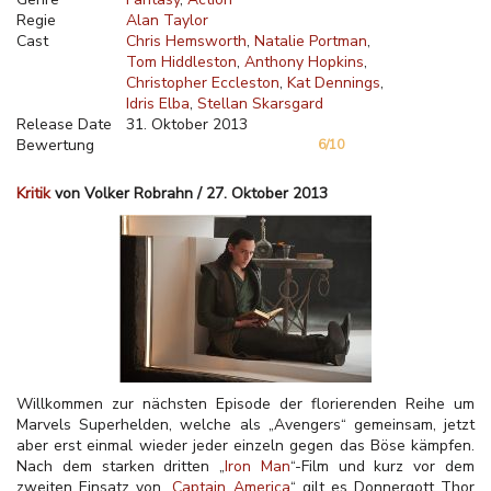
Regie
Alan Taylor
Cast
Chris Hemsworth
Natalie Portman
Tom Hiddleston
Anthony Hopkins
Christopher Eccleston
Kat Dennings
Idris Elba
Stellan Skarsgard
Release Date
31. Oktober 2013
Bewertung
6/10
Kritik
von Volker Robrahn / 27. Oktober 2013
Willkommen zur nächsten Episode der florierenden Reihe um
Marvels Superhelden, welche als „Avengers“ gemeinsam, jetzt
aber erst einmal wieder jeder einzeln gegen das Böse kämpfen.
Nach dem starken dritten „
Iron Man
“-Film und kurz vor dem
zweiten Einsatz von „
Captain America
“ gilt es Donnergott Thor