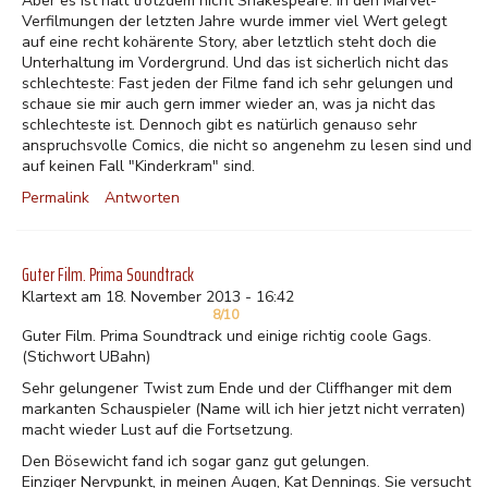
Aber es ist halt trotzdem nicht Shakespeare. In den Marvel-
Verfilmungen der letzten Jahre wurde immer viel Wert gelegt
auf eine recht kohärente Story, aber letztlich steht doch die
Unterhaltung im Vordergrund. Und das ist sicherlich nicht das
schlechteste: Fast jeden der Filme fand ich sehr gelungen und
schaue sie mir auch gern immer wieder an, was ja nicht das
schlechteste ist. Dennoch gibt es natürlich genauso sehr
anspruchsvolle Comics, die nicht so angenehm zu lesen sind und
auf keinen Fall "Kinderkram" sind.
Permalink
Antworten
Guter Film. Prima Soundtrack
Klartext am 18. November 2013 - 16:42
8/10
Guter Film. Prima Soundtrack und einige richtig coole Gags.
(Stichwort UBahn)
Sehr gelungener Twist zum Ende und der Cliffhanger mit dem
markanten Schauspieler (Name will ich hier jetzt nicht verraten)
macht wieder Lust auf die Fortsetzung.
Den Bösewicht fand ich sogar ganz gut gelungen.
Einziger Nervpunkt, in meinen Augen, Kat Dennings. Sie versucht