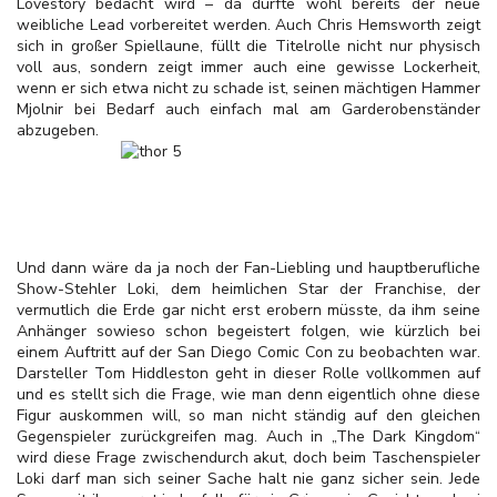
Lovestory bedacht wird – da dürfte wohl bereits der neue
weibliche Lead vorbereitet werden. Auch Chris Hemsworth zeigt
sich in großer Spiellaune, füllt die Titelrolle nicht nur physisch
voll aus, sondern zeigt immer auch eine gewisse Lockerheit,
wenn er sich etwa nicht zu schade ist, seinen mächtigen Hammer
Mjolnir bei Bedarf auch einfach mal am Garderobenständer
abzugeben.
Und dann wäre da ja noch der Fan-Liebling und hauptberufliche
Show-Stehler Loki, dem heimlichen Star der Franchise, der
vermutlich die Erde gar nicht erst erobern müsste, da ihm seine
Anhänger sowieso schon begeistert folgen, wie kürzlich bei
einem Auftritt auf der San Diego Comic Con zu beobachten war.
Darsteller Tom Hiddleston geht in dieser Rolle vollkommen auf
und es stellt sich die Frage, wie man denn eigentlich ohne diese
Figur auskommen will, so man nicht ständig auf den gleichen
Gegenspieler zurückgreifen mag. Auch in „The Dark Kingdom“
wird diese Frage zwischendurch akut, doch beim Taschenspieler
Loki darf man sich seiner Sache halt nie ganz sicher sein. Jede