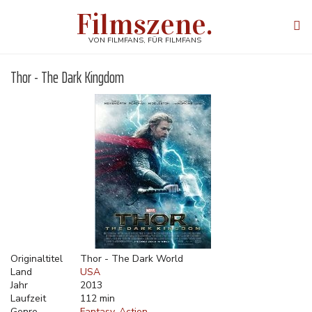
Direkt
Filmszene.
zum
Tog
Inhalt
navi
VON FILMFANS, FÜR FILMFANS
Thor - The Dark Kingdom
Originaltitel
Thor - The Dark World
Land
USA
Jahr
2013
Laufzeit
112 min
Genre
Fantasy
Action