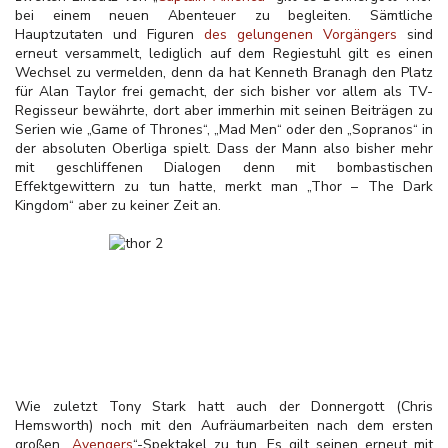
bei einem neuen Abenteuer zu begleiten. Sämtliche
Hauptzutaten und Figuren
des gelungenen Vorgängers
sind
erneut versammelt, lediglich auf dem Regiestuhl gilt es einen
Wechsel zu vermelden, denn da hat Kenneth Branagh den Platz
für Alan Taylor frei gemacht, der sich bisher vor allem als TV-
Regisseur bewährte, dort aber immerhin mit seinen Beiträgen zu
Serien wie „Game of Thrones“, „Mad Men“ oder den „Sopranos“ in
der absoluten Oberliga spielt. Dass der Mann also bisher mehr
mit geschliffenen Dialogen denn mit bombastischen
Effektgewittern zu tun hatte, merkt man „Thor – The Dark
Kingdom“ aber zu keiner Zeit an.
Wie zuletzt Tony Stark hatt auch der Donnergott (Chris
Hemsworth) noch mit den Aufräumarbeiten nach dem ersten
großen „
Avengers
“-Spektakel zu tun. Es gilt seinen erneut mit