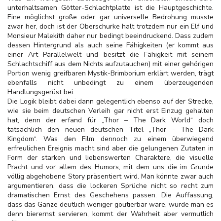
unterhaltsamen Götter-Schlachtplatte ist die Hauptgeschichte.
Eine möglichst große oder gar universelle Bedrohung musste
zwar her, doch ist der Oberschurke halt trotzdem nur ein Elf und
Monsieur Malekith daher nur bedingt beeindruckend. Dass zudem
dessen Hintergrund als auch seine Fähigkeiten (er kommt aus
einer Art Parallelwelt und besitzt die Fähigkeit mit seinem
Schlachtschiff aus dem Nichts aufzutauchen) mit einer gehörigen
Portion wenig greifbaren Mystik-Brimborium erklärt werden, trägt
ebenfalls nicht unbedingt zu einem überzeugenden
Handlungsgerüst bei.
Die Logik bleibt dabei dann gelegentlich ebenso auf der Strecke,
wie sie beim deutschen Verleih gar nicht erst Einzug gehalten
hat, denn der erfand für „Thor – The Dark World“ doch
tatsächlich den neuen deutschen Titel „Thor - The Dark
Kingdom“. Was den Film dennoch zu einem überwiegend
erfreulichen Ereignis macht sind aber die gelungenen Zutaten in
Form der starken und liebenswerten Charaktere, die visuelle
Pracht und vor allem des Humors, mit dem uns die im Grunde
völlig abgehobene Story präsentiert wird. Man könnte zwar auch
argumentieren, dass die lockeren Sprüche nicht so recht zum
dramatischen Ernst des Geschehens passen. Die Auffassung,
dass das Ganze deutlich weniger goutierbar wäre, würde man es
denn bierernst servieren, kommt der Wahrheit aber vermutlich