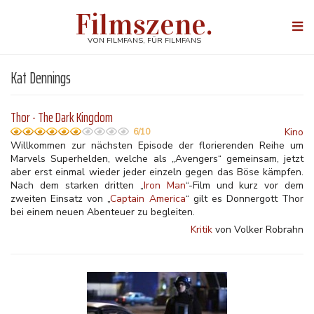
Direkt
Filmszene.
zum
Togg
Inhalt
navi
VON FILMFANS, FÜR FILMFANS
Kat Dennings
Thor - The Dark Kingdom
Kino
6/10
Willkommen zur nächsten Episode der florierenden Reihe um
Marvels Superhelden, welche als „Avengers“ gemeinsam, jetzt
aber erst einmal wieder jeder einzeln gegen das Böse kämpfen.
Nach dem starken dritten „
Iron Man
“-Film und kurz vor dem
zweiten Einsatz von „
Captain America
“ gilt es Donnergott Thor
bei einem neuen Abenteuer zu begleiten.
Kritik
von Volker Robrahn