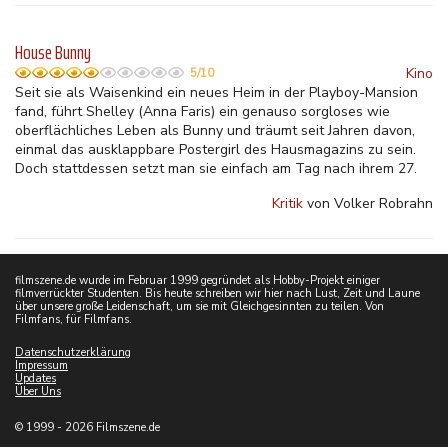
House Bunny
Kino
5/10
Seit sie als Waisenkind ein neues Heim in der Playboy-Mansion
fand, führt Shelley (Anna Faris) ein genauso sorgloses wie
oberflächliches Leben als Bunny und träumt seit Jahren davon,
einmal das ausklappbare Postergirl des Hausmagazins zu sein.
Doch
stattdessen setzt man sie einfach am Tag nach ihrem 27.
Kritik
von Volker Robrahn
filmszene.de wurde im Februar 1999 gegründet als Hobby-Projekt einiger
filmverrückter Studenten. Bis heute schreiben wir hier nach Lust, Zeit und Laune
über unsere große Leidenschaft, um sie mit Gleichgesinnten zu teilen. Von
Filmfans, für Filmfans.
Datenschutzerklärung
Impressum
Updates
Über Uns
© 1999 - 2026 Filmszene.de