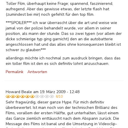
Toller Film, überhaupt keine Frage; spannend, faszinierend,
aufregend. Aber das gewisse etwas, der letzte flash hat
(zumindest bei mir) noch gefehlt für den top film.
***SPOILER*** ich war überrascht über die art und weise wie
jamal von der polizei behandelt wurde, vor allem in seiner
position, als mann der stunde. Das so zwei typen (vor allem der
dicke schmierige typ ging garnicht) den an die autobatterie
angeschlossen hat und das alles ohne konsequenzen bleibt ist
schwer zu glauben***
allerdings möchte ich nochmal zum ausdruck bringen, dass das
ein toller film ist den es sich definitiv lohnt anzuschauen.
Permalink
Antworten
Howard Beale am 19. März 2009 - 12:48
6/10
Sehr fragwürdig, dieser ganze Hype. Für mich definitiv
überbewertet. Ist man noch von der technischen Brillianz des
Films, vorallem der ersten Hälfte, gut unterhalten, lässt einem
das Ganze ziemlich enttäuscht nach dem Abspann zurück. Die
Message des Films ist banal und die Umsetzung in Videoclip-