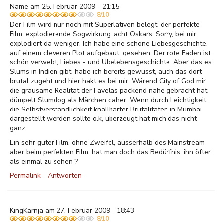
Name am 25. Februar 2009 - 21:15
8/10
Der Film wird nur noch mit Superlativen belegt, der perfekte
Film, explodierende Sogwirkung, acht Oskars. Sorry, bei mir
explodiert da weniger. Ich habe eine schöne Liebesgeschichte,
auf einem cleveren Plot aufgebaut, gesehen. Der rote Faden ist
schön verwebt, Liebes - und Übelebensgeschichte. Aber das es
Slums in Indien gibt, habe ich bereits gewusst, auch das dort
brutal zugeht und hier hakt es bei mir. Wärend City of God mir
die grausame Realität der Favelas packend nahe gebracht hat,
dümpelt Slumdog als Märchen daher. Wenn durch Leichtigkeit,
die Selbstverständlichkeit knallharter Brutalitäten in Mumbai
dargestellt werden sollte o.k, überzeugt hat mich das nicht
ganz.
Ein sehr guter Film, ohne Zweifel, ausserhalb des Mainstream
aber beim perfekten Film, hat man doch das Bedürfnis, ihn öfter
als einmal zu sehen ?
Permalink
Antworten
KingKarnja am 27. Februar 2009 - 18:43
8/10