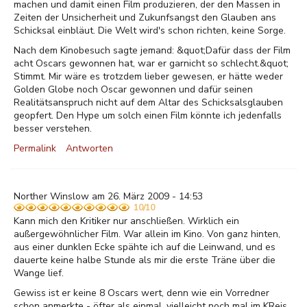
machen und damit einen Film produzieren, der den Massen in
Zeiten der Unsicherheit und Zukunfsangst den Glauben ans
Schicksal einbläut. Die Welt wird's schon richten, keine Sorge.
Nach dem Kinobesuch sagte jemand: &quot;Dafür dass der Film
acht Oscars gewonnen hat, war er garnicht so schlecht.&quot;
Stimmt. Mir wäre es trotzdem lieber gewesen, er hätte weder
Golden Globe noch Oscar gewonnen und dafür seinen
Realitätsanspruch nicht auf dem Altar des Schicksalsglauben
geopfert. Den Hype um solch einen Film könnte ich jedenfalls
besser verstehen.
Permalink
Antworten
Norther Winslow am 26. März 2009 - 14:53
10/10
Kann mich den Kritiker nur anschließen. Wirklich ein
außergewöhnlicher Film. War allein im Kino. Von ganz hinten,
aus einer dunklen Ecke spähte ich auf die Leinwand, und es
dauerte keine halbe Stunde als mir die erste Träne über die
Wange lief.
Gewiss ist er keine 8 Oscars wert, denn wie ein Vorredner
schon anmerkte - öfter als einmal, vielleicht noch mal im KReis