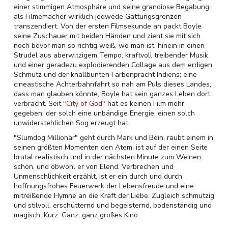
einer stimmigen Atmosphäre und seine grandiose Begabung
als Filmemacher wirklich jedwede Gattungsgrenzen
transzendiert. Von der ersten Filmsekunde an packt Boyle
seine Zuschauer mit beiden Händen und zieht sie mit sich
noch bevor man so richtig weiß, wo man ist, hinein in einen
Strudel aus aberwitzigem Tempo, kraftvoll treibender Musik
und einer geradezu explodierenden Collage aus dem erdigen
Schmutz und der knallbunten Farbenpracht Indiens; eine
cineastische Achterbahnfahrt so nah am Puls dieses Landes,
dass man glauben könnte, Boyle hat sein ganzes Leben dort
verbracht. Seit "
City of God
" hat es keinen Film mehr
gegeben, der solch eine unbändige Energie, einen solch
unwiderstehlichen Sog erzeugt hat.
"Slumdog Millionär" geht durch Mark und Bein, raubt einem in
seinen größten Momenten den Atem, ist auf der einen Seite
brutal realistisch und in der nächsten Minute zum Weinen
schön, und obwohl er von Elend, Verbrechen und
Unmenschlichkeit erzählt, ist er ein durch und durch
hoffnungsfrohes Feuerwerk der Lebensfreude und eine
mitreißende Hymne an die Kraft der Liebe. Zugleich schmutzig
und stilvoll, erschütternd und begeisternd, bodenständig und
magisch. Kurz: Ganz, ganz großes Kino.