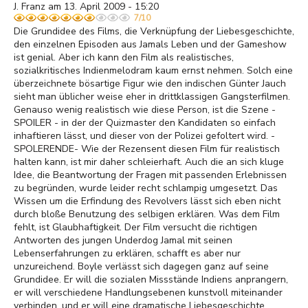
J. Franz am 13. April 2009 - 15:20
7/10
Die Grundidee des Films, die Verknüpfung der Liebesgeschichte,
den einzelnen Episoden aus Jamals Leben und der Gameshow
ist genial. Aber ich kann den Film als realistisches,
sozialkritisches Indienmelodram kaum ernst nehmen. Solch eine
überzeichnete bösartige Figur wie den indischen Günter Jauch
sieht man üblicher weise eher in drittklassigen Gangsterfilmen.
Genauso wenig realistisch wie diese Person, ist die Szene -
SPOILER - in der der Quizmaster den Kandidaten so einfach
inhaftieren lässt, und dieser von der Polizei gefoltert wird. -
SPOLERENDE- Wie der Rezensent diesen Film für realistisch
halten kann, ist mir daher schleierhaft. Auch die an sich kluge
Idee, die Beantwortung der Fragen mit passenden Erlebnissen
zu begründen, wurde leider recht schlampig umgesetzt. Das
Wissen um die Erfindung des Revolvers lässt sich eben nicht
durch bloße Benutzung des selbigen erklären. Was dem Film
fehlt, ist Glaubhaftigkeit. Der Film versucht die richtigen
Antworten des jungen Underdog Jamal mit seinen
Lebenserfahrungen zu erklären, schafft es aber nur
unzureichend. Boyle verlässt sich dagegen ganz auf seine
Grundidee. Er will die sozialen Missstände Indiens anprangern,
er will verschiedene Handlungsebenen kunstvoll miteinander
verbinden, und er will eine dramatische Liebesgeschichte