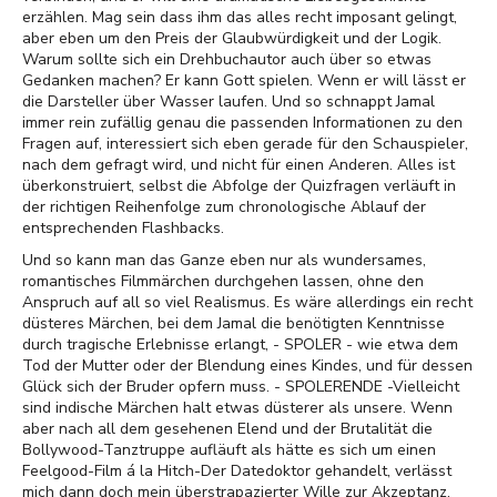
erzählen. Mag sein dass ihm das alles recht imposant gelingt,
aber eben um den Preis der Glaubwürdigkeit und der Logik.
Warum sollte sich ein Drehbuchautor auch über so etwas
Gedanken machen? Er kann Gott spielen. Wenn er will lässt er
die Darsteller über Wasser laufen. Und so schnappt Jamal
immer rein zufällig genau die passenden Informationen zu den
Fragen auf, interessiert sich eben gerade für den Schauspieler,
nach dem gefragt wird, und nicht für einen Anderen. Alles ist
überkonstruiert, selbst die Abfolge der Quizfragen verläuft in
der richtigen Reihenfolge zum chronologische Ablauf der
entsprechenden Flashbacks.
Und so kann man das Ganze eben nur als wundersames,
romantisches Filmmärchen durchgehen lassen, ohne den
Anspruch auf all so viel Realismus. Es wäre allerdings ein recht
düsteres Märchen, bei dem Jamal die benötigten Kenntnisse
durch tragische Erlebnisse erlangt, - SPOLER - wie etwa dem
Tod der Mutter oder der Blendung eines Kindes, und für dessen
Glück sich der Bruder opfern muss. - SPOLERENDE -Vielleicht
sind indische Märchen halt etwas düsterer als unsere. Wenn
aber nach all dem gesehenen Elend und der Brutalität die
Bollywood-Tanztruppe aufläuft als hätte es sich um einen
Feelgood-Film á la Hitch-Der Datedoktor gehandelt, verlässt
mich dann doch mein überstrapazierter Wille zur Akzeptanz.