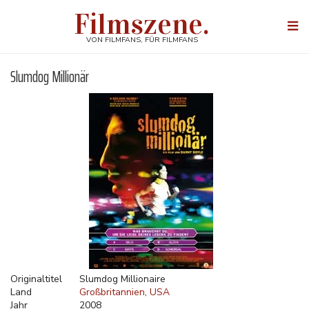
Direkt
Filmszene.
zum
Togg
Inhalt
navi
VON FILMFANS, FÜR FILMFANS
Slumdog Millionär
Originaltitel
Slumdog Millionaire
Land
Großbritannien
USA
Jahr
2008