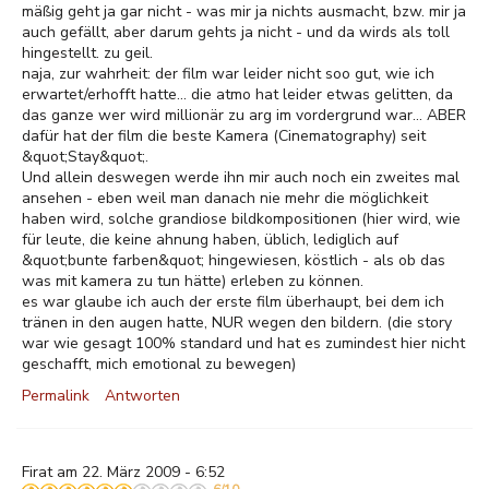
mäßig geht ja gar nicht - was mir ja nichts ausmacht, bzw. mir ja
auch gefällt, aber darum gehts ja nicht - und da wirds als toll
hingestellt. zu geil.
naja, zur wahrheit: der film war leider nicht soo gut, wie ich
erwartet/erhofft hatte... die atmo hat leider etwas gelitten, da
das ganze wer wird millionär zu arg im vordergrund war... ABER
dafür hat der film die beste Kamera (Cinematography) seit
&quot;Stay&quot;.
Und allein deswegen werde ihn mir auch noch ein zweites mal
ansehen - eben weil man danach nie mehr die möglichkeit
haben wird, solche grandiose bildkompositionen (hier wird, wie
für leute, die keine ahnung haben, üblich, lediglich auf
&quot;bunte farben&quot; hingewiesen, köstlich - als ob das
was mit kamera zu tun hätte) erleben zu können.
es war glaube ich auch der erste film überhaupt, bei dem ich
tränen in den augen hatte, NUR wegen den bildern. (die story
war wie gesagt 100% standard und hat es zumindest hier nicht
geschafft, mich emotional zu bewegen)
Permalink
Antworten
Firat am 22. März 2009 - 6:52