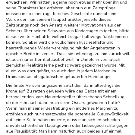
erwachsen. Wir hätten ja gerne noch etwas mehr über ihn und
seine Charakterzüge erfahren, aber nun gut, Zeitsprünge
müssen in so einer rags to riches Geschichte nunmal sein.
Würde der Film seinem Hauptcharakter jenseits dieses
Zeitsprungs noch den Ansatz weiterer Motivationen als den
Schmerz über seinen Schwarm aus Kindertagen mitgeben, hätte
diese zweite Filmhälfte vielleicht sogar halbwegs funktionieren
können. So aber wird die vollkommen klischeehafte und
haarsträubende Wiedervereinigung mit der Angebeteten in
epischer Breite inszeniert. Dass sie unbedingt zu ihm zurück will,
ist auch nur entfernt plausibel weil ihr Umfeld in vermutlich
ziemlicher Realitätsferne pechschwarz gezeichnet wurde. Mit
allem was dazugehört, so auch dem in jedem Märchen im
Dramakostüm obligatorischen geläuterten Handlanger.
Die finale Versöhnungsszene setzt dem dann allerdings die
Krone auf. Zu retten gewesen wäre das Ganze mit einem
heraneilenden, vom Hauptdarsteller übersehenen Schnellzug -
ob der Film auch dann noch seine Oscars gewonnen hätte?
Wenn man in seiner Bestrebung ein modernes Märchen zu
erzählen auch nur ansatzweise die potentielle Glaubwürdigkeit
auf seiner Seite haben möchte, muss man sich entscheiden:
unwahrscheinlicher Hauptgewinn oder Liebesgeschichte gegen
alle Plausibilität. Man kann natürlich auch beides auf einmal