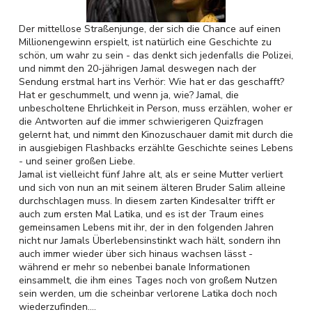
Der mittellose Straßenjunge, der sich die Chance auf einen
Millionengewinn erspielt, ist natürlich eine Geschichte zu
schön, um wahr zu sein - das denkt sich jedenfalls die Polizei,
und nimmt den 20-jährigen Jamal deswegen nach der
Sendung erstmal hart ins Verhör: Wie hat er das geschafft?
Hat er geschummelt, und wenn ja, wie? Jamal, die
unbescholtene Ehrlichkeit in Person, muss erzählen, woher er
die Antworten auf die immer schwierigeren Quizfragen
gelernt hat, und nimmt den Kinozuschauer damit mit durch die
in ausgiebigen Flashbacks erzählte Geschichte seines Lebens
- und seiner großen Liebe.
Jamal ist vielleicht fünf Jahre alt, als er seine Mutter verliert
und sich von nun an mit seinem älteren Bruder Salim alleine
durchschlagen muss. In diesem zarten Kindesalter trifft er
auch zum ersten Mal Latika, und es ist der Traum eines
gemeinsamen Lebens mit ihr, der in den folgenden Jahren
nicht nur Jamals Überlebensinstinkt wach hält, sondern ihn
auch immer wieder über sich hinaus wachsen lässt -
während er mehr so nebenbei banale Informationen
einsammelt, die ihm eines Tages noch von großem Nutzen
sein werden, um die scheinbar verlorene Latika doch noch
wiederzufinden….