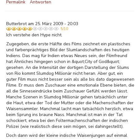
Permalink
Antworten
Butterbrot am 25. März 2009 - 20:03
5/10
Ich verstehe den Hype nicht.
Zugegeben, die erste Hälfte des Films zeichnet ein plastisches
und farbenprächtiges Bild der Slumlandschaften des heutigen
Indiens. Das mag für Indien etwas Neues sein, der Filmfreund
hat Ähnliches hingegen schon in &quot;City of God&quot;
gesehen. An die Intensität der dortigen Darstellung der Slums
von Rio kommt Slumdog Millionär nicht heran. Aber gut, ein
guter Film muss nicht besser sein als alle bis dato dagewesenen
Filme. Er muss dem Zuschauer eine emotionale Ebene bieten, die
all die Sinneseindrücke beim Zuschauer Gefühl werden lässt.
Manche Szenen in Slumdog Millionär gehen tatsächlich unter
die Haut, etwa der Tod der Mutter oder die Machenschaften der
Waisensammler. Manchmal lacht man tatsächlich herzlich, etwa
beim Sprung ins braune Nass. Manchmal ist man in der Tat
schockiert, etwa bei den Foltermachenschaften der indischen
Polizei (wie realistisch diese sein mögen, sei dahingestellt).
Doch dann wird der kleine indische Waisenjungen auf einmal