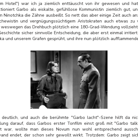
m Hotel") war ich ja ziemlich enttäuscht von ihr gewesen und hatt
nktioniert Garbo als eiskalte, gefühllose Kommunistin ziemlich gut, 
an Ninotchka die Zähne ausbeißt. So nett das aber einige Zeit auch a
hewistin und vergnügungssüchtigem Aristokraten auch etwas zu v
, weswegen das Drehbuch plötzlich eine 180-Grad-Wendung vollzieht
Geschichte sicher sinnvolle Entscheidung, die aber erst einmal irritier
a und unserem Grafen gesprüht, und ihre nun plötzlich aufflammende
 deutlich, und auch die berühmte "Garbo lacht"-Szene hilft da nic
ung darauf, dass Garbos erster Tonfilm einst groß mit "Garbo ta
nnt war, wollte man dieses Novum nun wohl entsprechend aussch
and endet, der schon sehr gewollt wirkt. Trotzdem: Garbo zeigt sich