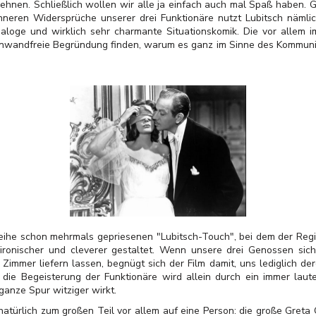
sehnen. Schließlich wollen wir alle ja einfach auch mal Spaß haben. 
nneren Widersprüche unserer drei Funktionäre nutzt Lubitsch nämli
Dialoge und wirklich sehr charmante Situationskomik. Die vor allem
inwandfreie Begründung finden, warum es ganz im Sinne des Kommunis
Reihe schon mehrmals gepriesenen "Lubitsch-Touch", bei dem der Reg
ironischer und cleverer gestaltet. Wenn unsere drei Genossen sic
 Zimmer liefern lassen, begnügt sich der Film damit, uns lediglich 
d die Begeisterung der Funktionäre wird allein durch ein immer l
anze Spur witziger wirkt.
türlich zum großen Teil vor allem auf eine Person: die große Greta Ga