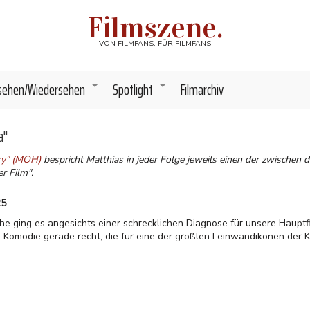
Filmszene.
VON FILMFANS, FÜR FILMFANS
sehen/Wiedersehen
Spotlight
Filmarchiv
+
+
a"
ory" (MOH)
bespricht Matthias in jeder Folge jeweils einen der zwischen
r Film".
25
e ging es angesichts einer schrecklichen Diagnose für unsere Hauptfig
-Komödie gerade recht, die für eine der größten Leinwandikonen der 