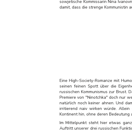
sowjetische Kommissarin Nina Ivanov
damit, dass die strenge Kommunistin 
Eine High-Society-Romanze mit Humor
seinen feinen Spott über die Eigenh
russischen Kommunismus zur Brust. Dab
Premiere von "Ninotchka" doch nur w
natürlich noch keiner ahnen. Und dam
irritierend naiv wirken würde. Allei
Kontinent hin, ohne deren Bedeutung a
Im Mittelpunkt steht hier etwas ga
Auftritt unserer drei russischen Funk