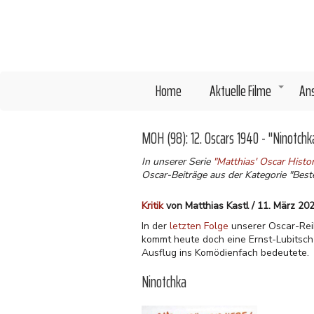
Direkt
zum
Inhalt
Home
Aktuelle Filme
An
+
MOH (98): 12. Oscars 1940 - "Ninotchk
In unserer Serie
"Matthias' Oscar Hist
Oscar-Beiträge aus der Kategorie "Beste
Kritik
von Matthias Kastl / 11. März 20
In der
letzten Folge
unserer Oscar-Reih
kommt heute doch eine Ernst-Lubitsch
Ausflug ins Komödienfach bedeutete.
Ninotchka