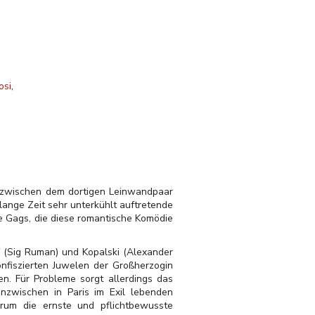
osi
n zwischen dem dortigen Leinwandpaar
lange Zeit sehr unterkühlt auftretende
re Gags, die diese romantische Komödie
ff (Sig Ruman) und Kopalski (Alexander
onfiszierten Juwelen der Großherzogin
n. Für Probleme sorgt allerdings das
 inzwischen in Paris im Exil lebenden
arum die ernste und pflichtbewusste