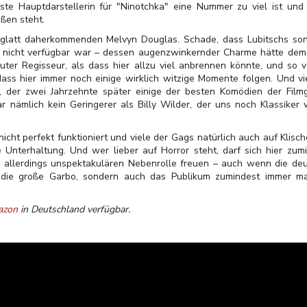
te Hauptdarstellerin für "Ninotchka" eine Nummer zu viel ist un
ßen steht.
glatt daherkommenden Melvyn Douglas. Schade, dass Lubitschs son
l nicht verfügbar war – dessen augenzwinkernder Charme hätte dem
guter Regisseur, als dass hier allzu viel anbrennen könnte, und so 
ss hier immer noch einige wirklich witzige Momente folgen. Und vie
 der zwei Jahrzehnte später einige der besten Komödien der Filmge
 nämlich kein Geringerer als Billy Wilder, der uns noch Klassike
ht perfekt funktioniert und viele der Gags natürlich auch auf Klisc
Unterhaltung. Und wer lieber auf Horror steht, darf sich hier zumi
 allerdings unspektakulären Nebenrolle freuen – auch wenn die deutl
r die große Garbo, sondern auch das Publikum zumindest immer ma
azon
in Deutschland verfügbar.