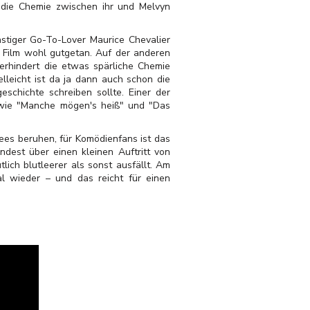
d die Chemie zwischen ihr und Melvyn
stiger Go-To-Lover Maurice Chevalier
 Film wohl gutgetan. Auf der anderen
verhindert die etwas spärliche Chemie
lleicht ist da ja dann auch schon die
schichte schreiben sollte. Einer der
r wie "Manche mögen's heiß" und "Das
hees beruhen, für Komödienfans ist das
ndest über einen kleinen Auftritt von
ich blutleerer als sonst ausfällt. Am
l wieder – und das reicht für einen