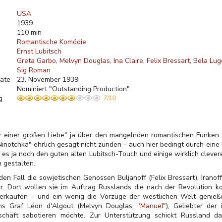
USA
1939
110 min
Romantische Komödie
Ernst Lubitsch
Greta Garbo
Melvyn Douglas
Ina Claire
Felix Bressart
Bela Lug
Sig Roman
ate
23. November 1939
Nominiert "Outstanding Production"
g
7/10
r einer großen Liebe" ja über den mangelnden romantischen Funke
Ninotchka" ehrlich gesagt nicht zünden – auch hier bedingt durch eine 
t es ja noch den guten alten Lubitsch-Touch und einige wirklich cleve
 gestalten.
den Fall die sowjetischen Genossen Buljanoff (Felix Bressart), Irano
or. Dort wollen sie im Auftrag Russlands die nach der Revolution k
erkaufen – und ein wenig die Vorzüge der westlichen Welt genieße
s Graf Léon d'Algout (Melvyn Douglas, "
Manuel
"), Geliebter der
chäft sabotieren möchte. Zur Unterstützung schickt Russland d