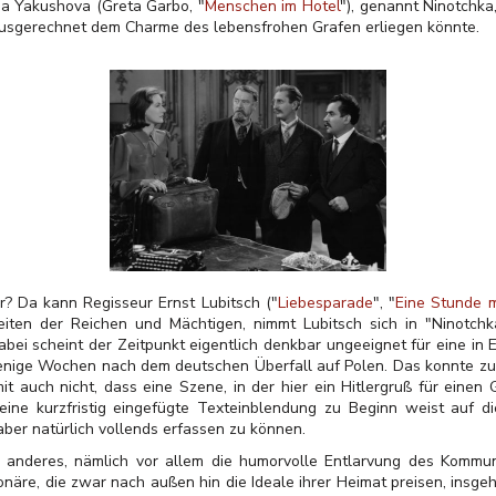
na Yakushova (Greta Garbo, "
Menschen im Hotel
"), genannt Ninotchka
ausgerechnet dem Charme des lebensfrohen Grafen erliegen könnte.
? Da kann Regisseur Ernst Lubitsch ("
Liebesparade
", "
Eine Stunde m
eiten der Reichen und Mächtigen, nimmt Lubitsch sich in "Ninotch
ei scheint der Zeitpunkt eigentlich denkbar ungeeignet für eine in 
enige Wochen nach dem deutschen Überfall auf Polen. Das konnte zum
it auch nicht, dass eine Szene, in der hier ein Hitlergruß für einen
n eine kurzfristig eingefügte Texteinblendung zu Beginn weist auf d
ber natürlich vollends erfassen zu können.
nz anderes, nämlich vor allem die humorvolle Entlarvung des Komm
tionäre, die zwar nach außen hin die Ideale ihrer Heimat preisen, ins