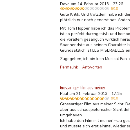
Dave am 14. Februar 2013 - 23:26
5/10
Gute Kritik. Und trotzdem habe ich de
plötzlich nur noch genervt hat. Ande
Mit Tom Hopper habe ich das Problem 
ist so perfekt durchgestylt und komp
die vorallem gesanglich wirklich her
Spannendste aus seinem Charakter he
Grundsätzlich ist LES MISERABLES ein
Zugegeben, ich bin kein Musical Fan.
Permalink
Antworten
Grossartiger Film aus meiner
Paul am 21. Februar 2013 - 17:15
9/10
Grossartiger Film aus meiner Sicht. 
aber aus schauspielerischer Sicht de
umgehauen.
Ich habe den Film mit meiner Frau g
und musste sich erst einmal wieder sa