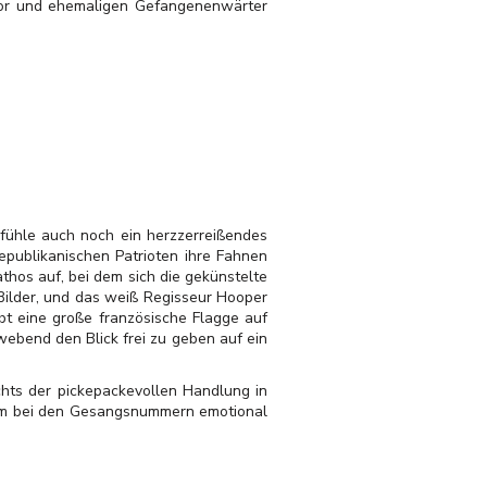
ktor und ehemaligen Gefangenenwärter
efühle auch noch ein herzzerreißendes
epublikanischen Patrioten ihre Fahnen
hos auf, bei dem sich die gekünstelte
 Bilder, und das weiß Regisseur Hooper
t eine große französische Flagge auf
ebend den Blick frei zu geben auf ein
chts der pickepackevollen Handlung in
em bei den Gesangsnummern emotional