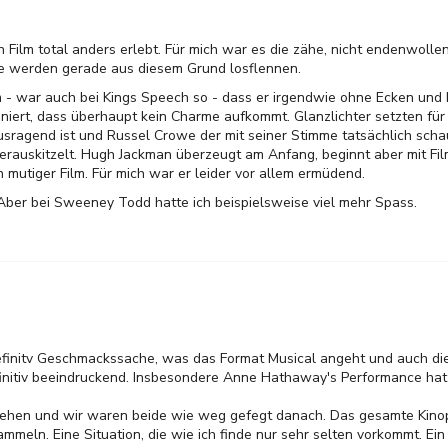
n Film total anders erlebt. Für mich war es die zähe, nicht endenwolle
re werden gerade aus diesem Grund losflennen.
- war auch bei Kings Speech so - dass er irgendwie ohne Ecken und K
oniert, dass überhaupt kein Charme aufkommt. Glanzlichter setzten f
ausragend ist und Russel Crowe der mit seiner Stimme tatsächlich scha
rauskitzelt. Hugh Jackman überzeugt am Anfang, beginnt aber mit Fil
 mutiger Film. Für mich war er leider vor allem ermüdend.
 Aber bei Sweeney Todd hatte ich beispielsweise viel mehr Spass.
Definitv Geschmackssache, was das Format Musical angeht und auch die
finitiv beeindruckend. Insbesondere Anne Hathaway's Performance hat
esehen und wir waren beide wie weg gefegt danach. Das gesamte Kinop
mmeln. Eine Situation, die wie ich finde nur sehr selten vorkommt. Ein 