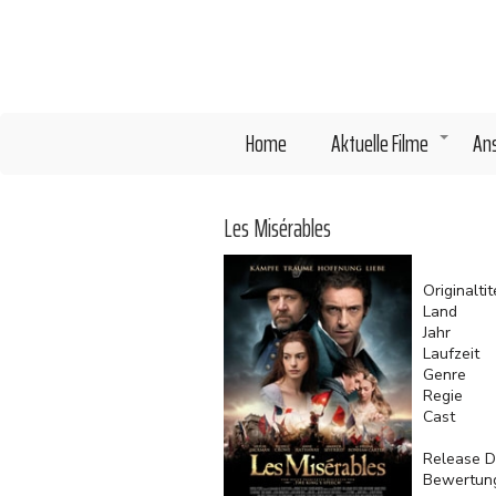
Direkt
zum
Inhalt
Home
Aktuelle Filme
An
+
Les Misérables
Originaltit
Land
Jahr
Laufzeit
Genre
Regie
Cast
Release D
Bewertun