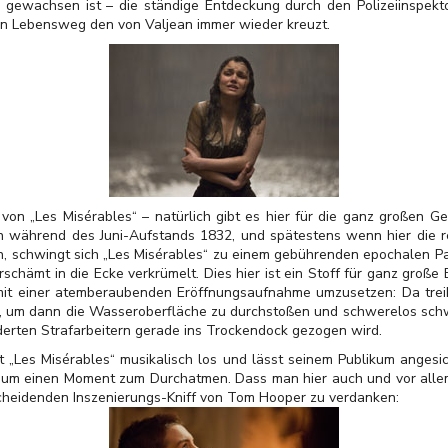
 gewachsen ist – die ständige Entdeckung durch den Polizeiinspe
sen Lebensweg den von Valjean immer wieder kreuzt.
on „Les Misérables“ – natürlich gibt es hier für die ganz großen G
ich während des Juni-Aufstands 1832, und spätestens wenn hier die r
 schwingt sich „Les Misérables“ zu einem gebührenden epochalen Pat
schämt in die Ecke verkrümelt. Dies hier ist ein Stoff für ganz große
 mit einer atemberaubenden Eröffnungsaufnahme umzusetzen: Da treib
r, um dann die Wasseroberfläche zu durchstoßen und schwerelos schw
nderten Strafarbeitern gerade ins Trockendock gezogen wird.
t „Les Misérables“ musikalisch los und lässt seinem Publikum angesi
aum einen Moment zum Durchatmen. Dass man hier auch und vor all
ntscheidenden Inszenierungs-Kniff von Tom Hooper zu verdanken: