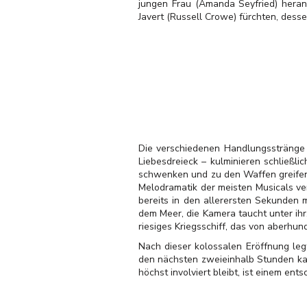
jungen Frau (Amanda Seyfried) heran
Javert (Russell Crowe) fürchten, des
Die verschiedenen Handlungsstränge v
Liebesdreieck – kulminieren schließl
schwenken und zu den Waffen greifen,
Melodramatik der meisten Musicals ver
bereits in den allerersten Sekunden
dem Meer, die Kamera taucht unter ih
riesiges Kriegsschiff, das von aberhu
Nach dieser kolossalen Eröffnung leg
den nächsten zweieinhalb Stunden k
höchst involviert bleibt, ist einem e