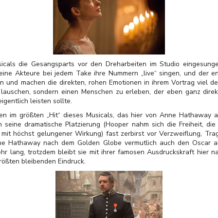
cals die Gesangsparts vor den Dreharbeiten im Studio eingesung
seine Akteure bei jedem Take ihre Nummern „live“ singen, und der e
n und machen die direkten, rohen Emotionen in ihrem Vortrag viel de
u lauschen, sondern einen Menschen zu erleben, der eben ganz dire
gentlich leisten sollte.
n im größten „Hit“ dieses Musicals, das hier von Anne Hathaway a
 seine dramatische Platzierung (Hooper nahm sich die Freiheit, die
– mit höchst gelungener Wirkung) fast zerbirst vor Verzweiflung, Tra
ne Hathaway nach dem Golden Globe vermutlich auch den Oscar als
ehr lang, trotzdem bleibt sie mit ihrer famosen Ausdruckskraft hier na
rößten bleibenden Eindruck.