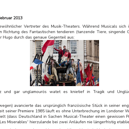
Februar 2013
ngewöhnlicher Vertreter des Musik-Theaters. Während Musicals sic
in Richtung des Fantastischen tendieren (tanzende Tiere, singende G
r Hugo durch das genaue Gegenteil aus:
z und gar unglamourös watet es knietief in Tragik und Unglü
wegen) avancierte das ursprünglich französische Stück in seiner en
Seit seiner Premiere 1985 läuft es ohne Unterbrechung im Londoner
lt (dass Deutschland in Sachen Musical-Theater einen gewissen Pro
es Miserables“ hierzulande bei zwei Anläufen nie längerfristig etabli