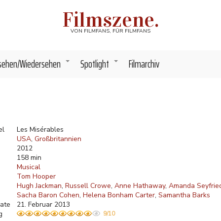
Filmszene.
VON FILMFANS, FÜR FILMFANS
sehen/Wiedersehen
Spotlight
Filmarchiv
+
+
el
Les Misérables
USA
Großbritannien
2012
158 min
Musical
Tom Hooper
Hugh Jackman
Russell Crowe
Anne Hathaway
Amanda Seyfrie
Sacha Baron Cohen
Helena Bonham Carter
Samantha Barks
ate
21. Februar 2013
g
9/10