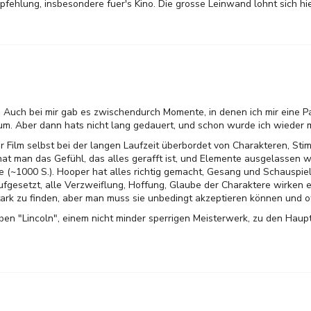
pfehlung, insbesondere fuer's Kino. Die grosse Leinwand lohnt sich hie
 Auch bei mir gab es zwischendurch Momente, in denen ich mir eine 
m. Aber dann hats nicht lang gedauert, und schon wurde ich wieder m
r Film selbst bei der langen Laufzeit überbordet von Charakteren, S
t man das Gefühl, das alles gerafft ist, und Elemente ausgelassen w
(~1000 S.). Hooper hat alles richtig gemacht, Gesang und Schauspiel
ufgesetzt, alle Verzweiflung, Hoffung, Glaube der Charaktere wirken 
tark zu finden, aber man muss sie unbedingt akzeptieren können und of
neben "Lincoln", einem nicht minder sperrigen Meisterwerk, zu den Haup