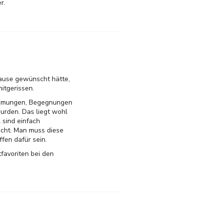
r.
Pause gewünscht hätte,
itgerissen.
timmungen, Begegnungen
urden. Das liegt wohl
 sind einfach
echt. Man muss diese
fen dafür sein.
tfavoriten bei den