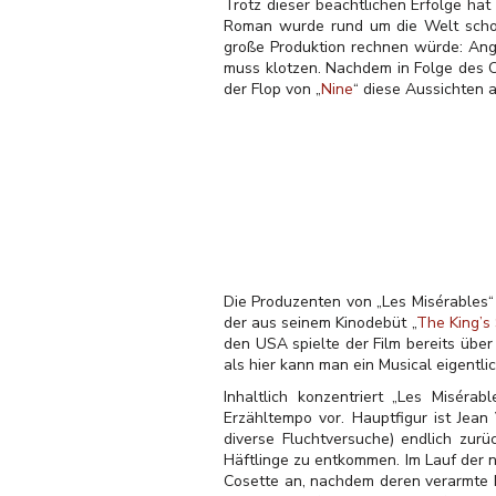
Trotz dieser beachtlichen Erfolge hat
Roman wurde rund um die Welt schon 
große Produktion rechnen würde: Ange
muss klotzen. Nachdem in Folge des 
der Flop von „
Nine
“ diese Aussichten a
Die Produzenten von „Les Misérables“
der aus seinem Kinodebüt „
The King’s
den USA spielte der Film bereits über
als hier kann man ein Musical eigentli
Inhaltlich konzentriert „Les Misér
Erzähltempo vor. Hauptfigur ist Jean
diverse Fluchtversuche) endlich zur
Häftlinge zu entkommen. Im Lauf der n
Cosette an, nachdem deren verarmte M