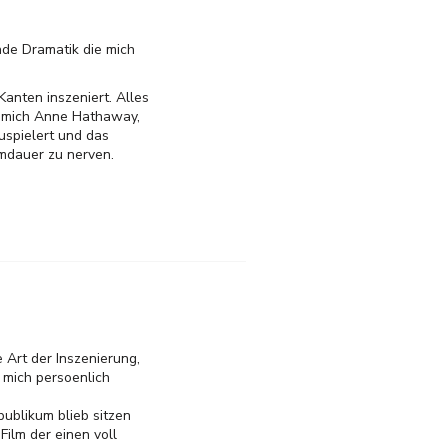
nde Dramatik die mich
anten inszeniert. Alles
ür mich Anne Hathaway,
uspielert und das
mdauer zu nerven.
 Art der Inszenierung,
 mich persoenlich
ublikum blieb sitzen
Film der einen voll