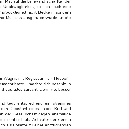
ten Mal auf die Leinwand schaffte (der
e Unabwägbarkeit, ob sich solch eine
produktionell nicht kleckern, sondern
Kino-Musicals ausgerufen wurde, trübte
zum Wagnis mit Regisseur Tom Hooper –
macht hatte – machte sich bezahlt: In
nd das alles zurecht. Denn viel besser
 und legt entsprechend ein strammes
r den Diebstahl eines Laibes Brot und
nen der Gesellschaft gegen ehemalige
, nimmt sich als Ziehvater der kleinen
och als Cosette zu einer entzückenden