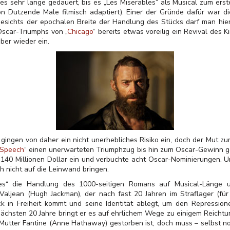
 es sehr lange gedauert, bis es „Les Miserables“ als Musical zum ers
Dutzende Male filmisch adaptiert). Einer der Gründe dafür war di
sichts der epochalen Breite der Handlung des Stücks darf man hier 
Oscar-Triumphs von „
Chicago
“ bereits etwas voreilig ein Revival des 
ber wieder ein.
 gingen von daher ein nicht unerhebliches Risiko ein, doch der Mut 
 Speech
“ einen unerwarteten Triumphzug bis hin zum Oscar-Gewinn ge
 140 Millionen Dollar ein und verbuchte acht Oscar-Nominierungen. U
ch nicht auf die Leinwand bringen.
ables“ die Handlung des 1000-seitigen Romans auf Musical-Länge
 Valjean (Hugh Jackman), der nach fast 20 Jahren im Straflager (fü
ück in Freiheit kommt und seine Identität ablegt, um den Repressio
ächsten 20 Jahre bringt er es auf ehrlichem Wege zu einigem Reichtum
utter Fantine (Anne Hathaway) gestorben ist, doch muss – selbst n