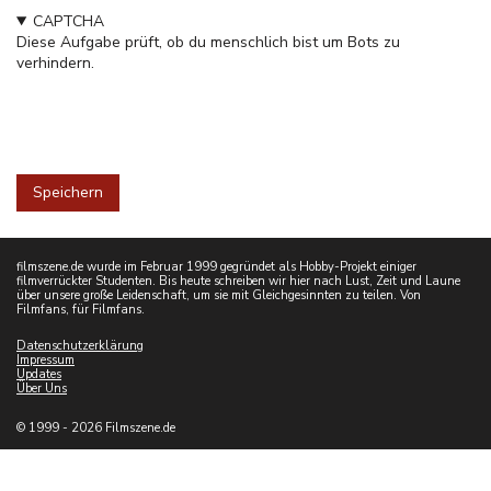
CAPTCHA
Diese Aufgabe prüft, ob du menschlich bist um Bots zu
verhindern.
filmszene.de wurde im Februar 1999 gegründet als Hobby-Projekt einiger
filmverrückter Studenten. Bis heute schreiben wir hier nach Lust, Zeit und Laune
über unsere große Leidenschaft, um sie mit Gleichgesinnten zu teilen. Von
Filmfans, für Filmfans.
Datenschutzerklärung
Impressum
Updates
Über Uns
© 1999 - 2026 Filmszene.de