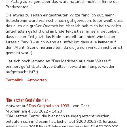
im Alltag zu zeigen, aber das wäre natürlich nicht im Sinne der
Produzenten. ;)
Die etwas zu selten eingestreuten Witze fand ich gut, mehr
Selbstironie wäre wahrscheinlich gut gewesen. Jeder weiß, dass
das alles ein großer Quatsch ist. Aber ich hab mich halt wirklich
unterhalten gefühlt und im Endeffekt ist es mir sehr viel lieber,
dass dieser Teil jetzt das Ende darstellt und nicht wie bisher
Jurassic Park 3 - auch wenn es unfair ist, dass alle immer auf
der "Alan!"-Szene herumreiten, da die ja nun wirklich nicht ernst
gemeint war. ;)
Hat sich noch jemand an "Das Mädchen aus dem Wasser"
erinnert gefühlt, als Bryce Dallas Howard im Tümpel wieder
aufgetaucht ist? :)
Permalink
Antworten
"Die letzten Cents" die hier…
Antwort auf
Das Original von 1993…
von
Gast
Milkman am 4. Juli 2022 - 14:20
"Die letzten Cents" die hier noch rausgequetscht wurden
belaufen sich in diesem Fall bisher auf $208.806.270. Jurassic
World 1 von 2015 liegt 7 Jahre später jetzt bei $1.670.000.000