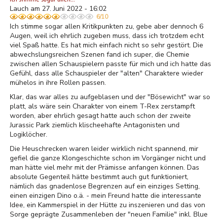
Lauch am 27. Juni 2022 - 16:02
6/10
Ich stimme sogar allen Kritikpunkten zu, gebe aber dennoch 6
Augen, weil ich ehrlich zugeben muss, dass ich trotzdem echt
viel Spaß hatte. Es hat mich einfach nicht so sehr gestört. Die
abwechslungsreichen Szenen fand ich super, die Chemie
zwischen allen Schauspielern passte für mich und ich hatte das
Gefühl, dass alle Schauspieler der "alten" Charaktere wieder
mühelos in ihre Rollen passen.
Klar, das war alles zu aufgeblasen und der "Bösewicht" war so
platt, als wäre sein Charakter von einem T-Rex zerstampft
worden, aber ehrlich gesagt hatte auch schon der zweite
Jurassic Park ziemlich klischeehafte Antagonisten und
Logiklöcher.
Die Heuschrecken waren leider wirklich nicht spannend, mir
gefiel die ganze Klongeschichte schon im Vorgänger nicht und
man hätte viel mehr mit der Prämisse anfangen können. Das
absolute Gegenteil hätte bestimmt auch gut funktioniert,
nämlich das gnadenlose Begrenzen auf ein einziges Setting,
einen einzigen Dino o.ä. - mein Freund hatte die interessante
Idee, ein Kammerspiel in der Hütte zu inszenieren und das von
Sorge geprägte Zusammenleben der "neuen Familie" inkl. Blue