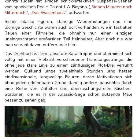
konnte zudem mit einigen schick-effektiven Suspense-Szenen
vom spanischen Regie
Talent
J. A. Bayona („
Sieben Minuten nach
Mitternacht
“, „
Das Waisenhaus
“) aufwarten.
Sicher, blasse Figuren, ständige Wiederholungen und eine
löchrige Geschichte waren auch dort vorhanden, wie in fast allen
Teilen einer Filmreihe, die ohnehin nur einen einzigen
uneingeschränkt großartigen Teil beinhaltet. Aber noch nie war
man so weit davon entfernt wie hier.
Das Drehbuch ist eine absolute Katastrophe und übernimmt sich
völlig mit einer Vielzahl verschiedener Handlungsstränge, die
ohne jede klare Linie zu einem zähflüssigen Plot-Brei verrührt
werden. Quälend lange zweieinhalb Stunden lang hetzen
eindimensionale, langweilige Figuren, deren Motivationen sich
ohne jeden erkennbaren Grund ständig ändern, pausenlos durch
eine Reihe von Zufällen und überraschungsfreien Klischee-
Stationen, die es in der Jurassic-Saga schon dutzende Male
besser zu sehen gab.