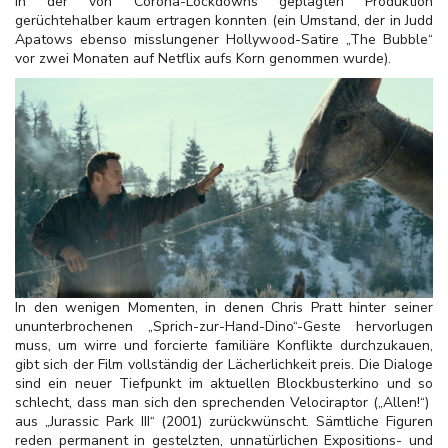
in der von Corona-Lockdowns geplagten Produktion
gerüchtehalber kaum ertragen konnten (ein Umstand, der in Judd
Apatows ebenso misslungener Hollywood-Satire „The Bubble“
vor zwei Monaten auf Netflix aufs Korn genommen wurde).
In den wenigen Momenten, in denen Chris Pratt hinter seiner
ununterbrochenen „Sprich-zur-Hand-Dino“-Geste hervorlugen
muss, um wirre und forcierte familiäre Konflikte durchzukauen,
gibt sich der Film vollständig der Lächerlichkeit preis. Die Dialoge
sind ein neuer Tiefpunkt im aktuellen Blockbusterkino und so
schlecht, dass man sich den sprechenden Velociraptor („Allen!“)
aus „Jurassic Park III“ (2001) zurückwünscht. Sämtliche Figuren
reden permanent in gestelzten, unnatürlichen Expositions- und