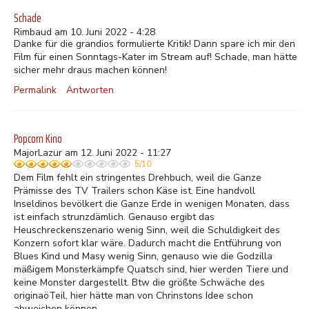
Schade
Rimbaud am 10. Juni 2022 - 4:28
Danke für die grandios formulierte Kritik! Dann spare ich mir den
Film für einen Sonntags-Kater im Stream auf! Schade, man hätte
sicher mehr draus machen können!
Permalink
Antworten
Popcorn Kino
MajorLazur am 12. Juni 2022 - 11:27
5/10
Dem Film fehlt ein stringentes Drehbuch, weil die Ganze
Prämisse des TV Trailers schon Käse ist. Eine handvoll
Inseldinos bevölkert die Ganze Erde in wenigen Monaten, dass
ist einfach strunzdämlich. Genauso ergibt das
Heuschreckenszenario wenig Sinn, weil die Schuldigkeit des
Konzern sofort klar wäre. Dadurch macht die Entführung von
Blues Kind und Masy wenig Sinn, genauso wie die Godzilla
mäßigem Monsterkämpfe Quatsch sind, hier werden Tiere und
keine Monster dargestellt. Btw die größte Schwäche des
originaöTeil, hier hätte man von Chrinstons Idee schon
abweichen können.