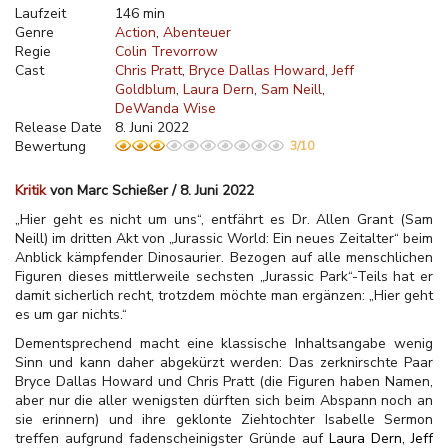
Laufzeit
146 min
Genre
Action
Abenteuer
Regie
Colin Trevorrow
Cast
Chris Pratt
Bryce Dallas Howard
Jeff
Goldblum
Laura Dern
Sam Neill
DeWanda Wise
Release Date
8. Juni 2022
Bewertung
3/10
Kritik
von Marc Schießer / 8. Juni 2022
„Hier geht es nicht um uns“, entfährt es Dr. Allen Grant (Sam
Neill) im dritten Akt von „Jurassic World: Ein neues Zeitalter“ beim
Anblick kämpfender Dinosaurier. Bezogen auf alle menschlichen
Figuren dieses mittlerweile sechsten „Jurassic Park“-Teils hat er
damit sicherlich recht, trotzdem möchte man ergänzen: „Hier geht
es um gar nichts.“
Dementsprechend macht eine klassische Inhaltsangabe wenig
Sinn und kann daher abgekürzt werden: Das zerknirschte Paar
Bryce Dallas Howard und Chris Pratt (die Figuren haben Namen,
aber nur die aller wenigsten dürften sich beim Abspann noch an
sie erinnern) und ihre geklonte Ziehtochter Isabelle Sermon
treffen aufgrund fadenscheinigster Gründe auf
Laura Dern, Jeff