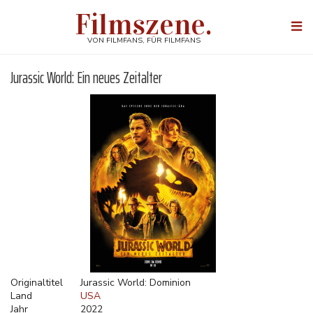
Direkt
Filmszene.
zum
Togg
Inhalt
navi
VON FILMFANS, FÜR FILMFANS
Jurassic World: Ein neues Zeitalter
Originaltitel
Jurassic World: Dominion
Land
USA
Jahr
2022