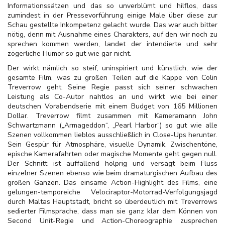
Informationssätzen und das so unverblümt und hilflos, dass
zumindest in der Pressevorführung einige Male über diese zur
Schau gestellte Inkompetenz gelacht wurde. Das war auch bitter
nötig, denn mit Ausnahme eines Charakters, auf den wir noch zu
sprechen kommen werden, landet der intendierte und sehr
zögerliche Humor so gut wie gar nicht.
Der wirkt nämlich so steif, uninspiriert und künstlich, wie der
gesamte Film, was zu großen Teilen auf die Kappe von Colin
Treverrow geht. Seine Regie passt sich seiner schwachen
Leistung als Co-Autor nahtlos an und wirkt wie bei einer
deutschen Vorabendserie mit einem Budget von 165 Millionen
Dollar. Treverrow filmt zusammen mit Kameramann John
Schwartzmann („Armageddon“, „Pearl Harbor“) so gut wie alle
Szenen vollkommen lieblos ausschließlich in Close-Ups herunter.
Sein Gespür für Atmosphäre, visuelle Dynamik, Zwischentöne,
epische Kamerafahrten oder magische Momente geht gegen null.
Der Schnitt ist auffallend holprig und versagt beim Fluss
einzelner Szenen ebenso wie beim dramaturgischen Aufbau des
großen Ganzen. Das einsame Action-Highlight des Films, eine
gelungen-temporeiche Velociraptor-Motorrad-Verfolgungsjagd
durch Maltas Hauptstadt, bricht so überdeutlich mit Treverrows
sedierter Filmsprache, dass man sie ganz klar dem Können von
Second Unit-Regie und Action-Choreographie zusprechen