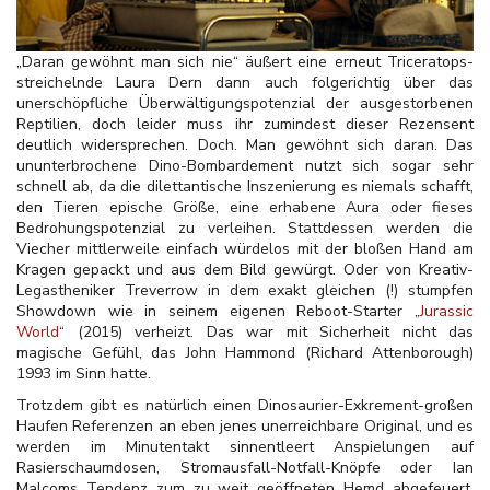
„Daran gewöhnt man sich nie“ äußert eine erneut Triceratops-
streichelnde Laura Dern dann auch folgerichtig über das
unerschöpfliche Überwältigungspotenzial der ausgestorbenen
Reptilien, doch leider muss ihr zumindest dieser Rezensent
deutlich widersprechen. Doch. Man gewöhnt sich daran. Das
ununterbrochene Dino-Bombardement nutzt sich sogar sehr
schnell ab, da die dilettantische Inszenierung es niemals schafft,
den Tieren epische Größe, eine erhabene Aura oder fieses
Bedrohungspotenzial zu verleihen. Stattdessen werden die
Viecher mittlerweile einfach würdelos mit der bloßen Hand am
Kragen gepackt und aus dem Bild gewürgt. Oder von Kreativ-
Legastheniker Treverrow in dem exakt gleichen (!) stumpfen
Showdown wie in seinem eigenen Reboot-Starter „
Jurassic
World
“ (2015) verheizt. Das war mit Sicherheit nicht das
magische Gefühl, das John Hammond (Richard Attenborough)
1993 im Sinn hatte.
Trotzdem gibt es natürlich einen Dinosaurier-Exkrement-großen
Haufen Referenzen an eben jenes unerreichbare Original, und es
werden im Minutentakt sinnentleert Anspielungen auf
Rasierschaumdosen, Stromausfall-Notfall-Knöpfe oder Ian
Malcoms Tendenz zum zu weit geöffneten Hemd abgefeuert.