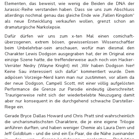
Elementen, das beweist, wie wenig die Beiden die DNA der
Jurassic-Reihe verstanden haben. Dass sie uns zum Abschluss
allerdings nochmal genau das gleiche Ende wie „Fallen Kingdom“
als neue Entwicklung verkaufen wollen, grenzt schon an
dramaturgische Narkolepsie.
Dafür dürfen wir uns zum x-ten Mal einen comichaft-
überzogenen, extrem bösen, gewissenlosen Wissenschaftler
beim Unbelehrbar-sein anschauen, wofür man diesmal den
Charakter Lewis Dodgson ausgegraben hat, der im Original eine
einzige Szene hatte, die treffenderweise auch noch von Hacker-
Verräter Nedry (Wayne Knight) mit „Wir haben Dodgson hier!
Keine Sau interessiert sich dafür“ kommentiert wurde. Dem
adipösen Vorzeige-Nerd kann man nur zustimmen, vor allem da
der neue Dodgson, Campell Scott, mit einer völlig aufgelösten
Performance die Grenze zur Parodie eindeutig überschreitet.
Traurigerweise reiht sich der wiederbelebte Neuzugang damit
aber nur konsequent in die durchgehend schwache Darsteller-
Riege ein.
Gerade Bryce Dallas Howard und Chris Pratt sind wahrscheinlich
die uncharismatischsten Charaktere, die je eine eigene Trilogie
anführen durften, und haben weniger Chemie als Laura Dern und
Jeff Goldblum - und die sind ein Ex-Paar, die die Nähe zueinander