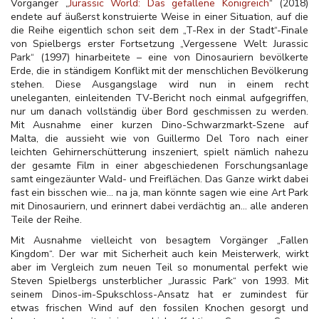
Vorgänger „
Jurassic World: Das gefallene Königreich
“ (2018)
endete auf äußerst konstruierte Weise in einer Situation, auf die
die Reihe eigentlich schon seit dem „T-Rex in der Stadt“-Finale
von Spielbergs erster Fortsetzung „Vergessene Welt: Jurassic
Park“ (1997) hinarbeitete – eine von Dinosauriern bevölkerte
Erde, die in ständigem Konflikt mit der menschlichen Bevölkerung
stehen. Diese Ausgangslage wird nun in einem recht
uneleganten, einleitenden TV-Bericht noch einmal aufgegriffen,
nur um danach vollständig über Bord geschmissen zu werden.
Mit Ausnahme einer kurzen Dino-Schwarzmarkt-Szene auf
Malta, die aussieht wie von Guillermo Del Toro nach einer
leichten Gehirnerschütterung inszeniert, spielt nämlich nahezu
der gesamte Film in einer abgeschiedenen Forschungsanlage
samt eingezäunter Wald- und Freiflächen. Das Ganze wirkt dabei
fast ein bisschen wie… na ja, man könnte sagen wie eine Art Park
mit Dinosauriern, und erinnert dabei verdächtig an… alle anderen
Teile der Reihe.
Mit Ausnahme vielleicht von besagtem Vorgänger „Fallen
Kingdom“. Der war mit Sicherheit auch kein Meisterwerk, wirkt
aber im Vergleich zum neuen Teil so monumental perfekt wie
Steven Spielbergs unsterblicher „Jurassic Park“ von 1993. Mit
seinem Dinos-im-Spukschloss-Ansatz hat er zumindest für
etwas frischen Wind auf den fossilen Knochen gesorgt und