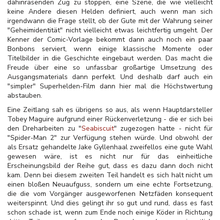
dahinrasenden Zug zu stoppen, eine Szene, die wie vielleicht
keine Andere diesen Helden definiert, auch wenn man sich
irgendwann die Frage stellt, ob der Gute mit der Wahrung seiner
"Geheimidentität" nicht vielleicht etwas leichtfertig umgeht. Der
Kenner der Comic-Vorlage bekommt dann auch noch ein paar
Bonbons serviert, wenn einige klassische Momente oder
Titelbilder in die Geschichte eingebaut werden. Das macht die
Freude über eine so unfassbar großartige Umsetzung des
Ausgangsmaterials dann perfekt. Und deshalb darf auch ein
"simpler" Superhelden-Film dann hier mal die Höchstwertung
abstauben.
Eine Zeitlang sah es übrigens so aus, als wenn Hauptdarsteller
Tobey Maguire aufgrund einer Rückenverletzung - die er sich bei
den Dreharbeiten zu "
Seabiscuit
" zugezogen hatte - nicht für
"Spider-Man 2" zur Verfügung stehen würde. Und obwohl der
als Ersatz gehandelte Jake Gyllenhaal zweifellos eine gute Wahl
gewesen wäre, ist es nicht nur für das einheitliche
Erscheinungsbild der Reihe gut, dass es dazu dann doch nicht
kam. Denn bei diesem zweiten Teil handelt es sich halt nicht um
einen bloßen Neuaufguss, sondern um eine echte Fortsetzung,
die die vom Vorgänger ausgeworfenen Netzfäden konsequent
weiterspinnt. Und dies gelingt ihr so gut und rund, dass es fast
schon schade ist, wenn zum Ende noch einige Köder in Richtung