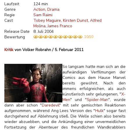
Laufzeit
124 min
Genre
Action
Drama
Regie
Sam Raimi
Cast
Tobey Maguire
Kirsten Dunst
Alfred
Molina
James Franco
Release Date
8. Juli 2004
Bewertung
10/10
Kritik
von Volker Robrahn / 5. Februar 2011
So langsam hatte man sich an die
aufwändigen Verfilmungen der
Comics aus dem Hause Marvel
bereits gewöhnt. Nach den
immens erfolgreichen, als auch
künstlerisch sehr gelungenen, "
X-
Men
" und "
Spider-Man
", wurde
dann aber schon "
Daredevil
" mit sehr gemischten Reaktionen
aufgenommen, während Ang Lees Version des "
Hulk
" sogar fast
durchgehend auf Ablehnung stieß. Die Welle schien also bereits
wieder abzuebben, und die Ankündigung einer unvermeidlichen
Fortsetzung der Abenteuer des freundlichen Wandkrabblers