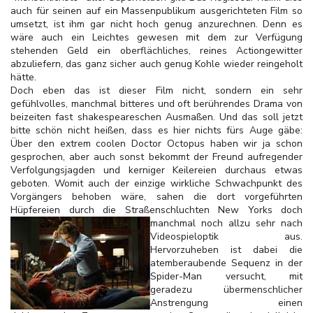
auch für seinen auf ein Massenpublikum ausgerichteten Film so
umsetzt, ist ihm gar nicht hoch genug anzurechnen. Denn es
wäre auch ein Leichtes gewesen mit dem zur Verfügung
stehenden Geld ein oberflächliches, reines Actiongewitter
abzuliefern, das ganz sicher auch genug Kohle wieder reingeholt
hätte.
Doch eben das ist dieser Film nicht, sondern ein sehr
gefühlvolles, manchmal bitteres und oft berührendes Drama von
beizeiten fast shakespeareschen Ausmaßen. Und das soll jetzt
bitte schön nicht heißen, dass es hier nichts fürs Auge gäbe:
Über den extrem coolen Doctor Octopus haben wir ja schon
gesprochen, aber auch sonst bekommt der Freund aufregender
Verfolgungsjagden und kerniger Keilereien durchaus etwas
geboten. Womit auch der einzige wirkliche Schwachpunkt des
Vorgängers behoben wäre, sahen die dort vorgeführten
Hüpfereien durch die Straßenschluchten New
Yorks doch
manchmal noch allzu sehr nach
Videospieloptik aus.
Hervorzuheben ist dabei die
atemberaubende Sequenz in der
Spider-Man versucht, mit
geradezu übermenschlicher
Anstrengung einen