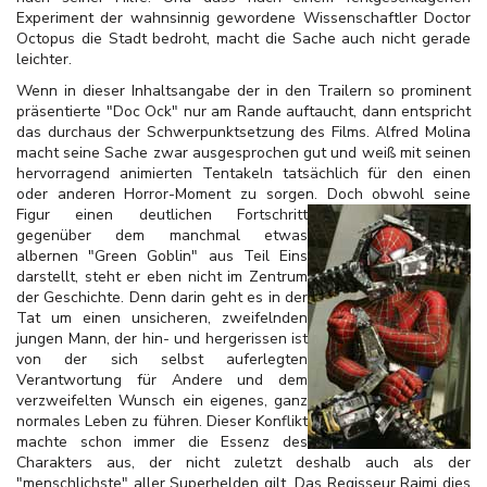
Experiment der wahnsinnig gewordene Wissenschaftler Doctor
Octopus die Stadt bedroht, macht die Sache auch nicht gerade
leichter.
Wenn in dieser Inhaltsangabe der in den Trailern so prominent
präsentierte "Doc Ock" nur am Rande auftaucht, dann entspricht
das durchaus der Schwerpunktsetzung des Films. Alfred Molina
macht seine Sache zwar ausgesprochen gut und weiß mit seinen
hervorragend animierten Tentakeln tatsächlich für den einen
oder anderen Horror-Moment zu sorgen. Doch obwohl
seine
Figur einen deutlichen Fortschritt
gegenüber dem manchmal etwas
albernen "Green Goblin" aus Teil Eins
darstellt, steht er eben nicht im Zentrum
der Geschichte. Denn darin geht es in der
Tat um einen unsicheren, zweifelnden
jungen Mann, der hin- und hergerissen ist
von der sich selbst auferlegten
Verantwortung für Andere und dem
verzweifelten Wunsch ein eigenes, ganz
normales Leben zu führen. Dieser Konflikt
machte schon immer die Essenz des
Charakters aus, der nicht zuletzt deshalb auch als der
"menschlichste" aller Superhelden gilt. Das Regisseur Raimi dies