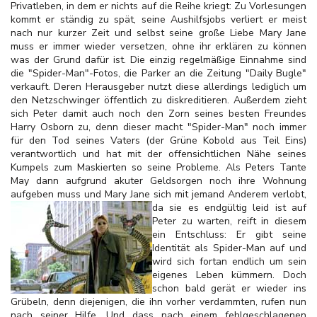
Privatleben, in dem er nichts auf die Reihe kriegt: Zu Vorlesungen
kommt er ständig zu spät, seine Aushilfsjobs verliert er meist
nach nur kurzer Zeit und selbst seine große Liebe Mary Jane
muss er immer wieder versetzen, ohne ihr erklären zu können
was der Grund dafür ist. Die einzig regelmäßige Einnahme sind
die "Spider-Man"-Fotos, die Parker an die Zeitung "Daily Bugle"
verkauft. Deren Herausgeber nutzt diese allerdings lediglich um
den Netzschwinger öffentlich zu diskreditieren. Außerdem zieht
sich Peter damit auch noch den Zorn seines besten Freundes
Harry Osborn zu, denn dieser macht "Spider-Man" noch immer
für den Tod seines Vaters (der Grüne Kobold aus Teil Eins)
verantwortlich und hat mit der offensichtlichen Nähe seines
Kumpels zum Maskierten so seine Probleme. Als Peters Tante
May dann aufgrund akuter Geldsorgen noch ihre Wohnung
aufgeben muss und Mary Jane sich mit jemand Anderem verlobt,
da sie es endgültig leid
ist auf
Peter zu warten, reift in diesem
ein Entschluss: Er gibt seine
Identität als Spider-Man auf und
wird sich fortan endlich um sein
eigenes Leben kümmern. Doch
schon bald gerät er wieder ins
Grübeln, denn diejenigen, die ihn vorher verdammten, rufen nun
nach seiner Hilfe. Und dass nach einem fehlgeschlagenen