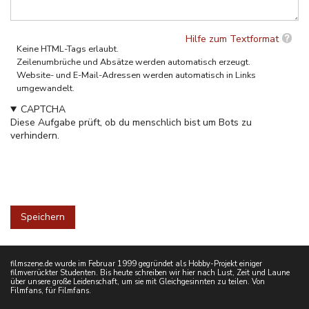
Hilfe zum Textformat
Keine HTML-Tags erlaubt.
Zeilenumbrüche und Absätze werden automatisch erzeugt.
Website- und E-Mail-Adressen werden automatisch in Links
umgewandelt.
CAPTCHA
Diese Aufgabe prüft, ob du menschlich bist um Bots zu
verhindern.
filmszene.de wurde im Februar 1999 gegründet als Hobby-Projekt einiger
filmverrückter Studenten. Bis heute schreiben wir hier nach Lust, Zeit und Laune
über unsere große Leidenschaft, um sie mit Gleichgesinnten zu teilen. Von
Filmfans, für Filmfans.