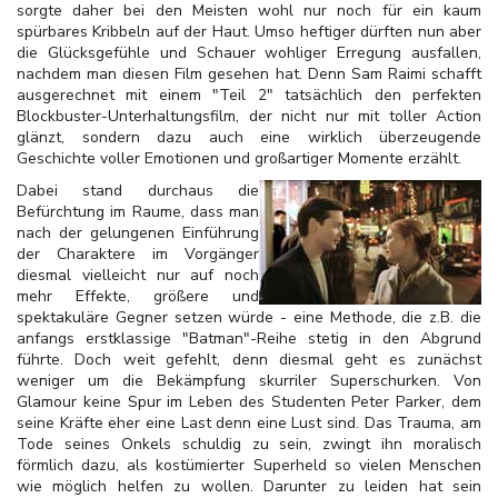
sorgte daher bei den Meisten wohl nur noch für ein kaum
spürbares Kribbeln auf der Haut. Umso heftiger dürften nun aber
die Glücksgefühle und Schauer wohliger Erregung ausfallen,
nachdem man diesen Film gesehen hat. Denn Sam Raimi schafft
ausgerechnet mit einem "Teil 2" tatsächlich den perfekten
Blockbuster-Unterhaltungsfilm, der nicht nur mit toller Action
glänzt, sondern dazu auch eine wirklich überzeugende
Geschichte voller Emotionen und großartiger Momente erzählt.
Dabei stand durchaus die
Befürchtung im Raume, dass man
nach der gelungenen Einführung
der Charaktere im Vorgänger
diesmal vielleicht nur auf noch
mehr Effekte, größere und
spektakuläre Gegner setzen würde - eine Methode, die z.B. die
anfangs erstklassige "Batman"-Reihe stetig in den Abgrund
führte. Doch weit gefehlt, denn diesmal geht es zunächst
weniger um die Bekämpfung skurriler Superschurken. Von
Glamour keine Spur im Leben des Studenten Peter Parker, dem
seine Kräfte eher eine Last denn eine Lust sind. Das Trauma, am
Tode seines Onkels schuldig zu sein, zwingt ihn moralisch
förmlich dazu, als kostümierter Superheld so vielen Menschen
wie möglich helfen zu wollen. Darunter zu leiden hat sein