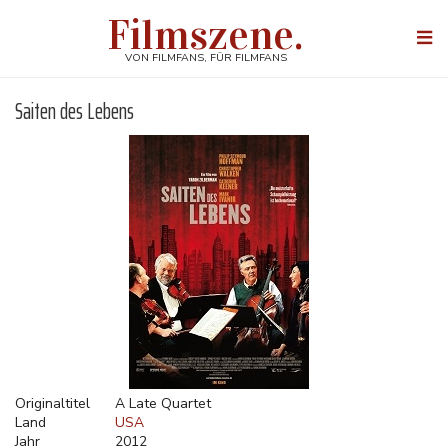
Direkt
Filmszene.
zum
Togg
Inhalt
navi
VON FILMFANS, FÜR FILMFANS
Saiten des Lebens
Originaltitel
A Late Quartet
Land
USA
Jahr
2012