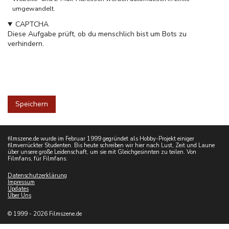
umgewandelt.
CAPTCHA
Diese Aufgabe prüft, ob du menschlich bist um Bots zu
verhindern.
filmszene.de wurde im Februar 1999 gegründet als Hobby-Projekt einiger
filmverrückter Studenten. Bis heute schreiben wir hier nach Lust, Zeit und Laune
über unsere große Leidenschaft, um sie mit Gleichgesinnten zu teilen. Von
Filmfans, für Filmfans.
Datenschutzerklärung
Impressum
Updates
Über Uns
© 1999 - 2026 Filmszene.de