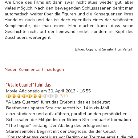
Am Ende des Films ist dann zwar nicht alles wieder gut, aber
vieles möglich. Nach den bewegenden Schlussszenen denkt man
automatisch weiter über die Figuren und die Konsequenzen ihres
Handelns nach und das ist doch eigentlich eines der schönsten
Komplimente, die man einem Film machen kann: dass seine
Geschichte nicht auf der Leinwand endet, sondern im Kopf des
Zuschauers weitergeht.
Bilder: Copyright
Senator Film Verleih
Neuen Kommentar hinzufügen
"A Late Quartet" führt das
Movie Aficionado am 30. April 2013 - 16:55
7/10
"A Late Quartet" führt das Erlebnis, das es bedeutet,
Beethovens spätes Streichquartett Nr. 14 in cis-Moll
einzustudieren und aufzuführen, parallel an den persönlichen
Schicksalen der Mitglieder der fiktiven Streichquartettformation
"The Fugue" entlang. Der Abstieg des erfolgreichen
Starensembles beginnt mit der Diagnose, die der Cellist
(Christopher Walken) kurz vor Beginn der Tournee erhält, die mit