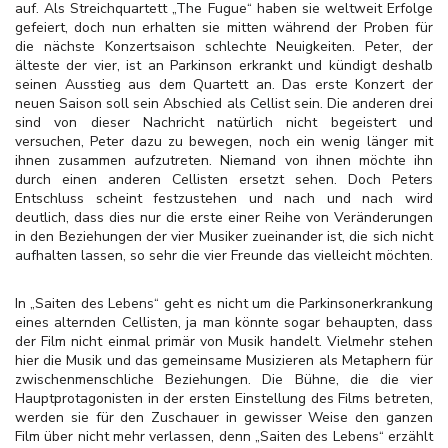
auf. Als Streichquartett „The Fugue“ haben sie weltweit Erfolge
gefeiert, doch nun erhalten sie mitten während der Proben für
die nächste Konzertsaison schlechte Neuigkeiten. Peter, der
älteste der vier, ist an Parkinson erkrankt und kündigt deshalb
seinen Ausstieg aus dem Quartett an. Das erste Konzert der
neuen Saison soll sein Abschied als Cellist sein. Die anderen drei
sind von dieser Nachricht natürlich nicht begeistert und
versuchen, Peter dazu zu bewegen, noch ein wenig länger mit
ihnen zusammen aufzutreten. Niemand von ihnen möchte ihn
durch einen anderen Cellisten ersetzt sehen. Doch Peters
Entschluss scheint festzustehen und nach und nach wird
deutlich, dass dies nur die erste einer Reihe von Veränderungen
in den Beziehungen der vier Musiker zueinander ist, die sich nicht
aufhalten lassen, so sehr die vier Freunde das vielleicht möchten.
In „Saiten des Lebens“ geht es nicht um die Parkinsonerkrankung
eines alternden Cellisten, ja man könnte sogar behaupten, dass
der Film nicht einmal primär von Musik handelt. Vielmehr stehen
hier die Musik und das gemeinsame Musizieren als Metaphern für
zwischenmenschliche Beziehungen. Die Bühne, die die vier
Hauptprotagonisten in der ersten Einstellung des Films betreten,
werden sie für den Zuschauer in gewisser Weise den ganzen
Film über nicht mehr verlassen, denn „Saiten des Lebens“ erzählt