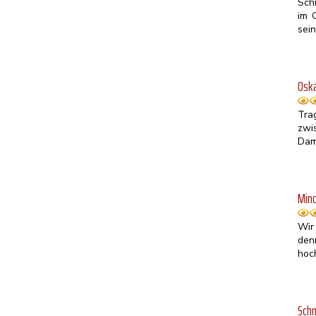
Sch
im 
sei
Oska
Tra
zwi
Dam
Mino
Wir
den
hoc
Schm