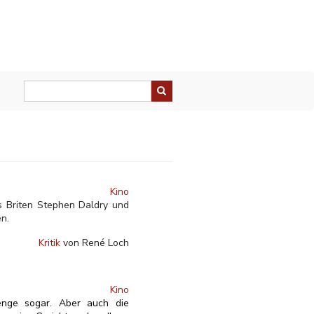
Kino
es Briten Stephen Daldry und
n.
Kritik
von René Loch
Kino
enge sogar. Aber auch die