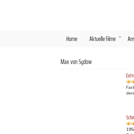
Direkt
zum
Inhalt
Home
Aktuelle Filme
An
+
Max von Sydow
Extr
Fas
der
Schn
195