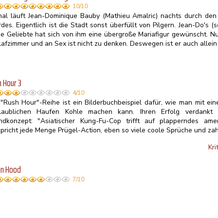
10/10
mal läuft Jean-Dominique Bauby (Mathieu Amalric) nachts durch den 
des. Eigentlich ist die Stadt sonst überfüllt von Pilgern. Jean-Do's 
ge Geliebte hat sich von ihm eine übergroße Mariafigur gewünscht. Nu
lafzimmer und an Sex ist nicht zu denken. Deswegen ist er auch allei
 Hour 3
4/10
 "Rush Hour"-Reihe ist ein Bilderbuchbeispiel dafür, wie man mit ein
laublichen Haufen Kohle machen kann. Ihren Erfolg verdankt d
ndkonzept: "Asiatischer Kung-Fu-Cop trifft auf plapperndes ame
spricht jede Menge Prügel-Action, eben so viele coole Sprüche und za
Kri
in Hood
7/10