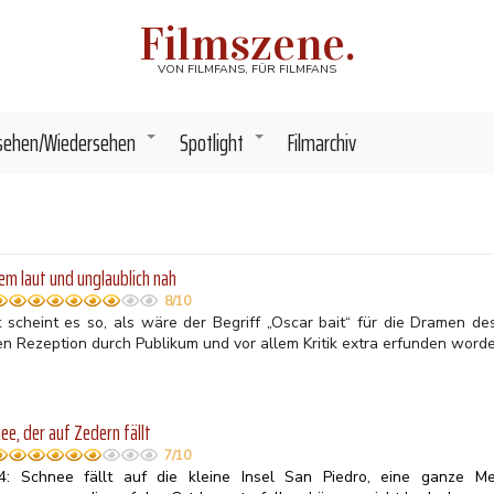
Filmszene.
VON FILMFANS, FÜR FILMFANS
sehen/Wiedersehen
Spotlight
Filmarchiv
+
+
em laut und unglaublich nah
8/10
t scheint es so, als wäre der Begriff „Oscar bait“ für die Dramen d
en Rezeption durch Publikum und vor allem Kritik extra erfunden worde
ee, der auf Zedern fällt
7/10
4: Schnee fällt auf die kleine Insel San Piedro, eine ganze M