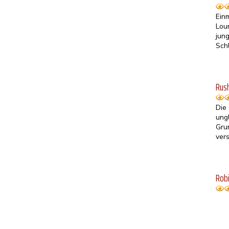
Ein
Lour
jun
Sch
Rush
Die
ung
Gru
ver
Rob