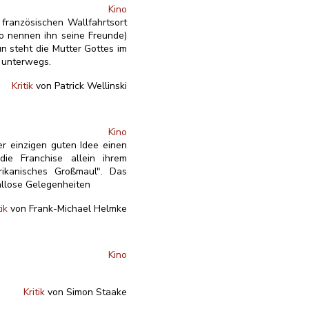
Kino
französischen Wallfahrtsort
(so nennen ihn seine Freunde)
n steht die Mutter Gottes im
n unterwegs.
Kritik
von Patrick Wellinski
Kino
er einzigen guten Idee einen
ie Franchise allein ihrem
rikanisches Großmaul". Das
hllose Gelegenheiten
tik
von Frank-Michael Helmke
Kino
Kritik
von Simon Staake