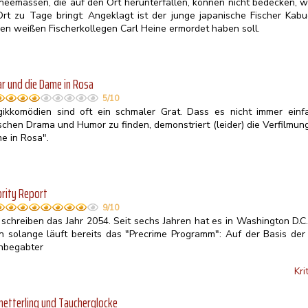
neemassen, die auf den Ort herunterfallen, können nicht bedecken, 
Ort zu Tage bringt: Angeklagt ist der junge japanische Fischer Kab
nen weißen Fischerkollegen Carl Heine ermordet haben soll.
r und die Dame in Rosa
5/10
gikkomödien sind oft ein schmaler Grat. Dass es nicht immer einfac
schen Drama und Humor zu finden, demonstriert (leider) die Verfilmu
e in Rosa".
rity Report
9/10
 schreiben das Jahr 2054. Seit sechs Jahren hat es in Washington D.
n solange läuft bereits das "Precrime Programm": Auf der Basis der 
hbegabter
Kri
etterling und Taucherglocke