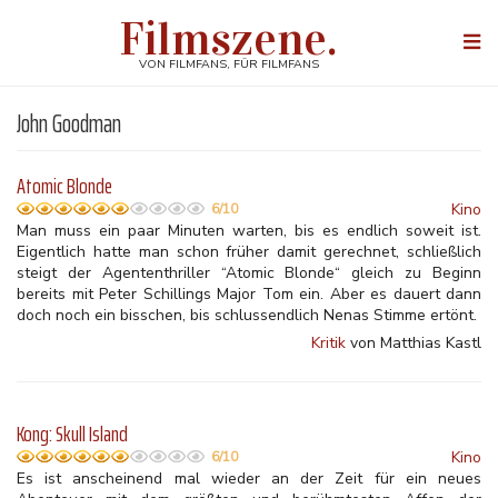
Direkt
Filmszene.
zum
Togg
Inhalt
navi
VON FILMFANS, FÜR FILMFANS
John Goodman
Atomic Blonde
Kino
6/10
Man muss ein paar Minuten warten, bis es endlich soweit ist.
Eigentlich hatte man schon früher damit gerechnet, schließlich
steigt der Agententhriller “Atomic Blonde“ gleich zu Beginn
bereits mit Peter Schillings Major Tom ein. Aber es dauert dann
doch noch ein bisschen, bis schlussendlich Nenas Stimme ertönt.
Kritik
von Matthias Kastl
Kong: Skull Island
Kino
6/10
Es ist anscheinend mal wieder an der Zeit für ein neues