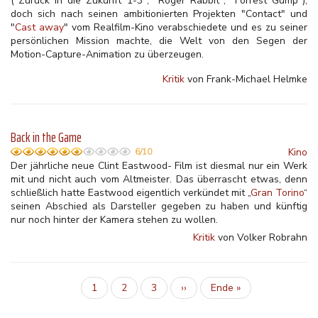
("Zurück in die Zukunft 1-3", "Roger Rabbit", "Forrest Gump"),
doch sich nach seinen ambitionierten Projekten "Contact" und
"
Cast away
" vom Realfilm-Kino verabschiedete und es zu seiner
persönlichen Mission machte, die Welt von den Segen der
Motion-Capture-Animation zu überzeugen.
Kritik
von Frank-Michael Helmke
Back in the Game
Kino
6/10
Der jährliche neue Clint Eastwood- Film ist diesmal nur ein Werk
mit und nicht auch vom Altmeister. Das überrascht etwas, denn
schließlich hatte Eastwood eigentlich verkündet mit „
Gran Torino
“
seinen Abschied als Darsteller gegeben zu haben und künftig
nur noch hinter der Kamera stehen zu wollen.
Kritik
von Volker Robrahn
Aktuelle
1
Inhalt
2
Inhalt
3
Nächste
››
Letzte
Ende »
Seitennummerierung
Seite
Seite
Seite