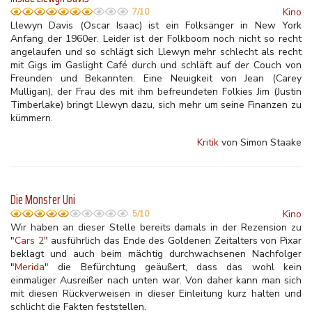
Kino
7/10
Llewyn Davis (Oscar Isaac) ist ein Folksänger in New York
Anfang der 1960er. Leider ist der Folkboom noch nicht so recht
angelaufen und so schlägt sich Llewyn mehr schlecht als recht
mit Gigs im Gaslight Café durch und schläft auf der Couch von
Freunden und Bekannten. Eine Neuigkeit von Jean (Carey
Mulligan), der Frau des mit ihm befreundeten Folkies Jim (Justin
Timberlake) bringt Llewyn dazu, sich mehr um seine Finanzen zu
kümmern.
Kritik
von Simon Staake
Die Monster Uni
Kino
5/10
Wir haben an dieser Stelle bereits damals in der Rezension zu
"
Cars 2
" ausführlich das Ende des Goldenen Zeitalters von Pixar
beklagt und auch beim mächtig durchwachsenen Nachfolger
"
Merida
" die Befürchtung geäußert, dass das wohl kein
einmaliger Ausreißer nach unten war. Von daher kann man sich
mit diesen Rückverweisen in dieser Einleitung kurz halten und
schlicht die Fakten feststellen.