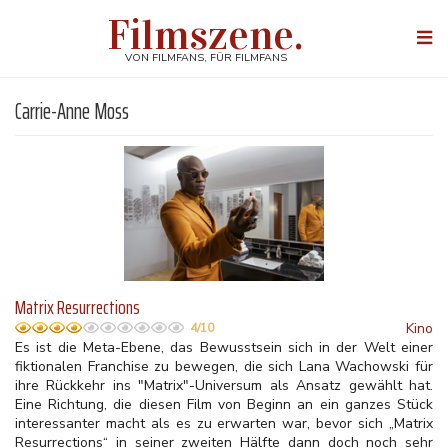
Direkt
Filmszene.
zum
Togg
Inhalt
navi
VON FILMFANS, FÜR FILMFANS
Carrie-Anne Moss
Matrix Resurrections
Kino
4/10
Es ist die Meta-Ebene, das Bewusstsein sich in der Welt einer
fiktionalen Franchise zu bewegen, die sich Lana Wachowski für
ihre Rückkehr ins "Matrix"-Universum als Ansatz gewählt hat.
Eine Richtung, die diesen Film von Beginn an ein ganzes Stück
interessanter macht als es zu erwarten war, bevor sich „Matrix
Resurrections“ in seiner zweiten Hälfte dann doch noch sehr