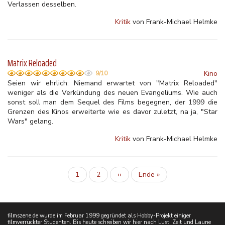
Verlassen desselben.
Kritik
von Frank-Michael Helmke
Matrix Reloaded
Kino
9/10
Seien wir ehrlich: Niemand erwartet von "Matrix Reloaded"
weniger als die Verkündung des neuen Evangeliums. Wie auch
sonst soll man dem Sequel des Films begegnen, der 1999 die
Grenzen des Kinos erweiterte wie es davor zuletzt, na ja, "Star
Wars" gelang.
Kritik
von Frank-Michael Helmke
Aktuelle
1
Inhalt
2
Nächste
››
Letzte
Ende »
Seitennummerierung
Seite
Seite
Seite
filmszene.de wurde im Februar 1999 gegründet als Hobby-Projekt einiger
filmverrückter Studenten. Bis heute schreiben wir hier nach Lust, Zeit und Laune