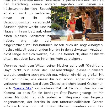
den Ratschlag, keinen anderen Agenten, von denen sie
höchstwahrscheinlich Besuch
erhalten wird, zu vertrauen,
bevor er ihr ein
Betäubungsmittel verabreicht.
Stunden später wacht June zu
Hause in ihrem Bett auf, ohne
einen blassen Schimmer zu
haben, wie sie dort
hingekommen ist. Und natürlich lassen auch die angekündigten,
höchst offiziell aussehenden Herren in den schwarzen Anzügen
nicht lange auf sich warten, die June freundlich, aber bestimmt
bitten, mal eben kurz zu ihnen ins Auto zu steigen…
Wenn es nach dem Willen seiner Macher geht, soll "Knight and
Day" nicht nur einer der Kassenschlager dieses Sommers
werden, sondern auch endlich mal wieder ein richtig großer Hit
für Tom Cruise, wie dieser ihn nun schon länger nicht mehr
verbuchen konnte. Um dieses Ziel zu erreichen, stand Cruise nun
nach "
Vanilla Sky
" ein weiteres Mal mit Camreon Diaz vor der
Kamera, so dass für die benötigte Star-Power gesorgt ist. Mit
James Mangold hat sich zudem ein Regisseur des Projekts
angenommen, der bereits in den unterschiedlichsten Genres
erfolgreich war und mit großen Namen umgehen kann. Die