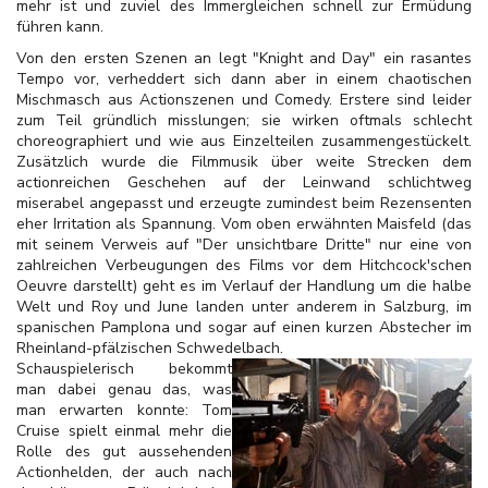
mehr ist und zuviel des Immergleichen schnell zur Ermüdung
führen kann.
Von den ersten Szenen an legt "Knight and Day" ein rasantes
Tempo vor, verheddert sich dann aber in einem chaotischen
Mischmasch aus Actionszenen und Comedy. Erstere sind leider
zum Teil gründlich misslungen; sie wirken oftmals schlecht
choreographiert und wie aus Einzelteilen zusammengestückelt.
Zusätzlich wurde die Filmmusik über weite Strecken dem
actionreichen Geschehen auf der Leinwand schlichtweg
miserabel angepasst und erzeugte zumindest beim Rezensenten
eher Irritation als Spannung. Vom oben erwähnten Maisfeld (das
mit seinem Verweis auf "Der unsichtbare Dritte" nur eine von
zahlreichen Verbeugungen des Films vor dem Hitchcock'schen
Oeuvre darstellt) geht es im Verlauf der Handlung um die halbe
Welt und Roy und June landen unter anderem in Salzburg, im
spanischen Pamplona und sogar auf einen kurzen Abstecher im
Rheinland-pfälzischen Schwedelbach.
Schauspielerisch bekommt
man dabei genau das, was
man erwarten konnte: Tom
Cruise spielt einmal mehr die
Rolle des gut aussehenden
Actionhelden, der auch nach