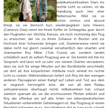
publikumswirksamen Stars ins
rechte Licht zu setzen, ist die
Handlung auch hier eher
Nebensache. Weil sie so
schön sinnlos und absurd
klingt, sei sie dennoch kurz wiedergegeben: June Havens
(Cameron Diaz) rennt mit ihrem Koffer im Schlepptau quer durch
den Flughafen von Wichita, Kansas, um noch rechtzeitig den Flug
zu erwischen, der sie zu ihrem Zuhause in Boston und zur
Hochzeit ihrer Schwester bringen soll. Dummerweise rennt sie
dabei nicht nur gleich zweimal versehentlich den smarten und
charmanten Roy Miller (Tom Cruise) um, sondern landet
schließlich auch im selben Flugzeug wie er. Sie kommt mit ihm ins
Gespräch und lässt sich so sehr von seinem Charme verzaubern,
dass sie sich für einige Minuten auf der Bordtoilette einschließt,
um dort all ihre körperlichen Attribute noch einmal ins rechte
Licht zu rücken. Währenddessen liefert sich Roy mit den wenigen
anderen Passagieren einen Kampf auf Leben und Tod, aus dem
er siegreich hervorgeht. June, die von all dem Radau
seltsamerweise überhaupt nichts mitbekommen hat, schaut
ziemlich sparsam als sie die erschossenen Piloten erblickt und
Roy, der offenbar ein auf alle Arten von lebensbedrohlichen
Situationen vorbereiteter Geheimagent ist, das Flugzeug in einem
Maisfeld notlanden muss. Anschließend gibt er June noch schnell