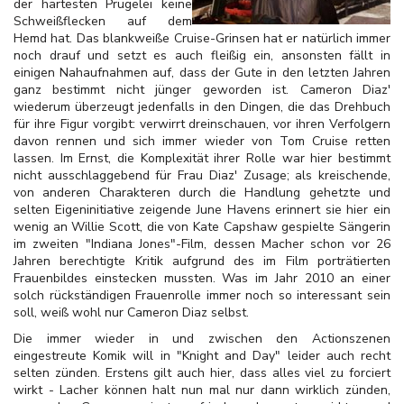
der härtesten Prügelei keine
Schweißflecken auf dem
Hemd hat. Das blankweiße Cruise-Grinsen hat er natürlich immer
noch drauf und setzt es auch fleißig ein, ansonsten fällt in
einigen Nahaufnahmen auf, dass der Gute in den letzten Jahren
ganz bestimmt nicht jünger geworden ist. Cameron Diaz'
wiederum überzeugt jedenfalls in den Dingen, die das Drehbuch
für ihre Figur vorgibt: verwirrt dreinschauen, vor ihren Verfolgern
davon rennen und sich immer wieder von Tom Cruise retten
lassen. Im Ernst, die Komplexität ihrer Rolle war hier bestimmt
nicht ausschlaggebend für Frau Diaz' Zusage; als kreischende,
von anderen Charakteren durch die Handlung gehetzte und
selten Eigeninitiative zeigende June Havens erinnert sie hier ein
wenig an Willie Scott, die von Kate Capshaw gespielte Sängerin
im zweiten "Indiana Jones"-Film, dessen Macher schon vor 26
Jahren berechtigte Kritik aufgrund des im Film porträtierten
Frauenbildes einstecken mussten. Was im Jahr 2010 an einer
solch rückständigen Frauenrolle immer noch so interessant sein
soll, weiß wohl nur Cameron Diaz selbst.
Die immer wieder in und zwischen den Actionszenen
eingestreute Komik will in "Knight and Day" leider auch recht
selten zünden. Erstens gilt auch hier, dass alles viel zu forciert
wirkt - Lacher können halt nun mal nur dann wirklich zünden,