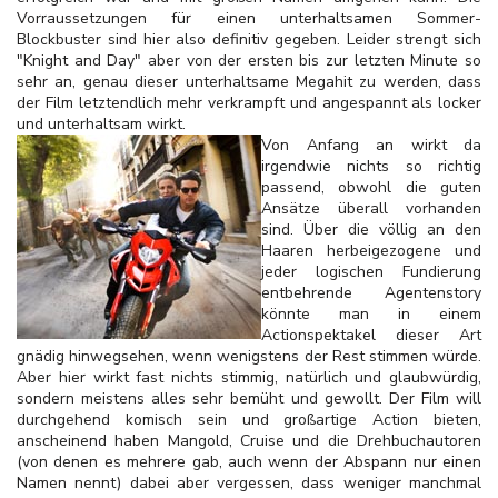
Vorraussetzungen für einen unterhaltsamen Sommer-
Blockbuster sind hier also definitiv gegeben. Leider strengt sich
"Knight and Day" aber von der ersten bis zur letzten Minute so
sehr an, genau dieser unterhaltsame Megahit zu werden, dass
der Film letztendlich mehr verkrampft und angespannt als locker
und unterhaltsam wirkt.
Von Anfang an wirkt da
irgendwie nichts so richtig
passend, obwohl die guten
Ansätze überall vorhanden
sind. Über die völlig an den
Haaren herbeigezogene und
jeder logischen Fundierung
entbehrende Agentenstory
könnte man in einem
Actionspektakel dieser Art
gnädig hinwegsehen, wenn wenigstens der Rest stimmen würde.
Aber hier wirkt fast nichts stimmig, natürlich und glaubwürdig,
sondern meistens alles sehr bemüht und gewollt. Der Film will
durchgehend komisch sein und großartige Action bieten,
anscheinend haben Mangold, Cruise und die Drehbuchautoren
(von denen es mehrere gab, auch wenn der Abspann nur einen
Namen nennt) dabei aber vergessen, dass weniger manchmal