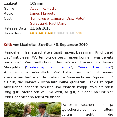
Laufzeit
109 min
Genre
Action
Komödie
Regie
James Mangold
Cast
Tom Cruise
Cameron Diaz
Peter
Sarsgaard
Paul Dano
Release Date
22. Juli 2010
Bewertung
5/10
Kritik
von Maximilian Schröter / 3. September 2010
Reingehen, Hirn ausschalten, Spaß haben. Dass man "Knight and
Day" mit diesen Worten würde beschreiben können, war bereits
nach der Veröffentlichung des ersten Trailers zu James
Mangolds (
"Todeszug nach Yuma
", "
Walk The Line
")
Actionkomödie ersichtlich. Wir haben es hier mit einem
klassischen Vertreter der Kategorie "sommerlicher Popcornfilm"
zu tun, der seinen Zuschauern keine größeren Denkleistungen
abverlangt, sondern schlicht und einfach knapp zwei Stunden
lang gut unterhalten will. So weit, so gut, nur der Spaß ist hier
leider gar nicht so leicht zu finden.
Da es in solchen Filmen ja
typischerweise vor allem
darum geht, die