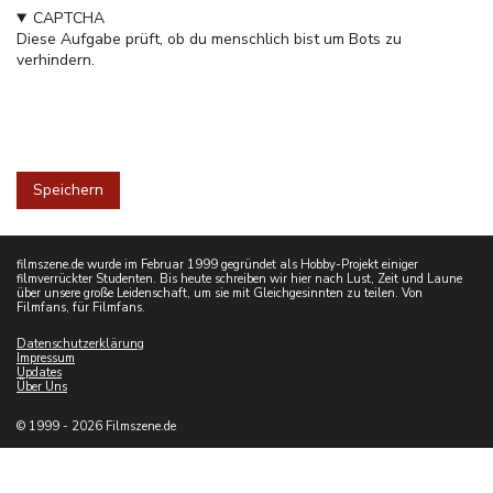
CAPTCHA
Diese Aufgabe prüft, ob du menschlich bist um Bots zu
verhindern.
filmszene.de wurde im Februar 1999 gegründet als Hobby-Projekt einiger
filmverrückter Studenten. Bis heute schreiben wir hier nach Lust, Zeit und Laune
über unsere große Leidenschaft, um sie mit Gleichgesinnten zu teilen. Von
Filmfans, für Filmfans.
Datenschutzerklärung
Impressum
Updates
Über Uns
© 1999 - 2026 Filmszene.de