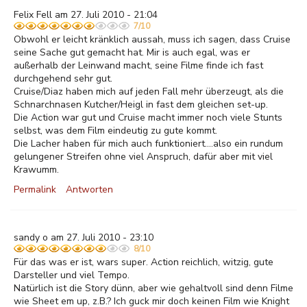
Felix Fell am 27. Juli 2010 - 21:04
7/10
Obwohl er leicht kränklich aussah, muss ich sagen, dass Cruise
seine Sache gut gemacht hat. Mir is auch egal, was er
außerhalb der Leinwand macht, seine Filme finde ich fast
durchgehend sehr gut.
Cruise/Diaz haben mich auf jeden Fall mehr überzeugt, als die
Schnarchnasen Kutcher/Heigl in fast dem gleichen set-up.
Die Action war gut und Cruise macht immer noch viele Stunts
selbst, was dem Film eindeutig zu gute kommt.
Die Lacher haben für mich auch funktioniert....also ein rundum
gelungener Streifen ohne viel Anspruch, dafür aber mit viel
Krawumm.
Permalink
Antworten
sandy o am 27. Juli 2010 - 23:10
8/10
Für das was er ist, wars super. Action reichlich, witzig, gute
Darsteller und viel Tempo.
Natürlich ist die Story dünn, aber wie gehaltvoll sind denn Filme
wie Sheet em up, z.B.? Ich guck mir doch keinen Film wie Knight